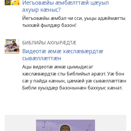
Йегъовӕйы ӕмбӕлттӕй цӕуыл
ахуыр кӕныс?
Йегъовӕйы ӕмбал чи сси, уыцы адӕймӕгты
тыххӕй фылдӕр базон!
БИБЛИЙЫ АХУЫРӔДТӔ
Видеотӕ ӕмӕ хӕслӕвӕрдтӕ
сывӕллӕттӕн
Ацы видеотӕ ӕмӕ цымыдисаг
хӕслӕвӕрдтӕ сты Библийыл арӕзт. Уӕ бон
сӕ у пайда кӕнын, цӕмӕй уӕ сывӕллӕттӕн
Библи хуыздӕр базонынӕн баххуыс кӕнат.