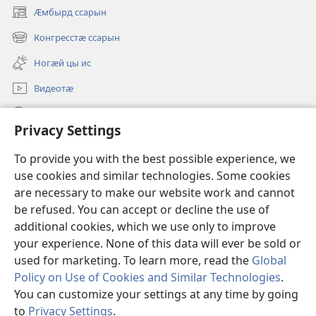
Ӕмбырд ссарын
(opens
new
Конгресстӕ ссарын
(opens
window)
new
Ногӕй цы ис
window)
Видеотӕ
Ссар
Privacy Settings
Мысайнӕгтӕ
(opens
To provide you with the best possible experience, we
new
use cookies and similar technologies. Some cookies
window)
Хъахъхъӕнӕн мӕсыджы ОНЛАЙН-БИБЛИОТЕКӔ™
are necessary to make our website work and cannot
(opens
new
be refused. You can accept or decline the use of
®
JW Hub
window)
additional cookies, which we use only to improve
(opens
new
your experience. None of this data will ever be sold or
window)
used for marketing. To learn more, read the
Global
Policy on Use of Cookies and Similar Technologies
.
Copyright
© 2026 Watch Tower Bible and Tract Society of Pennsylvania.
You can customize your settings at any time by going
УСЛОВИЯ ИСПОЛЬЗОВАНИЯ
|
ПОЛИТИКА
to
Privacy Settings
.