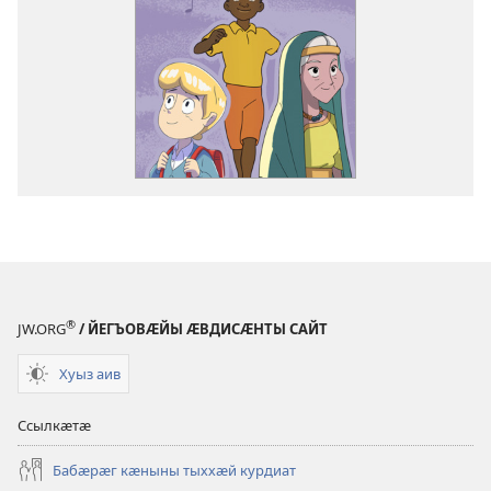
®
JW.ORG
/ ЙЕГЪОВӔЙЫ ӔВДИСӔНТЫ САЙТ
Хуыз аив
Ссылкӕтӕ
Бабӕрӕг кӕныны тыххӕй курдиат