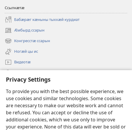
Ссылкӕтӕ
Бабӕрӕг кӕныны тыххӕй курдиат
Ӕмбырд ссарын
(opens
new
Конгресстӕ ссарын
(opens
window)
new
Ногӕй цы ис
window)
Видеотӕ
Ссар
Privacy Settings
Мысайнӕгтӕ
(opens
To provide you with the best possible experience, we
new
use cookies and similar technologies. Some cookies
window)
Хъахъхъӕнӕн мӕсыджы ОНЛАЙН-БИБЛИОТЕКӔ™
are necessary to make our website work and cannot
(opens
be refused. You can accept or decline the use of
new
®
JW Hub
window)
additional cookies, which we use only to improve
(opens
new
your experience. None of this data will ever be sold or
window)