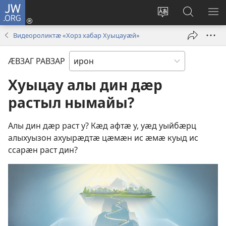
JW.ORG
Бацу
(opens
Сайты
Ссар
М
new
ӕвзаг
сайты
РА
Видеороликтӕ «Хорз хабар Хуыцауӕй»
window)
фӕивын
jw.org
ӔВЗАГ РАВЗАР
Хуыцау алы дин дӕр
растыл нымайы?
Алы дин дӕр раст у? Кӕд афтӕ у, уӕд уыйбӕрц
алыхуызон ахуырӕдтӕ цӕмӕн ис ӕмӕ куыд ис
ссарӕн раст дин?