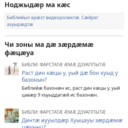
Ноджыдӕр ма кӕс
Библийыл арӕзт видеороликтӕ. Сӕйраг
ахуырӕдтӕ
Чи зоны ма дӕ зӕрдӕмӕ
фӕцӕуа
БИБЛИ: ФАРСТАТӔ ӔМӔ ДЗУАППЫТӔ
Раст дин кӕцы у, уый дӕ бон куыд у
базонын?
Библийӕ базонӕн ис, раст дин кӕцы у, уый
цавӕр 9 хъуыддагӕй ис базонӕн.
БИБЛИ: ФАРСТАТӔ ӔМӔ ДЗУАППЫТӔ
Динтӕ иууылдӕр Хуыцауы зӕрдӕмӕ
цӕуынц?