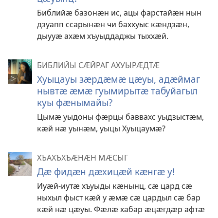
Библийӕ базонӕн ис, ацы фарстайӕн нын
дзуапп ссарынӕн чи баххуыс кӕндзӕн,
дыууӕ ахӕм хъуыддаджы тыххӕй.
БИБЛИЙЫ СӔЙРАГ АХУЫРӔДТӔ
Хуыцауы зӕрдӕмӕ цӕуы, адӕймаг
нывтӕ ӕмӕ гуымирытӕ табуйагыл
куы фӕнымайы?
Цымӕ уыдоны фӕрцы баввахс уыдзыстӕм,
кӕй нӕ уынӕм, уыцы Хуыцаумӕ?
ХЪАХЪХЪӔНӔН МӔСЫГ
Дӕ фидӕн дӕхицӕй кӕнгӕ у!
Иуӕй-иутӕ хъуыды кӕнынц, сӕ цард сӕ
ныхыл фыст кӕй у ӕмӕ сӕ цардыл сӕ бар
кӕй нӕ цӕуы. Фӕлӕ хабар ӕцӕгдӕр афтӕ