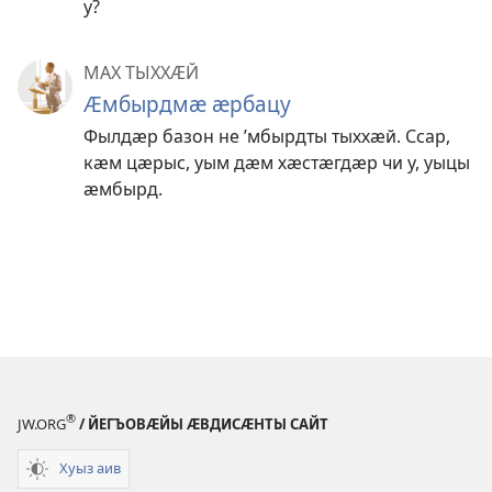
у?
МАХ ТЫХХӔЙ
Ӕмбырдмӕ ӕрбацу
Фылдӕр базон не ’мбырдты тыххӕй. Ссар,
кӕм цӕрыс, уым дӕм хӕстӕгдӕр чи у, уыцы
ӕмбырд.
®
JW.ORG
/ ЙЕГЪОВӔЙЫ ӔВДИСӔНТЫ САЙТ
Хуыз аив