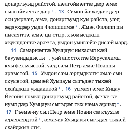
донаргъуыд райстой, нӕлгоймӕгтӕ дӕр ӕмӕ
+
13
сылгоймӕгтӕ дӕр
.
Симон йӕхӕдӕг дӕр
сси уырнӕг, ӕмӕ, донаргъуыд куы райста, уӕд
+
ӕдзухдӕр уыди Филиппимӕ
. Ӕмӕ, Филипп цы
нысӕнттӕ ӕмӕ цы стыр, хъомысджын
хъуыддӕгтӕ арӕзта, уыдон уынгӕйӕ дисӕй мард.
14
Самариӕгтӕ Хуыцауы ныхасыл кӕй
+
баууӕндыдысты
, уый апостолтӕ Иерусалимы
куы фехъуыстой, уӕд сӕм Петр ӕмӕ Иоанны
15
арвыстой.
Уыдон сӕм ӕрцыдысты ӕмӕ сын
скуывтой, цӕмӕй Хуыцауы сыгъдӕг тыхӕй
+
16
схайджын уыдаиккой
,
уымӕн ӕмӕ Хицау
Йесойы номыл донаргъуыд райстой, фӕлӕ сӕ
+
иуыл дӕр Хуыцауы сыгъдӕг тых нӕма ӕрцыд
.
17
Гъемӕ-иу сыл Петр ӕмӕ Иоанн сӕ къухтӕ
+
ӕрӕвӕрдтой
, ӕмӕ-иу Хуыцауы сыгъдӕг тыхӕй
схайджын сты.