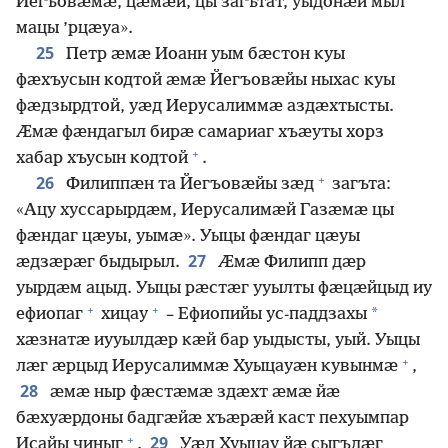
Йегъовӕмӕ, цӕмӕй, цы загътат, уыдонӕй мыл
мацы ’рцӕуа».
25
Петр ӕмӕ Иоанн уым бӕстон куы
фӕхъусын кодтой ӕмӕ Йегъовӕйы ныхас куы
фӕдзырдтой, уӕд Иерусалиммӕ аздӕхтысты.
Ӕмӕ фӕндагыл бирӕ самариаг хъӕуты хорз
+
хабар хъусын кодтой
.
+
26
Филиппӕн та Йегъовӕйы зӕд
загъта:
«Ацу хуссарырдӕм, Иерусалимӕй Газӕмӕ цы
фӕндаг цӕуы, уымӕ». Уыцы фӕндаг цӕуы
27
ӕдзӕрӕг быдырыл.
Ӕмӕ Филипп дӕр
уырдӕм ацыд. Уыцы рӕстӕг ууылты фӕцӕйцыд иу
+
+
*
ефиопаг
хицау
– Ефиопийы ус-паддзахы
хӕзнатӕ иууылдӕр кӕй бар уыдысты, уый. Уыцы
+
лӕг ӕрцыд Иерусалиммӕ Хуыцауӕн кувынмӕ
,
28
ӕмӕ ныр фӕстӕмӕ здӕхт ӕмӕ йӕ
бӕхуӕрдоны бадгӕйӕ хъӕрӕй каст пехуымпар
+
29
Исайы чиныг
.
Уӕд Хуыцау йӕ сыгъдӕг