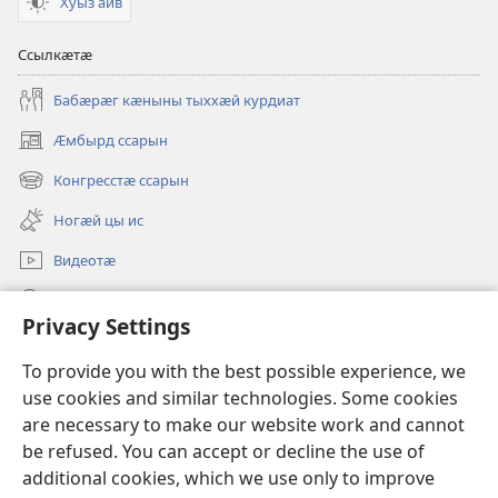
Хуыз аив
Ссылкӕтӕ
Бабӕрӕг кӕныны тыххӕй курдиат
Ӕмбырд ссарын
(opens
new
Конгресстӕ ссарын
(opens
window)
new
Ногӕй цы ис
window)
Видеотӕ
Ссар
Privacy Settings
Мысайнӕгтӕ
(opens
To provide you with the best possible experience, we
new
use cookies and similar technologies. Some cookies
window)
Хъахъхъӕнӕн мӕсыджы ОНЛАЙН-БИБЛИОТЕКӔ™
are necessary to make our website work and cannot
(opens
new
be refused. You can accept or decline the use of
®
JW Hub
window)
additional cookies, which we use only to improve
(opens