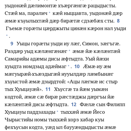
уыдонӕй дӕлимонтӕ хъӕргӕнгӕ рацыдысты.
+
Стӕй ма, паралич
кӕй ныццавта, уыдонӕй дӕр
8
ӕмӕ къуылыхтӕй дӕр бирӕтӕ сдзӕбӕх сты.
Гъемӕ горӕты цӕрджыты цинӕн кӕрон нал уыди
+
.
9
Уыцы горӕты уыди иу лӕг, Симон, зӕгъгӕ.
+
Раздӕр уыд кӕлӕнгӕнӕг
ӕмӕ йӕ кӕлӕнтӕй
Самарийы адӕмы дисы ӕфтыдта. Уый йӕхи
+
10
хуыдта номдзыд адӕймаг
.
Ӕмӕ-иу ӕм
мӕгуырӕй-хъӕздыгӕй иууылдӕр лӕмбынӕг
хъуыстой ӕмӕ дзырдтой: «Ацы лӕгмӕ ис стыр
11
тых Хуыцауӕй».
Хъусгӕ та йӕм уымӕн
кодтой, ӕмӕ сӕ бирӕ рӕстӕджы дӕргъы йӕ
12
кӕлӕнтӕй дисы ӕфтыдта.
Фӕлӕ сын Филипп
+
Хуыцауы паддзахады
тыххӕй ӕмӕ Йесо
Чырыстийы номы тыххӕй хорз хабар куы
фехъусын кодта, уӕд ыл баууӕндыдысты ӕмӕ