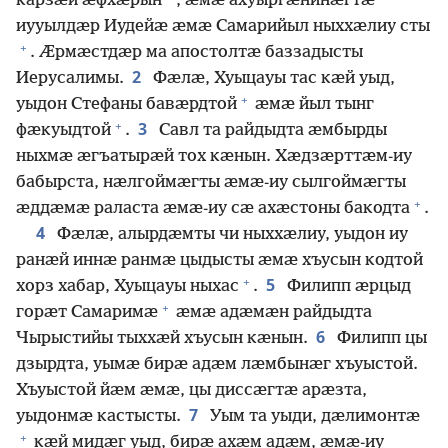
карзӕй ӕфхӕрын
, ӕмӕ ахуыргӕнинӕгтӕ
иууылдӕр Иудейӕ ӕмӕ Самарийыл ныххӕлиу сты
+
. Ӕрмӕстдӕр ма апостолтӕ баззадысты
2
Иерусалимы.
Фӕлӕ, Хуыцауы тас кӕй уыд,
+
уыдон Стефаны бавӕрдтой
ӕмӕ йыл тынг
+
3
фӕкуыдтой
.
Савл та райдыдта ӕмбырды
ныхмӕ ӕгъатырӕй тох кӕнын. Хӕдзӕрттӕм-иу
бабырста, нӕлгоймӕгты ӕмӕ-иу сылгоймӕгты
+
ӕддӕмӕ раласта ӕмӕ-иу сӕ ахӕстоны бакодта
.
4
Фӕлӕ, алырдӕмты чи ныххӕлиу, уыдон иу
ранӕй иннӕ ранмӕ цыдысты ӕмӕ хъусын кодтой
+
5
хорз хабар, Хуыцауы ныхас
.
Филипп ӕрцыд
+
горӕт Самаримӕ
ӕмӕ адӕмӕн райдыдта
6
Чырыстийы тыххӕй хъусын кӕнын.
Филипп цы
дзырдта, уымӕ бирӕ адӕм лӕмбынӕг хъуыстой.
Хъуыстой йӕм ӕмӕ, цы диссӕгтӕ арӕзта,
7
уыдонмӕ кастысты.
Уым та уыди, дӕлимонтӕ
+
кӕй мидӕг уыд, бирӕ ахӕм адӕм, ӕмӕ-иу