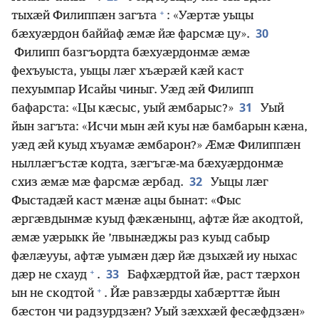
+
тыхӕй Филиппӕн загъта
: «Уӕртӕ уыцы
30
бӕхуӕрдон баййаф ӕмӕ йӕ фарсмӕ цу».
Филипп базгъордта бӕхуӕрдонмӕ ӕмӕ
фехъуыста, уыцы лӕг хъӕрӕй кӕй каст
пехуымпар Исайы чиныг. Уӕд ӕй Филипп
31
бафарста: «Цы кӕсыс, уый ӕмбарыс?»
Уый
йын загъта: «Исчи мын ӕй куы нӕ бамбарын кӕна,
уӕд ӕй куыд хъуамӕ ӕмбарон?» Ӕмӕ Филиппӕн
ныллӕгъстӕ кодта, зӕгъгӕ-ма бӕхуӕрдонмӕ
32
схиз ӕмӕ мӕ фарсмӕ ӕрбад.
Уыцы лӕг
Фыстадӕй каст мӕнӕ ацы бынат: «Фыс
ӕргӕвдынмӕ куыд фӕкӕнынц, афтӕ йӕ акодтой,
ӕмӕ уӕрыкк йе ’лвынӕджы раз куыд сабыр
фӕлӕууы, афтӕ уымӕн дӕр йӕ дзыхӕй иу ныхас
+
33
дӕр не схауд
.
Бафхӕрдтой йӕ, раст тӕрхон
+
ын не скодтой
. Йӕ равзӕрды хабӕрттӕ йын
бӕстон чи радзурдзӕн? Уый зӕххӕй фесӕфдзӕн»