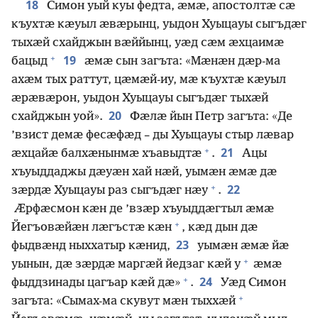
18
Симон уый куы федта, ӕмӕ, апостолтӕ сӕ
къухтӕ кӕуыл ӕвӕрынц, уыдон Хуыцауы сыгъдӕг
тыхӕй схайджын вӕййынц, уӕд сӕм ӕхцаимӕ
+
19
бацыд
ӕмӕ сын загъта: «Мӕнӕн дӕр-ма
ахӕм тых раттут, цӕмӕй-иу, мӕ къухтӕ кӕуыл
ӕрӕвӕрон, уыдон Хуыцауы сыгъдӕг тыхӕй
20
схайджын уой».
Фӕлӕ йын Петр загъта: «Де
’взист демӕ фесӕфӕд – ды Хуыцауы стыр лӕвар
+
21
ӕхцайӕ балхӕнынмӕ хъавыдтӕ
.
Ацы
хъуыддаджы дӕуӕн хай нӕй, уымӕн ӕмӕ дӕ
+
22
зӕрдӕ Хуыцауы раз сыгъдӕг нӕу
.
Ӕрфӕсмон кӕн де ’взӕр хъуыддӕгтыл ӕмӕ
+
Йегъовӕйӕн лӕгъстӕ кӕн
, кӕд дын дӕ
23
фыдвӕнд ныххатыр кӕнид,
уымӕн ӕмӕ йӕ
+
уынын, дӕ зӕрдӕ маргӕй йедзаг кӕй у
ӕмӕ
+
24
фыддзинады цагъар кӕй дӕ»
.
Уӕд Симон
+
загъта: «Сымах-ма скувут мӕн тыххӕй