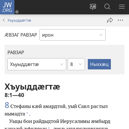
JW.ORG
Бацу
(opens
Сайты
Ссар
М
new
ӕвзаг
сайты
РА
Хъуыддӕгтӕ
window)
фӕивын
jw.org
ӔВЗАГ РАВЗАР
РАВЗАР
Сӕр
Библийы
чиныг
Хъуыддӕгтӕ
8:1—40
8
Стефаны кӕй амардтой, уый Савл растыл
+
нымадта
.
Уыцы бон райдыдтой Иерусалимы ӕмбырд
+