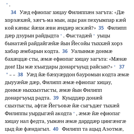
+
.
34
Уӕд ефиопаг хицау Филиппӕн загъта: «Дӕ
хорзӕхӕй, зӕгъ-ма мын, ацы ран пехуымпар кӕй
35
кой кӕны: йӕхи ӕви ӕндӕр искӕй?»
Филипп
+
+
дӕр дзурын райдыдта
. Фыстадӕй
уыцы
бынатӕй райдайгӕйӕ йын Йесойы тыххӕй хорз
36
хабар ӕмбарын кодта.
Уалынмӕ донмӕ
бахӕццӕ сты, ӕмӕ ефиопаг хицау загъта: «Мӕнӕ
+
37
дон! Цы мӕ хъыгдары донаргъуыд райсын?»
38
*
– –
Уӕд йӕ бӕхуӕрдон бауромын кодта ӕмӕ
дыууӕйӕ дӕр, Филипп ӕмӕ ефиопаг хицау,
донмӕ ныххызтысты, ӕмӕ йын Филипп
39
донаргъуыд радта.
Куыддӕр донӕй
схызтысты, афтӕ Йегъовӕ йӕ сыгъдӕг тыхӕй
+
Филиппы уырдыгӕй акодта
, ӕмӕ йӕ ефиопаг
хицау нал федта, уымӕн ӕмӕ дарддӕр цингӕнгӕ
40
цыд йӕ фӕндагыл.
Филипп та ацыд Азотмӕ,