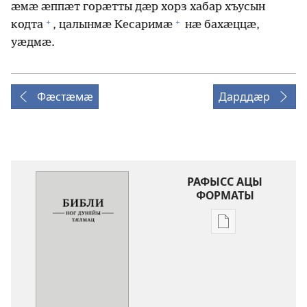
ӕмӕ ӕппӕт горӕтты дӕр хорз хабар хъусын
+
+
кодта
, цалынмӕ Кесаримӕ
нӕ бахӕццӕ,
уӕдмӕ.
Фӕстӕмӕ
Дарддӕр
РАФЫСС АЦЫ
ФОРМАТЫ
Публикацитӕ
цавӕр
форматы
ис
рафыссӕн