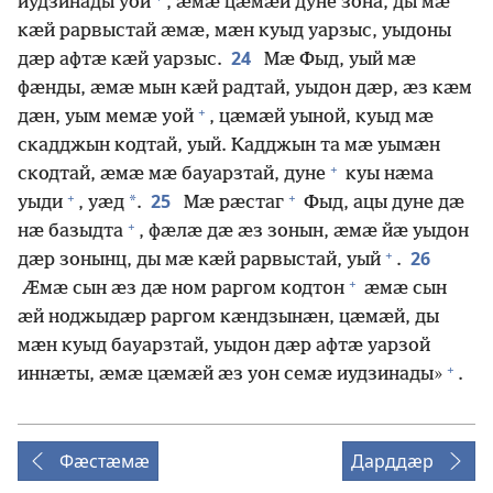
иудзинады уой
, ӕмӕ цӕмӕй дуне зона, ды мӕ
кӕй рарвыстай ӕмӕ, мӕн куыд уарзыс, уыдоны
24
дӕр афтӕ кӕй уарзыс.
Мӕ Фыд, уый мӕ
фӕнды, ӕмӕ мын кӕй радтай, уыдон дӕр, ӕз кӕм
+
дӕн, уым мемӕ уой
, цӕмӕй уыной, куыд мӕ
скадджын кодтай, уый. Кадджын та мӕ уымӕн
+
скодтай, ӕмӕ мӕ бауарзтай, дуне
куы нӕма
+
+
25
*
уыди
, уӕд
.
Мӕ рӕстаг
Фыд, ацы дуне дӕ
+
нӕ базыдта
, фӕлӕ дӕ ӕз зонын, ӕмӕ йӕ уыдон
+
26
дӕр зонынц, ды мӕ кӕй рарвыстай, уый
.
+
Ӕмӕ сын ӕз дӕ ном раргом кодтон
ӕмӕ сын
ӕй ноджыдӕр раргом кӕндзынӕн, цӕмӕй, ды
мӕн куыд бауарзтай, уыдон дӕр афтӕ уарзой
+
иннӕты, ӕмӕ цӕмӕй ӕз уон семӕ иудзинады»
.
Фӕстӕмӕ
Дарддӕр