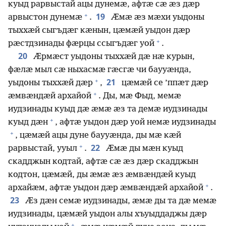
куыд рарвыстай ацы дунемӕ, афтӕ сӕ ӕз дӕр
+
19
арвыстон дунемӕ
.
Ӕмӕ ӕз мӕхи уыдоны
тыххӕй сыгъдӕг кӕнын, цӕмӕй уыдон дӕр
+
рӕстдзинады фӕрцы ссыгъдӕг уой
.
20
Ӕрмӕст уыдоны тыххӕй дӕ нӕ курын,
фӕлӕ мыл сӕ ныхасмӕ гӕсгӕ чи баууӕнда,
+
21
уыдоны тыххӕй дӕр
,
цӕмӕй се ’ппӕт дӕр
+
ӕмвӕндӕй архайой
. Ды, мӕ Фыд, мемӕ
иудзинады куыд дӕ ӕмӕ ӕз та демӕ иудзинады
+
куыд дӕн
, афтӕ уыдон дӕр уой немӕ иудзинады
+
, цӕмӕй ацы дуне баууӕнда, ды мӕ кӕй
+
22
рарвыстай, ууыл
.
Ӕмӕ ды мӕн куыд
скадджын кодтай, афтӕ сӕ ӕз дӕр скадджын
кодтон, цӕмӕй, ды ӕмӕ ӕз ӕмвӕндӕй куыд
+
архайӕм, афтӕ уыдон дӕр ӕмвӕндӕй архайой
.
23
Ӕз дӕн семӕ иудзинады, ӕмӕ ды та дӕ мемӕ
иудзинады, цӕмӕй уыдон алы хъуыддаджы дӕр
+