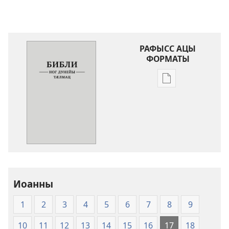
РАФЫСС АЦЫ
ФОРМАТЫ
Публикацитӕ
цавӕр
форматы
ис
рафыссӕн
Библи
–
Ног
дунейы
Иоанны
тӕлмац
1
2
3
4
5
6
7
8
9
10
11
12
13
14
15
16
17
18