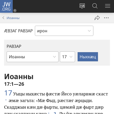
JW.ORG
Бацу
(opens
Сайты
Ссар
М
new
ӕвзаг
сайты
РА
Иоанны
window)
фӕивын
jw.org
ӔВЗАГ РАВЗАР
РАВЗАР
Сӕр
Библийы
чиныг
Иоанны
17:1—26
17
Уыцы ныхӕсты фӕстӕ Йесо уӕларвмӕ скаст
+
ӕмӕ загъта: «Мӕ Фыд, рӕстӕг ӕрцыди.
Скадджын кӕн дӕ фырты, цӕмӕй дӕ фырт дӕр
+
2