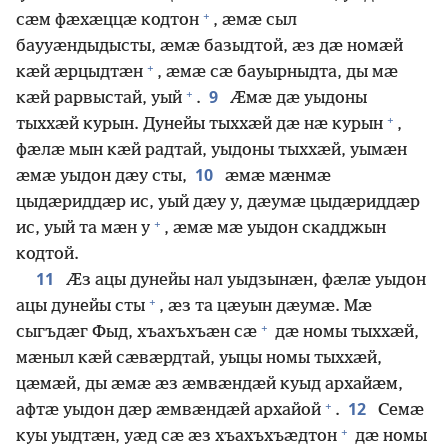
+
сӕм фӕхӕццӕ кодтон
, ӕмӕ сыл
баууӕндыдысты, ӕмӕ базыдтой, ӕз дӕ номӕй
+
кӕй ӕрцыдтӕн
, ӕмӕ сӕ бауырныдта, ды мӕ
+
9
кӕй рарвыстай, уый
.
Ӕмӕ дӕ уыдоны
+
тыххӕй курын. Дунейы тыххӕй дӕ нӕ курын
,
фӕлӕ мын кӕй радтай, уыдоны тыххӕй, уымӕн
10
ӕмӕ уыдон дӕу сты,
ӕмӕ мӕнмӕ
цыдӕриддӕр ис, уый дӕу у, дӕумӕ цыдӕриддӕр
+
ис, уый та мӕн у
, ӕмӕ мӕ уыдон скадджын
кодтой.
11
Ӕз ацы дунейы нал уыдзынӕн, фӕлӕ уыдон
+
ацы дунейы сты
, ӕз та цӕуын дӕумӕ. Мӕ
+
сыгъдӕг Фыд, хъахъхъӕн сӕ
дӕ номы тыххӕй,
мӕныл кӕй сӕвӕрдтай, уыцы номы тыххӕй,
цӕмӕй, ды ӕмӕ ӕз ӕмвӕндӕй куыд архайӕм,
+
12
афтӕ уыдон дӕр ӕмвӕндӕй архайой
.
Семӕ
+
куы уыдтӕн, уӕд сӕ ӕз хъахъхъӕдтон
дӕ номы