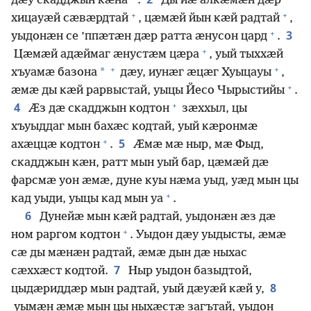
дӕу скадджын кӕна
.
Ды йӕ алкӕмӕн дӕр
+
+
хицауӕй сӕвӕрдтай
, цӕмӕй йын кӕй радтай
,
+
3
уыдонӕн се ’ппӕтӕн дӕр ратта ӕнусон цард
.
+
Цӕмӕй адӕймаг ӕнустӕм цӕра
, уый тыххӕй
+
+
*
хъуамӕ базона
дӕу, иунӕг ӕцӕг Хуыцауы
,
+
ӕмӕ ды кӕй рарвыстай, уыцы Йесо Чырыстийы
.
+
4
Ӕз дӕ скадджын кодтон
зӕххыл, цы
хъуыддаг мын бахӕс кодтай, уый кӕронмӕ
+
5
ахӕццӕ кодтон
.
Ӕмӕ мӕ ныр, мӕ Фыд,
скадджын кӕн, ратт мын уый бар, цӕмӕй дӕ
фарсмӕ уон ӕмӕ, дуне куы нӕма уыд, уӕд мын цы
+
кад уыди, уыцы кад мын уа
.
6
Дунейӕ мын кӕй радтай, уыдонӕн ӕз дӕ
+
ном раргом кодтон
. Уыдон дӕу уыдысты, ӕмӕ
сӕ ды мӕнӕн радтай, ӕмӕ дын дӕ ныхас
7
сӕххӕст кодтой.
Ныр уыдон базыдтой,
8
цыдӕриддӕр мын радтай, уый дӕуӕй кӕй у,
уымӕн ӕмӕ мын цы ныхӕстӕ загътай, уыдон