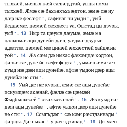
тыххӕй, мӕныл кӕй сӕвӕрдтай, уыцы номы
тыххӕй. Ӕмӕ сӕ бахъахъхъӕдтон, ӕмӕ сӕ иу
+
+
дӕр нӕ фесӕфт
, сафинаг чи уыди
, уый
йеддӕмӕ, цӕмӕй сӕххӕст уа, Фыстад цы дзуры,
+
13
уый
.
Ныр та цӕуын дӕумӕ, ӕмӕ ма
цалынмӕ ацы дунейы дӕн, уӕдмӕ дзурын
адӕттӕ, цӕмӕй мӕ цинӕй ӕххӕстӕй хайджын
+
14
уой
.
Ӕз сӕм дӕ ныхас фӕхӕццӕ кодтон,
+
фӕлӕ сӕ дуне йе сӕфт федта
, уымӕн ӕмӕ ӕз
куыд нӕ дӕн ацы дунейӕ, афтӕ уыдон дӕр ацы
+
дунейӕ не сты
.
15
Уый дӕ нӕ курын, ӕмӕ сӕ ацы дунейӕ
искуыдӕм акӕнай, фӕлӕ сӕ цӕмӕй
+
16
*
Фыдбылызӕй
хъахъхъӕнай
.
Ӕз куыд нӕ
+
дӕн ацы дунейӕ
, афтӕ уыдон дӕр ацы дунейӕ
+
+
17
*
не сты
.
Ссыгъдӕг
сӕ кӕн рӕстдзинады
+
+
18
фӕрцы. Дӕ ныхас
у рӕстдзинад
.
Ды мӕн