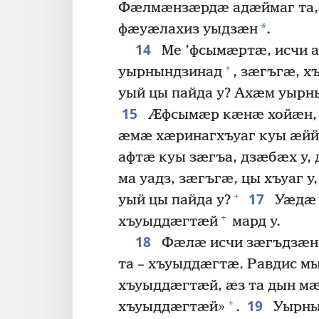
Фӕлмӕнзӕрдӕ адӕймаг та, 
*
фӕуӕлахиз уыдзӕн
.
14
Ме ’фсымӕртӕ, исчи 
+
уырнындзинад
, зӕгъгӕ, х
уый цы пайда у? Ахӕм уыр
15
Ӕфсымӕр кӕнӕ хойӕн, й
ӕмӕ хӕринагхъуаг куы ӕйй
афтӕ куы зӕгъа, дзӕбӕх у,
ма уадз, зӕгъгӕ, цы хъуаг у
17
+
уый цы пайда у?
Уӕдӕ 
+
хъуыддӕгтӕй
мард у.
18
Фӕлӕ исчи зӕгъдзӕн:
та – хъуыддӕгтӕ. Равдис 
хъуыддӕгтӕй, ӕз та дын м
19
+
хъуыддӕгтӕй»
.
Уырны 