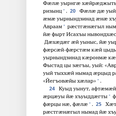
Фӕлӕ уырнгӕ хӕйрӕджыты
20
+
ризынц
.
Фӕлӕ дӕ уый 
ӕмӕ уырнындзинад ӕнӕ хъ
+
Авраам
рӕстгӕнӕгыл ныма
йӕ фырт Исахъы нывондхӕ
Дӕхӕдӕг ӕй уыныс, йӕ уы
фӕрсӕй-фӕрстӕм кӕй цыд
уырнындзинад кӕронмӕ кӕ
Фыстад цы зӕгъы, уый: «А
уый тыххӕй нымад ӕрцыд 
+
«Йегъовӕйы хӕлар»
.
24
Куыд уынут, афтӕмӕ
+
ӕрцӕуы йӕ хъуыддӕгты
ф
25
+
фӕрцы нӕ, фӕлӕ
.
Хӕт
рӕстгӕнӕгыл нымад йӕ хъу