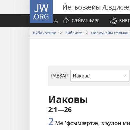
JW.ORG
Йегъовӕйы Ӕвдисӕ
СӔЙРАГ ФАРС
БИБ
Библиотекӕ
Библитӕ
Ног дунейы тӕлмац
РАВЗАР
Библийы
чиныг
Иаковы
2:1—26
2
Ме ’фсымӕртӕ, хъулон м