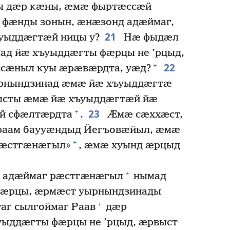
 дӕр кӕны, ӕмӕ фыртӕссӕй
фӕнды зонын, ӕнӕзонд адӕймаг,
21
уыддӕгтӕй ницы у?
Нӕ фыдӕл
д йӕ хъуыддӕгты фӕрцы не ’рцыд,
22
+
ссӕныл куы ӕрӕвӕрдта, уӕд?
рнындзинад ӕмӕ йӕ хъуыддӕгтӕ
ысты ӕмӕ йӕ хъуыддӕгтӕй йӕ
23
+
й сфӕлтӕрдта
.
Ӕмӕ сӕххӕст,
враам баууӕндыд Йегъовӕйыл, ӕмӕ
+
рӕстгӕнӕгыл»
, ӕмӕ хуынд ӕрцыд
+
й адӕймаг рӕстгӕнӕгыл
нымад
ӕрцы, ӕрмӕст уырнындзинады
+
аг сылгоймаг Раав
дӕр
ыддӕгты фӕрцы не ’рцыд, ӕрвыст