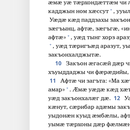
ӕмӕ уӕ тӕрхондӕттӕм чи 
+
кадджын ном хӕссут
, ууы
Уӕдӕ кӕд паддзахы закъо
зӕгъынц, афтӕ, зӕгъгӕ, «
+
афтӕ»
, уӕд тынг хорз араз
+
, уӕд тӕригъӕд аразут, 
закъонхалджытӕ.
10
Закъон ӕгасӕй дӕр ч
хъуыддаджы чи фӕрӕдийы,
11
Афтӕ чи загъта: «Ма хӕ
+
амар»
. Ӕмӕ уӕдӕ кӕд хӕ
12
уӕд закъонхалӕг дӕ.
Уӕ
кӕнут, сӕрибар адӕмы зак
уыдонӕн куыд ӕмбӕлы, аф
уымӕ тӕрхоны дӕр фӕлмӕ