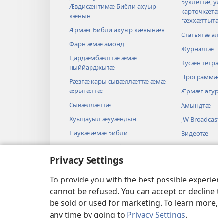
Буклеттӕ, 
Ӕвдисӕнтимӕ Библи ахуыр
карточкӕт
кӕнын
гӕххӕттыт
Ӕрмӕг Библи ахуыр кӕнынӕн
Статьятӕ а
Фарн ӕмӕ амонд
Журналтӕ
Цардӕмбӕлттӕ ӕмӕ
Кусӕн тетр
ныййарджытӕ
Программ
Рӕзгӕ кары сывӕллӕттӕ ӕмӕ
ӕрыгӕттӕ
Ӕрмӕг агу
Сывӕллӕттӕ
Амындтӕ
Хуыцауыл ӕууӕндын
JW Broadcas
Наукӕ ӕмӕ Библи
Видеотӕ
Истори ӕмӕ Библи
Музыкӕ
Privacy Settings
Драмӕтӕ
Аудиодрам
To provide you with the best possible experi
cannot be refused. You can accept or decline 
be sold or used for marketing. To learn more
any time by going to
Privacy Settings
.