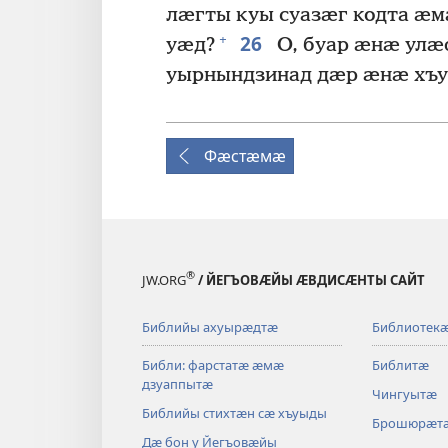
лӕгты куы суазӕг кодта ӕ
26
+
уӕд?
О, буар ӕнӕ ул
уырнындзинад дӕр ӕнӕ хъу
Фӕстӕмӕ
®
JW.ORG
/ ЙЕГЪОВӔЙЫ ӔВДИСӔНТЫ САЙТ
Библийы ахуырӕдтӕ
Библиотек
Библи: фарстатӕ ӕмӕ
Библитӕ
дзуаппытӕ
Чингуытӕ
Библийы стихтӕн сӕ хъуыды
Брошюрӕт
Дӕ бон у Йегъовӕйы