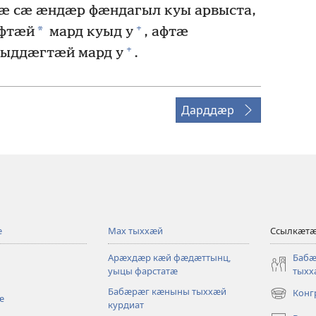
мӕ сӕ ӕндӕр фӕндагыл куы арвыста,
+
*
ӕфтӕй
мард куыд у
, афтӕ
+
ыддӕгтӕй мард у
.
Дарддӕр
ӕ
Мах тыххӕй
Ссылкӕт
Арӕхдӕр кӕй фӕдӕттынц,
Баб
уыцы фарстатӕ
тыхх
Бабӕрӕг кӕныны тыххӕй
Конг
ӕ
(opens
курдиат
new