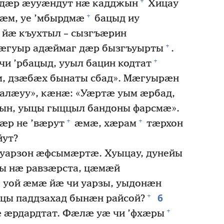
+
дӕр ӕууӕндут нӕ кадджын
Хицау
+
ӕм, уе ’мбырдмӕ
бацыд иу
 йӕ къухтыл – сызгъӕрин
+
ӕгуыр адӕймаг дӕр бызгъуырты
.
+
и ’рбацыд, ууыл бацин кодтат
м, дзӕбӕх бынаты сбад». Мӕгуырӕн
м алӕуу», кӕнӕ: «Уӕртӕ уым ӕрбад,
н, уыцы гыццыл бандоны фарсмӕ».
+
+
ӕр не ’вӕрут
ӕмӕ, хӕрам
тӕрхон
йут?
 уарзон ӕфсымӕртӕ. Хуыцау, дунейы
ны нӕ равзӕрста, цӕмӕй
уой ӕмӕ йӕ чи уарзы, уыдонӕн
6
+
цы паддзахад бынӕн райсой?
+
ӕрдардтат. Фӕлӕ уӕ чи ’фхӕры