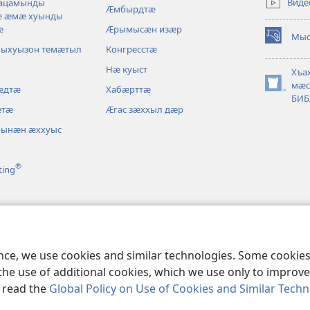
Виде
уацамынды
Ӕмбырдтӕ
window)
ӕ ӕмӕ хуынды
ӕ
Ӕрымысӕн изӕр
Мыс
(opens
лыхуызон темӕтыл
Конгресстӕ
new
Нӕ куыст
window)
Хъа
мӕс
ӕдтӕ
Хабӕрттӕ
(opens
БИБ
new
ӕтӕ
Ӕгас зӕххыл дӕр
window)
рынӕн ӕххуыс
®
ting
ӕтӕ
ence, we use cookies and similar technologies. Some cooki
the use of additional cookies, which we use only to improve 
, read the
Global Policy on Use of Cookies and Similar Tech