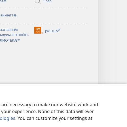
отӕ
Ссар
айнӕгтӕ
хъхъӕнӕн
®
JW Hub
(opens
ыджы ОНЛАЙН-
new
ЛИОТЕКӔ™
window)
es are necessary to make our website work and
your experience. None of this data will ever
nologies
. You can customize your settings at