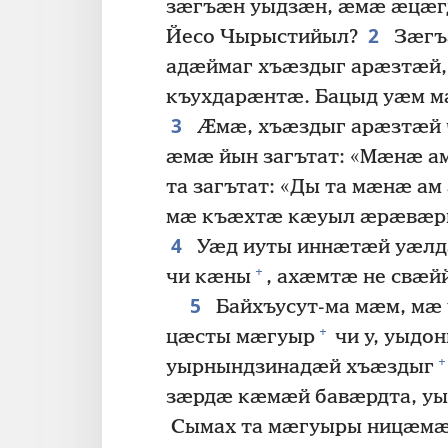
зӕгъӕн уыдзӕн, ӕмӕ ӕцӕг
2
Йесо Чырыстийыл?
Зӕгъ
адӕймаг хъӕздыг арӕзтӕй,
къухдарӕнтӕ. Бацыд уӕм м
3
Ӕмӕ, хъӕздыг арӕзтӕй ч
ӕмӕ йын загътат: «Мӕнӕ а
та загътат: «Ды та мӕнӕ а
мӕ къӕхтӕ кӕуыл ӕрӕвӕры
4
Уӕд иуты иннӕтӕй уӕлд
+
чи кӕны
, ахӕмтӕ не свӕй
5
Байхъусут-ма мӕм, мӕ
+
цӕсты мӕгуыр
чи у, уыдо
+
уырнындзинадӕй хъӕздыг
зӕрдӕ кӕмӕй бавӕрдта, уы
Сымах та мӕгуыры ницӕмӕ 