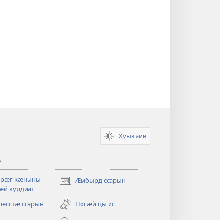
Хуыз аив
ӕ
ӕрӕг кӕныны
Ӕмбырд ссарын
(opens
ӕй курдиат
new
window)
ресстӕ ссарын
Ногӕй цы ис