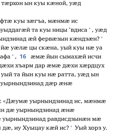
тӕрхон ын куы кӕной, уӕд
афтӕ куы зӕгъа, мӕнмӕ ис
+
ъуыддагӕй та куы ницы ’вдиса
, уӕд
+
нындзинад ӕй фервӕзын кӕндзӕн?
ӕ уӕлӕ цы скӕна, уый куы нӕ уа
16
+
афа
,
ӕмӕ йын сымахӕй исчи
 дӕхи хъарм дар ӕмӕ дӕхи хӕрдцух
, уый та йын куы нӕ ратта, уӕд ын
уырнындзинад дӕр ӕнӕ
 «Дӕумӕ уырнындзинад ис, мӕнмӕ
мын дӕ уырнындзинад ӕнӕ
ӕ уырнындзинад равдисдзынӕн мӕ
+
дӕ, иу Хуыцау кӕй ис?
Уый хорз у.