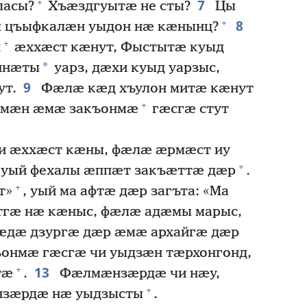
7
+
ласы?
Хъӕздгуытӕ не сты?
Цы
8
+
л цъыфкалӕн уыдон нӕ кӕнынц?
+
н
ӕххӕст кӕнут, Фыстытӕ куыд
*
иннӕты
уарз, дӕхи куыд уарзыс,
9
ут.
Фӕлӕ кӕд хъулон митӕ кӕнут
+
уымӕн ӕмӕ закъонмӕ
гӕсгӕ стут
и ӕххӕст кӕны, фӕлӕ ӕрмӕст иу
+
 уый фехалы ӕппӕт закъӕттӕ дӕр
.
+
т»
, уый ма афтӕ дӕр загъта: «Ма
тгӕ нӕ кӕныс, фӕлӕ адӕмы марыс,
дӕ дзургӕ дӕр ӕмӕ архайгӕ дӕр
ъонмӕ гӕсгӕ чи уыдзӕн тӕрхонгонд,
13
+
тӕ
.
Фӕлмӕнзӕрдӕ чи нӕу,
+
нзӕрдӕ нӕ уыдзысты
.