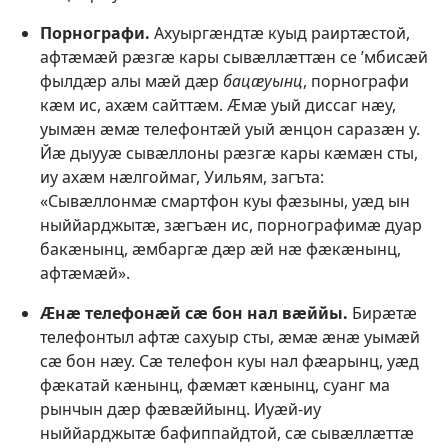
Порнографи.
Ахуыргӕндтӕ куыд раиртӕстой,
афтӕмӕй рӕзгӕ кары сывӕллӕттӕн се ’мбисӕй
фылдӕр алы мӕй дӕр
бацӕуынц
, порнографи
кӕм ис, ахӕм сайттӕм. Ӕмӕ уый диссаг нӕу,
уымӕн ӕмӕ телефонтӕй уый ӕнцон саразӕн у.
Йӕ дыууӕ сывӕллоны рӕзгӕ кары кӕмӕн сты,
иу ахӕм нӕлгоймаг, Уильям, загъта:
«Сывӕллонмӕ смартфон куы фӕзыны, уӕд ын
ныййарджытӕ, зӕгъӕн ис, порнографимӕ дуар
бакӕнынц, ӕмбаргӕ дӕр ӕй нӕ фӕкӕнынц,
афтӕмӕй».
Ӕнӕ телефонӕй сӕ бон нал вӕййы.
Бирӕтӕ
телефонтыл афтӕ сахуыр сты, ӕмӕ ӕнӕ уымӕй
сӕ бон нӕу. Сӕ телефон куы нал фӕарынц, уӕд
фӕкатай кӕнынц, фӕмӕт кӕнынц, суанг ма
рынчын дӕр фӕвӕййынц. Иуӕй-иу
ныййарджытӕ бафиппайдтой, сӕ сывӕллӕттӕ