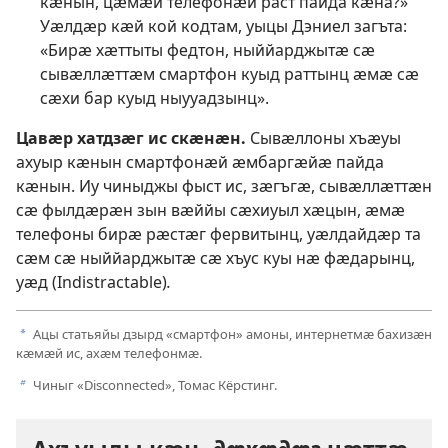
кӕнын, цӕмӕй телефонӕй раст пайда кӕна?»
Уӕлдӕр кӕй кой кодтам, уыцы Дэниел загъта:
«Бирӕ хӕттыты федтон, ныййарджытӕ сӕ
сывӕллӕттӕм смартфон куыд раттынц ӕмӕ сӕ
сӕхи бар куыд ныууадзынц».
Цавӕр хатдзӕг ис скӕнӕн.
Сывӕллоны хъӕуы
ахуыр кӕнын смартфонӕй ӕмбаргӕйӕ пайда
кӕнын. Иу чиныджы фыст ис, зӕгъгӕ, сывӕллӕттӕн
сӕ фылдӕрӕн зын вӕййы сӕхиуыл хӕцын, ӕмӕ
телефоны бирӕ рӕстӕг фервитынц, уӕлдайдӕр та
сӕм сӕ ныййарджытӕ сӕ хъус куы нӕ фӕдарынц,
уӕд (Indistractable)
.
Ацы статьяйы дзырд «смартфон» амоны, интернетмӕ бахизӕн
a
кӕмӕй ис, ахӕм телефонмӕ.
Чиныг «Disconnected», Томас Кёрстинг.
b