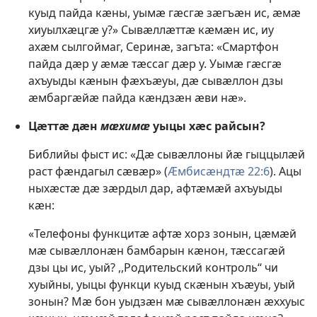
куыд пайда кӕны, уымӕ гӕсгӕ зӕгъӕн ис, ӕмӕ
хиуылхӕцгӕ у?» Сывӕллӕттӕ кӕмӕн ис, иу
ахӕм сылгоймаг, Серинӕ, загъта: «Смартфон
пайда дӕр у ӕмӕ тӕссаг дӕр у. Уымӕ гӕсгӕ
ахъуыды кӕнын фӕхъӕуы, дӕ сывӕллон дзы
ӕмбаргӕйӕ пайда кӕндзӕн ӕви нӕ».
Цӕттӕ дӕн
мӕхимӕ
уыцы хӕс райсын?
Библийы фыст ис: «Дӕ сывӕллоны йӕ гыццылӕй
раст фӕндагыл сӕвӕр» (
Ӕмбисӕндтӕ 22:6
). Ацы
ныхӕстӕ дӕ зӕрдыл дар, афтӕмӕй ахъуыды
кӕн:
«Телефоны функцитӕ афтӕ хорз зонын, цӕмӕй
мӕ сывӕллонӕн бамбарын кӕнон, тӕссагӕй
дзы цы ис, уый? ,,Родительский контроль‘‘ чи
хуыйны, уыцы функци куыд скӕнын хъӕуы, уый
зонын? Мӕ бон уыдзӕн мӕ сывӕллонӕн ӕххуыс