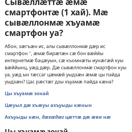
Сывӕллӕттӕ ӕмӕ
смартфонтӕ (1 хай). Мӕ
сывӕллонмӕ хъуамӕ
смартфон уа?
Абон, зӕгъӕн ис, алы сывӕллонмӕ дӕр ис
смартфон
, ӕмӕ бирӕтӕн сӕ бон вӕййы
a
интернетмӕ бацӕуын, сӕ къомнӕты иунӕгӕй куы
вӕййынц, уӕд дӕр. Дӕ сывӕллонмӕ смартфон куы
уа, уӕд ын тӕссаг цӕмӕй уыдзӕн ӕмӕ цы пайда
уыдзӕн? Цас рӕстӕг дзы хъуамӕ пайда кӕна?
Цы хъуамӕ зонай
Цӕуыл дӕ хъӕуы ахъуыды кӕнын
Ахъуыды кӕн,
дӕхӕдӕг
цӕттӕ дӕ ӕви нӕ
Цы хъуамӕ зонай