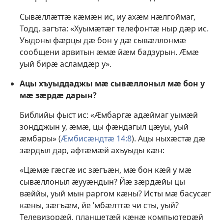
Сывӕллӕттӕ кӕмӕн ис, иу ахӕм нӕлгоймаг,
Тодд, загъта: «Хуымӕтӕг телефонтӕ ныр дӕр ис.
Уыдоны фӕрцы дӕ бон у дӕ сывӕллонмӕ
сообщени арвитын ӕмӕ йӕм бадзурын. Ӕмӕ
уый бирӕ асламдӕр у».
Ацы хъуыддаджы мӕ сывӕллоныл мӕ бон у
мӕ зӕрдӕ дарын?
Библийы фыст ис: «Ӕмбаргӕ адӕймаг уымӕй
зондджын у, ӕмӕ, цы фӕндагыл цӕуы, уый
ӕмбары» (
Ӕмбисӕндтӕ 14:8
). Ацы ныхӕстӕ дӕ
зӕрдыл дар, афтӕмӕй ахъуыды кӕн:
«Цӕмӕ гӕсгӕ ис зӕгъӕн, мӕ бон кӕй у мӕ
сывӕллоныл ӕууӕндын? Йӕ зӕрдӕйы цы
вӕййы, уый мын раргом кӕны? Исты мӕ басусӕг
кӕны, зӕгъӕм, йе ’мбӕлттӕ чи сты, уый?
Телевизорӕй, планшетӕй кӕнӕ компьютерӕй