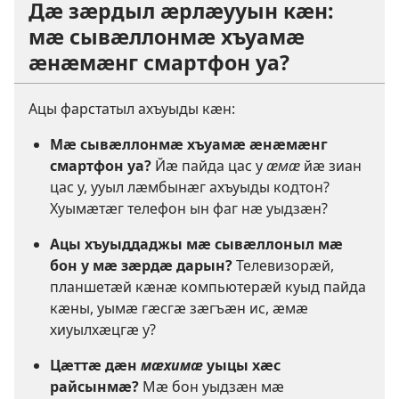
Дӕ зӕрдыл ӕрлӕууын кӕн:
мӕ сывӕллонмӕ хъуамӕ
ӕнӕмӕнг смартфон уа?
Ацы фарстатыл ахъуыды кӕн:
Мӕ сывӕллонмӕ хъуамӕ ӕнӕмӕнг
смартфон уа?
Йӕ пайда цас у
ӕмӕ
йӕ зиан
цас у, ууыл лӕмбынӕг ахъуыды кодтон?
Хуымӕтӕг телефон ын фаг нӕ уыдзӕн?
Ацы хъуыддаджы мӕ сывӕллоныл мӕ
бон у мӕ зӕрдӕ дарын?
Телевизорӕй,
планшетӕй кӕнӕ компьютерӕй куыд пайда
кӕны, уымӕ гӕсгӕ зӕгъӕн ис, ӕмӕ
хиуылхӕцгӕ у?
Цӕттӕ дӕн
мӕхимӕ
уыцы хӕс
райсынмӕ?
Мӕ бон уыдзӕн мӕ