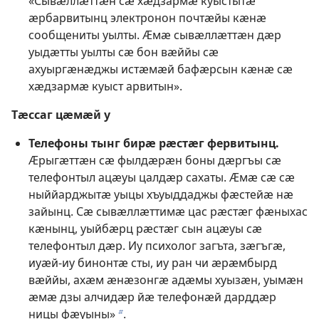
«Сывӕллӕттӕн сӕ хӕдзармӕ куыстытӕ
ӕрбарвитынц электронон почтӕйы кӕнӕ
сообщениты уылты. Ӕмӕ сывӕллӕттӕн дӕр
уыдӕтты уылты сӕ бон вӕййы сӕ
ахуыргӕнӕджы истӕмӕй бафӕрсын кӕнӕ сӕ
хӕдзармӕ куыст арвитын».
Тӕссаг цӕмӕй у
Телефоны тынг бирӕ рӕстӕг фервитынц.
Ӕрыгӕттӕн сӕ фылдӕрӕн боны дӕргъы сӕ
телефонтыл ацӕуы цалдӕр сахаты. Ӕмӕ сӕ сӕ
ныййарджытӕ уыцы хъуыддаджы фӕстейӕ нӕ
зайынц. Сӕ сывӕллӕттимӕ цас рӕстӕг фӕныхас
кӕнынц, уыйбӕрц рӕстӕг сын ацӕуы сӕ
телефонтыл дӕр. Иу психолог загъта, зӕгъгӕ,
иуӕй-иу бинонтӕ сты, иу ран чи ӕрӕмбырд
вӕййы, ахӕм ӕнӕзонгӕ адӕмы хуызӕн, уымӕн
ӕмӕ дзы алчидӕр йӕ телефонӕй дарддӕр
ницы фӕуыны»
.
b