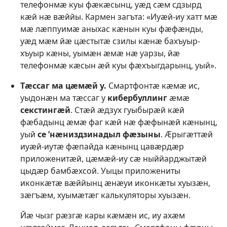
телефонмӕ куы фӕкӕсынц, уӕд сӕм сдзырд
кӕй нӕ вӕййы. Кармен загъта: «Иуӕй-иу хатт мӕ
мӕ лӕппуимӕ аныхас кӕнын куы фӕфӕнды,
уӕд мӕм йӕ цӕстытӕ сзилы кӕнӕ бахъуыр-
хъуыр кӕны, уымӕн ӕмӕ нӕ уарзы, йӕ
телефонмӕ кӕсын ӕй куы фӕхъыгдарынц, уый».
Тӕссаг ма цӕмӕй у.
Смартфонтӕ кӕмӕ ис,
уыдонӕн ма тӕссаг у
кибербуллинг
ӕмӕ
секстингӕй
. Стӕй ӕдзух гуыбырӕй кӕй
фӕбадынц ӕмӕ фаг кӕй нӕ фӕфынӕй кӕнынц,
уый
се ’нӕниздзинадыл фӕзыны
. Ӕрыгӕттӕй
иуӕй-иутӕ фӕпайда кӕнынц цавӕрдӕр
приложенитӕй, цӕмӕй-иу сӕ ныййарджытӕй
цыдӕр бамбӕхсой. Уыцы приложениты
иконкӕтӕ вӕййынц ӕнӕуи иконкӕты хуызӕн,
зӕгъӕм, хуымӕтӕг калькуляторы хуызӕн.
Йӕ чызг рӕзгӕ кары кӕмӕн ис, иу ахӕм