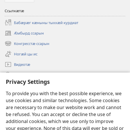
Ссылкӕтӕ
Бабӕрӕг кӕныны тыххӕй курдиат
Ӕмбырд ссарын
(opens
new
Конгресстӕ ссарын
(opens
window)
new
Ногӕй цы ис
window)
Видеотӕ
Ссар
Privacy Settings
Мысайнӕгтӕ
(opens
To provide you with the best possible experience, we
new
use cookies and similar technologies. Some cookies
window)
Хъахъхъӕнӕн мӕсыджы ОНЛАЙН-БИБЛИОТЕКӔ™
are necessary to make our website work and cannot
(opens
new
be refused. You can accept or decline the use of
®
JW Hub
window)
additional cookies, which we use only to improve
(opens
new
your experience. None of this data will ever be sold or