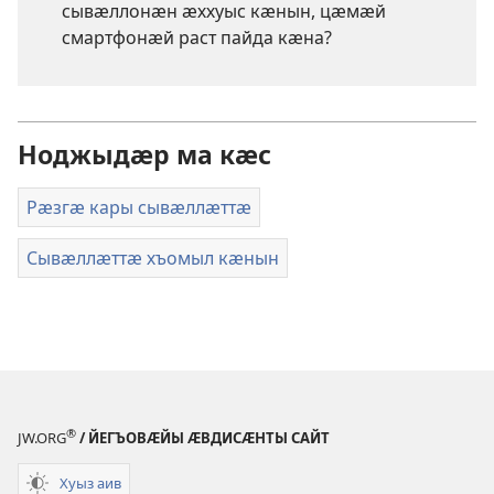
сывӕллонӕн ӕххуыс кӕнын, цӕмӕй
смартфонӕй раст пайда кӕна?
Ноджыдӕр ма кӕс
Рӕзгӕ кары сывӕллӕттӕ
Сывӕллӕттӕ хъомыл кӕнын
®
JW.ORG
/ ЙЕГЪОВӔЙЫ ӔВДИСӔНТЫ САЙТ
Хуыз аив