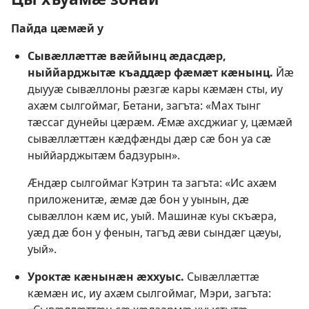
Пайда цӕмӕй у
Сывӕллӕттӕ вӕййынц ӕдасдӕр,
ныййарджытӕ къаддӕр фӕмӕт кӕнынц.
Йӕ
дыууӕ сывӕллоны рӕзгӕ кары кӕмӕн сты, иу
ахӕм сылгоймаг, Бетани, загъта: «Мах тынг
тӕссаг дунейы цӕрӕм. Ӕмӕ ахсджиаг у, цӕмӕй
сывӕллӕттӕн кӕдфӕнды дӕр сӕ бон уа сӕ
ныййарджытӕм бадзурын».
Ӕндӕр сылгоймаг Кэтрин та загъта: «Ис ахӕм
приложенитӕ, ӕмӕ дӕ бон у уынын, дӕ
сывӕллон кӕм ис, уый. Машинӕ куы скъӕра,
уӕд дӕ бон у фенын, тагъд ӕви сындӕг цӕуы,
уый».
Уроктӕ кӕнынӕн ӕххуыс.
Сывӕллӕттӕ
кӕмӕн ис, иу ахӕм сылгоймаг, Мэри, загъта: