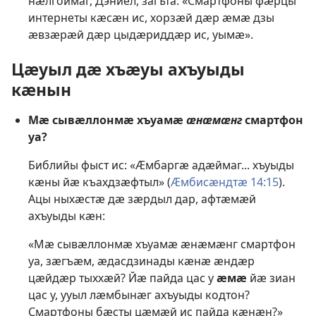
нӕлгоймаг, Дэниел, загъта: «Смартфоны фӕрцы
интернеты кӕсӕн ис, хорзӕй дӕр ӕмӕ дзы
ӕвзӕрӕй дӕр цыдӕриддӕр ис, уымӕ».
Цӕуыл дӕ хъӕуы ахъуыды
кӕнын
Мӕ сывӕллонмӕ хъуамӕ
ӕнӕмӕнг
смартфон
уа?
Библийы фыст ис: «Ӕмбаргӕ адӕймаг... хъуыды
кӕны йӕ къахдзӕфтыл» (
Ӕмбисӕндтӕ 14:15
).
Ацы ныхӕстӕ дӕ зӕрдыл дар, афтӕмӕй
ахъуыды кӕн:
«Мӕ сывӕллонмӕ хъуамӕ ӕнӕмӕнг смартфон
уа, зӕгъӕм, ӕдасдзинады кӕнӕ ӕндӕр
цӕйдӕр тыххӕй? Йӕ пайда цас у
ӕмӕ
йӕ зиан
цас у, ууыл лӕмбынӕг ахъуыды кодтон?
Смартфоны бӕсты цӕмӕй ис пайда кӕнӕн?»