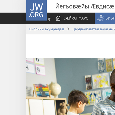
JW.ORG
Йегъовӕйы Ӕвдисӕ
СӔЙРАГ ФАРС
БИБ
Библийы ахуырӕдтӕ
Цардӕмбӕлттӕ ӕмӕ ны