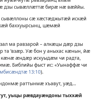
 дзы сывӕллӕттӕ бирӕ нӕ вӕййы.
 сывӕллоны сӕ хӕстӕджытӕй искӕй
скӕй баххуырсынц, цӕмӕй
л ма равзарой – алкӕцы дӕр дзы
та ’взӕр. Уӕ бон у аныхас кӕнын, йӕ
кӕнӕ ӕндӕр искуыдӕм чи радта,
мӕ. Библийы фыст ис: «Уынаффӕ чи
мбисӕндтӕ 13:10
).
донмӕ раттынмӕ хъавут, уӕд...
ут, уыцы рӕвдауӕндоны тыххӕй