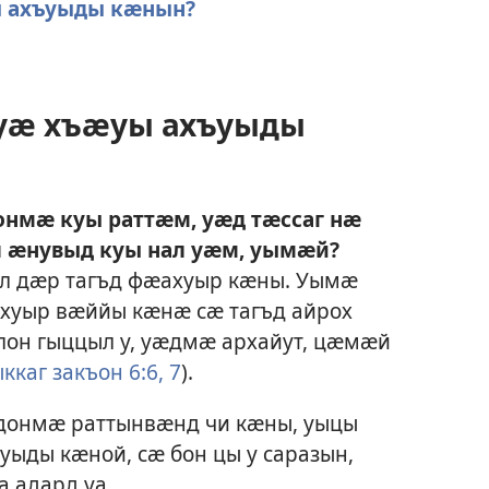
ы ахъуыды кӕнын?
уӕ хъӕуы ахъуыды
нмӕ куы раттӕм, уӕд тӕссаг нӕ
 ӕнувыд куы нал уӕм, уымӕй?
л дӕр тагъд фӕахуыр кӕны. Уымӕ
хуыр вӕййы кӕнӕ сӕ тагъд айрох
он гыццыл у, уӕдмӕ архайут, цӕмӕй
ккаг закъон 6:6, 7
).
онмӕ раттынвӕнд чи кӕны, уыцы
ыды кӕной, сӕ бон цы у саразын,
 адард уа.