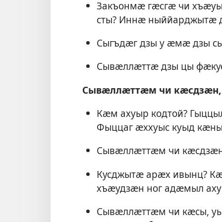
Закъонмӕ гӕсгӕ чи хъӕу
сты? Иннӕ ныййарджытӕ д
Сыгъдӕг дзы у ӕмӕ дзы с
Сывӕллӕттӕ дзы цы фӕку
Сывӕллӕттӕм чи кӕсдзӕн,
Кӕм ахуыр кодтой? Гыццы
Фыццаг ӕххуыс куыд кӕны
Сывӕллӕттӕм чи кӕсдзӕн
Кусджытӕ арӕх ивынц? Кӕ
хъӕудзӕн ног адӕмыл аху
Сывӕллӕттӕм чи кӕсы, у