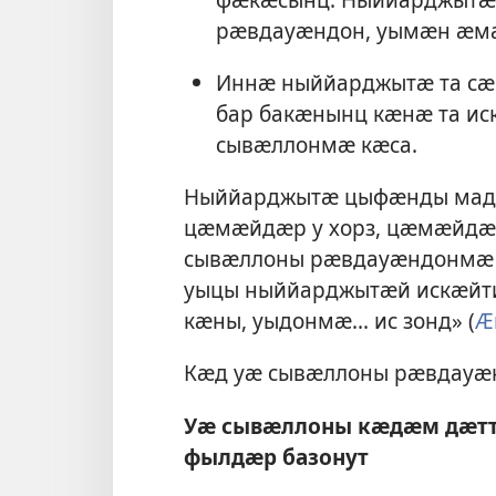
рӕвдауӕндон, уымӕн ӕмӕ
Иннӕ ныййарджытӕ та сӕ
бар бакӕнынц кӕнӕ та и
сывӕллонмӕ кӕса.
Ныййарджытӕ цыфӕнды мадза
цӕмӕйдӕр у хорз, цӕмӕйдӕр 
сывӕллоны рӕвдауӕндонмӕ 
уыцы ныййарджытӕй искӕйти
кӕны, уыдонмӕ... ис зонд» (
Ӕ
Кӕд уӕ сывӕллоны рӕвдауӕн
Уӕ сывӕллоны кӕдӕм дӕтт
фылдӕр базонут