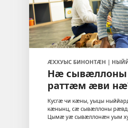
ӔХХУЫС БИНОНТӔН | НЫ
Нӕ сывӕллоны
раттӕм ӕви нӕ
Кусгӕ чи кӕны, уыцы ныййа
кӕнынц, сӕ сывӕллоны рӕвд
Цымӕ уӕ сывӕллонӕн уым х