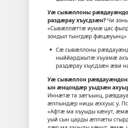
Уӕ сывӕллоны рӕвдауӕндон
раздӕрау хъусдзӕн?
Чи зоны
«Сывӕллӕттӕ иумӕ цас фылд
зондыл тынгдӕр фӕцӕуынц» (H
Сӕ сывӕллоны рӕвдауӕнд
ныййарджытӕ хъуамӕ ахъ
раздӕрау хъусдзӕн ӕви н
Уӕ сывӕллон рӕвдауӕндон
ын ӕнцондӕр уыдзӕн ахуы
Иннӕтӕ та зӕгъынц, рӕвдау
ӕппындӕр ницы ӕххуыс у. Пс
«Афтӕ ма хъуыды кӕнут, ӕмӕ
уый сын царды ӕппӕты стыр
дӕр ма хъуыды кӕнут, ӕмӕ, 