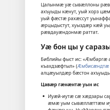
Цалынмӕ уӕ сывӕллоны рӕв
ахъуыды кӕнут, уый хорз ц
уый фӕстӕ рахӕссут уынафф
ӕрцыдыстут, хуыздӕр кӕй у
рӕвдауӕндонмӕ раттат.
Уӕ бон цы у сараз
Библийы фыст ис: «Ӕмбаргӕ 
къахдзӕфтыл» (
Ӕмбисӕндтӕ 
алцӕуылдӕр бӕстон ахъуыды
Цавӕр гӕнӕнтӕ уын ис
Иуӕй-иутӕ сӕ хӕдзары с
ӕмӕ уым сывӕллӕттӕм и
фӕкӕсынц. Ныййарджытӕй