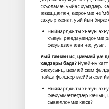
скъоламӕ, уыйас хуыздӕр. К
ӕвӕццӕгӕн, кӕронмӕ не ’мб
сахуыр кӕнат, уый йын бирӕ
Ныййарджыты хъӕуы ахъ
хъӕуы рӕвдауӕндонмӕ ра
фӕуыдзӕн ӕви нӕ, ууыл.
Уый гӕнӕн ис, цӕмӕй уӕ 
хӕдзары бада?
Иуӕй-иу хат
фӕкусынц, цӕмӕй сӕм фылд
пайда фылдӕр вӕййы ӕви йӕ
Ныййарджыты хъӕуы ахъуы
фӕхуымӕтӕгдӕр кӕнын, ц
сывӕллонмӕ кӕса?