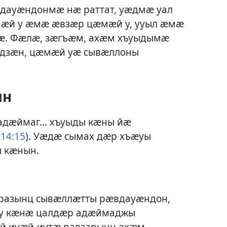
дауӕндонмӕ нӕ раттат, уӕдмӕ уал
ӕмӕй у ӕмӕ ӕвзӕр цӕмӕй у, ууыл ӕмӕ
ӕ. Фӕлӕ, зӕгъӕм, ахӕм хъуыдымӕ
ыдзӕн, цӕмӕй уӕ сывӕллоны
ын
адӕймаг... хъуыды кӕны йӕ
14:15
). Уӕдӕ сымах дӕр хъӕуы
 кӕнын.
аразынц сывӕллӕтты рӕвдауӕндон,
у кӕнӕ цалдӕр адӕймаджы
 иуӕй-иутӕ равзарынц ахӕм