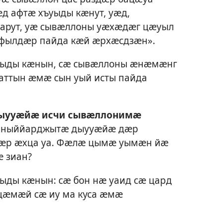
ӕд афтӕ хъуыды кӕнут, уӕд,
арут, уӕ сывӕллоны уӕхӕдӕг цӕуыл
 фылдӕр пайда кӕй ӕрхӕсдзӕн».
уыды кӕнын, сӕ сывӕллоны ӕнӕмӕнг
ттын ӕмӕ сын уый исты пайда
дыууӕйӕ исчи сывӕллонимӕ
т ныййарджытӕ дыууӕйӕ дӕр
ӕр ӕхца уа. Фӕлӕ цымӕ уымӕн йӕ
 зиан?
ды кӕнын: сӕ бон нӕ уаид сӕ цард
ӕмӕй сӕ иу ма куса ӕмӕ