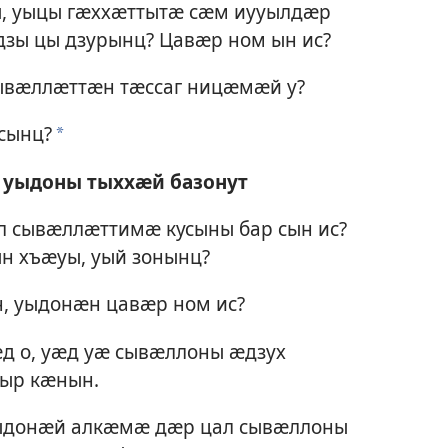
ы, уыцы гӕххӕттытӕ сӕм иууылдӕр
зы цы дзурынц? Цавӕр ном ын ис?
ывӕллӕттӕн тӕссаг ницӕмӕй у?
сынц?
a
 уыдоны тыххӕй базонут
л сывӕллӕттимӕ кусыны бар сын ис?
н хъӕуы, уый зонынц?
, уыдонӕн цавӕр ном ис?
д о, уӕд уӕ сывӕллоны ӕдзух
ыр кӕнын.
ыдонӕй алкӕмӕ дӕр цал сывӕллоны