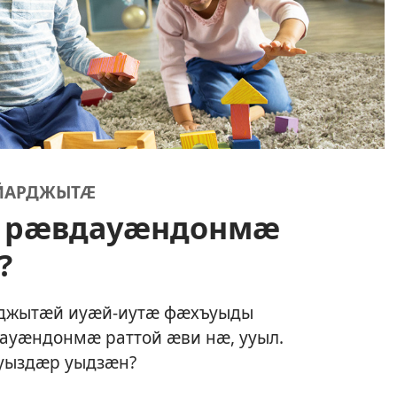
ЙЙАРДЖЫТӔ
 рӕвдауӕндонмӕ
?
рджытӕй иуӕй-иутӕ фӕхъуыды
ауӕндонмӕ раттой ӕви нӕ, ууыл.
уыздӕр уыдзӕн?