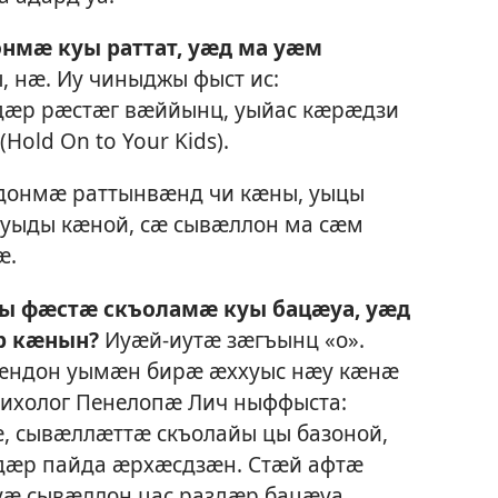
мӕ куы раттат, уӕд ма уӕм
, нӕ. Иу чиныджы фыст ис:
ӕр рӕстӕг вӕййынц, уыйас кӕрӕдзи
old On to Your Kids).
онмӕ раттынвӕнд чи кӕны, уыцы
уыды кӕной, сӕ сывӕллон ма сӕм
ӕ.
ы фӕстӕ скъоламӕ куы бацӕуа, уӕд
р кӕнын?
Иуӕй-иутӕ зӕгъынц «о».
ӕндон уымӕн бирӕ ӕххуыс нӕу кӕнӕ
ихолог Пенелопӕ Лич ныффыста:
, сывӕллӕттӕ скъолайы цы базоной,
дӕр пайда ӕрхӕсдзӕн. Стӕй афтӕ
уӕ сывӕллон цас раздӕр бацӕуа