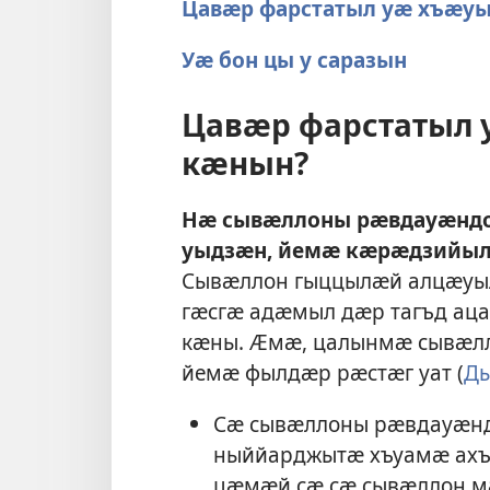
Цавӕр фарстатыл уӕ хъӕу
Уӕ бон цы у саразын
Цавӕр фарстатыл 
кӕнын?
Нӕ сывӕллоны рӕвдауӕндо
уыдзӕн, йемӕ кӕрӕдзийыл
Сывӕллон гыццылӕй алцӕуы
гӕсгӕ адӕмыл дӕр тагъд аца
кӕны. Ӕмӕ, цалынмӕ сывӕлл
йемӕ фылдӕр рӕстӕг уат (
Ды
Сӕ сывӕллоны рӕвдауӕнд
ныййарджытӕ хъуамӕ ахъу
цӕмӕй сӕ сӕ сывӕллон ма