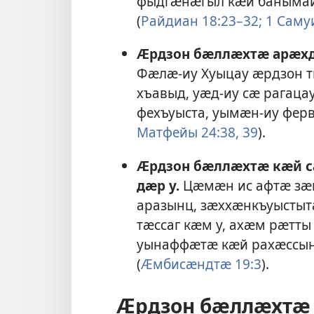
фыдгӕнӕгыл кӕй баныма
(
Райдиан 18:23–32;
1 Саму
Ӕрдзон бӕллӕхтӕ арӕх
Фӕлӕ-иу Хуыцау ӕрдзон 
хъавыд, уӕд-иу сӕ рагаца
фехъуыста, уымӕн-иу фер
Матфейы 24:38, 39
).
Ӕрдзон бӕллӕхтӕ кӕй с
дӕр у.
Цӕмӕн ис афтӕ зӕ
аразынц, зӕххӕнкъуысты
тӕссаг кӕм у, ахӕм рӕтты 
уынаффӕтӕ кӕй рахӕссынц
(
Ӕмбисӕндтӕ 19:3
).
Ӕрдзон бӕллӕхтӕ 