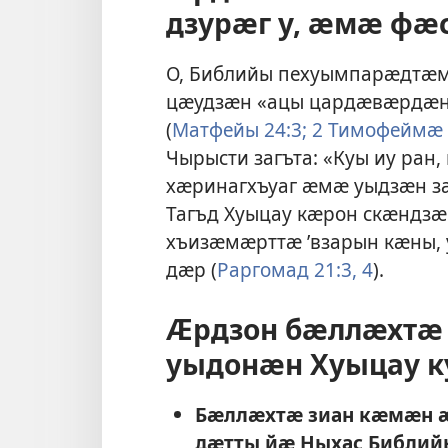
дзурӕг у, ӕмӕ фӕ
О, Библийы пехуымпарӕдтӕм
цӕудзӕн «ацы цардӕвӕрдӕн 
(
Матфейы 24:3;
2 Тимофеймӕ 
Чырысти загъта: «Куы иу ра
хӕринагхъуаг ӕмӕ уыдзӕн з
Тагъд Хуыцау кӕрон скӕндз
хъизӕмӕрттӕ ’взарын кӕны,
дӕр (
Раргомад 21:3, 4
).
Ӕрдзон бӕллӕхтӕ 
уыдонӕн Хуыцау к
Бӕллӕхтӕ зиан кӕмӕн ӕ
дӕтты йӕ Ныхас Библий