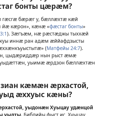
стаг бонты цӕрӕм?
 гӕсгӕ бӕрӕг у, бӕллӕхтӕ кӕй
йӕ кӕрон», кӕнӕ «
фӕстаг бонты
»
3:1
). Зӕгъӕм, нӕ рӕстӕджы тыххӕй
н, куы иннӕ ран адӕм ӕййафдзысты
ӕххӕнкъуыстытӕ» (
Матфейы 24:7
).
ӕн, цыдӕриддӕр нын рыст ӕмӕ
 уыдӕттӕн, уыимӕ ӕрдзон бӕллӕхтӕн
зиан кӕмӕн ӕрхастой,
уыд ӕххуыс кӕны?
рхастой, уыдонӕн Хуыцау удӕнцой
ы уылты.
Библийы фыст ис, Хуыцау