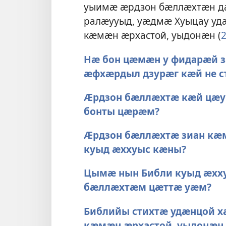
уыимӕ ӕрдзон бӕллӕхтӕн д
ралӕууыд, уӕдмӕ Хуыцау уд
кӕмӕн ӕрхастой, уыдонӕн (
Нӕ бон цӕмӕн у фидарӕй 
ӕфхӕрдыл дзурӕг кӕй не с
Ӕрдзон бӕллӕхтӕ кӕй цӕуы
бонты цӕрӕм?
Ӕрдзон бӕллӕхтӕ зиан кӕ
куыд ӕххуыс кӕны?
Цымӕ нын Библи куыд ӕхх
бӕллӕхтӕм цӕттӕ уӕм?
Библийы стихтӕ удӕнцой х
кӕмӕн ӕрхастой, уыдонӕн