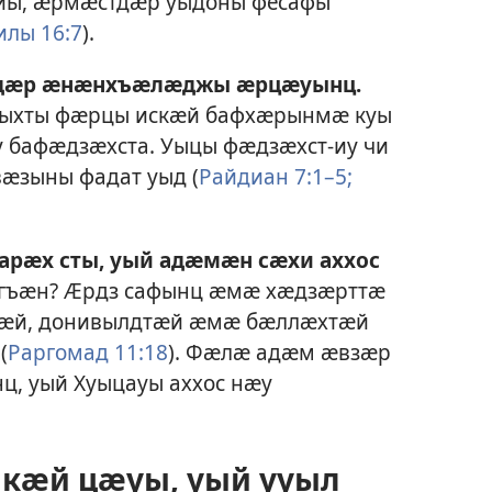
йы, ӕрмӕстдӕр уыдоны фесафы
илы 16:7
).
дӕр ӕнӕнхъӕлӕджы ӕрцӕуынц.
тыхты фӕрцы искӕй бафхӕрынмӕ куы
у бафӕдзӕхста. Уыцы фӕдзӕхст-иу чи
вӕзыны фадат уыд (
Райдиан 7:1–5;
арӕх сты, уый адӕмӕн сӕхи аххос
гъӕн? Ӕрдз сафынц ӕмӕ хӕдзӕрттӕ
тӕй, донивылдтӕй ӕмӕ бӕллӕхтӕй
(
Раргомад 11:18
). Фӕлӕ адӕм ӕвзӕр
, уый Хуыцауы аххос нӕу
кӕй цӕуы, уый ууыл