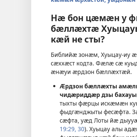
Нӕ бон цӕмӕн у ф
бӕллӕхтӕ Хуыцау
кӕй не сты?
Библийӕ зонӕм, Хуыцау-иу ӕ
сӕххӕст кодта. Фӕлӕ сӕ куыд
ӕнӕуи ӕрдзон бӕллӕхтӕй.
Ӕрдзон бӕллӕхты амӕл
чидӕриддӕр дзы бахауы,
тыхты фӕрцы искӕмӕн куы
фыдгӕнджыты фесӕфта. З
сӕфта, уӕд Лоты йӕ дыуу
19:29, 30
). Хуыцау алы а