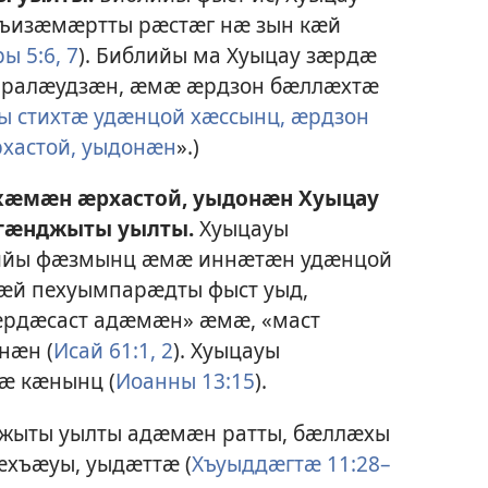
хъизӕмӕртты рӕстӕг нӕ зын кӕй
ы 5:6, 7
). Библийы ма Хуыцау зӕрдӕ
 ралӕудзӕн, ӕмӕ ӕрдзон бӕллӕхтӕ
ы стихтӕ удӕнцой хӕссынц, ӕрдзон
хастой, уыдонӕн
».)
кӕмӕн ӕрхастой, уыдонӕн Хуыцау
гӕнджыты уылты.
Хуыцауы
ийы фӕзмынц ӕмӕ иннӕтӕн удӕнцой
ӕй пехуымпарӕдты фыст уыд,
ӕрдӕсаст адӕмӕн» ӕмӕ, «маст
нӕн (
Исай 61:1, 2
). Хуыцауы
ӕ кӕнынц (
Иоанны 13:15
).
джыты уылты адӕмӕн ратты, бӕллӕхы
хъӕуы, уыдӕттӕ (
Хъуыддӕгтӕ 11:28–