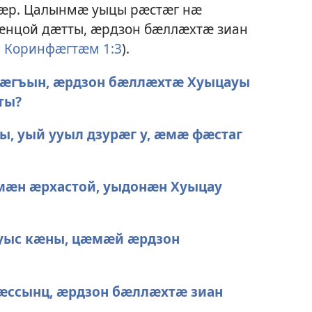
ӕр. Цалынмӕ уыцы рӕстӕг нӕ
ӕнцой дӕтты, ӕрдзон бӕллӕхтӕ зиан
2 Коринфӕгтӕм 1:3
).
зӕгъын, ӕрдзон бӕллӕхтӕ Хуыцауы
ты?
, уый ууыл дзурӕг у, ӕмӕ фӕстаг
мӕн ӕрхастой, уыдонӕн Хуыцау
уыс кӕны, цӕмӕй ӕрдзон
ӕссынц, ӕрдзон бӕллӕхтӕ зиан