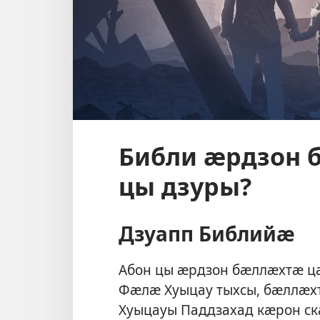
Библи ӕрдзон 
цы дзуры?
Дзуапп Библийӕ
Абон цы ӕрдзон бӕллӕхтӕ цӕ
Фӕлӕ Хуыцау тыхсы, бӕллӕх
Хуыцауы Паддзахад кӕрон с