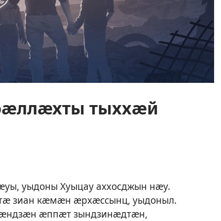
бӕллӕхты тыххӕй
уы, уыдоны Хуыцау аххосджын нӕу.
тӕ зиан кӕмӕн ӕрхӕссынц, уыдоныл.
кӕндзӕн ӕппӕт зындзинӕдтӕн,