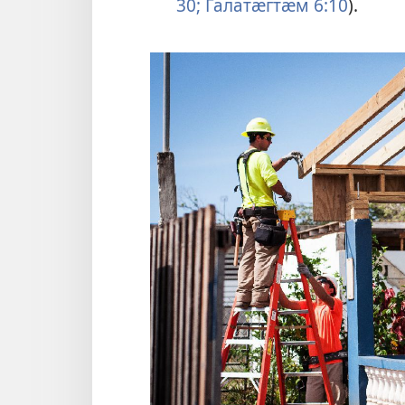
30;
Галатӕгтӕм 6:10
).