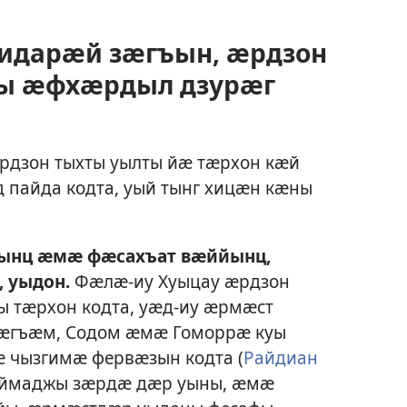
идарӕй зӕгъын, ӕрдзон
ы ӕфхӕрдыл дзурӕг
рдзон тыхты уылты йӕ тӕрхон кӕй
 пайда кодта, уый тынг хицӕн кӕны
ынц ӕмӕ фӕсахъат вӕййынц,
 уыдон.
Фӕлӕ-иу Хуыцау ӕрдзон
 тӕрхон кодта, уӕд-иу ӕрмӕст
ӕгъӕм, Содом ӕмӕ Гоморрӕ куы
ӕ чызгимӕ фервӕзын кодта (
Райдиан
дӕймаджы зӕрдӕ дӕр уыны, ӕмӕ