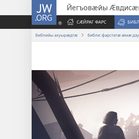
JW.ORG
Йегъовӕйы Ӕвдисӕ
СӔЙРАГ ФАРС
БИБ
Библийы ахуырӕдтӕ
Библи: фарстатӕ ӕмӕ дз