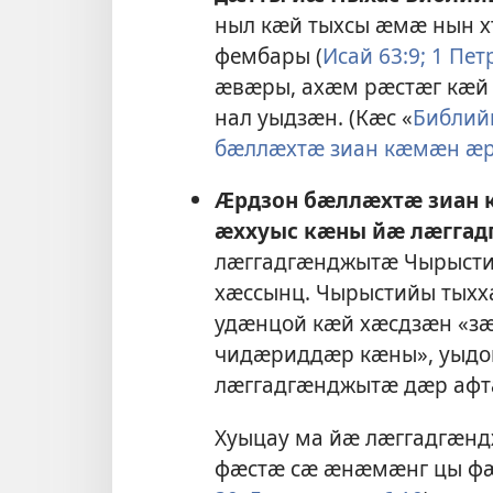
ныл кӕй тыхсы ӕмӕ нын 
фембары (
Исай 63:9;
1 Петр
ӕвӕры, ахӕм рӕстӕг кӕй
нал уыдзӕн. (Кӕс «
Библий
бӕллӕхтӕ зиан кӕмӕн ӕр
Ӕрдзон бӕллӕхтӕ зиан 
ӕххуыс кӕны йӕ лӕггад
лӕггадгӕнджытӕ Чырыст
хӕссынц. Чырыстийы тыхх
удӕнцой кӕй хӕсдзӕн «з
чидӕриддӕр кӕны», уыдо
лӕггадгӕнджытӕ дӕр афт
Хуыцау ма йӕ лӕггадгӕн
фӕстӕ сӕ ӕнӕмӕнг цы фӕ