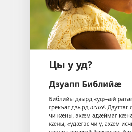
Цы у уд?
Дзуапп Библийӕ
Библийы дзырд «уд»-ӕй ратӕ
грекъаг дзырд
психе́
. Дзутта
чи кӕны, ахӕм адӕймаг кӕнӕ
кӕны, «удӕгас чи у, ахӕм ис
кӕнӕ цӕрӕгой йӕхӕдӕг, йӕ