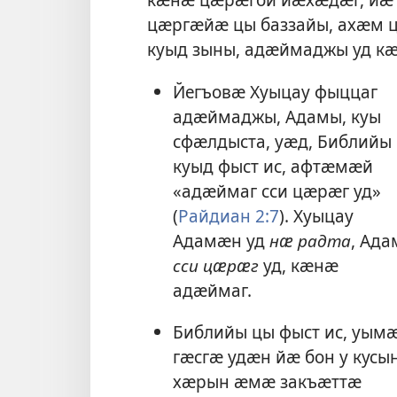
цӕргӕйӕ цы баззайы, ахӕм 
куыд зыны, адӕймаджы уд к
Йегъовӕ Хуыцау фыццаг
адӕймаджы, Адамы, куы
сфӕлдыста, уӕд, Библийы
куыд фыст ис, афтӕмӕй
«адӕймаг сси цӕрӕг уд»
(
Райдиан 2:7
). Хуыцау
Адамӕн уд
нӕ радта
, Ада
сси цӕрӕг
уд, кӕнӕ
адӕймаг.
Библийы цы фыст ис, уым
гӕсгӕ удӕн йӕ бон у кусын
хӕрын ӕмӕ закъӕттӕ