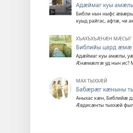
Адӕймаг куы амӕлы
Библи нын ныфс ӕвӕры
куыд райгас, афтӕ, чи 
ХЪАХЪХЪӔНӔН МӔСЫГ
Библийы цард ӕмӕ 
Адӕймаг куы амӕлы, уӕ
Ӕнӕмӕлгӕ уд нын ис? 
МАХ ТЫХХӔЙ
Бабӕрӕг кӕныны ты
Аныхас кӕн, Библийӕ д
Ӕвдисӕнты тыххӕй фыл