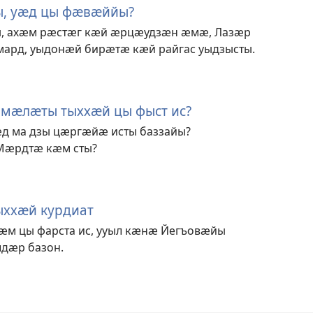
, уӕд цы фӕвӕййы?
, ахӕм рӕстӕг кӕй ӕрцӕудзӕн ӕмӕ, Лазӕр
амард, уыдонӕй бирӕтӕ кӕй райгас уыдзысты.
мӕлӕты тыххӕй цы фыст ис?
д ма дзы цӕргӕйӕ исты баззайы?
Мӕрдтӕ кӕм сты?
ххӕй курдиат
ӕм цы фарста ис, ууыл кӕнӕ Йегъовӕйы
дӕр базон.