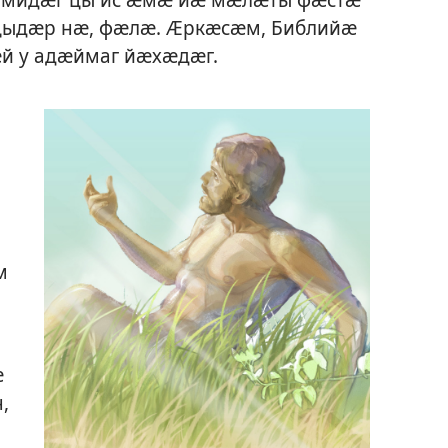
цыдӕр нӕ, фӕлӕ. Ӕркӕсӕм, Библийӕ
ӕй у адӕймаг йӕхӕдӕг.
м
ӕ
,