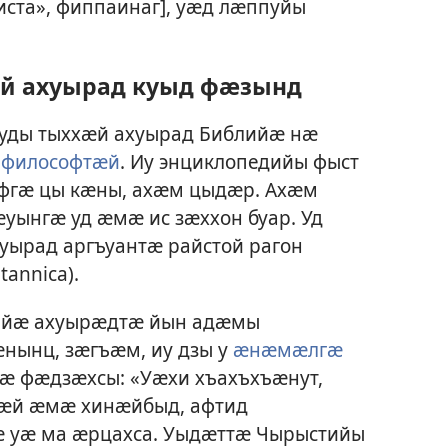
иста», фиппаинаг], уӕд лӕппуйы
й ахуырад куыд фӕзынд
уды тыххӕй ахуырад Библийӕ нӕ
г философтӕй
. Иу энциклопедийы фыст
лӕфгӕ цы кӕны, ахӕм цыдӕр. Ахӕм
уынгӕ уд ӕмӕ ис зӕххон буар. Уд
хуырад аргъуантӕ райстой рагон
tannica).
 йӕ ахуырӕдтӕ йын адӕмы
нынц, зӕгъӕм, иу дзы у
ӕнӕмӕлгӕ
нӕ фӕдзӕхсы: «Уӕхи хъахъхъӕнут,
ӕй ӕмӕ хинӕйбыд, афтид
 уӕ ма ӕрцахса. Уыдӕттӕ Чырыстийы