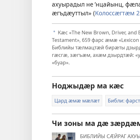
ахуырадыл не ’нцайынц, ф
ӕгъдӕуттыл» (
Колоссӕгтӕм 2
Кӕс «The New Brown, Driver, and B
a
Testament», 659 фарс ӕмӕ «Lexicon i
Библийы тӕлмацтӕй бирӕты дзы
гӕсгӕ, зӕгъӕм, ахӕм дзырдтӕй: «у
«буар».
Ноджыдӕр ма кӕс
Цард ӕмӕ мӕлӕт
Библи: фарс
Чи зоны ма дӕ зӕрд
БИБЛИЙЫ СӔЙРАГ АХУ