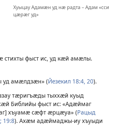
Хуыцау Адамӕн уд нӕ радта – Адам «сси
цӕрӕг уд»
 стихты фыст ис, уд кӕй амӕлы.
ы уд амӕлдзӕн» (
Йезекил 18:4,
20
).
ӕззау тӕригъӕды тыххӕй куыд
хӕй Библийы фыст ис: «Адӕймаг
аг] хъуамӕ сӕфт ӕрцӕуа» (
Рацыд
;
19:8
). Ахӕм адӕймаджы-иу хъуыди