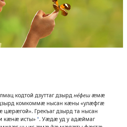
лмац кодтой дзуттаг дзырд
не́феш
ӕмӕ
г дзырд комкоммӕ нысан кӕны «улӕфгӕ
 цӕрӕгой». Грекъаг дзырд та нысан
чи кӕнӕ исты»
. Уӕдӕ уд у адӕймаг
a
 мидӕг цы ис ӕмӕ йӕ мӕлӕты фӕстӕ