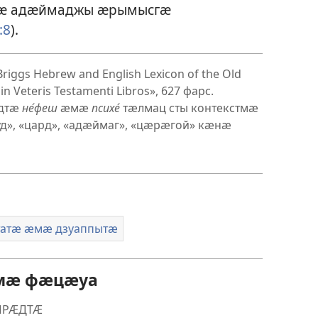
ӕлӕ адӕймаджы ӕрымысгӕ
:8
).
riggs Hebrew and English Lexicon of the Old
n Veteris Testamenti Libros», 627 фарс.
рдтӕ
не́феш
ӕмӕ
психе́
тӕлмац сты контекстмӕ
д», «цард», «адӕймаг», «цӕрӕгой» кӕнӕ
татӕ ӕмӕ дзуаппытӕ
ӕмӕ фӕцӕуа
ЫРӔДТӔ