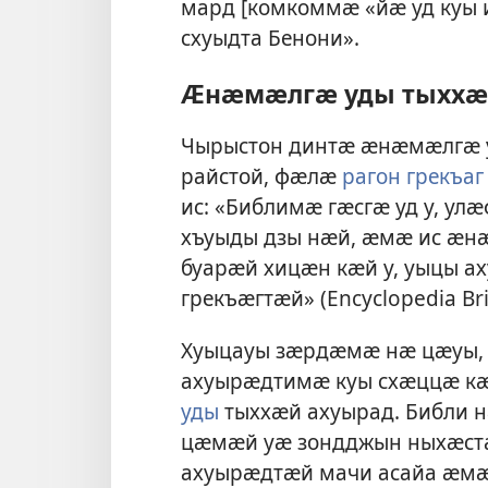
мард [комкоммӕ «йӕ уд куы 
схуыдта Бенони».
Ӕнӕмӕлгӕ уды тыххӕ
Чырыстон динтӕ ӕнӕмӕлгӕ 
райстой, фӕлӕ
рагон грекъа
ис: «Библимӕ гӕсгӕ уд у, у
хъуыды дзы нӕй, ӕмӕ ис ӕнӕ
буарӕй хицӕн кӕй у, уыцы а
грекъӕгтӕй» (Encyclopedia Bri
Хуыцауы зӕрдӕмӕ нӕ цӕуы,
ахуырӕдтимӕ куы схӕццӕ кӕ
уды
тыххӕй ахуырад. Библи 
цӕмӕй уӕ зондджын ныхӕст
ахуырӕдтӕй мачи асайа ӕмӕ