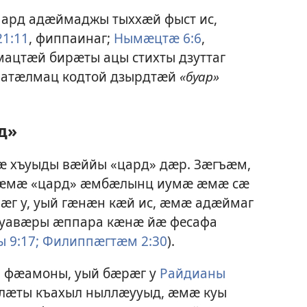
мард адӕймаджы тыххӕй фыст ис,
21:11
, фиппаинаг;
Нымӕцтӕ 6:6
,
мацтӕй бирӕты ацы стихты дзуттаг
ратӕлмац кодтой дзырдтӕй
«буар»
д»
ӕ хъуыды вӕййы «цард» дӕр. Зӕгъӕм,
 ӕмӕ «цард» ӕмбӕлынц иумӕ ӕмӕ сӕ
рӕг у, уый гӕнӕн кӕй ис, ӕмӕ адӕймаг
г уавӕры ӕппара кӕнӕ йӕ фесафа
 9:17;
Филиппӕгтӕм 2:30
).
й фӕамоны, уый бӕрӕг у
Райдианы
лӕты къахыл ныллӕууыд, ӕмӕ куы