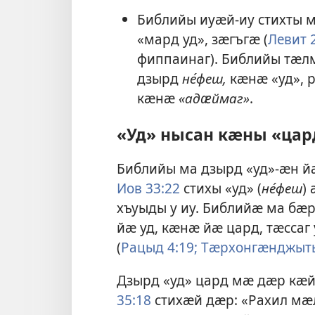
Библийы иуӕй-иу стихты 
«мард уд», зӕгъгӕ (
Левит 
фиппаинаг). Библийы тӕл
дзырд
не́феш,
кӕнӕ «уд», 
кӕнӕ
«адӕймаг»
.
«Уд» нысан кӕны «цар
Библийы ма дзырд «уд»-ӕн й
Иов 33:22
стихы «уд» (
не́феш
)
хъуыды у иу. Библийӕ ма бӕ
йӕ уд, кӕнӕ йӕ цард, тӕсса
(
Рацыд 4:19;
Тӕрхонгӕнджыты
Дзырд «уд» цард мӕ дӕр кӕ
35:18
стихӕй дӕр: «Рахил мӕ