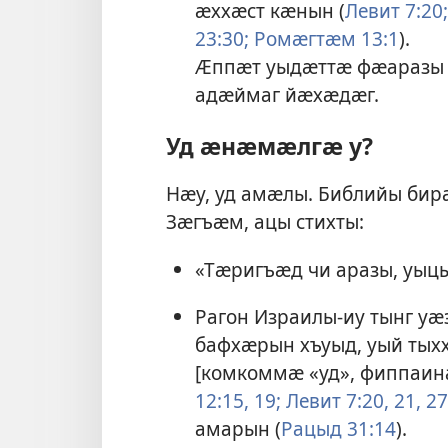
ӕххӕст кӕнын (
Левит 7:20;
23:30;
Ромӕгтӕм 13:1
).
Ӕппӕт уыдӕттӕ фӕаразы
адӕймаг йӕхӕдӕг.
Уд ӕнӕмӕлгӕ у?
Нӕу, уд амӕлы. Библийы бирӕ
Зӕгъӕм, ацы стихты:
«Тӕригъӕд чи аразы, уыц
Рагон Израилы-иу тынг у
бафхӕрын хъуыд, уый тых
[комкоммӕ «уд», фиппаин
12:15,
19;
Левит 7:20, 21,
27
амарын (
Рацыд 31:14
).