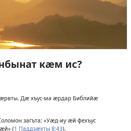
бынат кӕм ис?
ӕрвты. Дӕ хъус-ма ӕрдар Библийӕ
оломон загъта: «Уӕд-иу ӕй фехъус
ӕй» (
1 Паддзӕхты 8:43
).