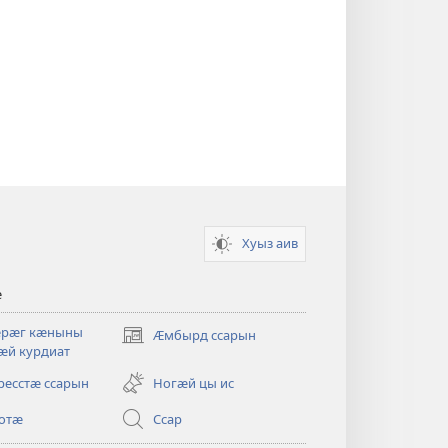
Хуыз аив
ӕ
ӕрӕг кӕныны
Ӕмбырд ссарын
(opens
ӕй курдиат
new
window)
ресстӕ ссарын
Ногӕй цы ис
отӕ
Ссар