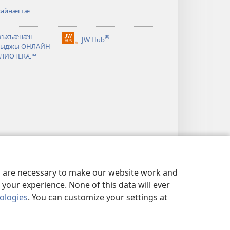
айнӕгтӕ
хъхъӕнӕн
®
JW Hub
(opens
ыджы ОНЛАЙН-
new
ЛИОТЕКӔ™
window)
es are necessary to make our website work and
your experience. None of this data will ever
nologies
. You can customize your settings at
ОНФИДЕНЦИАЛЬНОСТИ
|
PRIVACY SETTINGS