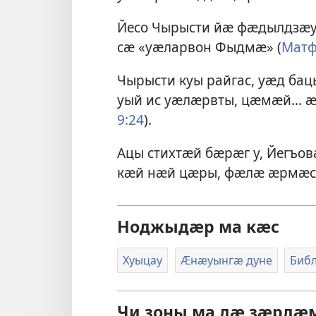
Йесо Чырысти йӕ фӕдылдзӕ
сӕ «уӕларвон Фыдмӕ» (
Матф
Чырысти куы райгас, уӕд б
уый ис уӕлӕрвты, цӕмӕй... ӕ
9:24
).
Ацы стихтӕй бӕрӕг у, Йегъо
кӕй нӕй цӕры, фӕлӕ ӕрмӕс
Ноджыдӕр ма кӕс
Хуыцау
Ӕнӕуынгӕ дуне
Биб
Чи зоны ма дӕ зӕрд