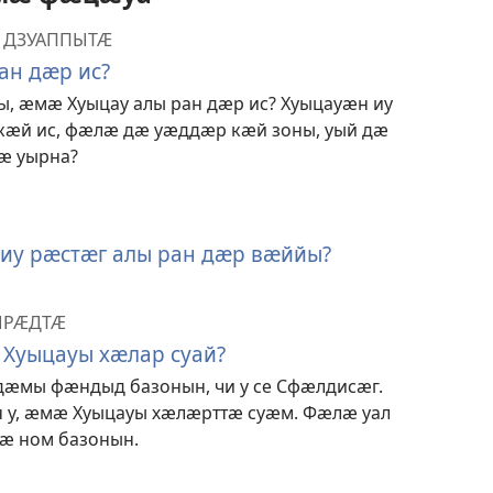
Ӕ ДЗУАППЫТӔ
ан дӕр ис?
, ӕмӕ Хуыцау алы ран дӕр ис? Хуыцауӕн иу
ӕй ис, фӕлӕ дӕ уӕддӕр кӕй зоны, уый дӕ
ӕ уырна?
иу рӕстӕг алы ран дӕр вӕййы?
ЫРӔДТӔ
 Хуыцауы хӕлар суай?
ӕмы фӕндыд базонын, чи у се Сфӕлдисӕг.
 у, ӕмӕ Хуыцауы хӕлӕрттӕ суӕм. Фӕлӕ уал
ӕ ном базонын.