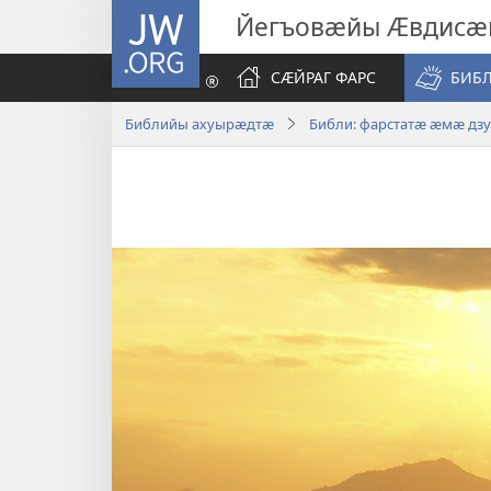
JW.ORG
Йегъовӕйы Ӕвдисӕ
СӔЙРАГ ФАРС
БИБ
Библийы ахуырӕдтӕ
Библи: фарстатӕ ӕмӕ дз