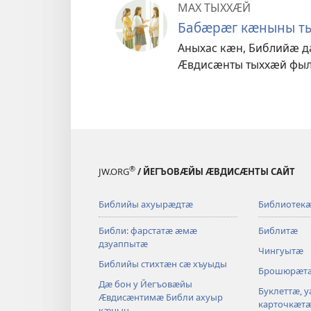
МАХ ТЫХХӔЙ
Бабӕрӕг кӕныны ты
Аныхас кӕн, Библийӕ д
Ӕвдисӕнты тыххӕй фыл
®
JW.ORG
/ ЙЕГЪОВӔЙЫ ӔВДИСӔНТЫ САЙТ
Библийы ахуырӕдтӕ
Библиотек
Библи: фарстатӕ ӕмӕ
Библитӕ
дзуаппытӕ
Чингуытӕ
Библийы стихтӕн сӕ хъуыды
Брошюрӕт
Дӕ бон у Йегъовӕйы
Буклеттӕ, 
Ӕвдисӕнтимӕ Библи ахуыр
карточкӕт
кӕнын