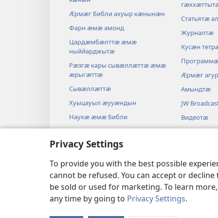
гӕххӕттыт
Ӕрмӕг Библи ахуыр кӕнынӕн
Статьятӕ а
Фарн ӕмӕ амонд
Журналтӕ
Цардӕмбӕлттӕ ӕмӕ
Кусӕн тетр
ныййарджытӕ
Программ
Рӕзгӕ кары сывӕллӕттӕ ӕмӕ
ӕрыгӕттӕ
Ӕрмӕг агу
Сывӕллӕттӕ
Амындтӕ
Хуыцауыл ӕууӕндын
JW Broadcas
Наукӕ ӕмӕ Библи
Видеотӕ
Истори ӕмӕ Библи
Музыкӕ
Privacy Settings
Драмӕтӕ
Аудиодрам
To provide you with the best possible experi
cannot be refused. You can accept or decline 
be sold or used for marketing. To learn more
any time by going to
Privacy Settings
.
Copyright
© 2026 Watch Tower Bible and Tract S