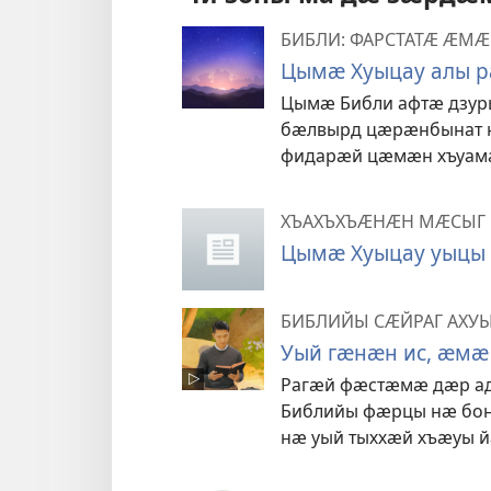
БИБЛИ: ФАРСТАТӔ ӔМ
Цымӕ Хуыцау алы р
Цымӕ Библи афтӕ дзуры
бӕлвырд цӕрӕнбынат к
фидарӕй цӕмӕн хъуам
ХЪАХЪХЪӔНӔН МӔСЫГ
Цымӕ Хуыцау уыцы 
БИБЛИЙЫ СӔЙРАГ АХУ
Уый гӕнӕн ис, ӕмӕ
Рагӕй фӕстӕмӕ дӕр ад
Библийы фӕрцы нӕ бон
нӕ уый тыххӕй хъӕуы й