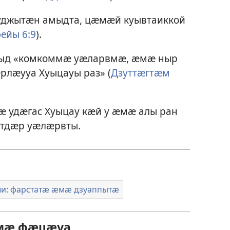
уджытӕн амыдта, цӕмӕй куывтаиккой
ейы 6:9
).
ацыд «комкоммӕ уӕларвмӕ, ӕмӕ ныр
рлӕууа Хуыцауы раз» (
Дзуттӕгтӕм
вӕ удӕгас Хуыцау кӕй у ӕмӕ алы ран
тдӕр уӕлӕрвты.
ли: фарстатӕ ӕмӕ дзуаппытӕ
ӕмӕ фӕцӕуа