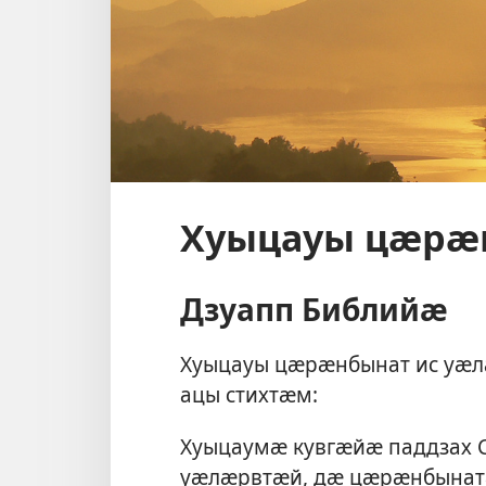
Хуыцауы цӕрӕн
Дзуапп Библийӕ
Хуыцауы цӕрӕнбынат ис уӕл
ацы стихтӕм:
Хуыцаумӕ кувгӕйӕ паддзах С
уӕлӕрвтӕй, дӕ цӕрӕнбынат