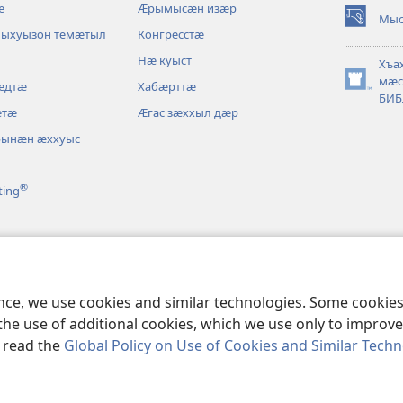
ӕ
Ӕрымысӕн изӕр
Мыс
(opens
лыхуызон темӕтыл
Конгресстӕ
new
Нӕ куыст
window)
Хъа
мӕс
ӕдтӕ
Хабӕрттӕ
(opens
БИБ
new
ӕтӕ
Ӕгас зӕххыл дӕр
window)
рынӕн ӕххуыс
®
ting
ӕтӕ
ence, we use cookies and similar technologies. Some cooki
the use of additional cookies, which we use only to improve 
, read the
Global Policy on Use of Cookies and Similar Tech
ociety of Pennsylvania.
УСЛОВИЯ ИСПОЛЬЗОВАНИЯ
|
ПОЛИТИКА К