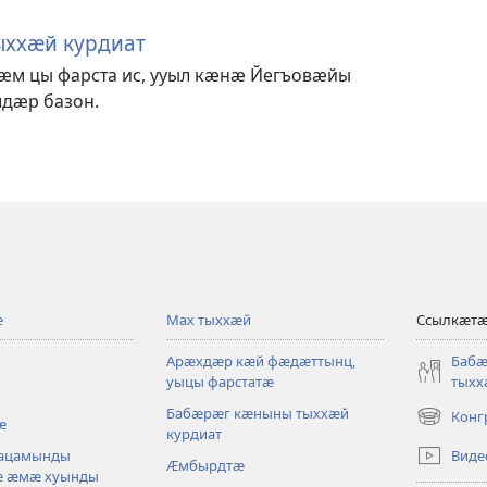
ххӕй курдиат
ӕм цы фарста ис, ууыл кӕнӕ Йегъовӕйы
дӕр базон.
ӕ
Мах тыххӕй
Ссылкӕт
Арӕхдӕр кӕй фӕдӕттынц,
Баб
уыцы фарстатӕ
тыхх
Бабӕрӕг кӕныны тыххӕй
Конг
ӕ
(opens
курдиат
new
Виде
уацамынды
Ӕмбырдтӕ
window)
ӕ ӕмӕ хуынды