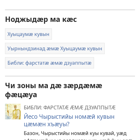
Ноджыдӕр ма кӕс
Хуыцаумӕ кувын
Уырнындзинад ӕмӕ Хуыцаумӕ кувын
Библи: фарстатӕ ӕмӕ дзуаппытӕ
Чи зоны ма дӕ зӕрдӕмӕ
фӕцӕуа
БИБЛИ: ФАРСТАТӔ ӔМӔ ДЗУАППЫТӔ
Йесо Чырыстийы номӕй кувын
цӕмӕн хъӕуы?
Базон, Чырыстийы номӕй куы кувай, уӕд