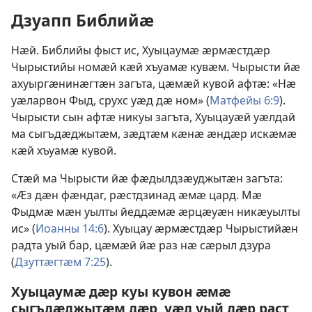
Дзуапп Библийӕ
Нӕй. Библийы фыст ис, Хуыцаумӕ ӕрмӕстдӕр
Чырыстийы номӕй кӕй хъуамӕ кувӕм. Чырысти йӕ
ахуыргӕнинӕгтӕн загъта, цӕмӕй кувой афтӕ: «Нӕ
уӕларвон Фыд, срухс уӕд дӕ ном» (
Матфейы 6:9
).
Чырысти сын афтӕ никуы загъта, Хуыцауӕй уӕлдай
ма сыгъдӕджытӕм, зӕдтӕм кӕнӕ ӕндӕр искӕмӕ
кӕй хъуамӕ кувой.
Стӕй ма Чырысти йӕ фӕдылдзӕуджытӕн загъта:
«Ӕз дӕн фӕндаг, рӕстдзинад ӕмӕ цард. Мӕ
Фыдмӕ мӕн уылты йеддӕмӕ ӕрцӕуӕн никӕуылты
ис» (
Иоанны 14:6
). Хуыцау ӕрмӕстдӕр Чырыстийӕн
радта уый бар, цӕмӕй йӕ раз нӕ сӕрыл дзура
(
Дзуттӕгтӕм 7:25
).
Хуыцаумӕ дӕр куы кувон ӕмӕ
сыгъдӕджытӕм дӕр, уӕд уый дӕр раст