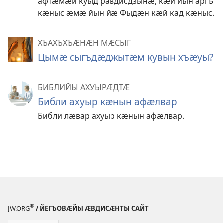
афтӕмӕй куыд равдисдзынӕ, кӕй йын аргъ
кӕныс ӕмӕ йын йӕ Фыдӕн кӕй кад кӕныс.
ХЪАХЪХЪӔНӔН МӔСЫГ
Цымӕ сыгъдӕджытӕм кувын хъӕуы?
БИБЛИЙЫ АХУЫРӔДТӔ
Библи ахуыр кӕнын афӕлвар
Библи лӕвар ахуыр кӕнын афӕлвар.
®
JW.ORG
/ ЙЕГЪОВӔЙЫ ӔВДИСӔНТЫ САЙТ