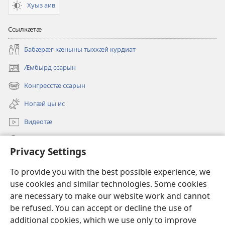
Хуыз аив
Ссылкӕтӕ
Бабӕрӕг кӕныны тыххӕй курдиат
Ӕмбырд ссарын
(opens
new
Конгресстӕ ссарын
(opens
window)
new
Ногӕй цы ис
window)
Видеотӕ
Ссар
Privacy Settings
Мысайнӕгтӕ
(opens
To provide you with the best possible experience, we
new
use cookies and similar technologies. Some cookies
window)
Хъахъхъӕнӕн мӕсыджы ОНЛАЙН-БИБЛИОТЕКӔ™
are necessary to make our website work and cannot
(opens
be refused. You can accept or decline the use of
new
®
JW Hub
window)
additional cookies, which we use only to improve
(opens