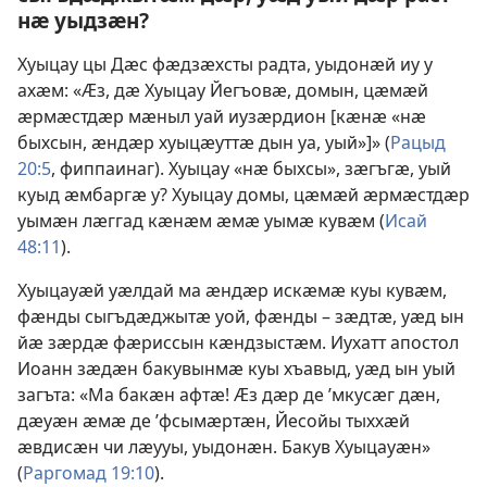
нӕ уыдзӕн?
Хуыцау цы Дӕс фӕдзӕхсты радта, уыдонӕй иу у
ахӕм: «Ӕз, дӕ Хуыцау Йегъовӕ, домын, цӕмӕй
ӕрмӕстдӕр мӕныл уай иузӕрдион [кӕнӕ «нӕ
быхсын, ӕндӕр хуыцӕуттӕ дын уа, уый»]» (
Рацыд
20:5
, фиппаинаг). Хуыцау «нӕ быхсы», зӕгъгӕ, уый
куыд ӕмбаргӕ у? Хуыцау домы, цӕмӕй ӕрмӕстдӕр
уымӕн лӕггад кӕнӕм ӕмӕ уымӕ кувӕм (
Исай
48:11
).
Хуыцауӕй уӕлдай ма ӕндӕр искӕмӕ куы кувӕм,
фӕнды сыгъдӕджытӕ уой, фӕнды – зӕдтӕ, уӕд ын
йӕ зӕрдӕ фӕриссын кӕндзыстӕм. Иухатт апостол
Иоанн зӕдӕн бакувынмӕ куы хъавыд, уӕд ын уый
загъта: «Ма бакӕн афтӕ! Ӕз дӕр де ’мкусӕг дӕн,
дӕуӕн ӕмӕ де ’фсымӕртӕн, Йесойы тыххӕй
ӕвдисӕн чи лӕууы, уыдонӕн. Бакув Хуыцауӕн»
(
Раргомад 19:10
).