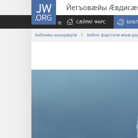
JW.ORG
Йегъовӕйы Ӕвдисӕ
СӔЙРАГ ФАРС
БИБ
Библийы ахуырӕдтӕ
Библи: фарстатӕ ӕмӕ дз