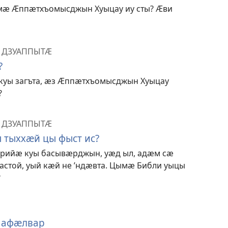
ӕ Ӕппӕтхъомысджын Хуыцау иу сты? Ӕви
Ӕ ДЗУАППЫТӔ
?
куы загъта, ӕз Ӕппӕтхъомысджын Хуыцау
?
Ӕ ДЗУАППЫТӔ
тыххӕй цы фыст ис?
арийӕ куы басывӕрджын, уӕд ыл, адӕм сӕ
астой, уый кӕй не ’ндӕвта. Цымӕ Библи уыцы
?
 афӕлвар