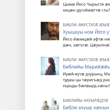
Цымӕ Йесо Чырысти ӕм
хицӕн удгоймӕгтӕ сты?
БИБЛИ: ФАРСТАТӔ ӔМ
Хуыцауы ном Йесо у
Йесо йӕхицӕй афтӕ ни
дӕн, зӕгъгӕ. Цӕуылнӕ
БИБЛИ: ФАРСТАТӔ ӔМ
Библийы Марийӕйы 
Иуӕй-иутӕ дзурынц, М
туджы цы тӕригъӕд рах
хъуыды бӕлвырд кӕны
БИБЛИЙЫ АХУЫРӔДТӔ
Библи ахуыр кӕнын