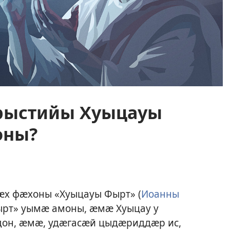
рыстийы Хуыцауы
оны?
ӕх фӕхоны «Хуыцауы Фырт» (
Иоанны
Фырт» уымӕ амоны, ӕмӕ Хуыцау у
дон, ӕмӕ, удӕгасӕй цыдӕриддӕр ис,