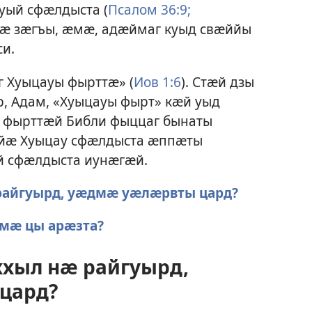
уый сфӕлдыста (
Псалом 36:9;
 нӕ зӕгъы, ӕмӕ, адӕймаг куыд свӕййы
си.
 Хуыцауы фырттӕ» (
Иов 1:6
). Стӕй дзы
р, Адам, «Хуыцауы фырт» кӕй уыд
ы фырттӕй Библи фыццаг бынаты
йӕ Хуыцау сфӕлдыста ӕппӕты
й сфӕлдыста иунӕгӕй.
райгуырд, уӕдмӕ уӕлӕрвты цард?
мӕ цы арӕзта?
хыл нӕ райгуырд,
цард?