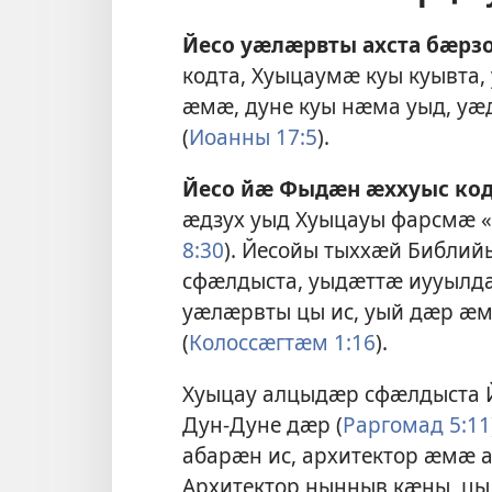
Йесо уӕлӕрвты ахста бӕрзо
кодта, Хуыцаумӕ куы куывта,
ӕмӕ, дуне куы нӕма уыд, уӕд
(
Иоанны 17:5
).
Йесо йӕ Фыдӕн ӕххуыс ко
ӕдзух уыд Хуыцауы фарсмӕ «
8:30
). Йесойы тыххӕй Библи
сфӕлдыста, уыдӕттӕ иууылд
уӕлӕрвты цы ис, уый дӕр ӕм
(
Колоссӕгтӕм 1:16
).
Хуыцау алцыдӕр сфӕлдыста 
Дун-Дуне дӕр (
Раргомад 5:11
абарӕн ис, архитектор ӕмӕ 
Архитектор нынныв кӕны, цы