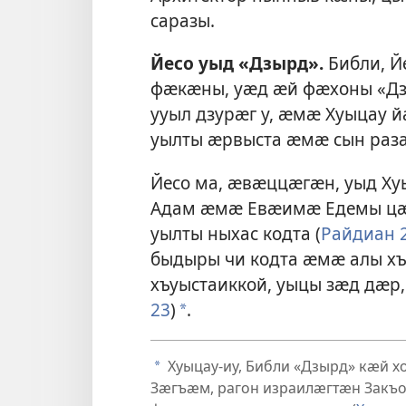
саразы.
Йесо уыд «Дзырд».
Библи, Й
фӕкӕны, уӕд ӕй фӕхоны «Дз
ууыл дзурӕг у, ӕмӕ Хуыцау
уылты ӕрвыста ӕмӕ сын раз
Йесо ма, ӕвӕццӕгӕн, уыд Х
Адам ӕмӕ Евӕимӕ Едемы цӕ
уылты ныхас кодта (
Райдиан 2
быдыры чи кодта ӕмӕ алы 
хъуыстаиккой, уыцы зӕд дӕр,
23
)
.
a
Хуыцау-иу, Библи «Дзырд» кӕй х
a
Зӕгъӕм, рагон израилӕгтӕн Закъо