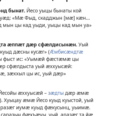
нд бынат.
Йесо уыцы бынаты кой
 уӕд: «Мӕ Фыд, скадджын [мӕ] кӕн...
 мын цы кад уыди, уыцы кад мын уа»
дта ӕппӕт дӕр сфӕлдисынӕн.
Уый
куыд дӕсны кусӕг» (
Ӕмбисӕндтӕ
йы фыст ис: «Уымӕй фӕстӕмӕ цы
ӕр сфӕлдыста уый ӕххуысӕй:
ӕ, зӕххыл цы ис, уый дӕр»
Йесойы ӕххуысӕй –
зӕдты
дӕр ӕмӕ
). Хуыцау ӕмӕ Йесо куыд куыстой, уый
аразӕг иумӕ куыд фӕкусынц, уыимӕ.
 саразын фӕхъӕуы, уый, аразӕг та йӕ