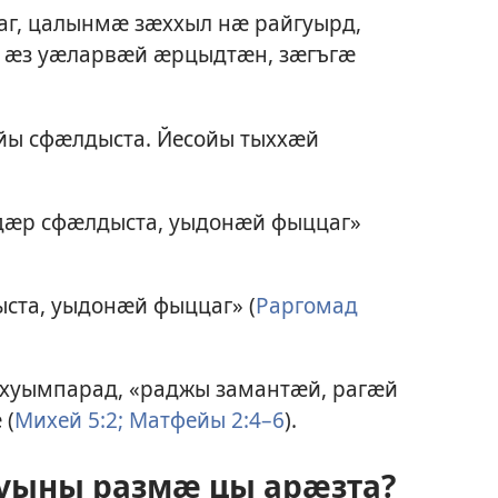
маг, цалынмӕ зӕххыл нӕ райгуырд,
, ӕз уӕларвӕй ӕрцыдтӕн, зӕгъгӕ
йы сфӕлдыста. Йесойы тыххӕй
ддӕр сфӕлдыста, уыдонӕй фыццаг»
ста, уыдонӕй фыццаг» (
Раргомад
ехуымпарад, «раджы замантӕй, рагӕй
 (
Михей 5:2;
Матфейы 2:4–6
).
уыны размӕ цы арӕзта?