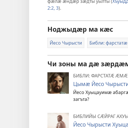
фӕлӕ ӕндӕр зӕдты уылты (
Хъуыдд
2:2, 3
).
Ноджыдӕр ма кӕс
Йесо Чырысти
Библи: фарстат
Чи зоны ма дӕ зӕрд
БИБЛИ: ФАРСТАТӔ ӔМ
Цымӕ Йесо Чырыст
Йесо Хуыцауимӕ абарг
загъта?
БИБЛИЙЫ СӔЙРАГ АХУ
Йесо Чырысти Хуыца