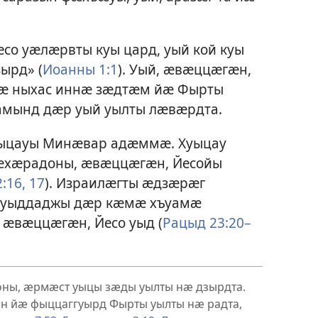
есо уӕлӕрвты куы цард, уый кой куы
ырд» (
Иоанны 1:1
). Уый, ӕвӕццӕгӕн,
 йӕ ныхас иннӕ зӕдтӕм йӕ Фырты
амынд дӕр уый уылты лӕвӕрдта.
уыцауы Минӕвар адӕммӕ. Хуыцау
хӕрадоны, ӕвӕццӕгӕн, Йесойы
:16, 17
). Израилӕгты ӕдзӕрӕг
хъуыддаджы дӕр кӕмӕ хъуамӕ
 ӕвӕццӕгӕн, Йесо уыд (
Рацыд 23:20–
оны, ӕрмӕст уыцы зӕды уылты нӕ дзырдта.
н йӕ фыццаггуырд Фырты уылты нӕ радта,