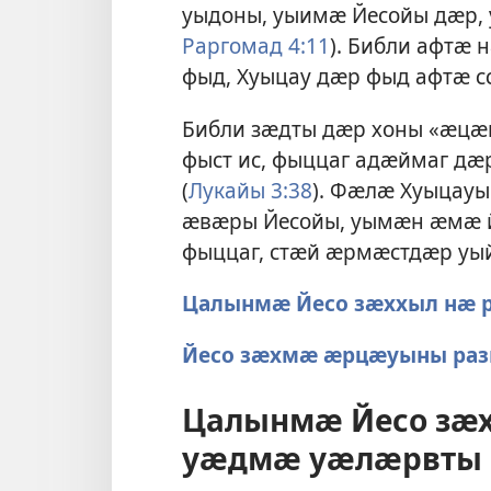
уыдоны, уыимӕ Йесойы дӕр, 
Раргомад 4:11
). Библи афтӕ
фыд, Хуыцау дӕр фыд афтӕ с
Библи зӕдты дӕр хоны «ӕцӕг
фыст ис, фыццаг адӕймаг дӕ
(
Лукайы 3:38
). Фӕлӕ Хуыцау
ӕвӕры Йесойы, уымӕн ӕмӕ 
фыццаг, стӕй ӕрмӕстдӕр уы
Цалынмӕ Йесо зӕххыл нӕ 
Йесо зӕхмӕ ӕрцӕуыны раз
Цалынмӕ Йесо зӕх
уӕдмӕ уӕлӕрвты 