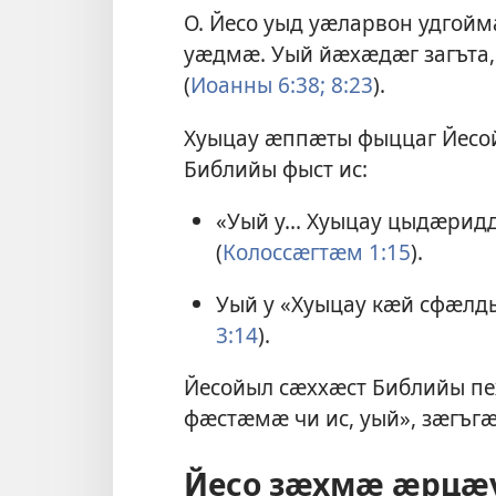
О. Йесо уыд уӕларвон удгой
уӕдмӕ. Уый йӕхӕдӕг загъта
(
Иоанны 6:38;
8:23
).
Хуыцау ӕппӕты фыццаг Йесо
Библийы фыст ис:
«Уый у... Хуыцау цыдӕри
(
Колоссӕгтӕм 1:15
).
Уый у «Хуыцау кӕй сфӕлды
3:14
).
Йесойыл сӕххӕст Библийы п
фӕстӕмӕ чи ис, уый», зӕгъгӕ
Йесо зӕхмӕ ӕрцӕ