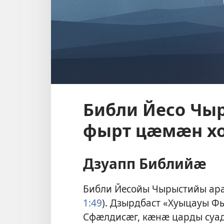
Библи Йесо Чы
фырт цӕмӕн х
Дзуапп Библийӕ
Библи Йесойы Чырыстийы ар
1:49
). Дзырдбаст «Хуыцауы 
Сфӕлдисӕг, кӕнӕ царды суа