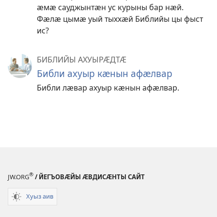
ӕмӕ сауджынтӕн ус курыны бар нӕй.
Фӕлӕ цымӕ уый тыххӕй Библийы цы фыст
ис?
БИБЛИЙЫ АХУЫРӔДТӔ
Библи ахуыр кӕнын афӕлвар
Библи лӕвар ахуыр кӕнын афӕлвар.
®
JW.ORG
/ ЙЕГЪОВӔЙЫ ӔВДИСӔНТЫ САЙТ
Хуыз аив