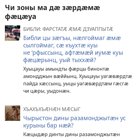
Чи зоны ма дӕ зӕрдӕмӕ
фӕцӕуа
БИБЛИ: ФАРСТАТӔ ӔМӔ ДЗУАППЫТӔ
Библи цы зӕгъы, нӕлгоймаг ӕмӕ
сылгоймаг, сӕ къухтӕ куы
не ’рфыссынц, афтӕмӕй иумӕ куы
фӕцӕрынц, уый тыххӕй?
Хуыцауы амындты фӕрцы бинонтӕ
амондджын вӕййынц. Хуыцауы уагӕвӕрдтӕ
пайда хӕссынц, уыцы уагӕвӕрдтӕм гӕсгӕ
чи цӕры, уыдонӕн.
ХЪАХЪХЪӔНӔН МӔСЫГ
Чырыстон дины разамонджытӕн ус
курыны бар нӕй?
Кӕцыдӕр динты дины разамонджытӕн