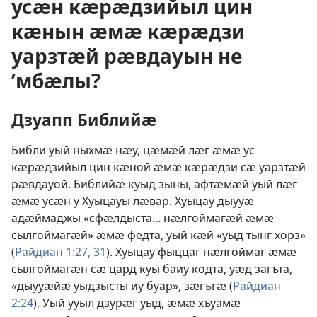
усӕн кӕрӕдзийыл цин
кӕнын ӕмӕ кӕрӕдзи
уарзтӕй рӕвдауын не
’мбӕлы?
Дзуапп Библийӕ
Библи уый ныхмӕ нӕу, цӕмӕй лӕг ӕмӕ ус
кӕрӕдзийыл цин кӕной ӕмӕ кӕрӕдзи сӕ уарзтӕй
рӕвдауой. Библийӕ куыд зыны, афтӕмӕй уый лӕг
ӕмӕ усӕн у Хуыцауы лӕвар. Хуыцау дыууӕ
адӕймаджы «сфӕлдыста... нӕлгоймагӕй ӕмӕ
сылгоймагӕй» ӕмӕ федта, уый кӕй «уыд тынг хорз»
(
Райдиан 1:27,
31
). Хуыцау фыццаг нӕлгоймаг ӕмӕ
сылгоймагӕн сӕ цард куы баиу кодта, уӕд загъта,
«дыууӕйӕ уыдзысты иу буар», зӕгъгӕ (
Райдиан
2:24
). Уый ууыл дзурӕг уыд, ӕмӕ хъуамӕ