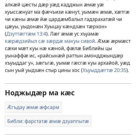
алкӕй цӕсты дӕр уӕд кадджын ӕмӕ уӕ
хуыссӕнуат ма фӕчъизи кӕнут, уымӕн ӕмӕ, хӕтгӕ
чи кӕны ӕмӕ йӕ цардӕмбалыл гадзрахатӕй чи
цӕуы, уыдонӕн Хуыцау кӕндзӕн тӕрхон»
(
Дзуттӕгтӕм 13:4
). Лӕг ӕмӕ ус хъуамӕ
кӕрӕдзийыл сӕ зӕрдӕ макуы сивой
. Ӕмӕ ӕрмӕст
сӕхи мӕт куы нӕ кӕной, фӕлӕ Библийы цы
уынаффӕ ис, «райсынӕй раттын амондджындӕр
хъуыддаг у», зӕгъгӕ, уымӕ гӕсгӕ куы архайой, уӕд
сын уый уыдзӕн стыр цины хос (
Хъуыддӕгтӕ 20:35
).
Ноджыдӕр ма кӕс
Ӕгъдау ӕмӕ ӕфсарм
Библи: фарстатӕ ӕмӕ дзуаппытӕ