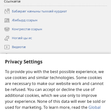
Ссылкӕтӕ
Бабӕрӕг кӕныны тыххӕй курдиат
Ӕмбырд ссарын
(opens
new
Конгресстӕ ссарын
(opens
window)
new
Ногӕй цы ис
window)
Видеотӕ
Ссар
Privacy Settings
Мысайнӕгтӕ
(opens
To provide you with the best possible experience, we
new
use cookies and similar technologies. Some cookies
window)
Хъахъхъӕнӕн мӕсыджы ОНЛАЙН-БИБЛИОТЕКӔ™
are necessary to make our website work and cannot
(opens
be refused. You can accept or decline the use of
new
®
JW Hub
window)
additional cookies, which we use only to improve
(opens
new
your experience. None of this data will ever be sold or
window)
used for marketing. To learn more, read the
Global