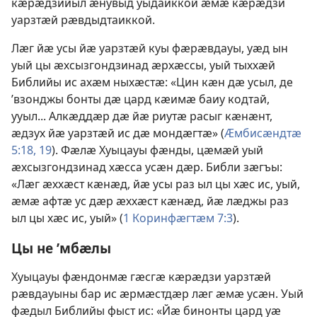
кӕрӕдзийыл ӕнувыд уыдаиккой ӕмӕ кӕрӕдзи
уарзтӕй рӕвдыдтаиккой.
Лӕг йӕ усы йӕ уарзтӕй куы фӕрӕвдауы, уӕд ын
уый цы ӕхсызгондзинад ӕрхӕссы, уый тыххӕй
Библийы ис ахӕм ныхӕстӕ: «Цин кӕн дӕ усыл, де
’взонджы бонты дӕ цард кӕимӕ баиу кодтай,
ууыл... Алкӕддӕр дӕ йӕ риутӕ расыг кӕнӕнт,
ӕдзух йӕ уарзтӕй ис дӕ мондӕгтӕ» (
Ӕмбисӕндтӕ
5:18, 19
). Фӕлӕ Хуыцауы фӕнды, цӕмӕй уый
ӕхсызгондзинад хӕсса усӕн дӕр. Библи зӕгъы:
«Лӕг ӕххӕст кӕнӕд, йӕ усы раз ыл цы хӕс ис, уый,
ӕмӕ афтӕ ус дӕр ӕххӕст кӕнӕд, йӕ лӕджы раз
ыл цы хӕс ис, уый» (
1 Коринфӕгтӕм 7:3
).
Цы не ’мбӕлы
Хуыцауы фӕндонмӕ гӕсгӕ кӕрӕдзи уарзтӕй
рӕвдауыны бар ис ӕрмӕстдӕр лӕг ӕмӕ усӕн. Уый
фӕдыл Библийы фыст ис: «Йӕ бинонты цард уӕ