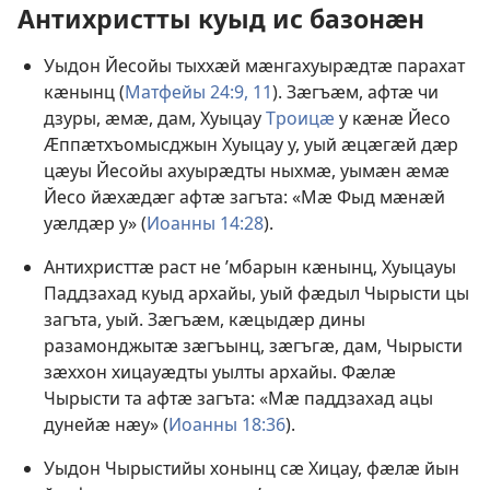
Антихристты куыд ис базонӕн
Уыдон Йесойы тыххӕй мӕнгахуырӕдтӕ парахат
кӕнынц (
Матфейы 24:9,
11
). Зӕгъӕм, афтӕ чи
дзуры, ӕмӕ, дам, Хуыцау
Троицӕ
у кӕнӕ Йесо
Ӕппӕтхъомысджын Хуыцау у, уый ӕцӕгӕй дӕр
цӕуы Йесойы ахуырӕдты ныхмӕ, уымӕн ӕмӕ
Йесо йӕхӕдӕг афтӕ загъта: «Мӕ Фыд мӕнӕй
уӕлдӕр у» (
Иоанны 14:28
).
Антихристтӕ раст не ’мбарын кӕнынц, Хуыцауы
Паддзахад куыд архайы, уый фӕдыл Чырысти цы
загъта, уый. Зӕгъӕм, кӕцыдӕр дины
разамонджытӕ зӕгъынц, зӕгъгӕ, дам, Чырысти
зӕххон хицауӕдты уылты архайы. Фӕлӕ
Чырысти та афтӕ загъта: «Мӕ паддзахад ацы
дунейӕ нӕу» (
Иоанны 18:36
).
Уыдон Чырыстийы хонынц сӕ Хицау, фӕлӕ йын