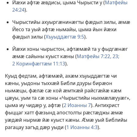
Йӕхи афтӕ ӕвдисы, цыма Чырысти у (
Матфейы
24:24
).
Чырыстийы ахуыргӕнинӕгты фӕдыл зилы, ӕмӕ
Йесо та уый афтӕ нымайы, цыма йын йӕхи
фӕдыл зилы (
Хъуыддӕгтӕ 9:5
).
Йӕхи хоны чырыстон, афтӕмӕй та у фыдгӕнӕг
ӕмӕ сайыны куыст кӕны (
Матфейы 7:22, 23;
2 Коринфӕгтӕм 11:13
).
Куыд федтам, афтӕмӕй, ахӕм хъуыддӕгтӕ чи
кӕны, уыдоны тыххӕй Библи дзуры бирӕон
нымӕцы, фӕлӕ сӕ кой ӕмткӕй райсгӕйӕ кӕм
цӕуы, уым та сӕ хоны «Чырыстийы ныхмӕлӕууӕг»,
цыма иу чидӕр у, афтӕ (
2 Иоанны 7
). Антихрист
фыццаг хатт фӕзынд апостолты рӕстӕджы ӕмӕ
уӕдӕй нырмӕ йӕ куыст кӕны. Ӕмӕ уый Библийы
рагацау загъд дӕр уыди (
1 Иоанны 4:3
).