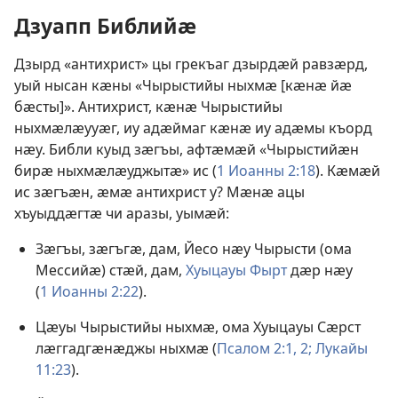
Дзуапп Библийӕ
Дзырд «антихрист» цы грекъаг дзырдӕй равзӕрд,
уый нысан кӕны «Чырыстийы ныхмӕ [кӕнӕ йӕ
бӕсты]». Антихрист, кӕнӕ Чырыстийы
ныхмӕлӕууӕг, иу адӕймаг кӕнӕ иу адӕмы къорд
нӕу. Библи куыд зӕгъы, афтӕмӕй «Чырыстийӕн
бирӕ ныхмӕлӕуджытӕ» ис (
1 Иоанны 2:18
). Кӕмӕй
ис зӕгъӕн, ӕмӕ антихрист у? Мӕнӕ ацы
хъуыддӕгтӕ чи аразы, уымӕй:
Зӕгъы, зӕгъгӕ, дам, Йесо нӕу Чырысти (ома
Мессийӕ) стӕй, дам,
Хуыцауы Фырт
дӕр нӕу
(
1 Иоанны 2:22
).
Цӕуы Чырыстийы ныхмӕ, ома Хуыцауы Сӕрст
лӕггадгӕнӕджы ныхмӕ (
Псалом 2:1, 2;
Лукайы
11:23
).