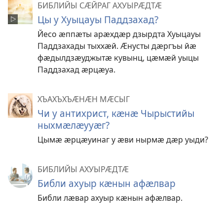
БИБЛИЙЫ СӔЙРАГ АХУЫРӔДТӔ
Цы у Хуыцауы Паддзахад?
Йесо ӕппӕты арӕхдӕр дзырдта Хуыцауы
Паддзахады тыххӕй. Ӕнусты дӕргъы йӕ
фӕдылдзӕуджытӕ кувынц, цӕмӕй уыцы
Паддзахад ӕрцӕуа.
ХЪАХЪХЪӔНӔН МӔСЫГ
Чи у антихрист, кӕнӕ Чырыстийы
ныхмӕлӕууӕг?
Цымӕ ӕрцӕуинаг у ӕви нырмӕ дӕр уыди?
БИБЛИЙЫ АХУЫРӔДТӔ
Библи ахуыр кӕнын афӕлвар
Библи лӕвар ахуыр кӕнын афӕлвар.