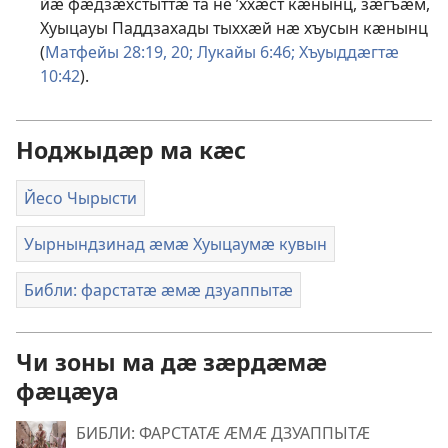
йӕ фӕдзӕхстыттӕ та не ’ххӕст кӕнынц, зӕгъӕм,
Хуыцауы Паддзахады тыххӕй нӕ хъусын кӕнынц
(
Матфейы 28:19, 20;
Лукайы 6:46;
Хъуыддӕгтӕ
10:42
).
Ноджыдӕр ма кӕс
Йесо Чырысти
Уырнындзинад ӕмӕ Хуыцаумӕ кувын
Библи: фарстатӕ ӕмӕ дзуаппытӕ
Чи зоны ма дӕ зӕрдӕмӕ
фӕцӕуа
БИБЛИ: ФАРСТАТӔ ӔМӔ ДЗУАППЫТӔ