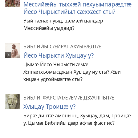
Мессийӕйы тыххӕй пехуымпарӕдтӕ
Йесо Чырыстийыл сӕххӕст сты?
Уый гӕнӕн уыд, цӕмӕй цалдӕр
Мессийӕйы уыдаид?
БИБЛИЙЫ СӔЙРАГ АХУЫРӔДТӔ
Йесо Чырысти Хуыцау у?
Цымӕ Йесо Чырысти ӕмӕ
Ӕппӕтхъомысджын Хуыцау иу сты? Ӕви
хицӕн удгоймӕгтӕ сты?
БИБЛИ: ФАРСТАТӔ ӔМӔ ДЗУАППЫТӔ
Хуыцау Троицӕ у?
Бирӕ динтӕ амонынц, Хуыцау, дам, Троицӕ
у. Цымӕ Библийы дӕр афтӕ фыст ис?