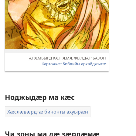
ӔРӔМБЫРД КӔН ӔМӔ ФЫЛДӔР БАЗОН
Карточкӕ: Библийы архайджытӕ
Ноджыдӕр ма кӕс
Хӕслӕвӕрдтӕ бинонты ахуырӕн
Чи зоны ма дӕ зӕрдӕмӕ