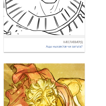
ХӔСЛӔВӔРД
Ацы ныхӕстӕ чи загъта?