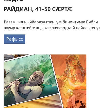
РАЙДИАН, 41–50 СӔРТӔ
Разамынд ныййарджытӕн: уӕ бинонтимӕ Библи
ахуыр кӕнгӕйӕ ацы хӕслӕвӕрдтӕй пайда кӕнут
Рафысс