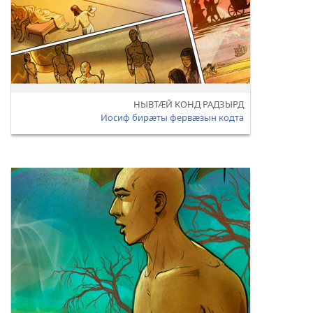
НЫВТӔЙ КОНД РАДЗЫРД
Иосиф бирӕты фервӕзын кодта