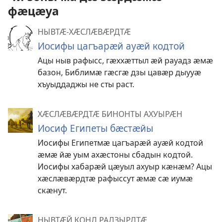
фӕцӕуа
НЫВТӔ-ХӔСЛӔВӔРДТӔ
Иосифы цагъарӕй ауӕй кодтой
Ацы ныв рафысс, гӕххӕттыл ӕй рауадз ӕмӕ
базон, Библимӕ гӕсгӕ дзы цавӕр дыууӕ
хъуыддаджы не сты раст.
ХӔСЛӔВӔРДТӔ БИНОНТЫ АХУЫРӔН
Иосиф Египеты бӕстӕйы
Иосифы Египетмӕ цагъарӕй ауӕй кодтой
ӕмӕ йӕ уым ахӕстоны сбадын кодтой.
Иосифы хабарӕй цӕуыл ахуыр кӕнӕм? Ацы
хӕслӕвӕрдтӕ рафыссут ӕмӕ сӕ иумӕ
скӕнут.
НЫВТӔЙ КОНД РАДЗЫРДТӔ