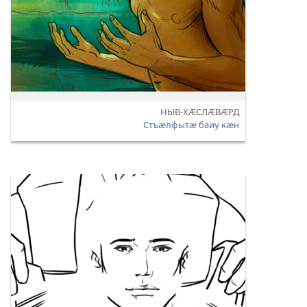
НЫВ-ХӔСЛӔВӔРД
Стъӕлфытӕ баиу кӕн