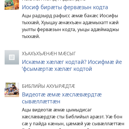
Иосиф бирӕты фервӕзын кодта
Ацы радзырд рафысс ӕмӕ бакӕс Иосифы
тыххӕй, Хуыцау ӕнӕхъӕн адӕмыхатт кӕй
уылты фервӕзын кодта, уыцы адӕймаджы
тыххӕй.
ХЪАХЪХЪӔНӔН МӔСЫГ
Искӕмӕ хӕлӕг кодтай? Иосифмӕ йе
’фсымӕртӕ хӕлӕг кодтой
БИБЛИЙЫ АХУЫРӔДТӔ
Видеотӕ ӕмӕ хӕслӕвӕрдтӕ
сывӕллӕттӕн
Ацы видеотӕ ӕмӕ цымыдисаг
хӕслӕвӕрдтӕ сты Библийыл арӕзт. Уӕ бон
сӕ у пайда кӕнын, цӕмӕй уӕ сывӕллӕттӕн