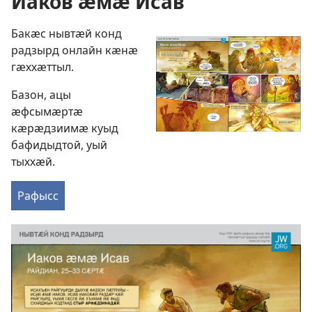
Иаков ӕмӕ Исав
Бакӕс нывтӕй конд
радзырд онлайн кӕнӕ
гӕххӕттыл.
Базон, ацы
ӕфсымӕртӕ
кӕрӕдзиимӕ куыд
бафидыдтой, уый
тыххӕй.
Рафысс