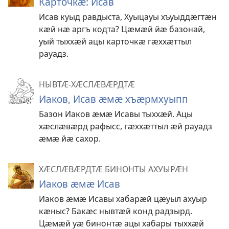
Карточкӕ: Исав
Исав куыд равдыста, Хуыцауы хъуыддӕгтӕн
кӕй нӕ аргъ кодта? Цӕмӕй йӕ базонай,
уый тыххӕй ацы карточкӕ гӕххӕттыл
рауадз.
НЫВТӔ-ХӔСЛӔВӔРДТӔ
Иаков, Исав ӕмӕ хъӕрмхуыпп
Базон Иаков ӕмӕ Исавы тыххӕй. Ацы
хӕслӕвӕрд рафысс, гӕххӕттыл ӕй рауадз
ӕмӕ йӕ сахор.
ХӔСЛӔВӔРДТӔ БИНОНТЫ АХУЫРӔН
Иаков ӕмӕ Исав
Иаков ӕмӕ Исавы хабарӕй цӕуыл ахуыр
кӕныс? Бакӕс нывтӕй конд радзырд.
Цӕмӕй уӕ бинонтӕ ацы хабары тыххӕй