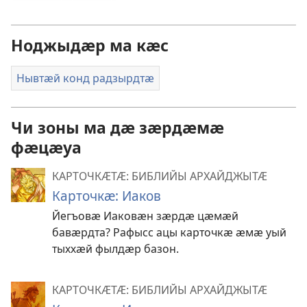
Ноджыдӕр ма кӕс
Нывтӕй конд радзырдтӕ
Чи зоны ма дӕ зӕрдӕмӕ
фӕцӕуа
КАРТОЧКӔТӔ: БИБЛИЙЫ АРХАЙДЖЫТӔ
Карточкӕ: Иаков
Йегъовӕ Иаковӕн зӕрдӕ цӕмӕй
бавӕрдта? Рафысс ацы карточкӕ ӕмӕ уый
тыххӕй фылдӕр базон.
КАРТОЧКӔТӔ: БИБЛИЙЫ АРХАЙДЖЫТӔ