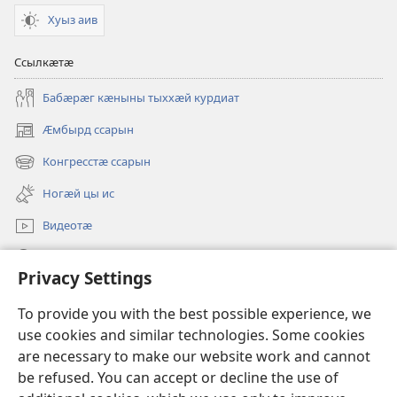
Хуыз аив
Ссылкӕтӕ
Бабӕрӕг кӕныны тыххӕй курдиат
Ӕмбырд ссарын
(opens
new
Конгресстӕ ссарын
(opens
window)
new
Ногӕй цы ис
window)
Видеотӕ
Ссар
Privacy Settings
Мысайнӕгтӕ
(opens
To provide you with the best possible experience, we
new
use cookies and similar technologies. Some cookies
window)
Хъахъхъӕнӕн мӕсыджы ОНЛАЙН-БИБЛИОТЕКӔ™
are necessary to make our website work and cannot
(opens
be refused. You can accept or decline the use of
new
®
JW Hub
window)