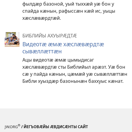
фылдӕр базоной, уый тыххӕй уӕ бон у
спайда кӕнын, рафыссӕн кӕй ис, уыцы
хӕслӕвӕрдтӕй.
БИБЛИЙЫ АХУЫРӔДТӔ
Видеотӕ ӕмӕ хӕслӕвӕрдтӕ
сывӕллӕттӕн
Ацы видеотӕ ӕмӕ цымыдисаг
хӕслӕвӕрдтӕ сты Библийыл арӕзт. Уӕ бон
сӕ у пайда кӕнын, цӕмӕй уӕ сывӕллӕттӕн
Библи хуыздӕр базонынӕн баххуыс кӕнат.
®
JW.ORG
/ ЙЕГЪОВӔЙЫ ӔВДИСӔНТЫ САЙТ