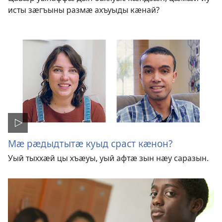
исты зӕгъыны размӕ ахъуыды кӕнай?
Мӕ рӕдыдтытӕ куыд сраст кӕнон?
Уый тыххӕй цы хъӕуы, уый афтӕ зын нӕу саразын.