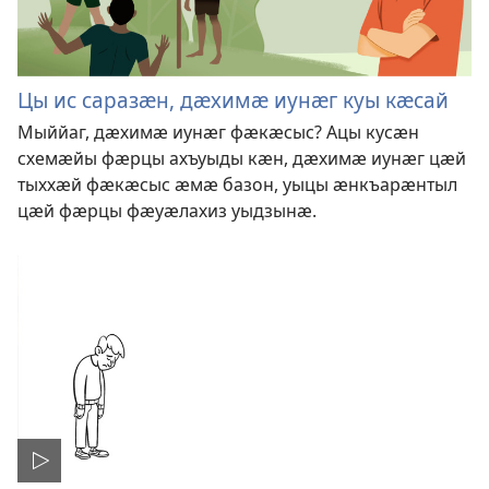
Цы ис саразӕн, дӕхимӕ иунӕг куы кӕсай
Мыййаг, дӕхимӕ иунӕг фӕкӕсыс? Ацы кусӕн
схемӕйы фӕрцы ахъуыды кӕн, дӕхимӕ иунӕг цӕй
тыххӕй фӕкӕсыс ӕмӕ базон, уыцы ӕнкъарӕнтыл
цӕй фӕрцы фӕуӕлахиз уыдзынӕ.