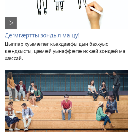
Де ’мгӕртты зондыл ма цу!
Цыппар хуымӕтӕг къахдзӕфы дын баххуыс
кӕндзысты, цӕмӕй уынаффӕтӕ искӕй зондӕй ма
хӕссай.