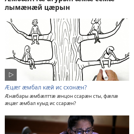
лымӕнӕй цӕрын
Ӕцӕг ӕмбал кӕй ис схонӕн?
Ӕнӕбары ӕмбӕлттӕ ӕнцон ссарӕн сты, фӕлӕ
ӕцӕг ӕмбал куыд ис ссарӕн?