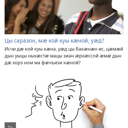
Цы саразон, мӕ кой куы кӕной, уӕд?
Исчи дӕ кой куы кӕна, уӕд цы бакӕнӕн ис, цӕмӕй
дын уыцы ныхӕстӕ мацы зиан ӕрхӕссой ӕмӕ дын
дӕ хорз ном ма фӕчъизи кӕной?