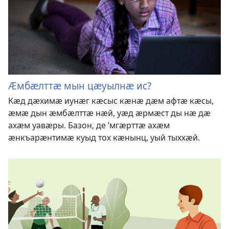
Ӕмбӕлттӕ мын цӕуылнӕ ис?
Кӕд дӕхимӕ иунӕг кӕсыс кӕнӕ дӕм афтӕ кӕсы,
ӕмӕ дын ӕмбӕлттӕ нӕй, уӕд ӕрмӕст ды нӕ дӕ
ахӕм уавӕры. Базон, де ’мгӕрттӕ ахӕм
ӕнкъарӕнтимӕ куыд тох кӕнынц, уый тыххӕй.