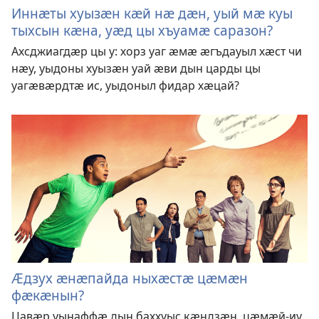
Иннӕты хуызӕн кӕй нӕ дӕн, уый мӕ куы
тыхсын кӕна, уӕд цы хъуамӕ саразон?
Ахсджиагдӕр цы у: хорз уаг ӕмӕ ӕгъдауыл хӕст чи
нӕу, уыдоны хуызӕн уай ӕви дын царды цы
уагӕвӕрдтӕ ис, уыдоныл фидар хӕцай?
Ӕдзух ӕнӕпайда ныхӕстӕ цӕмӕн
фӕкӕнын?
Цавӕр уынаффӕ дын баххуыс кӕндзӕн, цӕмӕй-иу