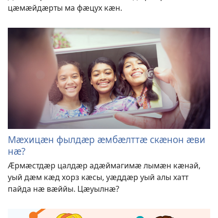
цӕмӕйдӕрты ма фӕцух кӕн.
Мӕхицӕн фылдӕр ӕмбӕлттӕ скӕнон ӕви
нӕ?
Ӕрмӕстдӕр цалдӕр адӕймагимӕ лымӕн кӕнай,
уый дӕм кӕд хорз кӕсы, уӕддӕр уый алы хатт
пайда нӕ вӕййы. Цӕуылнӕ?