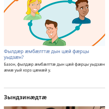
Фылдӕр ӕмбӕлттӕ дын цӕй фӕрцы
уыдзӕн?
Базон, фылдӕр ӕмбӕлттӕ дын цӕй фӕрцы уыдзӕн
ӕмӕ уый хорз цӕмӕй у.
Зындзинӕдтӕ