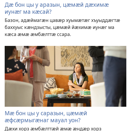
Дӕ бон цы у аразын, цӕмӕй дӕхимӕ
иунӕг ма кӕсай?
Базон, адӕймагӕн цавӕр хуымӕтӕг хъуыддӕгтӕ
баххуыс кӕндзысты, цӕмӕй йӕхимӕ иунӕг ма
кӕса ӕмӕ ӕмбӕлттӕ ссара.
Мӕ бон цы у саразын, цӕмӕй
ӕфсӕрмыгӕнаг мауал уон?
Дӕхи хорз ӕмбӕлттӕй ӕмӕ ӕндӕр хорз