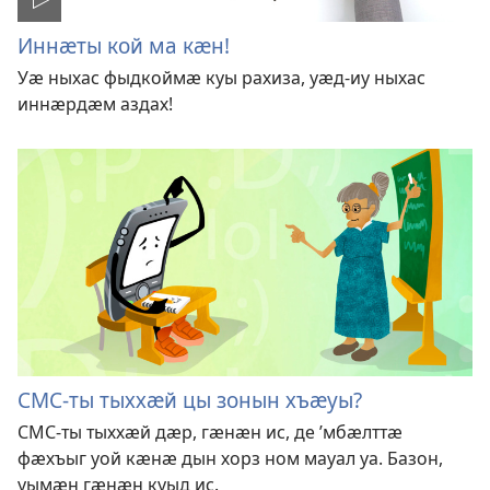
Иннӕты кой ма кӕн!
Уӕ ныхас фыдкоймӕ куы рахиза, уӕд-иу ныхас
иннӕрдӕм аздах!
СМС-ты тыххӕй цы зонын хъӕуы?
СМС-ты тыххӕй дӕр, гӕнӕн ис, де ’мбӕлттӕ
фӕхъыг уой кӕнӕ дын хорз ном мауал уа. Базон,
уымӕн гӕнӕн куыд ис.