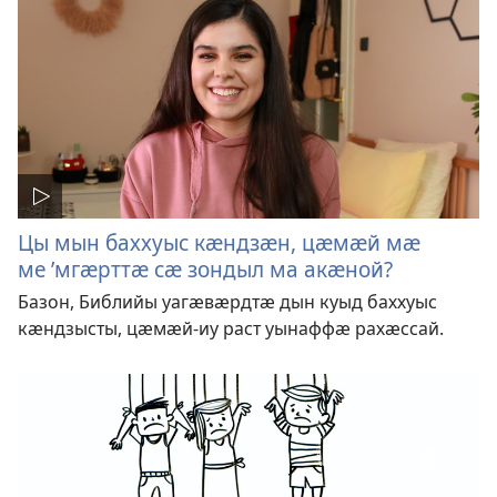
Цы мын баххуыс кӕндзӕн, цӕмӕй мӕ
ме ’мгӕрттӕ сӕ зондыл ма акӕной?
Базон, Библийы уагӕвӕрдтӕ дын куыд баххуыс
кӕндзысты, цӕмӕй-иу раст уынаффӕ рахӕссай.