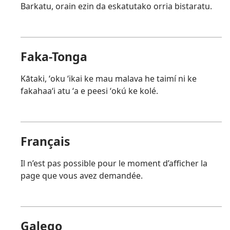
Barkatu, orain ezin da eskatutako orria bistaratu.
Faka-Tonga
Kātaki, ʻoku ʻikai ke mau malava he taimí ni ke
fakahaaʻi atu ʻa e peesi ʻokú ke kolé.
Français
Il n’est pas possible pour le moment d’afficher la
page que vous avez demandée.
Galego