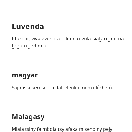
Luvenda
Pfarelo, zwa zwino a ri koni u vula siaṱari ḽine na
ṱoḓa u ḽi vhona.
magyar
Sajnos a keresett oldal jelenleg nem elérhető.
Malagasy
Miala tsiny fa mbola tsy afaka miseho ny pejy