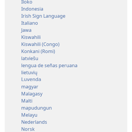
Iloko
Indonesia
Irish Sign Language
Italiano
Jawa
Kiswahili
Kiswahili (Congo)
Konkani (Romi)
latviešu
lengua de señas peruana
lietuvių
Luvenda
magyar
Malagasy
Malti
mapudungun
Melayu
Nederlands
Norsk