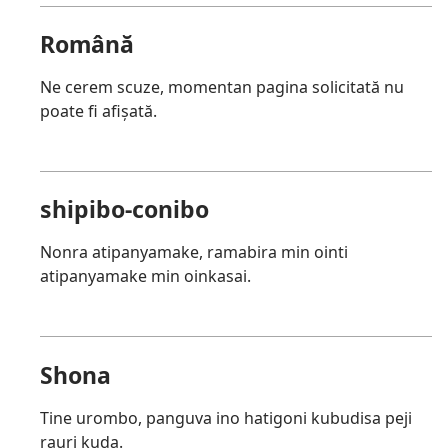
Română
Ne cerem scuze, momentan pagina solicitată nu
poate fi afișată.
shipibo-conibo
Nonra atipanyamake, ramabira min ointi
atipanyamake min oinkasai.
Shona
Tine urombo, panguva ino hatigoni kubudisa peji
rauri kuda.