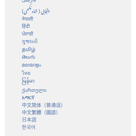
پنجابی (شاہ مُکھی)
नेपाली
हिंदी
ਪੰਜਾਬੀ
ગુજરાતી
தமிழ்
తెలుగు
മലയാളം
ไทย
မြန်မာ
ქართული
አማርኛ
中文简体（普通话）
中文繁體（國語）
日本語
한국어