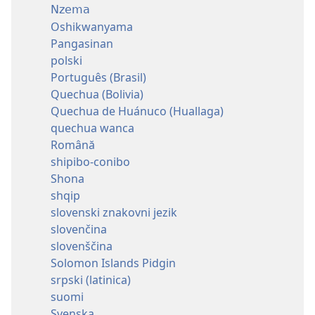
Nzema
Oshikwanyama
Pangasinan
polski
Português (Brasil)
Quechua (Bolivia)
Quechua de Huánuco (Huallaga)
quechua wanca
Română
shipibo-conibo
Shona
shqip
slovenski znakovni jezik
slovenčina
slovenščina
Solomon Islands Pidgin
srpski (latinica)
suomi
Svenska