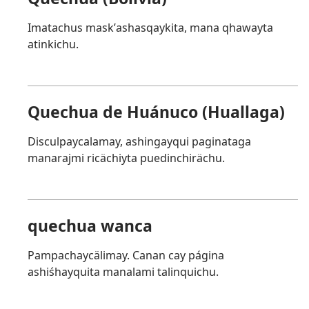
Imatachus maskʼashasqaykita, mana qhawayta
atinkichu.
Quechua de Huánuco (Huallaga)
Disculpaycalamay, ashingayqui paginataga
manarajmi ricächiyta puedinchirächu.
quechua wanca
Pampachaycälimay. Canan cay página
ashiśhayquita manalami talinquichu.