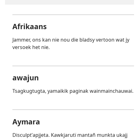
Afrikaans
Jammer, ons kan nie nou die bladsy vertoon wat jy
versoek het nie.
awajun
Tsagkugtugta, yamaikik paginak wainmainchauwai.
Aymara
Disculptʼapjjeta. Kawkjarutï mantañ munkta ukajj