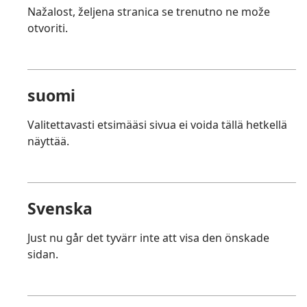
Nažalost, željena stranica se trenutno ne može
otvoriti.
suomi
Valitettavasti etsimääsi sivua ei voida tällä hetkellä
näyttää.
Svenska
Just nu går det tyvärr inte att visa den önskade
sidan.