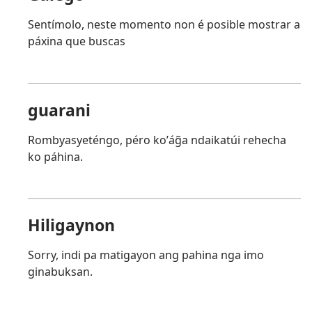
Sentímolo, neste momento non é posible mostrar a
páxina que buscas
guarani
Rombyasyeténgo, péro koʼág̃a ndaikatúi rehecha
ko páhina.
Hiligaynon
Sorry, indi pa matigayon ang pahina nga imo
ginabuksan.