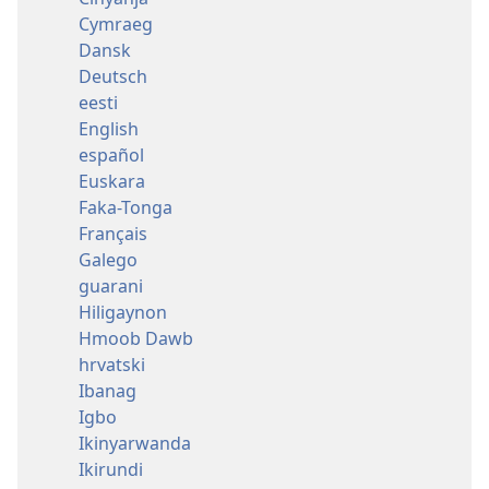
Cymraeg
Dansk
Deutsch
eesti
English
español
Euskara
Faka-Tonga
Français
Galego
guarani
Hiligaynon
Hmoob Dawb
hrvatski
Ibanag
Igbo
Ikinyarwanda
Ikirundi