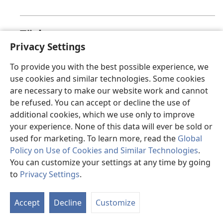
Türkçe
Privacy Settings
Üzgünüz, bu sayfa şu anda görüntülenemiyor.
To provide you with the best possible experience, we
use cookies and similar technologies. Some cookies
are necessary to make our website work and cannot
valencià
be refused. You can accept or decline the use of
additional cookies, which we use only to improve
Ho sentim, en este moment la pàgina que busques
your experience. None of this data will ever be sold or
no està disponible.
used for marketing. To learn more, read the
Global
Policy on Use of Cookies and Similar Technologies
.
You can customize your settings at any time by going
to
Privacy Settings
.
Việt
Accept
Decline
Customize
Hiện trang mà bạn yêu cầu không thể hiển thị.