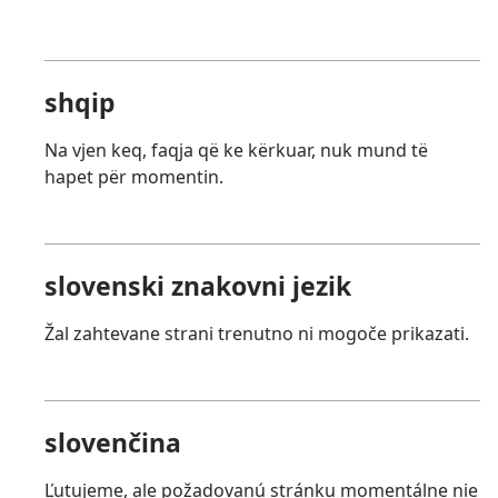
shqip
Na vjen keq, faqja që ke kërkuar, nuk mund të
hapet për momentin.
slovenski znakovni jezik
Žal zahtevane strani trenutno ni mogoče prikazati.
slovenčina
Ľutujeme, ale požadovanú stránku momentálne nie