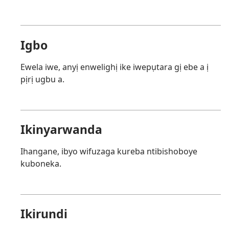
Igbo
Ewela iwe, anyị enwelighị ike iwepụtara gị ebe a ị
pịrị ugbu a.
Ikinyarwanda
Ihangane, ibyo wifuzaga kureba ntibishoboye
kuboneka.
Ikirundi