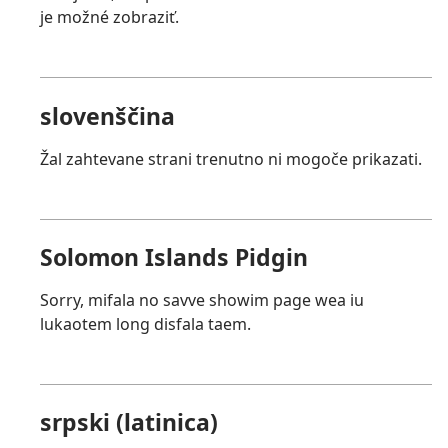
je možné zobraziť.
slovenščina
Žal zahtevane strani trenutno ni mogoče prikazati.
Solomon Islands Pidgin
Sorry, mifala no savve showim page wea iu
lukaotem long disfala taem.
srpski (latinica)