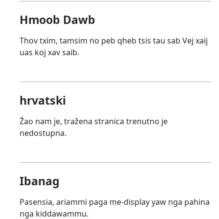
Hmoob Dawb
Thov txim, tamsim no peb qheb tsis tau sab Vej xaij
uas koj xav saib.
hrvatski
Žao nam je, tražena stranica trenutno je
nedostupna.
Ibanag
Pasensia, ariammi paga me-display yaw nga pahina
nga kiddawammu.