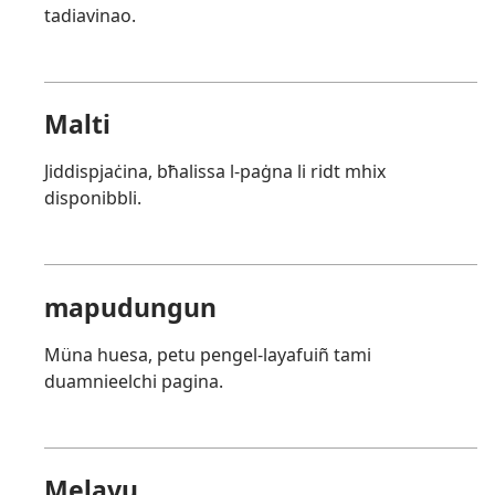
tadiavinao.
Malti
Jiddispjaċina, bħalissa l-paġna li ridt mhix
disponibbli.
mapudungun
Müna huesa, petu pengel-layafuiñ tami
duamnieelchi pagina.
Melayu