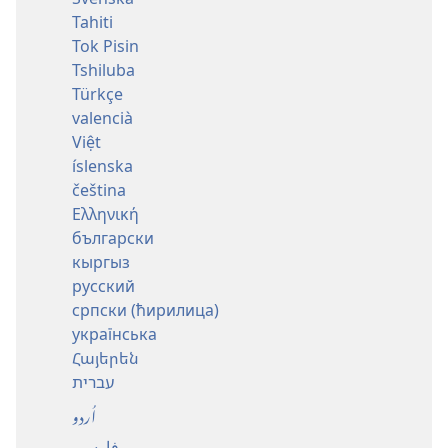
Tahiti
Tok Pisin
Tshiluba
Türkçe
valencià
Việt
íslenska
čeština
Ελληνική
български
кыргыз
русский
српски (ћирилица)
українська
Հայերեն
עברית
اُردو
فارسی