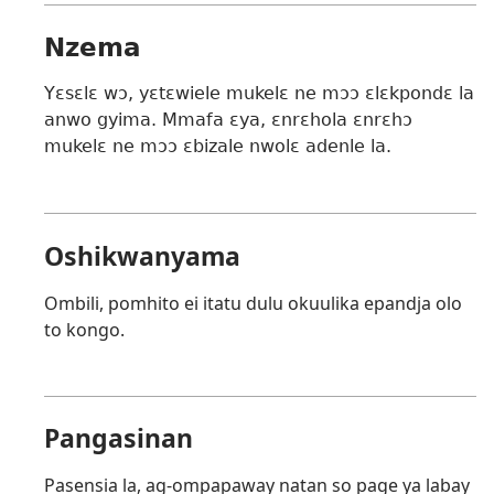
Nzema
Yɛsɛlɛ wɔ, yɛtɛwiele mukelɛ ne mɔɔ ɛlɛkpondɛ la
anwo gyima. Mmafa ɛya, ɛnrɛhola ɛnrɛhɔ
mukelɛ ne mɔɔ ɛbizale nwolɛ adenle la.
Oshikwanyama
Ombili, pomhito ei itatu dulu okuulika epandja olo
to kongo.
Pangasinan
Pasensia la, ag-ompapaway natan so page ya labay