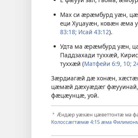
Мах си ӕрӕмбурд уӕн, цӕ
еци Хуцауӕн, ковӕн ӕма у
83:18;
Исай 43:12
).
Удта ма ӕрӕмбурд уӕн, 
Паддзахади туххӕй, Кирис
туххӕй (
Матфейи 6:9, 10;
24
Зӕрдиагӕй дӕ хонӕн, хӕстӕ
цӕмӕй дӕхуӕдӕг фӕууинай, 
фӕцӕунцӕ, уой.
Ӕндӕр уӕхӕн цӕветтонтӕ ма ф
a
Колоссӕгтӕмӕ 4:15 ӕма
Филимон