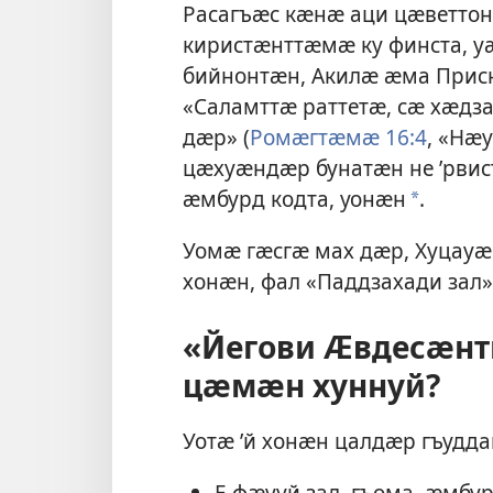
Расагъӕс кӕнӕ аци цӕветтон
киристӕнттӕмӕ ку финста, у
бийнонтӕн, Акилӕ ӕма Прис
«Саламттӕ раттетӕ, сӕ хӕдз
дӕр» (
Ромӕгтӕмӕ 16:4
, «Нӕ
цӕхуӕндӕр бунатӕн не ’рвис
ӕмбурд кодта, уонӕн
.
a
Уомӕ гӕсгӕ мах дӕр, Хуцауӕ
хонӕн, фал «Паддзахади зал»
«Йегови Ӕвдесӕнти
цӕмӕн хуннуй?
Уотӕ ’й хонӕн цалдӕр гъудда
Е фӕууй зал, гъома, ӕмбу