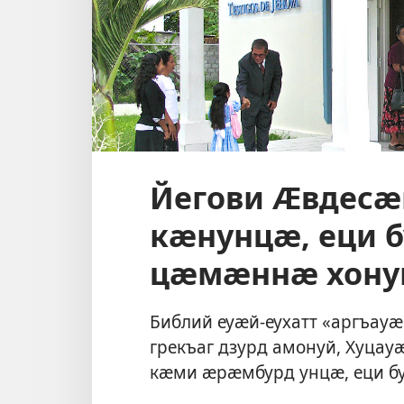
Йегови Ӕвдесӕ
кӕнунцӕ, еци б
цӕмӕннӕ хону
Библий еуӕй-еухатт «аргъау
грекъаг дзурд амонуй, Хуцау
кӕми ӕрӕмбурд унцӕ, еци бу