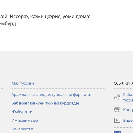
ххӕй. Иссерӕ, кӕми цӕрис, уоми дӕмӕ
ӕмбурд.
Мах туххӕй
ССЫЛКИТ
Арӕхдӕр ке фӕддӕттунцӕ, еци фарстатӕ
Бабӕ
тухх
Бабӕрӕг кӕнуни туххӕй курдиадӕ
Конг
Ӕмбурдтӕ
(opens
new
Виде
Имисӕн изӕр
window)
Конгресстӕ