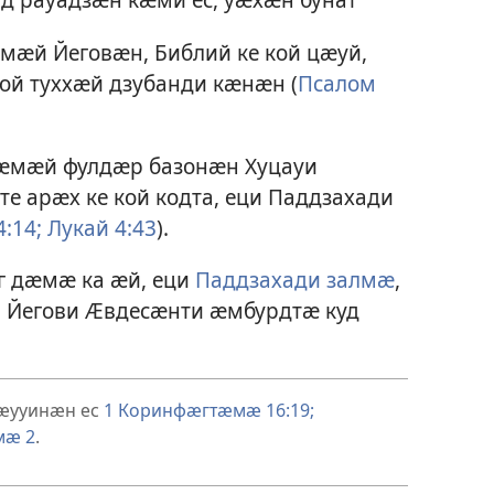
мӕй Йеговӕн, Библий ке кой цӕуй,
ой туххӕй дзубанди кӕнӕн (
Псалом
цӕмӕй фулдӕр базонӕн Хуцауи
те арӕх ке кой кодта, еци Паддзахади
:14;
Лукай 4:43
).
г дӕмӕ ка ӕй, еци
Паддзахади залмӕ
,
Йегови Ӕвдесӕнти ӕмбурдтӕ куд
ӕууинӕн ес
1 Коринфӕгтӕмӕ 16:19;
мӕ 2
.