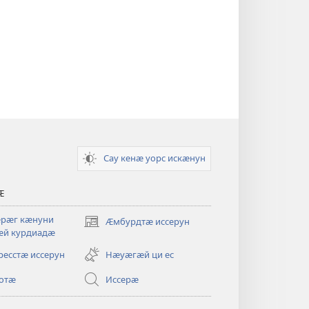
Сау кенӕ уорс искӕнун
Ӕ
рӕг кӕнуни
Ӕмбурдтӕ иссерун
(opens
ӕй курдиадӕ
new
window)
ресстӕ иссерун
Нӕуӕгӕй ци ес
отӕ
Иссерӕ