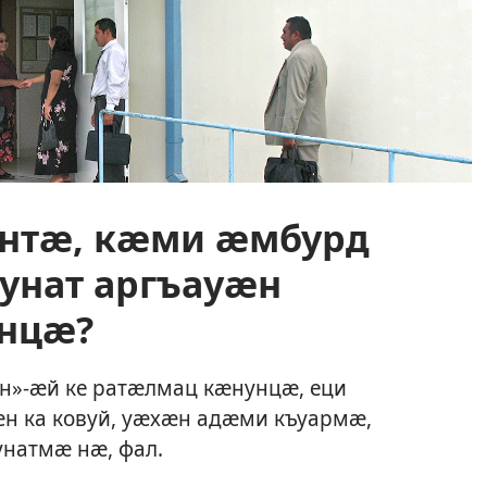
нтӕ, кӕми ӕмбурд
унат аргъауӕн
нцӕ?
ӕн»-ӕй ке ратӕлмац кӕнунцӕ, еци
ӕн ка ковуй, уӕхӕн адӕми къуармӕ,
натмӕ нӕ, фал.