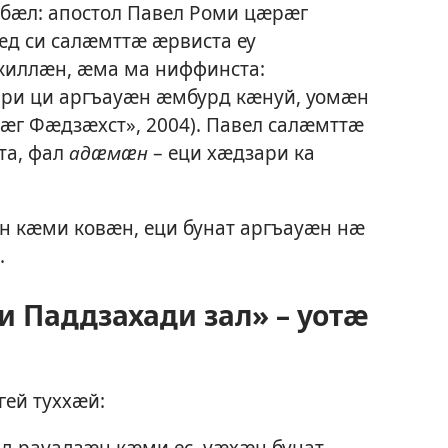
бӕл: апостол Павел Роми цӕрӕг
ӕд си салӕмттӕ ӕрвиста еу
киллӕн, ӕма ма ниффинста:
ари ци аргъауӕн ӕмбурд кӕнуй, уомӕн
уӕг Фӕдзӕхст», 2004). Павел салӕмттӕ
та, фал
адӕмӕн
– еци хӕдзари ка
н кӕми ковӕн, еци бунат аргъауӕн нӕ
.
 Паддзахади зал» – уотӕ
гей туххӕй:
рд рауадзӕн кӕми ес, уӕхӕн бунат