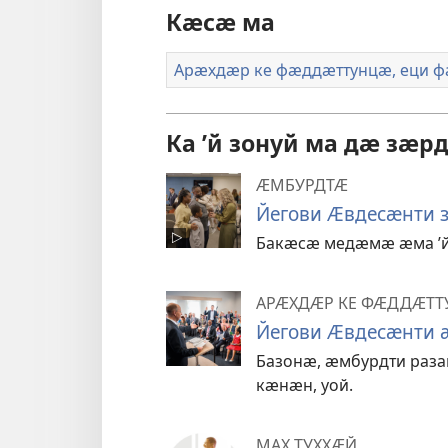
Кӕсӕ ма
Арӕхдӕр ке фӕддӕттунцӕ, еци ф
Ка ’й зонуй ма дӕ з
ӔМБУРДТӔ
Йегови Ӕвдесӕнти 
Бакӕсӕ медӕмӕ ӕма ’й
АРӔХДӔР КЕ ФӔДДӔТТУ
Йегови Ӕвдесӕнти 
Базонӕ, ӕмбурдти раза
кӕнӕн, уой.
МАХ ТУХХӔЙ