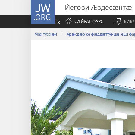
JW.ORG
Йегови Ӕвдесӕнтӕ
СӔЙРАГ ФАРС
БИБ
Мах туххӕй
Арӕхдӕр ке фӕддӕттунцӕ, еци фа