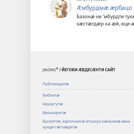
Ӕмбурдмӕ ӕрбацо
Базонӕ не ’мбурдти ту
хӕстӕгдӕр ка ӕй, еци 
®
JW.ORG
/ ЙЕГОВИ ӔВДЕСӔНТИ САЙТ
Публикацитӕ
Библитӕ
Киунугутӕ
Брошюритӕ
Буклеттӕ, карточкитӕ игъосун кӕнунмӕ ӕма
хунди гӕгъӕдитӕ