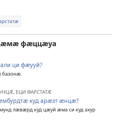
арстатӕ
ӕрдӕмӕ фӕццӕуа
зали ци фӕууй?
 базонӕ.
НЦӔ, ЕЦИ ФАРСТАТӔ
ӕмбурдтӕ куд арӕзт ӕнцӕ?
мунд лӕвӕрд куд цӕуй ӕма си куд ахур