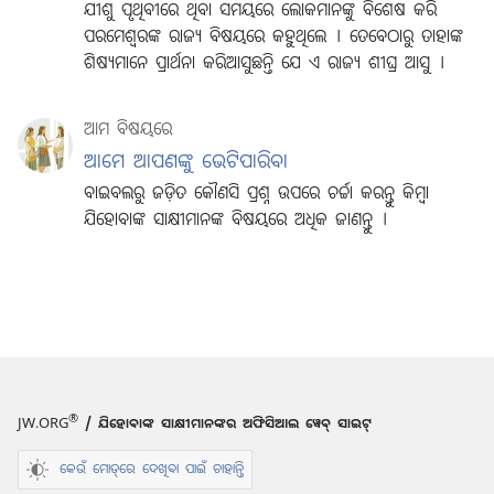
ଯୀଶୁ ପୃଥିବୀରେ ଥିବା ସମୟରେ ଲୋକମାନଙ୍କୁ ବିଶେଷ କରି
ପରମେଶ୍ୱରଙ୍କ ରାଜ୍ୟ ବିଷୟରେ କହୁଥିଲେ । ତେବେଠାରୁ ତାହାଙ୍କ
ଶିଷ୍ୟମାନେ ପ୍ରାର୍ଥନା କରିଆସୁଛନ୍ତି ଯେ ଏ ରାଜ୍ୟ ଶୀଘ୍ର ଆସୁ ।
ଆମ ବିଷୟରେ
ଆମେ ଆପଣଙ୍କୁ ଭେଟିପାରିବା
ବାଇବଲରୁ ଜଡ଼ିତ କୌଣସି ପ୍ରଶ୍ନ ଉପରେ ଚର୍ଚ୍ଚା କରନ୍ତୁ କିମ୍ବା
ଯିହୋବାଙ୍କ ସାକ୍ଷୀମାନଙ୍କ ବିଷୟରେ ଅଧିକ ଜାଣନ୍ତୁ ।
®
JW.ORG
/ ଯିହୋବାଙ୍କ ସାକ୍ଷୀମାନଙ୍କର ଅଫିସିଆଲ ୱେବ୍ ସାଇଟ୍
କେଉଁ ମୋଡ୍‌ରେ ଦେଖିବା ପାଇଁ ଚାହାନ୍ତି