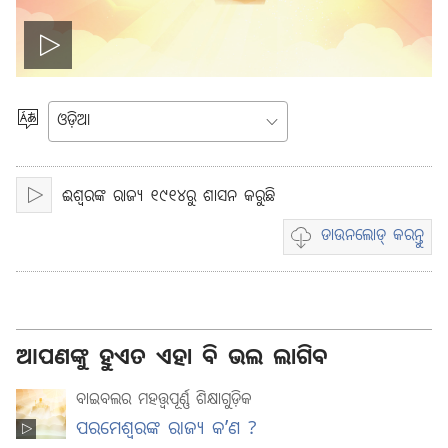
ଭିଡିଓ
ଚଲାନ୍ତୁ
ଭାଷା
ବାଛନ୍ତୁ
ଈଶ୍ବରଙ୍କ ରାଜ୍ୟ ୧୯୧୪ରୁ ଶାସନ କରୁଛି
चलाइए
ଡାଉନଲୋଡ୍ କରନ୍ତୁ
ଭିଡିଓ
ରେକଡିଙ୍ଗ୍
ଡାଉନଲୋଡ୍
କରିବାର
ବିକଳ୍ପ
ଆପଣଙ୍କୁ ହୁଏତ ଏହା ବି ଭଲ ଲାଗିବ
ବାଇବଲର ମହତ୍ତ୍ୱପୂର୍ଣ୍ଣ ଶିକ୍ଷାଗୁଡ଼ିକ
ପରମେଶ୍ୱରଙ୍କ ରାଜ୍ୟ କʼଣ ?