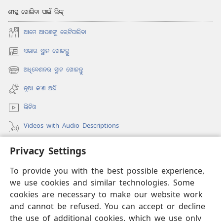
ଶୀଘ୍ର ଖୋଲିବା ପାଇଁ ଲିଙ୍କ୍
ଆମେ ଆପଣଙ୍କୁ ଭେଟିପାରିବା
ସଭାର ସ୍ଥାନ ଖୋଜନ୍ତୁ
(opens
new
ଅଧିବେଶନର ସ୍ଥାନ ଖୋଜନ୍ତୁ
window)
(opens
new
ନୂଆ କʼଣ ଅଛି
window)
ଭିଡିଓ
Videos with Audio Descriptions
ଖୋଜନ୍ତୁ
Privacy Settings
ଦାନ
To provide you with the best possible experience,
(opens
we use cookies and similar technologies. Some
new
window)
cookies are necessary to make our website work
ୱାଚଟାୱର୍ ଅନଲାଇନ୍ ଲାଇବ୍ରେରୀ
(opens
and cannot be refused. You can accept or decline
new
the use of additional cookies, which we use only
®