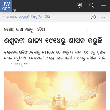
JW.ORG
ଲଗ୍
ଇନ୍
वेबसाइट
JW.ORGରେ
ମେନ୍
(opens
की
ଖୋଜନ୍ତୁ
ଦେଖା
ବାଇବଲର ମହତ୍ତ୍ୱପୂର୍ଣ୍ଣ ଶିକ୍ଷାଗୁଡ଼ିକ—ଭିଡିଓ
new
भाषा
window)
बदलिए
ଲେଖାର ଭାଷା ବାଛନ୍ତୁ
ଈଶ୍ୱରଙ୍କ ରାଜ୍ୟ ୧୯୧୪ରୁ ଶାସନ କରୁଛି
ବାଇବଲର ଭବିଷ୍ୟତବାଣୀରୁ ଜଣାପଡ଼େ ଯେ ଈଶ୍ୱରଙ୍କ ରାଜ୍ୟ ୧୯୧୪ରୁ ସ୍ୱର୍ଗରେ
ଶାସନ କରୁଛି ଓ “ଶେଷକାଳ” ଆରମ୍ଭ ହୋଇଯାଇଛି । ଆସନ୍ତୁ ଜାଣିବା କିପରି
।—
୨ ତୀମଥି ୩:୧
.