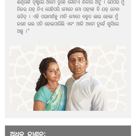
ଈଶ୍ୱରଙ୍କ ଦୃଷ୍ଟିରେ ଆମେ ଦୁହେଁ ଗୋଟିଏ ଶରୀର ଅଟୁ । ଯେପରି ମୁଁ
ନିଜର ଯତ୍ନ ନିଏ ସେହିପରି ମୋତେ ମୋ ପତ୍ନୀଙ୍କ ବି ଯତ୍ନ ନେବା
ଉଚିତ୍‌ । ଏହି ପରାମର୍ଶକୁ ମାନି ମୋତେ ବହୁତ ଲାଭ ହେଲା ମୁଁ
ଜଣେ ଭଲ ପତି ହୋଇପାରିଲି ଏବଂ ଆଜି ଆମେ ଦୁହେଁ ଖୁସିରେ
ଅଛୁ ।”
ଅଧିକ ଜାଣନ୍ତୁ: