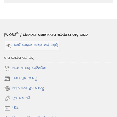
ହୁଅ
!
ସୁଖ
ଶାନ୍ତିର
ଜୀବନ
ଆଜି
®
JW.ORG
/ ଯିହୋବାଙ୍କ ସାକ୍ଷୀମାନଙ୍କର ଅଫିସିଆଲ ୱେବ୍ ସାଇଟ୍
ମଧ୍ୟ
ସମ୍ଭବ
କେଉଁ ମୋଡ୍‌ରେ ଦେଖିବା ପାଇଁ ଚାହାନ୍ତି
ଶୀଘ୍ର ଖୋଲିବା ପାଇଁ ଲିଙ୍କ୍
ଆମେ ଆପଣଙ୍କୁ ଭେଟିପାରିବା
ସଭାର ସ୍ଥାନ ଖୋଜନ୍ତୁ
(opens
new
ଅଧିବେଶନର ସ୍ଥାନ ଖୋଜନ୍ତୁ
window)
(opens
new
ନୂଆ କʼଣ ଅଛି
window)
ଭିଡିଓ