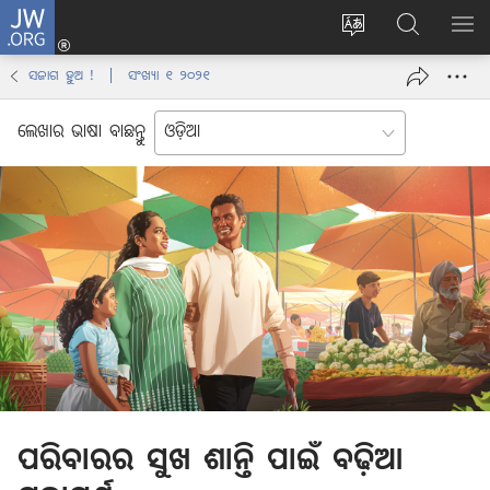
JW.ORG
ଲଗ୍
ଇନ୍
वेबसाइट
JW.ORGରେ
ମେନ୍
(opens
की
ଖୋଜନ୍ତୁ
ଦେଖା
ସଜାଗ ହୁଅ ! | ସଂଖ୍ୟା ୧ ୨୦୨୧
new
भाषा
window)
बदलिए
ଲେଖାର ଭାଷା ବାଛନ୍ତୁ
ପରିବାରର ସୁଖ ଶାନ୍ତି ପାଇଁ ବଢ଼ିଆ