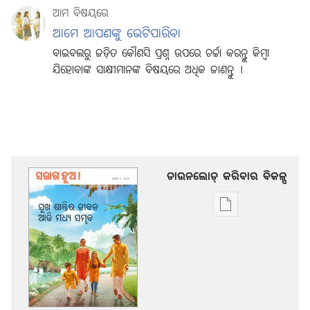
ଆମ ବିଷୟରେ
ଆମେ ଆପଣଙ୍କୁ ଭେଟିପାରିବା
ବାଇବଲରୁ ଜଡ଼ିତ କୌଣସି ପ୍ରଶ୍ନ ଉପରେ ଚର୍ଚ୍ଚା କରନ୍ତୁ କିମ୍ବା
ଯିହୋବାଙ୍କ ସାକ୍ଷୀମାନଙ୍କ ବିଷୟରେ ଅଧିକ ଜାଣନ୍ତୁ ।
ଡାଉନଲୋଡ୍ କରିବାର ବିକଳ୍ପ
ଡିଜିଟାଲ୍
ପ୍ରକାଶନ
ଡାଉନଲୋଡ୍
କରିବାର
ବିକଳ୍ପ
ସଜାଗ