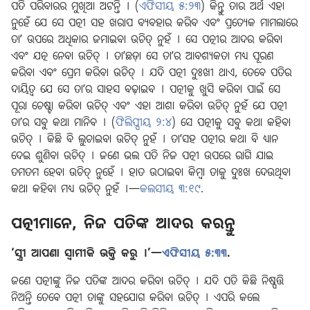
ପତି ପରିବାରର ମୁଖିଆ ଅଟନ୍ତି । (
ଏଫିସୀୟ ୫:୨୩
) କିନ୍ତୁ ତାର ଅର୍ଥ ଏହା
ନୁହେଁ ଯେ ସେ ପତ୍ନୀ ସହ ଖରାପ ବ୍ୟବହାର କରିବ ଏବଂ ପ୍ରତ୍ୟେକ ମାମଲାରେ
ତାʼ ଉପରେ ଅଧିକାର ଜମାଇବା ଉଚିତ୍‌ ନୁହଁ । ସେ ପତ୍ନୀର ଆଦର କରିବା
ଏବଂ ଯତ୍ନ ନେବା ଉଚିତ୍‌ । ତାʼଛଡ଼ା ସେ ତାʼର ଆବଶ୍ୟକତା ମଧ୍ୟ ପୂରଣ
କରିବା ଏବଂ ପ୍ରେମ କରିବା ଉଚିତ୍‌ । ଯଦି ପତ୍ନୀ ଦୁଃଖୀ ଥାଏ, ତେବେ ପତିର
ଦାୟିତ୍ୱ ଯେ ସେ ତାʼର ସାହସ ବଢ଼ାଇବ । ପତ୍ନୀକୁ ଖୁସି କରିବା ପାଇଁ ସେ
ପୂରା ଚେଷ୍ଟା କରିବା ଉଚିତ୍‌ ଏବଂ ଏହା ଆଶା କରିବା ଉଚିତ୍‌ ନୁହଁ ଯେ ପତ୍ନୀ
ତାʼର ସବୁ କଥା ମାନିବ । (
ଫିଲିପ୍ପୀୟ ୨:୪
) ସେ ପତ୍ନୀକୁ ସବୁ କଥା କହିବା
ଉଚିତ୍‌ । କିଛି ବି ଲୁଚାଇବା ଉଚିତ୍‌ ନୁହଁ । ତାʼସହ ପତ୍ନୀର କଥା ବି ଧ୍ୟାନ
ଦେଇ ଶୁଣିବା ଉଚିତ୍‌ । ଜଣେ ଭଲ ପତି ନିଜ ପତ୍ନୀ ଉପରେ ରାଗି ଯାଇ
ତମତମ ହେବା ଉଚିତ୍‌ ନୁହେଁ । ହାତ ଉଠାଇବା କିମ୍ବା ତାକୁ ଦୁଃଖ ଦେଉଥିବା
କଥା କହିବା ମଧ୍ୟ ଉଚିତ୍‌ ନୁହଁ ।—
କଲସୀୟ ୩:୧୯
.
ପତ୍ନୀମାନେ, ନିଜ ପତିଙ୍କ ଆଦର କରନ୍ତୁ
‘ସ୍ତ୍ରୀ ଆପଣା ସ୍ୱାମୀକି ଭକ୍ତି କରୁ ।’—
ଏଫିସୀୟ ୫:୩୩
.
ଜଣେ ପତ୍ନୀଙ୍କୁ ନିଜ ପତିଙ୍କ ଆଦର କରିବା ଉଚିତ୍‌ । ଯଦି ପତି କିଛି ନିଷ୍ପତ୍ତି
ନିଅନ୍ତି ତେବେ ପତ୍ନୀ ତାଙ୍କୁ ସହଯୋଗ କରିବା ଉଚିତ୍‌ । ଏପରି କଲେ