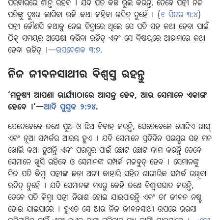
ପରିବାରରେ ଶାନ୍ତି ରହିବ । ଯଦି ପତି କିଛି ଭୁଲ କରନ୍ତି, ତେବେ ପତ୍ନୀ ନିଜ
ପତିଙ୍କୁ ଦୁଃଖ ଲାଗିବା ଭଳି କଥା କହିବା ଉଚିତ୍‌ ନୁହେଁ । (
୧ ପିତର ୩:୪
)
ପତ୍ନୀ କୌଣସି କଥାକୁ ନେଇ ଚିନ୍ତାରେ ଥିଲେ ସେ ପତି ସହ କଥା ହେବା ପାଇଁ
ଠିକ୍‌ ସମୟର ଅପେକ୍ଷା କରିବା ଉଚିତ୍‌ ଏବଂ ସେ ବିଷୟରେ ଆରାମରେ କଥା
ହେବା ଉଚିତ୍‌ ।—
ଉପଦେଶକ ୩:୭
.
ନିଜ ଜୀବନସାଥୀର ବିଶ୍ୱସ୍ତ ରହନ୍ତୁ
‘ମନୁଷ୍ୟ ଆପଣା ଭାର୍ଯ୍ୟାଠାରେ ଆସକ୍ତ ହେବ, ଆଉ ସେମାନେ ଏକାଙ୍ଗ
ହେବେ ।’—
ଆଦି ପୁସ୍ତକ ୨:୨୪
.
ଯେତେବେଳେ ଜଣେ ପୁଅ ଓ ଝିଅ ବିବାହ କରନ୍ତି, ସେତେବେଳେ ଗୋଟିଏ ଖାସ୍‌
ଏବଂ ନୂଆ ସମ୍ପର୍କର ଆରମ୍ଭ ହୁଏ । ଯଦି ସେମାନେ ପ୍ରତିଦିନ ପରସ୍ପର ସହ ମନ
ଖୋଲି କଥା ହୁଅନ୍ତି ଏବଂ ପରସ୍ପର ପାଇଁ ଛୋଟ ଛୋଟ କାମ କରନ୍ତି ତେବେ
ସେମାନେ ଖୁସି ରହିବେ ଓ ସେମାନଙ୍କ ସମ୍ପର୍କ ମଜବୁତ୍‌ ହେବ । ସେମାନଙ୍କୁ
ନିଜ ପତି କିମ୍ବା ପତ୍ନୀଙ୍କ ଛଡ଼ା ଅନ୍ୟ କାହାରି ସହିତ ଶାରୀରିକ ସମ୍ପର୍କ ରଖିବା
ଉଚିତ୍‌ ନୁହେଁ । ଯଦି ସେମାନଙ୍କ ମଧ୍ୟରୁ କେହି ଜଣେ ବିଶ୍ୱାସଘାତ କରନ୍ତି,
ତେବେ ପତି କିମ୍ବା ପତ୍ନୀ ନିରାଶ ହୋଇ ଯାଇପାରନ୍ତି ଏବଂ ତାʼ ଜୀବନ ନଷ୍ଟ
ହୋଇ ଯାଇପାରେ । ହୁଏତ ସେ ଆଉ ନିଜ ଜୀବନସାଥୀ ଉପରେ ଭରସା