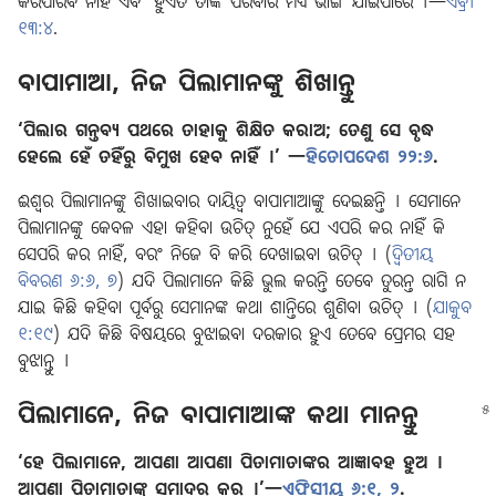
କରିପାରିବ ନାହିଁ ଏବଂ ହୁଏତ ତାଙ୍କ ପରିବାର ମଧ୍ୟ ଭାଙ୍ଗି ଯାଇପାରେ ।—
ଏବ୍ରୀ
୧୩:୪
.
ବାପାମାଆ, ନିଜ ପିଲାମାନଙ୍କୁ ଶିଖାନ୍ତୁ
‘ପିଲାର ଗନ୍ତବ୍ୟ ପଥରେ ତାହାକୁ ଶିକ୍ଷିତ କରାଅ; ତେଣୁ ସେ ବୃଦ୍ଧ
ହେଲେ ହେଁ ତହିଁରୁ ବିମୁଖ ହେବ ନାହିଁ ।’ —
ହିତୋପଦେଶ ୨୨:୬
.
ଈଶ୍ୱର ପିଲାମାନଙ୍କୁ ଶିଖାଇବାର ଦାୟିତ୍ୱ ବାପାମାଆଙ୍କୁ ଦେଇଛନ୍ତି । ସେମାନେ
ପିଲାମାନଙ୍କୁ କେବଳ ଏହା କହିବା ଉଚିତ୍‌ ନୁହେଁ ଯେ ଏପରି କର ନାହିଁ କି
ସେପରି କର ନାହିଁ, ବରଂ ନିଜେ ବି କରି ଦେଖାଇବା ଉଚିତ୍‌ । (
ଦ୍ୱିତୀୟ
ବିବରଣ ୬:୬, ୭
) ଯଦି ପିଲାମାନେ କିଛି ଭୁଲ କରନ୍ତି ତେବେ ତୁରନ୍ତ ରାଗି ନ
ଯାଇ କିଛି କହିବା ପୂର୍ବରୁ ସେମାନଙ୍କ କଥା ଶାନ୍ତିରେ ଶୁଣିବା ଉଚିତ୍‌ । (
ଯାକୁବ
୧:୧୯
) ଯଦି କିଛି ବିଷୟରେ ବୁଝାଇବା ଦରକାର ହୁଏ ତେବେ ପ୍ରେମର ସହ
ବୁଝାନ୍ତୁ ।
ପିଲାମାନେ, ନିଜ ବାପାମାଆଙ୍କ କଥା ମାନନ୍ତୁ
‘ହେ ପିଲାମାନେ, ଆପଣା ଆପଣା ପିତାମାତାଙ୍କର ଆଜ୍ଞାବହ ହୁଅ ।
ଆପଣା ପିତାମାତାଙ୍କୁ ସମାଦର କର ।’—
ଏଫିସୀୟ ୬:୧, ୨
.