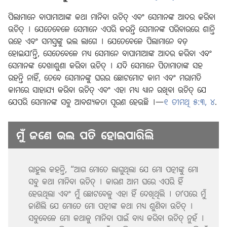
ପିଲାମାନେ ବାପାମାଆଙ୍କ କଥା ମାନିବା ଉଚିତ୍‌ ଏବଂ ସେମାନଙ୍କ ଆଦର କରିବା
ଉଚିତ୍‌ । ଯେତେବେଳେ ସେମାନେ ଏପରି କରନ୍ତି ସେମାନଙ୍କ ପରିବାରରେ ଶାନ୍ତି
ରହେ ଏବଂ ସମସ୍ତଙ୍କୁ ଭଲ ଲାଗେ । ଯେତେବେଳେ ପିଲାମାନେ ବଡ଼
ହୋଇଯାʼନ୍ତି, ସେତେବେଳେ ମଧ୍ୟ ସେମାନେ ବାପାମାଆଙ୍କ ଆଦର କରିବା ଏବଂ
ସେମାନଙ୍କ ଦେଖାଶୁଣା କରିବା ଉଚିତ୍‌ । ଯଦି ସେମାନେ ପିତାମାତାଙ୍କ ସହ
ରହନ୍ତି ନାହିଁ, ତେବେ ସେମାନଙ୍କୁ ଘରର ଛୋଟମୋଟ କାମ ଏବଂ ମରାମତି
କାମରେ ସାହାଯ୍ୟ କରିବା ଉଚିତ୍‌ ଏବଂ ଏହା ମଧ୍ୟ ଧ୍ୟାନ ରଖିବା ଉଚିତ୍‌ ଯେ
ଯେପରି ସେମାନଙ୍କ ସବୁ ଆବଶ୍ୟକତା ପୂରଣ ହେଉଛି ।—
୧ ତୀମଥି ୫:୩, ୪
.
ମୁଁ ଜଣେ ଭଲ ପତି ହୋଇପାରିଲି
ରାହୁଲ କହନ୍ତି, “ଆଗ ମୋତେ ଲାଗୁଥିଲା ଯେ ମୋ ପତ୍ନୀଙ୍କୁ ମୋ
ସବୁ କଥା ମାନିବା ଉଚିତ୍‌ । କାରଣ ଆମ ଘରେ ଏପରି ହିଁ
ହେଉଥିଲା ଏବଂ ମୁଁ ଛୋଟବେଳୁ ଏହା ହିଁ ଦେଖିଥିଲି । ତାʼପରେ ମୁଁ
ଜାଣିଲି ଯେ ମୋତେ ମୋ ପତ୍ନୀଙ୍କ କଥା ମଧ୍ୟ ଶୁଣିବା ଉଚିତ୍‌ ।
ସବୁବେଳେ ମୋ କଥାକୁ ମାନିବା ପାଇଁ ବାଧ୍ୟ କରିବା ଉଚିତ୍‌ ନୁହଁ ।