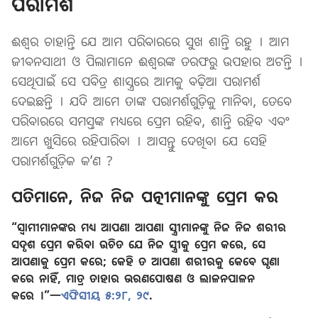
ପରାମର୍ଶ
ଈଶ୍ୱର ଚାହାନ୍ତି ଯେ ଆମ ପରିବାରରେ ସୁଖ ଶାନ୍ତି ରହୁ । ଆମ
ଜୀବନସାଥୀ ଓ ପିଲାମାନେ ଈଶ୍ୱରଙ୍କ ତରଫରୁ ଉପହାର ଅଟନ୍ତି ।
ସେଥିପାଇଁ ସେ ପବିତ୍ର ଶାସ୍ତ୍ରରେ ଆମକୁ ବଢ଼ିଆ ପରାମର୍ଶ
ଦେଇଛନ୍ତି । ଯଦି ଆମେ ତାଙ୍କ ପରାମର୍ଶଗୁଡ଼ିକୁ ମାନିବା, ତେବେ
ପରିବାରରେ ସମସ୍ତଙ୍କ ମଧ୍ୟରେ ପ୍ରେମ ରହିବ, ଶାନ୍ତି ରହିବ ଏବଂ
ଆମେ ଖୁସିରେ ରହିପାରିବା । ଆସନ୍ତୁ ଦେଖିବା ଯେ ସେହି
ପରାମର୍ଶଗୁଡ଼ିକ କʼଣ ?
ପତିମାନେ, ନିଜ ନିଜ ପତ୍ନୀମାନଙ୍କୁ ପ୍ରେମ କର
“ସ୍ୱାମୀମାନଙ୍କର ମଧ୍ୟ ଆପଣା ଆପଣା ସ୍ତ୍ରୀମାନଙ୍କୁ ନିଜ ନିଜ ଶରୀର
ସଦୃଶ ପ୍ରେମ କରିବା ଉଚିତ ଯେ ନିଜ ସ୍ତ୍ରୀକୁ ପ୍ରେମ କରେ, ସେ
ଆପଣାକୁ ପ୍ରେମ କରେ; କେହି ତ ଆପଣା ଶରୀରକୁ କେବେ ଘୃଣା
କରେ ନାହିଁ, ମାତ୍ର ତାହାର ଭରଣପୋଷଣ ଓ ଲାଳନପାଳନ
କରେ ।”—
ଏଫିସୀୟ ୫:୨୮, ୨୯
.