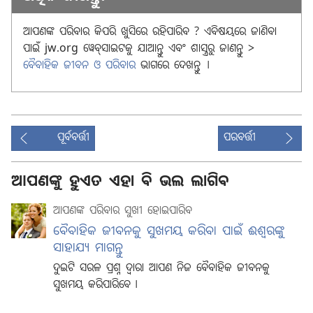
ଆପଣଙ୍କ ପରିବାର କିପରି ଖୁସିରେ ରହିପାରିବ ? ଏବିଷୟରେ ଜାଣିବା
ପାଇଁ jw.org ୱେବ୍‌ସାଇଟକୁ ଯାଆନ୍ତୁ ଏବଂ ଶାସ୍ତ୍ରରୁ ଜାଣନ୍ତୁ >
ବୈବାହିକ ଜୀବନ ଓ ପରିବାର
ଭାଗରେ ଦେଖନ୍ତୁ ।
ପୂର୍ବବର୍ତ୍ତୀ
ପରବର୍ତ୍ତୀ
ଆପଣଙ୍କୁ ହୁଏତ ଏହା ବି ଭଲ ଲାଗିବ
ଆପଣଙ୍କ ପରିବାର ସୁଖୀ ହୋଇପାରିବ
ବୈବାହିକ ଜୀବନକୁ ସୁଖମୟ କରିବା ପାଇଁ ଈଶ୍ୱରଙ୍କୁ
ସାହାଯ୍ୟ ମାଗନ୍ତୁ
ଦୁଇଟି ସରଳ ପ୍ରଶ୍ନ ଦ୍ୱାରା ଆପଣ ନିଜ ବୈବାହିକ ଜୀବନକୁ
ସୁଖମୟ କରିପାରିବେ ।