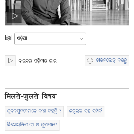
ଭିଡିଓ
ଚଲାନ୍ତୁ
ଭାଷା
ବାଛନ୍ତୁ
ଡାଉନଲୋଡ୍ କରନ୍ତୁ
ବାଇବଲ ପଢ଼ିବାର ଲାଭ
चलाइए
ଭିଡିଓ
ରେକଡିଙ୍ଗ୍
ଡାଉନଲୋଡ୍
କରିବାର
ବିକଳ୍ପ
मिलते-जुलते विषय
ଯୁବକଯୁବତୀମାନେ କʼଣ କହନ୍ତି ?
ଈଶ୍ୱରଙ୍କ ସହ ସମ୍ପର୍କ
କିଶୋରକିଶୋରୀ ଓ ଯୁବାମାନେ