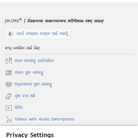
®
JW.ORG
/ ଯିହୋବାଙ୍କ ସାକ୍ଷୀମାନଙ୍କର ଅଫିସିଆଲ ୱେବ୍ ସାଇଟ୍
କେଉଁ ମୋଡ୍‌ରେ ଦେଖିବା ପାଇଁ ଚାହାନ୍ତି
ଶୀଘ୍ର ଖୋଲିବା ପାଇଁ ଲିଙ୍କ୍
ଆମେ ଆପଣଙ୍କୁ ଭେଟିପାରିବା
ସଭାର ସ୍ଥାନ ଖୋଜନ୍ତୁ
(opens
new
ଅଧିବେଶନର ସ୍ଥାନ ଖୋଜନ୍ତୁ
window)
(opens
new
ନୂଆ କʼଣ ଅଛି
window)
ଭିଡିଓ
Videos with Audio Descriptions
ଖୋଜନ୍ତୁ
Privacy Settings