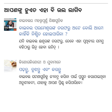
ଆପଣଙ୍କୁ ହୁଏତ ଏହା ବି ଭଲ ଲାଗିବ
ବାଇବଲର ମହତ୍ତ୍ୱପୂର୍ଣ୍ଣ ଶିକ୍ଷାଗୁଡ଼ିକ
ବାଇବଲ ପରମେଶ୍ୱରଙ୍କ ତରଫରୁ ଅଟେ ବୋଲି ଆମେ
କାହିଁକି ନିଶ୍ଚିତ ହୋଇପାରିବା ?
ଯଦି ବାଇବଲ ଈଶ୍ୱରଙ୍କ ତରଫରୁ, ତେବେ ଏହା ପୃଥିବୀର ସମସ୍ତ
ବହିଠାରୁ ଭିନ୍ନ ହେବା ଉଚିତ୍‌ ।
କିଶୋରକିଶୋରୀ ଓ ଯୁବାମାନେ
ପଢ଼ନ୍ତୁ, ବୁଝନ୍ତୁ ଏବଂ କରନ୍ତୁ
ବାଇବଲ ଘଟଣାଗୁଡ଼ିକୁ ଜୀବନ୍ତ କରିବା ପାଇଁ ପ୍ରସ୍ତୁତ କରାଯାଇଥିବା
ଅନୁଶୀଳନୀ, ଯାହାକୁ ଆପଣ ପ୍ରିଣ୍ଟ୍‌ କରିପାରିବେ।