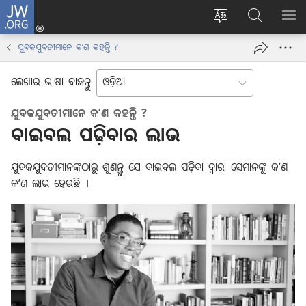
JW.ORG
ଲଗ୍
ଇନ୍
वेबसाइट
JW.ORGରେ
ମେନ୍
(opens
की
ଖୋଜନ୍ତୁ
ଦେଖା
ଯୁବକଯୁବତୀମାନେ କʼଣ କହନ୍ତି ?
new
भाषा
window)
बदलिए
ଲେଖାର ଭାଷା ବାଛନ୍ତୁ
ଯୁବକଯୁବତୀମାନେ କʼଣ କହନ୍ତି ?
ବାଇବଲ ପଢ଼ିବାର ଲାଭ
ଯୁବକଯୁବତୀମାନଙ୍କଠାରୁ ଶୁଣନ୍ତୁ ଯେ ବାଇବଲ ପଢ଼ିବା ଦ୍ୱାରା ସେମାନଙ୍କୁ କʼଣ
କʼଣ ଲାଭ ହେଉଛି ।