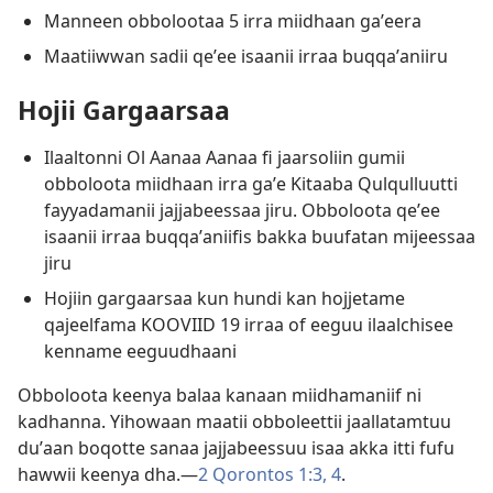
Manneen obbolootaa 5 irra miidhaan gaʼeera
Maatiiwwan sadii qeʼee isaanii irraa buqqaʼaniiru
Hojii Gargaarsaa
Ilaaltonni Ol Aanaa Aanaa fi jaarsoliin gumii
obboloota miidhaan irra gaʼe Kitaaba Qulqulluutti
fayyadamanii jajjabeessaa jiru. Obboloota qeʼee
isaanii irraa buqqaʼaniifis bakka buufatan mijeessaa
jiru
Hojiin gargaarsaa kun hundi kan hojjetame
qajeelfama KOOVIID 19 irraa of eeguu ilaalchisee
kenname eeguudhaani
Obboloota keenya balaa kanaan miidhamaniif ni
kadhanna. Yihowaan maatii obboleettii jaallatamtuu
duʼaan boqotte sanaa jajjabeessuu isaa akka itti fufu
hawwii keenya dha.—
2 Qorontos 1:3, 4
.