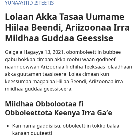
YUNAAYITID ISTEETIS
Lolaan Akka Tasaa Uumame
Hiilaa Beendi, Ariizoonaa Irra
Miidhaa Guddaa Geessise
Galgala Hagayya 13, 2021, obomboleettiin bubbee
qabu bokkaa cimaan akka roobu waan godheef
naannoowwan Arizoonaa fi dhiha Teeksaas lolaadhaan
akka guutaman taasiseera. Lolaa cimaan kun
keessumaa magaalaa Hiilaa Beendi, Ariizoonaa irra
miidhaa guddaa geessiseera.
Miidhaa Obbolootaa fi
Obboleettota Keenya Irra Gaʼe
Kan nama gaddisiisu, obboleettiin tokko balaa
kanaan duuteetti