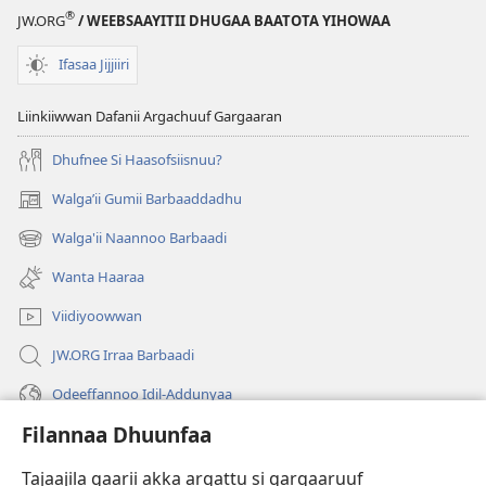
®
JW.ORG
/ WEEBSAAYITII DHUGAA BAATOTA YIHOWAA
Ifasaa Jijjiiri
Liinkiiwwan Dafanii Argachuuf Gargaaran
Dhufnee Si Haasofsiisnuu?
Walgaʼii Gumii Barbaaddadhu
(opens
new
Walga'ii Naannoo Barbaadi
(opens
window)
new
Wanta Haaraa
window)
Viidiyoowwan
JW.ORG Irraa Barbaadi
Odeeffannoo Idil-Addunyaa
Filannaa Dhuunfaa
Gargaarsa
Tajaajila gaarii akka argattu si gargaaruuf