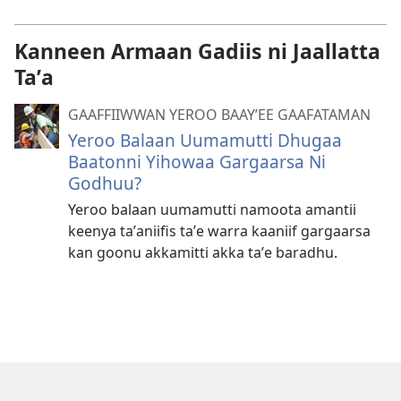
Kanneen Armaan Gadiis ni Jaallatta
Taʼa
GAAFFIIWWAN YEROO BAAYʼEE GAAFATAMAN
Yeroo Balaan Uumamutti Dhugaa
Baatonni Yihowaa Gargaarsa Ni
Godhuu?
Yeroo balaan uumamutti namoota amantii
keenya taʼaniifis taʼe warra kaaniif gargaarsa
kan goonu akkamitti akka taʼe baradhu.