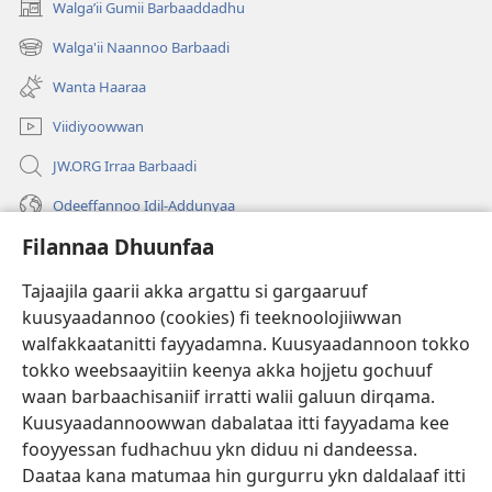
Walgaʼii Gumii Barbaaddadhu
(opens
new
Walga'ii Naannoo Barbaadi
(opens
window)
new
Wanta Haaraa
window)
Viidiyoowwan
JW.ORG Irraa Barbaadi
Odeeffannoo Idil-Addunyaa
Filannaa Dhuunfaa
Gargaarsa
Tajaajila gaarii akka argattu si gargaaruuf
Buusii
(opens
kuusyaadannoo (cookies) fi teeknoolojiiwwan
new
walfakkaatanitti fayyadamna. Kuusyaadannoon tokko
window)
"LAAYIBRARII INTARNEETIIRRAA"
tokko weebsaayitiin keenya akka hojjetu gochuuf
(opens
new
waan barbaachisaniif irratti walii galuun dirqama.
®
JW Hub
window)
(opens
Kuusyaadannoowwan dabalataa itti fayyadama kee
new
fooyyessan fudhachuu ykn diduu ni dandeessa.
Appilikeeshinii
JW Library
window)
Daataa kana matumaa hin gurgurru ykn daldalaaf itti