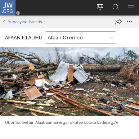
JW.ORG
Gali
(opens
Afaan
JW.ORG
BA
new
weebsaayitii
Irraa
ARG
Yunaayitid Isteetis
window)
jijjiiri
Barbaadi
AFAAN FILADHU
Obomboleettiin Alaabaamaa erga rukutee booda badiisa gaʼe