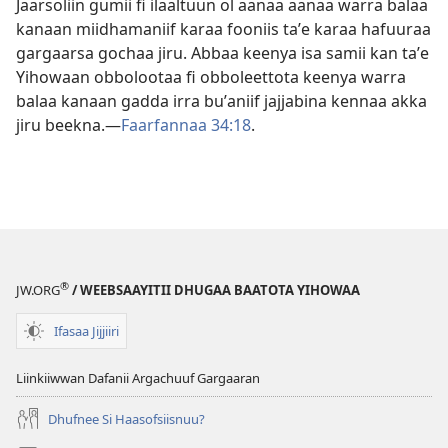
Jaarsoliin gumii fi ilaaltuun ol aanaa aanaa warra balaa
kanaan miidhamaniif karaa fooniis taʼe karaa hafuuraa
gargaarsa gochaa jiru. Abbaa keenya isa samii kan taʼe
Yihowaan obbolootaa fi obboleettota keenya warra
balaa kanaan gadda irra buʼaniif jajjabina kennaa akka
jiru beekna.—
Faarfannaa 34:18
.
®
JW.ORG
/ WEEBSAAYITII DHUGAA BAATOTA YIHOWAA
Ifasaa Jijjiiri
Liinkiiwwan Dafanii Argachuuf Gargaaran
Dhufnee Si Haasofsiisnuu?