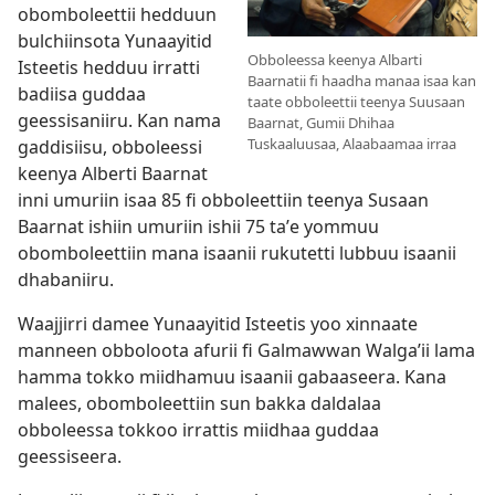
obomboleettii hedduun
bulchiinsota Yunaayitid
Obboleessa keenya Albarti
Isteetis hedduu irratti
Baarnatii fi haadha manaa isaa kan
badiisa guddaa
taate obboleettii teenya Suusaan
geessisaniiru. Kan nama
Baarnat, Gumii Dhihaa
Tuskaaluusaa, Alaabaamaa irraa
gaddisiisu, obboleessi
keenya Alberti Baarnat
inni umuriin isaa 85 fi obboleettiin teenya Susaan
Baarnat ishiin umuriin ishii 75 taʼe yommuu
obomboleettiin mana isaanii rukutetti lubbuu isaanii
dhabaniiru.
Waajjirri damee Yunaayitid Isteetis yoo xinnaate
manneen obboloota afurii fi Galmawwan Walgaʼii lama
hamma tokko miidhamuu isaanii gabaaseera. Kana
malees, obomboleettiin sun bakka daldalaa
obboleessa tokkoo irrattis miidhaa guddaa
geessiseera.