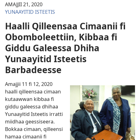
AMAJJII 21, 2020
YUNAAYITID ISTEETIS
Haalli Qilleensaa Cimaanii fi
Obomboleettiin, Kibbaa fi
Giddu Galeessa Dhiha
Yunaayitid Isteetis
Barbadeesse
Amajjii 11 fi 12, 2020
haalli qilleensaa cimaan
kutaawwan kibbaa fi
giddu galeessa dhihaa
Yunaayitid Isteetis irratti
miidhaa geessiseera.
Bokkaa cimaan, qilleensi
hamaa cimaanii fi