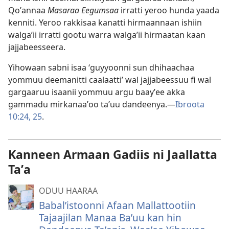
Qoʼannaa
Masaraa Eegumsaa
irratti yeroo hunda yaada
kenniti. Yeroo rakkisaa kanatti hirmaannaan ishiin
walgaʼii irratti gootu warra walgaʼii hirmaatan kaan
jajjabeesseera.
Yihowaan sabni isaa ‘guyyoonni sun dhihaachaa
yommuu deemanitti caalaatti’ wal jajjabeessuu fi wal
gargaaruu isaanii yommuu argu baayʼee akka
gammadu mirkanaaʼoo taʼuu dandeenya.—
Ibroota
10:24, 25
.
Kanneen Armaan Gadiis ni Jaallatta
Taʼa
ODUU HAARAA
Babalʼistoonni Afaan Mallattootiin
Tajaajilan Manaa Baʼuu kan hin