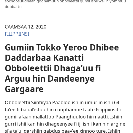
sochoosuudhaan godhamuun obboleettii gumii ishii waliin yommuu
dubbattu
CAAMSAA 12, 2020
FILIPPIINSI
Gumiin Tokko Yeroo Dhibee
Daddarbaa Kanatti
Obboleettii Dhagaʼuu fi
Arguu hin Dandeenye
Gargaare
Obboleettii Siintiiyaa Paabloo ishiin umuriin ishii 64
taʼee fi babalʼistuu hin cuuphamne taate Filippiinsitti
gumii afaan mallattoo Paanghuuloo hirmaatti. Ishiin
gurri ishii kan hin dhageenyee fi iji ishii kan hin argine
siʼa taʼu, qarshiin qabdus baayʼee xinnoo ture. Ishiin