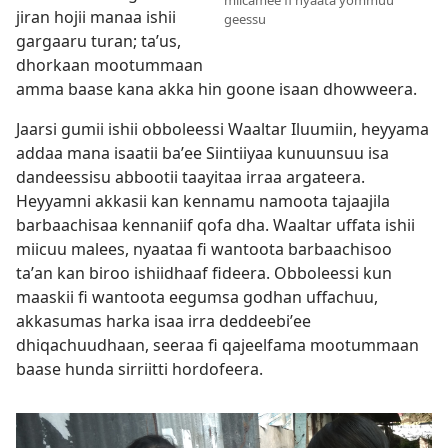
miicamee fi nyaata yommuu
jiran hojii manaa ishii
geessu
gargaaru turan; taʼus,
dhorkaan mootummaan
amma baase kana akka hin goone isaan dhowweera.
Jaarsi gumii ishii obboleessi Waaltar Iluumiin, heyyama
addaa mana isaatii baʼee Siintiiyaa kunuunsuu isa
dandeessisu abbootii taayitaa irraa argateera.
Heyyamni akkasii kan kennamu namoota tajaajila
barbaachisaa kennaniif qofa dha. Waaltar uffata ishii
miicuu malees, nyaataa fi wantoota barbaachisoo
taʼan kan biroo ishiidhaaf fideera. Obboleessi kun
maaskii fi wantoota eegumsa godhan uffachuu,
akkasumas harka isaa irra deddeebiʼee
dhiqachuudhaan, seeraa fi qajeelfama mootummaan
baase hunda sirriitti hordofeera.