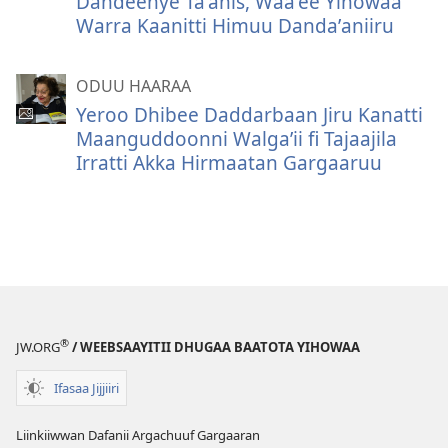
Dandeenye Taʼanis, Waaʼee Yihowaa
Warra Kaanitti Himuu Dandaʼaniiru
ODUU HAARAA
Yeroo Dhibee Daddarbaan Jiru Kanatti
Maanguddoonni Walgaʼii fi Tajaajila
Irratti Akka Hirmaatan Gargaaruu
®
JW.ORG
/ WEEBSAAYITII DHUGAA BAATOTA YIHOWAA
Ifasaa Jijjiiri
Liinkiiwwan Dafanii Argachuuf Gargaaran