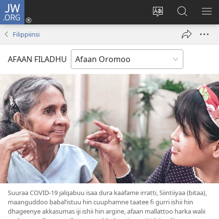
JW.ORG
Gali
(opens
Afaan
JW.ORG
BA
new
weebsaayitii
Irraa
ARG
Filippiinsi
window)
jijjiiri
Barbaadi
AFAAN FILADHU
Suuraa COVID-19 jalqabuu isaa dura kaafame irratti, Siintiiyaa (bitaa),
maanguddoo babalʼistuu hin cuuphamne taatee fi gurri ishii hin
dhageenye akkasumas iji ishii hin argine, afaan mallattoo harka walii