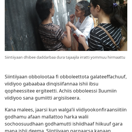
Siintiiyaan dhibee daddarbaa dura tajaajila irratti yommuu hirmaattu
Siintiiyaan obbolootaa fi obboleettota galateeffachuuf,
viidiyoo gabaabaa dinqisiifannaa ishii ibsu
qopheessitee ergiteetti. Achiis obboleessi Iluumiin
viidiyoo sana gumiitti argisiiseera.
Kana malees, jaarsi kun walgaʼii viidiyookonfiraansiitiin
godhamu afaan mallattoo harka walii
sochoosuudhaan godhamutti ishiidhaaf hiikuuf gara
mana ishii deema. Siintiiyaan gargaarsa kanaan,