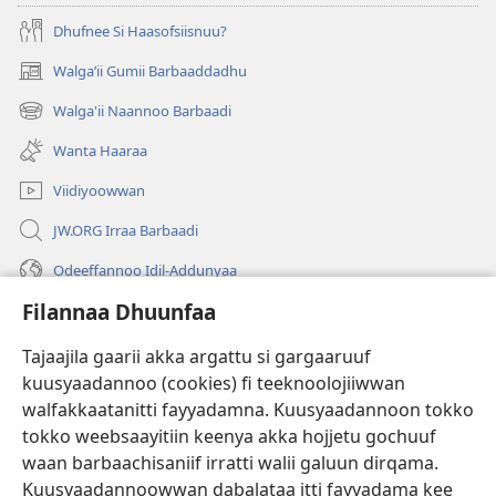
Dhufnee Si Haasofsiisnuu?
Walgaʼii Gumii Barbaaddadhu
(opens
new
Walga'ii Naannoo Barbaadi
(opens
window)
new
Wanta Haaraa
window)
Viidiyoowwan
JW.ORG Irraa Barbaadi
Odeeffannoo Idil-Addunyaa
Filannaa Dhuunfaa
Gargaarsa
Tajaajila gaarii akka argattu si gargaaruuf
Buusii
(opens
kuusyaadannoo (cookies) fi teeknoolojiiwwan
new
walfakkaatanitti fayyadamna. Kuusyaadannoon tokko
window)
"LAAYIBRARII INTARNEETIIRRAA"
tokko weebsaayitiin keenya akka hojjetu gochuuf
(opens
new
waan barbaachisaniif irratti walii galuun dirqama.
®
JW Hub
window)
(opens
Kuusyaadannoowwan dabalataa itti fayyadama kee