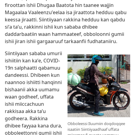
firoottan ishii Dhugaa Baatota hin taanee wajjin
Magaalaa Vaaleenzuʼeelaa isa jiraattota hedduu qabu
keessa jiraatti. Siintiiyaan rakkina hedduu kan qabdu
siʼa taʼu, rakkinni ishii kun sababa dhibee
daddarbaatiin waan hammaateef, obboloonni gumii
ishii jiran ishii gargaaruuf tarkaanfii fudhataniiru.
Siintiiyaan sababa umurii
ishiitiin kan kaʼe, COVID-
19n salphaatti qabamuu
dandeessi. Dhibeen kun
naannoo ishiitti hanqinni
bishaanii akka uumamu
waan godheef, uffata
ishii miiccachuun
rakkisaa akka taʼu
godheera. Rakkina
Obboleessi Iluumiin doqdoqqee
dhibee fayyaa kana dura,
isaatiin Siintiiyaadhaaf uffata
obboleettonni gumii ishii