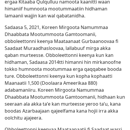
ergaa Kitaaba Qulqulluu namoota kaanitti waan
himaniif humnoota mootummaatiin hidhaman
lamaanii wajjin kan wal qabatanidha.
Sadaasa 5, 2021, Koreen Mirgoota Namummaa
Dhaabbata Mootummoota Gamtoomanii,
obboleettonni keenya Maataanaat Gurbaanoovaa fi
Saadaat Muraadhasloovaa, lallabuuf mirga akka
qaban murteesse. Obboleettonni keenya kun kan
hidhaman, Sadaasa 2014​tti himanni hin mirkanoofne
tokko humnoota mootummaa erga qaqqabee booda
ture. Obboleettonni keenya kun kopha kophaatti
Maanaatii 1,500 (Doolaara Ameerikaa 880)
adabamaniiru. Koreen Mirgoota Namummaa
Dhaabbata Mootummoota Gamtoomanii, hidhaan kun
seeraan ala akka taʼe kan murteesse yeroo taʼu, kana
boodas Azarbaajaan qajeelfama kana hojii irra akka
oolchitu ajajeera.
Obboleettonni keenyaa Maataanaatii fi Saadaat warri