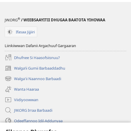
®
JW.ORG
/ WEEBSAAYITII DHUGAA BAATOTA YIHOWAA
Ifasaa Jijjiiri
Liinkiiwwan Dafanii Argachuuf Gargaaran
Dhufnee Si Haasofsiisnuu?
Walgaʼii Gumii Barbaaddadhu
(opens
new
Walga'ii Naannoo Barbaadi
(opens
window)
new
Wanta Haaraa
window)
Viidiyoowwan
JW.ORG Irraa Barbaadi
Odeeffannoo Idil-Addunyaa