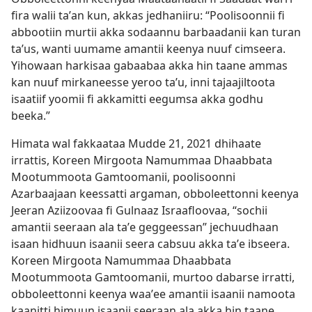
fira walii taʼan kun, akkas jedhaniiru: “Poolisoonnii fi
abbootiin murtii akka sodaannu barbaadanii kan turan
taʼus, wanti uumame amantii keenya nuuf cimseera.
Yihowaan harkisaa gabaabaa akka hin taane ammas
kan nuuf mirkaneesse yeroo taʼu, inni tajaajiltoota
isaatiif yoomii fi akkamitti eegumsa akka godhu
beeka.”
Himata wal fakkaataa Mudde 21, 2021 dhihaate
irrattis, Koreen Mirgoota Namummaa Dhaabbata
Mootummoota Gamtoomanii, poolisoonni
Azarbaajaan keessatti argaman, obboleettonni keenya
Jeeran Aziizoovaa fi Gulnaaz Israafloovaa, “sochii
amantii seeraan ala taʼe geggeessan” jechuudhaan
isaan hidhuun isaanii seera cabsuu akka taʼe ibseera.
Koreen Mirgoota Namummaa Dhaabbata
Mootummoota Gamtoomanii, murtoo dabarse irratti,
obboleettonni keenya waaʼee amantii isaanii namoota
kaanitti himuun isaanii seeraan ala akka hin taane