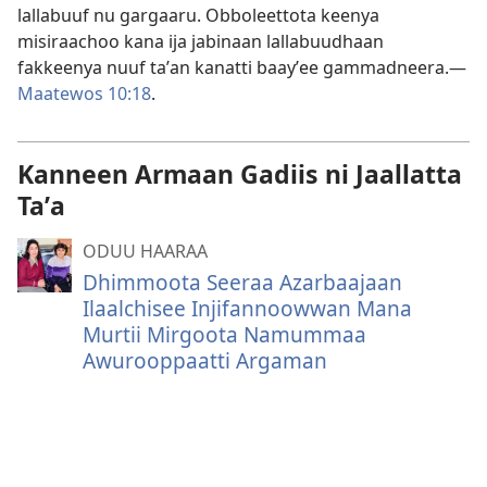
lallabuuf nu gargaaru. Obboleettota keenya
misiraachoo kana ija jabinaan lallabuudhaan
fakkeenya nuuf taʼan kanatti baayʼee gammadneera.—
Maatewos 10:18
.
Kanneen Armaan Gadiis ni Jaallatta
Taʼa
ODUU HAARAA
Dhimmoota Seeraa Azarbaajaan
Ilaalchisee Injifannoowwan Mana
Murtii Mirgoota Namummaa
Awurooppaatti Argaman