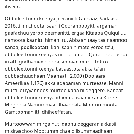
ibseera.
Obboleettonni keenya Jeeranii fi Gulnaaz, Sadaasa
2016​tti, michoota isaanii Gooranbooyitti argaman
gaafachuu yeroo deemanitti, ergaa Kitaaba Qulqulluu
namoota kaanitti himaniiru. Abbaan taayitaa naannoo
sanaa, poolisootatti kan isaan himate yeroo taʼu,
obboleettonni keenyas ni hidhaman. Qorannoon erga
irratti godhamee booda, abbaan murtii tokko
obboleettonni keenya basaastota akka taʼan
dubbachuudhaan Maanaatii 2,000 (Doolaara
Ameerikaa 1,176) akka adabaman murteesse. Manni
murtii ol iyyannoos murtoo kana ni deggere. Kanaaf
obboleettonni keenya dhimma isaanii kana Koree
Mirgoota Namummaa Dhaabbata Mootummoota
Gamtoomaniitti dhiheeffatan.
Murtoowwan mirga nuti qabnu deggeran akkasii,
misiraachoo Mootummichaa bilisummaadhaan