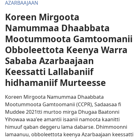
AZARBAAJAAN
Koreen Mirgoota
Namummaa Dhaabbata
Mootummoota Gamtoomanii
Obboleettota Keenya Warra
Sababa Azarbaajaan
Keessatti Lallabaniif
hidhamaniif Murteesse
Koreen Mirgoota Namummaa Dhaabbata
Mootummoota Gamtoomanii (CCPR), Sadaasaa fi
Muddee 2021​tti murtoo mirga Dhugaa Baatonni
Yihowaa waaʼee amantii isaanii namoota kaanitti
himuuf qaban deggeru lama dabarse. Dhimmoonni
lamaanuu, obboleettota keenya Azarbaajaan keessatti