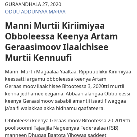
GURAANDHALA 27, 2020
ODUU ADDUNYAA MARAA
Manni Murtii Kiriimiyaa
Obboleessa Keenya Artam
Geraasimoov Ilaalchisee
Murtii Kennuufi
Manni Murtii Magaalaa Yaaltaa, Rippuubliikii Kiriimiyaa
keessatti argamu obboleessa keenya Artam
Geraasimoov ilaalchisee Bitootessa 3, 2020⁠tti murtii
kenna jedhamee eegama. Abbaan alangaa Obboleessi
keenya Geraasimoov sababii amantii isaatiif waggaa
jaʼaa fi walakkaa akka hidhamu gaafateera.
Obboleessi keenya Geraasimoov Bitootessa 20 2019⁠tti
poolisoonni Tajaajila Nageenyaa Federaalaa (FSB)
manneen Dhugaa Baatota Yihowaa saddeet