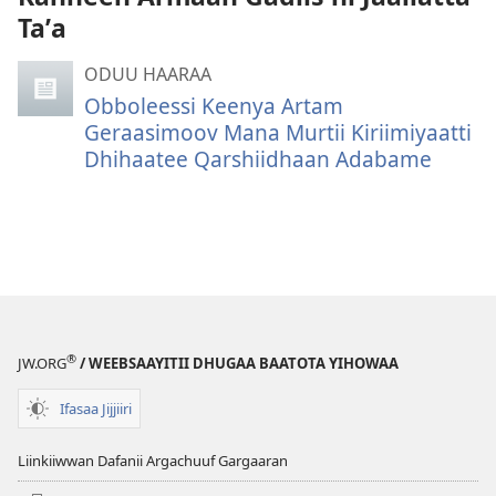
Taʼa
ODUU HAARAA
Obboleessi Keenya Artam
Geraasimoov Mana Murtii Kiriimiyaatti
Dhihaatee Qarshiidhaan Adabame
®
JW.ORG
/ WEEBSAAYITII DHUGAA BAATOTA YIHOWAA
Ifasaa Jijjiiri
Liinkiiwwan Dafanii Argachuuf Gargaaran