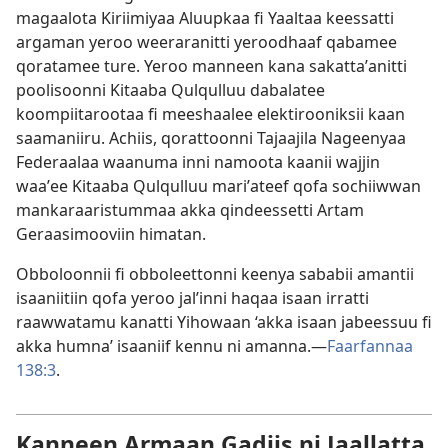
magaalota Kiriimiyaa Aluupkaa fi Yaaltaa keessatti
argaman yeroo weeraranitti yeroodhaaf qabamee
qoratamee ture. Yeroo manneen kana sakattaʼanitti
poolisoonni Kitaaba Qulqulluu dabalatee
koompiitarootaa fi meeshaalee elektirooniksii kaan
saamaniiru. Achiis, qorattoonni Tajaajila Nageenyaa
Federaalaa waanuma inni namoota kaanii wajjin
waaʼee Kitaaba Qulqulluu mariʼateef qofa sochiiwwan
mankaraaristummaa akka qindeessetti Artam
Geraasimooviin himatan.
Obboloonnii fi obboleettonni keenya sababii amantii
isaaniitiin qofa yeroo jalʼinni haqaa isaan irratti
raawwatamu kanatti Yihowaan ‘akka isaan jabeessuu fi
akka humna’ isaaniif kennu ni amanna.—
Faarfannaa
138:3
.
Kanneen Armaan Gadiis ni Jaallatta