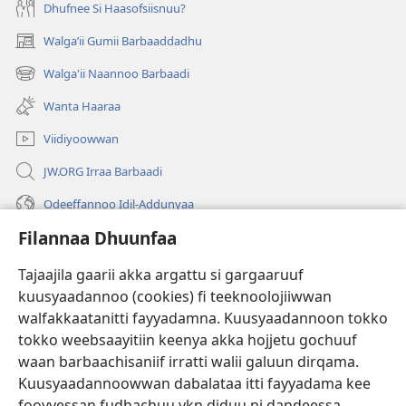
Dhufnee Si Haasofsiisnuu?
Walgaʼii Gumii Barbaaddadhu
(opens
new
Walga'ii Naannoo Barbaadi
(opens
window)
new
Wanta Haaraa
window)
Viidiyoowwan
JW.ORG Irraa Barbaadi
Odeeffannoo Idil-Addunyaa
Filannaa Dhuunfaa
Gargaarsa
Tajaajila gaarii akka argattu si gargaaruuf
Buusii
(opens
kuusyaadannoo (cookies) fi teeknoolojiiwwan
new
walfakkaatanitti fayyadamna. Kuusyaadannoon tokko
window)
"LAAYIBRARII INTARNEETIIRRAA"
tokko weebsaayitiin keenya akka hojjetu gochuuf
(opens
new
waan barbaachisaniif irratti walii galuun dirqama.
®
JW Hub
window)
(opens
Kuusyaadannoowwan dabalataa itti fayyadama kee
new
fooyyessan fudhachuu ykn diduu ni dandeessa.