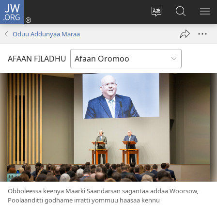
JW.ORG
Gali
(opens
Afaan
JW.ORG
BA
new
weebsaayitii
Irraa
ARG
Oduu Addunyaa Maraa
window)
jijjiiri
Barbaadi
AFAAN FILADHU
Obboleessa keenya Maarki Saandarsan sagantaa addaa Woorsow,
Poolaanditti godhame irratti yommuu haasaa kennu