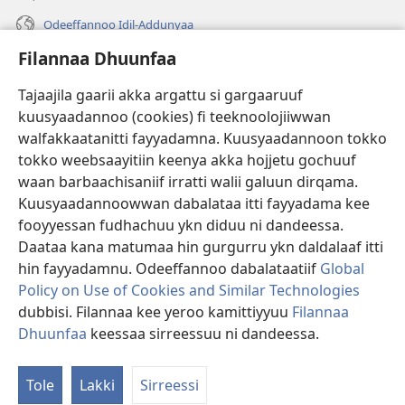
Odeeffannoo Idil-Addunyaa
Filannaa Dhuunfaa
Gargaarsa
Tajaajila gaarii akka argattu si gargaaruuf
Buusii
(opens
kuusyaadannoo (cookies) fi teeknoolojiiwwan
new
walfakkaatanitti fayyadamna. Kuusyaadannoon tokko
window)
"LAAYIBRARII INTARNEETIIRRAA"
tokko weebsaayitiin keenya akka hojjetu gochuuf
(opens
new
waan barbaachisaniif irratti walii galuun dirqama.
®
JW Hub
window)
(opens
Kuusyaadannoowwan dabalataa itti fayyadama kee
new
fooyyessan fudhachuu ykn diduu ni dandeessa.
Appilikeeshinii
JW Library
window)
Daataa kana matumaa hin gurgurru ykn daldalaaf itti
hin fayyadamnu. Odeeffannoo dabalataatiif
Global
Policy on Use of Cookies and Similar Technologies
dubbisi. Filannaa kee yeroo kamittiyyuu
Filannaa
Copyright
© 2026 Watch Tower Bible and Tract Society of Pennsylvania.
Dhuunfaa
keessaa sirreessuu ni dandeessa.
WALII GALTEE
|
IMAAMMATA MATEENYAA
|
FILANNAA DHUUNFAA
Tole
Lakki
Sirreessi