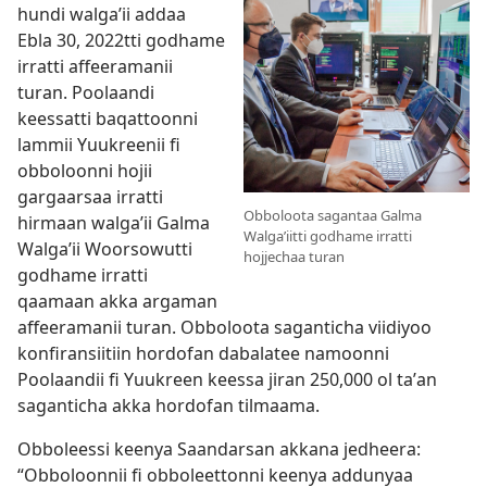
hundi walgaʼii addaa
Ebla 30, 2022​tti godhame
irratti affeeramanii
turan. Poolaandi
keessatti baqattoonni
lammii Yuukreenii fi
obboloonni hojii
gargaarsaa irratti
Obboloota sagantaa Galma
hirmaan walgaʼii Galma
Walgaʼiitti godhame irratti
Walgaʼii Woorsowutti
hojjechaa turan
godhame irratti
qaamaan akka argaman
affeeramanii turan. Obboloota saganticha viidiyoo
konfiransiitiin hordofan dabalatee namoonni
Poolaandii fi Yuukreen keessa jiran 250,000 ol taʼan
saganticha akka hordofan tilmaama.
Obboleessi keenya Saandarsan akkana jedheera:
“Obboloonnii fi obboleettonni keenya addunyaa