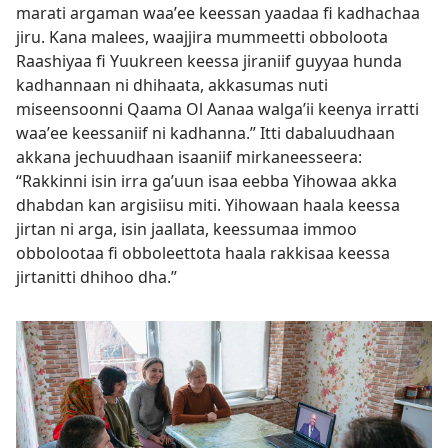
marati argaman waaʼee keessan yaadaa fi kadhachaa
jiru. Kana malees, waajjira mummeetti obboloota
Raashiyaa fi Yuukreen keessa jiraniif guyyaa hunda
kadhannaan ni dhihaata, akkasumas nuti
miseensoonni Qaama Ol Aanaa walgaʼii keenya irratti
waaʼee keessaniif ni kadhanna.” Itti dabaluudhaan
akkana jechuudhaan isaaniif mirkaneesseera:
“Rakkinni isin irra gaʼuun isaa eebba Yihowaa akka
dhabdan kan argisiisu miti. Yihowaan haala keessa
jirtan ni arga, isin jaallata, keessumaa immoo
obbolootaa fi obboleettota haala rakkisaa keessa
jirtanitti dhihoo dha.”