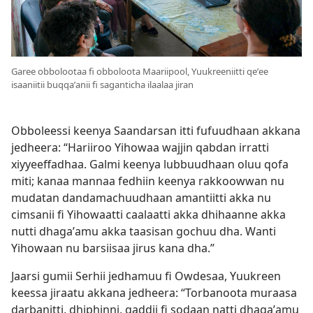
Garee obbolootaa fi obboloota Maariipool, Yuukreeniitti qeʼee
isaaniitii buqqaʼanii fi saganticha ilaalaa jiran
Obboleessi keenya Saandarsan itti fufuudhaan akkana
jedheera: “Hariiroo Yihowaa wajjin qabdan irratti
xiyyeeffadhaa. Galmi keenya lubbuudhaan oluu qofa
miti; kanaa mannaa fedhiin keenya rakkoowwan nu
mudatan dandamachuudhaan amantiitti akka nu
cimsanii fi Yihowaatti caalaatti akka dhihaanne akka
nutti dhagaʼamu akka taasisan gochuu dha. Wanti
Yihowaan nu barsiisaa jirus kana dha.”
Jaarsi gumii Serhii jedhamuu fi Owdesaa, Yuukreen
keessa jiraatu akkana jedheera: “Torbanoota muraasa
darbanitti, dhiphinni, gaddii fi sodaan natti dhagaʼamu