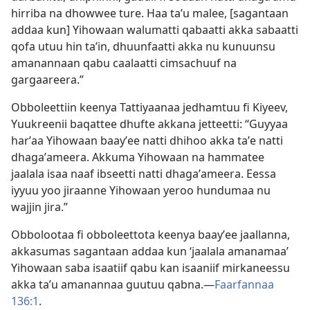
hirriba na dhowwee ture. Haa taʼu malee, [sagantaan
addaa kun] Yihowaan walumatti qabaatti akka sabaatti
qofa utuu hin taʼin, dhuunfaatti akka nu kunuunsu
amanannaan qabu caalaatti cimsachuuf na
gargaareera.”
Obboleettiin keenya Tattiyaanaa jedhamtuu fi Kiyeev,
Yuukreenii baqattee dhufte akkana jetteetti: “Guyyaa
harʼaa Yihowaan baayʼee natti dhihoo akka taʼe natti
dhagaʼameera. Akkuma Yihowaan na hammatee
jaalala isaa naaf ibseetti natti dhagaʼameera. Eessa
iyyuu yoo jiraanne Yihowaan yeroo hundumaa nu
wajjin jira.”
Obbolootaa fi obboleettota keenya baayʼee jaallanna,
akkasumas sagantaan addaa kun ‘jaalala amanamaa’
Yihowaan saba isaatiif qabu kan isaaniif mirkaneessu
akka taʼu amanannaa guutuu qabna.—
Faarfannaa
136:1
.