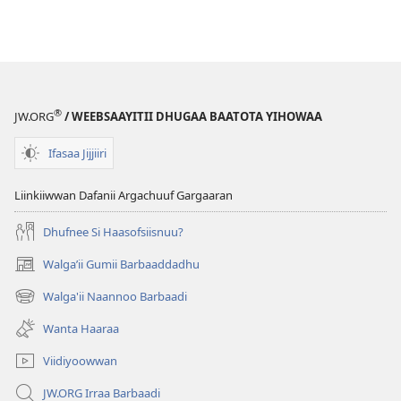
®
JW.ORG
/ WEEBSAAYITII DHUGAA BAATOTA YIHOWAA
Ifasaa Jijjiiri
Liinkiiwwan Dafanii Argachuuf Gargaaran
Dhufnee Si Haasofsiisnuu?
Walgaʼii Gumii Barbaaddadhu
(opens
new
Walga'ii Naannoo Barbaadi
(opens
window)
new
Wanta Haaraa
window)
Viidiyoowwan
JW.ORG Irraa Barbaadi