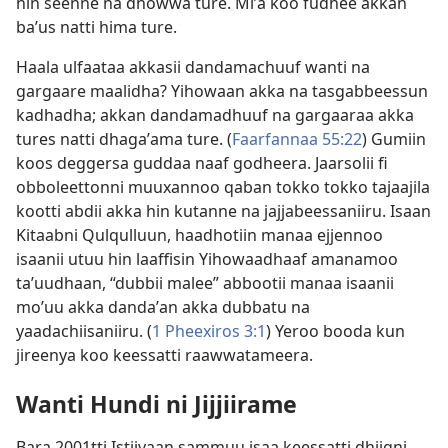
hin seenne na dhowwa ture. Miʼa koo fudhee akkan
baʼus natti hima ture.
Haala ulfaataa akkasii dandamachuuf wanti na
gargaare maalidha? Yihowaan akka na tasgabbeessun
kadhadha; akkan dandamadhuuf na gargaaraa akka
tures natti dhagaʼama ture. (
Faarfannaa 55:22
) Gumiin
koos deggersa guddaa naaf godheera. Jaarsolii fi
obboleettonni muuxannoo qaban tokko tokko tajaajila
kootti abdii akka hin kutanne na jajjabeessaniiru. Isaan
Kitaabni Qulqulluun, haadhotiin manaa ejjennoo
isaanii utuu hin laaffisin Yihowaadhaaf amanamoo
taʼuudhaan, “dubbii malee” abbootii manaa isaanii
moʼuu akka dandaʼan akka dubbatu na
yaadachiisaniiru. (
1 Pheexiros 3:1
) Yeroo booda kun
jireenya koo keessatti raawwatameera.
Wanti Hundi ni Jijjiirame
Bara 2001​tti Istiivaan sammuu isaa keessatti dhiigni