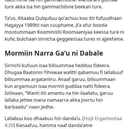
ture akka isa hin gammachiisne beekan ture.
Taʼus, Kitaaba Qulqulluu qoʼachuu koo itti fufuudhaan
Hagayya 1989​tti nan cuuphame. Jiʼa afur booda
mootummaan Kooministii Roomaaniyaa keessa ture ni
kufe; bulchaan sirnicha geggeessaa tures ni ajjeefame.
Mormiin Narra Gaʼu ni Dabale
Sirnichi kufuun isaa bilisummaa hedduu fideera.
Dhugaa Baatonni Yihowaa walitti qabamuu fi lallabuuf
bilisummaa argataniiru. Anaaf garuu, bilisummaan
kun argamuun isaa mormii guddaa natti fideera.
Istiivaan, “Wanti itti amantu na hin ilaallatu, garuu
lallaba jettee mana namaarra akka joortu hin
barbaadu” naan jedhe.
Lallabuu koo dhaabuu hin dandaʼu. (
Hojii Ergamootaa
4:20
) Kanaafuu, hamma naaf dandaʼame