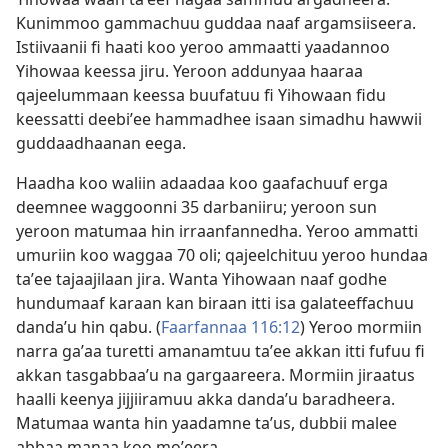
Kunimmoo gammachuu guddaa naaf argamsiiseera.
Istiivaanii fi haati koo yeroo ammaatti yaadannoo
Yihowaa keessa jiru. Yeroon addunyaa haaraa
qajeelummaan keessa buufatuu fi Yihowaan fidu
keessatti deebiʼee hammadhee isaan simadhu hawwii
guddaadhaanan eega.
Haadha koo waliin adaadaa koo gaafachuuf erga
deemnee waggoonni 35 darbaniiru; yeroon sun
yeroon matumaa hin irraanfannedha. Yeroo ammatti
umuriin koo waggaa 70 oli; qajeelchituu yeroo hundaa
taʼee tajaajilaan jira. Wanta Yihowaan naaf godhe
hundumaaf karaan kan biraan itti isa galateeffachuu
dandaʼu hin qabu. (
Faarfannaa 116:12
) Yeroo mormiin
narra gaʼaa turetti amanamtuu taʼee akkan itti fufuu fi
akkan tasgabbaaʼu na gargaareera. Mormiin jiraatus
haalli keenya jijjiiramuu akka dandaʼu baradheera.
Matumaa wanta hin yaadamne taʼus, dubbii malee
abbaa manaa koo moʼeera.