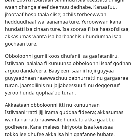
waan dhangalaʼeef deemuu dadhabe. Kanaafuu,
jiʼootaaf hospitaala ciise; achiis torbeewwan
hedduudhaaf walʼaanamaa ture. Yeroowwan kana
hundatti isa cinaan ture. Isa sooraa fi isa haasofsiisaa,
akkasumas wanta isa barbaachisu hundumaa isaa
gochaan ture.
Obboloonni gumii koos dhufanii isa gaafataniiru.
Istiivaan jaalalaa fi kunuunsa obboloonni isaaf godhan
arguu dandaʼeera. Baayʼeen isaanii hojii guyyaa
guyyaadhaan raawwachuu qabnurratti nu gargaaraa
turan. Jaarsoliinis nu jajjabeessuu fi nu deggeruuf
yeroo hunda qophaaʼoo turan.
Akkaataan obboloonni itti nu kunuunsan
Istiivaanirratti jijjiirama guddaa fideera; akkasumas
wanta narratti raawwate hundatti akka gaabbu
godheera. Kana malees, hiriyoota isaa keessaa
tokkollee dhufee akka isa hin gaafanne hubate.