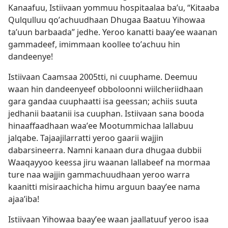
Kanaafuu, Istiivaan yommuu hospitaalaa baʼu, “Kitaaba
Qulqulluu qoʼachuudhaan Dhugaa Baatuu Yihowaa
taʼuun barbaada” jedhe. Yeroo kanatti baayʼee waanan
gammadeef, imimmaan koollee toʼachuu hin
dandeenye!
Istiivaan Caamsaa 2005​tti, ni cuuphame. Deemuu
waan hin dandeenyeef obboloonni wiilcheriidhaan
gara gandaa cuuphaatti isa geessan; achiis suuta
jedhanii baatanii isa cuuphan. Istiivaan sana booda
hinaaffaadhaan waaʼee Mootummichaa lallabuu
jalqabe. Tajaajilarratti yeroo gaarii wajjin
dabarsineerra. Namni kanaan dura dhugaa dubbii
Waaqayyoo keessa jiru waanan lallabeef na mormaa
ture naa wajjin gammachuudhaan yeroo warra
kaanitti misiraachicha himu arguun baayʼee nama
ajaaʼiba!
Istiivaan Yihowaa baayʼee waan jaallatuuf yeroo isaa