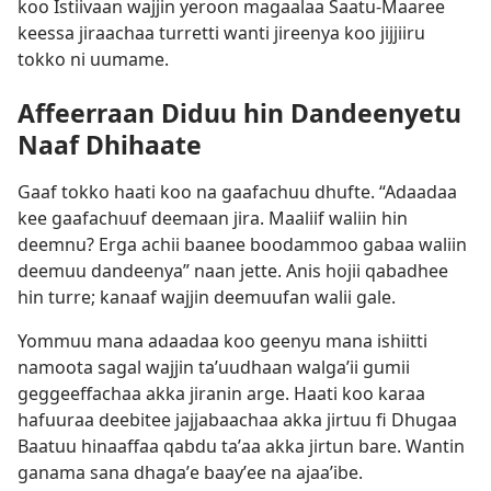
koo Istiivaan wajjin yeroon magaalaa Saatu-Maaree
keessa jiraachaa turretti wanti jireenya koo jijjiiru
tokko ni uumame.
Affeerraan Diduu hin Dandeenyetu
Naaf Dhihaate
Gaaf tokko haati koo na gaafachuu dhufte. “Adaadaa
kee gaafachuuf deemaan jira. Maaliif waliin hin
deemnu? Erga achii baanee boodammoo gabaa waliin
deemuu dandeenya” naan jette. Anis hojii qabadhee
hin turre; kanaaf wajjin deemuufan walii gale.
Yommuu mana adaadaa koo geenyu mana ishiitti
namoota sagal wajjin taʼuudhaan walgaʼii gumii
geggeeffachaa akka jiranin arge. Haati koo karaa
hafuuraa deebitee jajjabaachaa akka jirtuu fi Dhugaa
Baatuu hinaaffaa qabdu taʼaa akka jirtun bare. Wantin
ganama sana dhagaʼe baayʼee na ajaaʼibe.