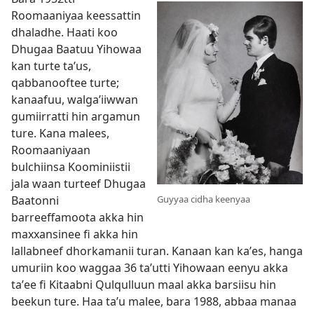
Roomaaniyaa keessattin
dhaladhe. Haati koo
Dhugaa Baatuu Yihowaa
kan turte taʼus,
qabbanooftee turte;
kanaafuu, walgaʼiiwwan
gumiirratti hin argamun
ture. Kana malees,
Roomaaniyaan
bulchiinsa Koominiistii
jala waan turteef Dhugaa
Baatonni
Guyyaa cidha keenyaa
barreeffamoota akka hin
maxxansinee fi akka hin
lallabneef dhorkamanii turan. Kanaan kan kaʼes, hanga
umuriin koo waggaa 36 taʼutti Yihowaan eenyu akka
taʼee fi Kitaabni Qulqulluun maal akka barsiisu hin
beekun ture. Haa taʼu malee, bara 1988, abbaa manaa