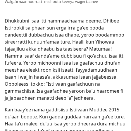
Walgaʼii naannoorratti michoota keenya wajjin taanee
Dhukkubni isaa itti hammaachaama deeme. Dhibee
Istirookii salphaan sun erga irra gaʼee booda
dandeettii dubbachuu isaa dhabe, yeroo boodammoo
sireerratti kunuunfamaa ture. Haalli kun Yihowaa
tajaajiluu akka dhaabu isa taasiseera? Matumaa!
Hamma isaaf dandaʼame dubbisuu fi qoʼachuu isaa itti
fufeera. Yeroo michoonni isaa isa gaafachuu dhufan
meeshaa eleektirooniksii isaatti fayyadamuudhaan
isaanii wajjin haasaʼa, akkasumas isaan jajjabeessa.
Obboleessi tokko: “Istiivaan gaafachuun na
gammachiisa. Isa gaafadhee yeroon baʼu haaromee fi
jajjabaadheen manatti deebiʼa” jedheera.
Kan baayʼee nama gaddisiisu Istiivaan Muddee 2015
duʼaan boqote. Kun gadda guddaa narraan gaʼee ture.
Haa taʼu malee, duʼuu isaa yeroo dheeraa dura michuu
Yihowaa waan taʼeef nagaa sammuu argadheera.