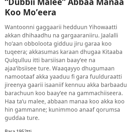
“Dubbii Malee” Abbaa Manaa
Koo Moʼeera
Wantoonni gaggaarii hedduun Yihowaatti
akkan dhihaadhu na gargaaraniiru. Jaalalli
hoʼaan obboloota gidduu jiru garaa koo
tuqeera; akkasumas karaan dhugaa Kitaaba
Qulqulluu itti barsiisan baayʼee na
ajaaʼibsiisee ture. Waaqayyo dhugumaan
namootaaf akka yaaduu fi gara fuulduraatti
jireenya gaarii isaaniif kennuu akka barbaadu
barachuun koo baayʼee na gammachiiseera.
Haa taʼu malee, abbaan manaa koo akka koo
hin gammanne; kunimmoo anaaf qorumsa
guddaa ture.
Bara 1952​tti