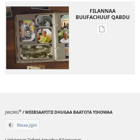
FILANNAA
BUUFACHUUF QABDU
Filannaawwan
barreeffamoota
buufachuuf
qabdu
Seenaa
Jireenyaa
Dhugaa
Baatota
Yihowaa
®
JW.ORG
/ WEEBSAAYITII DHUGAA BAATOTA YIHOWAA
Ifasaa Jijjiiri
Liinkiiwwan Dafanii Argachuuf Gargaaran