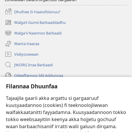
Dhufnee Si Haasofsiisnuu?
Walgaʼii Gumii Barbaaddadhu
(opens
new
Walga'ii Naannoo Barbaadi
(opens
window)
new
Wanta Haaraa
window)
Viidiyoowwan
JW.ORG Irraa Barbaadi
Odeeffannoo Idil-Addunyaa
Filannaa Dhuunfaa
Gargaarsa
Tajaajila gaarii akka argattu si gargaaruuf
Buusii
(opens
kuusyaadannoo (cookies) fi teeknoolojiiwwan
new
walfakkaatanitti fayyadamna. Kuusyaadannoon tokko
window)
"LAAYIBRARII INTARNEETIIRRAA"
tokko weebsaayitiin keenya akka hojjetu gochuuf
(opens
new
waan barbaachisaniif irratti walii galuun dirqama.
®
JW Hub
window)