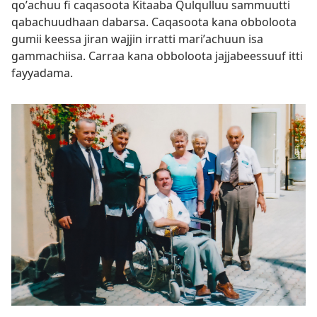
qoʼachuu fi caqasoota Kitaaba Qulqulluu sammuutti
qabachuudhaan dabarsa. Caqasoota kana obboloota
gumii keessa jiran wajjin irratti mariʼachuun isa
gammachiisa. Carraa kana obboloota jajjabeessuuf itti
fayyadama.