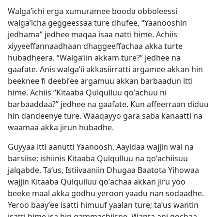
Walgaʼichi erga xumuramee booda obboleessi
walgaʼicha geggeessaa ture dhufee, “Yaanooshin
jedhama” jedhee maqaa isaa natti hime. Achiis
xiyyeeffannaadhaan dhaggeeffachaa akka turte
hubadheera. “Walgaʼiin akkam ture?” jedhee na
gaafate. Anis walgaʼii akkasiirratti argamee akkan hin
beeknee fi deebiʼee argamuu akkan barbaadun itti
hime. Achiis “Kitaaba Qulqulluu qoʼachuu ni
barbaaddaa?” jedhee na gaafate. Kun affeerraan diduu
hin dandeenye ture. Waaqayyo gara saba kanaatti na
waamaa akka jirun hubadhe.
Guyyaa itti aanutti Yaanoosh, Aayidaa wajjin wal na
barsiise; ishiinis Kitaaba Qulqulluu na qoʼachiisuu
jalqabde. Taʼus, Istiivaaniin Dhugaa Baatota Yihowaa
wajjin Kitaaba Qulqulluu qoʼachaa akkan jiru yoo
beeke maal akka godhu yeroon yaadu nan sodaadhe.
Yeroo baayʼee isatti himuuf yaalan ture; taʼus wantin
isatti hime isa hin gammachiisne. Wanta ani gochaa