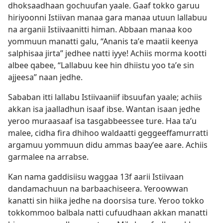
dhoksaadhaan gochuufan yaale. Gaaf tokko garuu
hiriyoonni Istiivan manaa gara manaa utuun lallabuu
na arganii Istiivaanitti himan. Abbaan manaa koo
yommuun manatti galu, “Ananis taʼe maatii keenya
salphisaa jirta” jedhee natti iyye! Achiis morma kootti
albee qabee, “Lallabuu kee hin dhiistu yoo taʼe sin
ajjeesa” naan jedhe.
Sababan itti lallabu Istiivaaniif ibsuufan yaale; achiis
akkan isa jaalladhun isaaf ibse. Wantan isaan jedhe
yeroo muraasaaf isa tasgabbeessee ture. Haa taʼu
malee, cidha fira dhihoo waldaatti geggeeffamurratti
argamuu yommuun didu ammas baayʼee aare. Achiis
garmalee na arrabse.
Kan nama gaddisiisu waggaa 13f aarii Istiivaan
dandamachuun na barbaachiseera. Yeroowwan
kanatti sin hiika jedhe na doorsisa ture. Yeroo tokko
tokkommoo balbala natti cufuudhaan akkan manatti