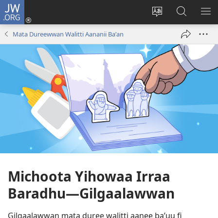
JW.ORG
Gali
(opens
Afaan
JW.ORG
BA
new
weebsaayitii
Irraa
ARG
Mata Dureewwan Walitti Aananii Baʼan
window)
jijjiiri
Barbaadi
Michoota Yihowaa Irraa
Baradhu​—Gilgaalawwan
Gilgaalawwan mata duree walitti aanee baʼuu fi