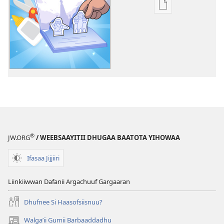
Filannaawwan
barreeffamoota
buufachuuf
qabdu
Michoota
Yihowaa
Irraa
Baradhu​
—
Gilgaalawwan
®
JW.ORG
/ WEEBSAAYITII DHUGAA BAATOTA YIHOWAA
Ifasaa Jijjiiri
Liinkiiwwan Dafanii Argachuuf Gargaaran
Dhufnee Si Haasofsiisnuu?
Walgaʼii Gumii Barbaaddadhu