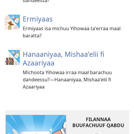
dandeessa?
Ermiyaas
Ermiyaas isa michuu Yihowaa taʼerraa maal
baratta?
Hanaaniyaa, Mishaaʼelii fi
Azaariyaa
Michoota Yihowaa irraa maal barachuu
dandeessu?—Hanaaniyaa, Mishaaʼelii fi
Azaariyaa
FILANNAA
BUUFACHUUF QABDU