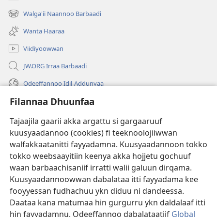
(opens
new
Walga'ii Naannoo Barbaadi
(opens
window)
new
Wanta Haaraa
window)
Viidiyoowwan
JW.ORG Irraa Barbaadi
Odeeffannoo Idil-Addunyaa
Filannaa Dhuunfaa
Gargaarsa
Tajaajila gaarii akka argattu si gargaaruuf
Buusii
(opens
kuusyaadannoo (cookies) fi teeknoolojiiwwan
new
walfakkaatanitti fayyadamna. Kuusyaadannoon tokko
window)
"LAAYIBRARII INTARNEETIIRRAA"
tokko weebsaayitiin keenya akka hojjetu gochuuf
(opens
new
waan barbaachisaniif irratti walii galuun dirqama.
®
JW Hub
window)
(opens
Kuusyaadannoowwan dabalataa itti fayyadama kee
new
fooyyessan fudhachuu ykn diduu ni dandeessa.
Appilikeeshinii
JW Library
window)
Daataa kana matumaa hin gurgurru ykn daldalaaf itti
hin fayyadamnu. Odeeffannoo dabalataatiif
Global