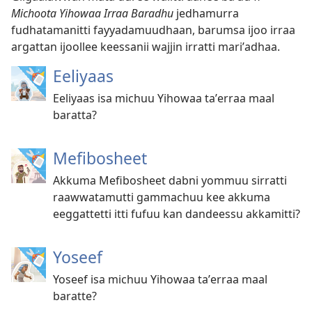
Michoota Yihowaa Irraa Baradhu
jedhamurra
fudhatamanitti fayyadamuudhaan, barumsa ijoo irraa
argattan ijoollee keessanii wajjin irratti mariʼadhaa.
Eeliyaas
Eeliyaas isa michuu Yihowaa taʼerraa maal
baratta?
Mefibosheet
Akkuma Mefibosheet dabni yommuu sirratti
raawwatamutti gammachuu kee akkuma
eeggattetti itti fufuu kan dandeessu akkamitti?
Yoseef
Yoseef isa michuu Yihowaa taʼerraa maal
baratte?