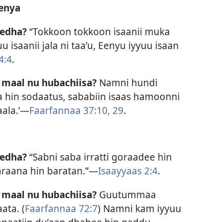
enya
jedha?
“Tokkoon tokkoon isaanii muka
u isaanii jala ni taaʼu, Eenyu iyyuu isaan
4:4
.
 maal nu hubachiisa?
Namni hundi
a hin sodaatus, sababiin isaas hamoonni
aala.’—
Faarfannaa 37:10,
29
.
jedha?
“Sabni saba irratti goraadee hin
araana hin baratan.”—
Isaayyaas 2:4
.
 maal nu hubachiisa?
Guutummaa
ata. (
Faarfannaa 72:7
) Namni kam iyyuu