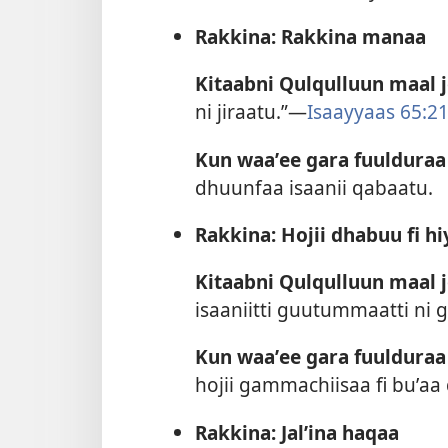
Rakkina: Rakkina manaa
Kitaabni Qulqulluun maal 
ni jiraatu.”—
Isaayyaas 65:2
Kun waaʼee gara fuulduraa
dhuunfaa isaanii qabaatu.
Rakkina: Hojii dhabuu fi 
Kitaabni Qulqulluun maal 
isaaniitti guutummaatti n
Kun waaʼee gara fuulduraa
hojii gammachiisaa fi buʼaa
Rakkina: Jalʼina haqaa