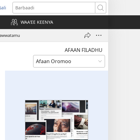
Gali
opens
Barbaadi
new
WAAʼEE KEENYA
indow)
Raawwatamu
AFAAN FILADHU