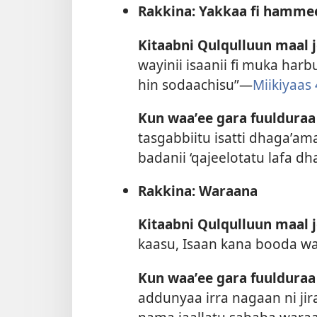
Rakkina: Yakkaa fi hamme
Kitaabni Qulqulluun maal 
wayinii isaanii fi muka harbu
hin sodaachisu”—
Miikiyaas 
Kun waaʼee gara fuulduraa
tasgabbiitu isatti dhagaʼam
badanii ‘qajeelotatu lafa dh
Rakkina: Waraana
Kitaabni Qulqulluun maal 
kaasu, Isaan kana booda w
Kun waaʼee gara fuulduraa
addunyaa irra nagaan ni jira