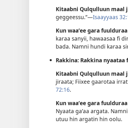
Kitaabni Qulqulluun maal 
geggeessu.”—
Isaayyaas 32:
Kun waaʼee gara fuulduraa
karaa sanyii, hawaasaa fi 
bada. Namni hundi karaa sirr
Rakkina: Rakkina nyaataa f
Kitaabni Qulqulluun maal 
jiraata; Fiixee gaarotaa irrat
72:16
.
Kun waaʼee gara fuulduraa
Nyaata gaʼaa argata. Namni
utuu hin argatin hin oolu.