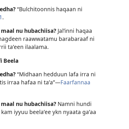
jedha?
“Bulchitoonnis haqaan ni
1
.
 maal nu hubachiisa?
Jalʼinni haqaa
dinagdeen raawwatamu barabaraaf ni
ii taʼeen ilaalama.
i Beela
jedha?
“Midhaan hedduun lafa irra ni
tis irraa hafaa ni taʼa”—
Faarfannaa
 maal nu hubachiisa?
Namni hundi
 kam iyyuu beelaʼee ykn nyaata gaʼaa