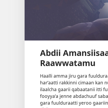
Abdii Amansiisaa
Raawwatamu
Haalli amma jiru gara fuuldura
harʼaatti rakkinni cimaan kan 
ilaalcha gaarii qabaatanii itti 
fooyyaʼa jenne abdachuuf saba
gara fuulduraatti yeroo gaari