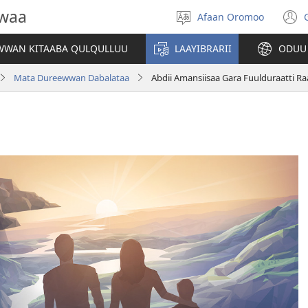
owaa
Afaan Oromoo
Afaan
(
filadhu
WAN KITAABA QULQULLUU
LAAYIBRARII
ODUU
w
Mata Dureewwan Dabalataa
Abdii Amansiisaa Gara Fuulduraatti 