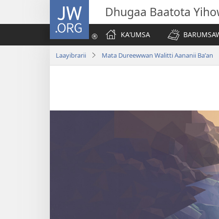
JW.ORG
Dhugaa Baatota Yih
KAʼUMSA
BARUMSAW
Laayibrarii
Mata Dureewwan Walitti Aananii Baʼan