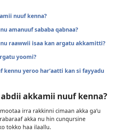
kamii nuuf kenna?
ennu amanuuf sababa qabnaa?
nnu raawwii isaa kan argatu akkamitti?
argatu yoomi?
f kennu yeroo harʼaatti kan si fayyadu
 abdii akkamii nuuf kenna?
mootaa irra rakkinni cimaan akka gaʼu
arabaraaf akka nu hin cunqursine
 tokko haa ilaallu.