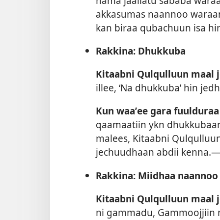
nama jaallatu sababa waraa
akkasumas naannoo waraann
kan biraa qubachuun isa hi
Rakkina: Dhukkuba
Kitaabni Qulqulluun maal 
illee, ‘Na dhukkuba’ hin je
Kun waaʼee gara fuulduraa
qaamaatiin ykn dhukkubaan 
malees, Kitaabni Qulqulluun
jechuudhaan abdii kenna.
Rakkina: Miidhaa naannoo 
Kitaabni Qulqulluun maal 
ni gammadu, Gammoojjiin n