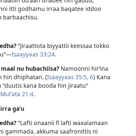
naatiin duʼaan dhabee hin gaddu,
i itti godhamu irraa baqatee iddoo
n barbaachisu.
jedha?
“Jiraattota biyyattii keessaa tokko
dhu”—
Isaayyaas 33:24
.
 maal nu hubachiisa?
Namoonni hirʼina
hin dhiphatan. (
Isaayyaas 35:5, 6
) Kana
 “duutis kana booda hin jiraatu”
—
Mulʼata 21:4
.
irra gaʼu
jedha?
“Lafti onaanii fi lafti waxalamaan
i gammada, akkuma saafronittis ni