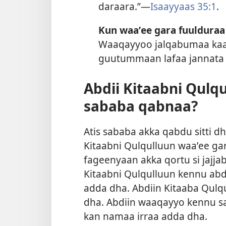
daraara.”—
Isaayyaas 35:1
.
Kun waaʼee gara fuulduraa
Waaqayyoo jalqabumaa kaa
guutummaan lafaa jannata 
Abdii Kitaabni Qul
sababa qabnaa?
Atis sababa akka qabdu sitti d
Kitaabni Qulqulluun waaʼee gar
fageenyaan akka qortu si jajjab
Kitaabni Qulqulluun kennu abd
adda dha. Abdiin Kitaaba Qulq
dha. Abdiin waaqayyo kennu sa
kan namaa irraa adda dha.