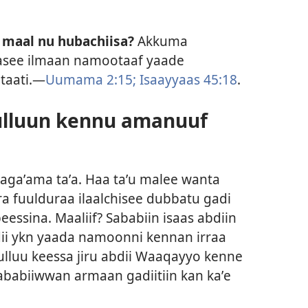
 maal nu hubachiisa?
Akkuma
see ilmaan namootaaf yaade
taati.—
Uumama 2:15;
Isaayyaas 45:18
.
qulluun kennu amanuuf
hagaʼama taʼa. Haa taʼu malee wanta
a fuulduraa ilaalchisee dubbatu gadi
eessina. Maaliif? Sababiin isaas abdiin
ii ykn yaada namoonni kennan irraa
ulluu keessa jiru abdii Waaqayyo kenne
babiiwwan armaan gadiitiin kan kaʼe