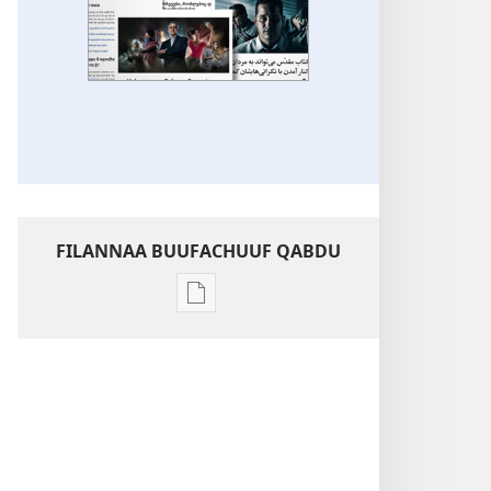
FILANNAA BUUFACHUUF QABDU
Filannaawwan
barreeffamoota
buufachuuf
qabdu
Mata
Dureewwan
Dabalataa