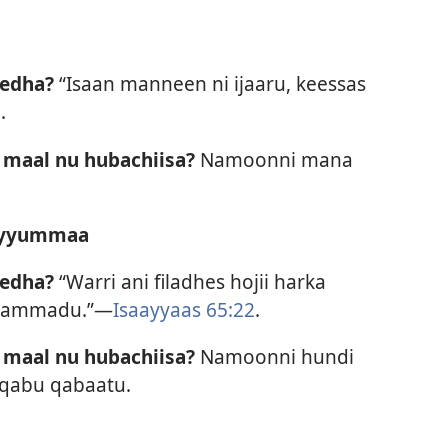
jedha?
“Isaan manneen ni ijaaru, keessas
1
.
 maal nu hubachiisa?
Namoonni mana
hiyyummaa
jedha?
“Warri ani filadhes hojii harka
i gammadu.”—
Isaayyaas 65:22
.
 maal nu hubachiisa?
Namoonni hundi
 qabu qabaatu.