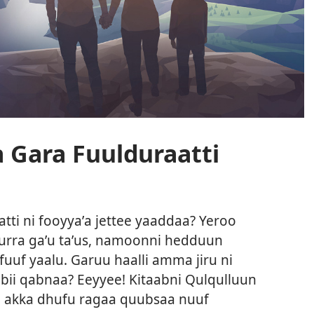
 Gara Fuulduraatti
atti ni fooyyaʼa jettee yaaddaa? Yeroo
nurra gaʼu taʼus, namoonni hedduun
fufuuf yaalu. Garuu haalli amma jiru ni
bii qabnaa? Eeyyee! Kitaabni Qulqulluun
in akka dhufu ragaa quubsaa nuuf