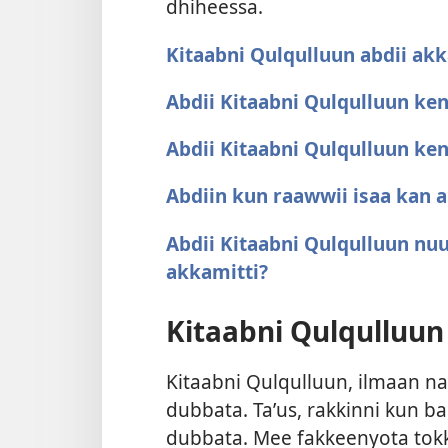
dhiheessa.
Kitaabni Qulqulluun abdii ak
Abdii Kitaabni Qulqulluun k
Abdii Kitaabni Qulqulluun ke
Abdiin kun raawwii isaa kan 
Abdii Kitaabni Qulqulluun nuu
akkamitti?
Kitaabni Qulqulluun
Kitaabni Qulqulluun, ilmaan na
dubbata. Taʼus, rakkinni kun b
dubbata. Mee fakkeenyota tokko