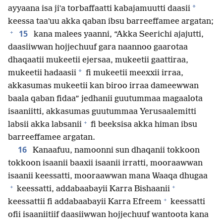
*
ayyaana isa jiʼa torbaffaatti kabajamuutti daasii
keessa taaʼuu akka qaban ibsu barreeffamee argatan;
+
15
kana malees yaanni, “Akka Seerichi ajajutti,
daasiiwwan hojjechuuf gara naannoo gaarotaa
dhaqaatii mukeetii ejersaa, mukeetii gaattiraa,
*
mukeetii hadaasii
fi mukeetii meexxii irraa,
akkasumas mukeetii kan biroo irraa dameewwan
baala qaban fidaa” jedhanii guutummaa magaalota
isaaniitti, akkasumas guutummaa Yerusaalemitti
+
labsii akka labsanii
fi beeksisa akka himan ibsu
barreeffamee argatan.
16
Kanaafuu, namoonni sun dhaqanii tokkoon
tokkoon isaanii baaxii isaanii irratti, mooraawwan
isaanii keessatti, mooraawwan mana Waaqa dhugaa
+
+
keessatti, addabaabayii Karra Bishaanii
+
keessattii fi addabaabayii Karra Efreem
keessatti
ofii isaaniitiif daasiiwwan hojjechuuf wantoota kana