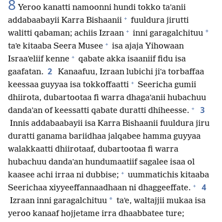
8
Yeroo kanatti namoonni hundi tokko taʼanii
+
addabaabayii Karra Bishaanii
fuuldura jirutti
+
*
walitti qabaman; achiis Izraan
inni garagalchituu
+
taʼe kitaaba Seera Musee
isa ajaja Yihowaan
+
Israaʼeliif kenne
qabate akka isaaniif fidu isa
2
gaafatan.
Kanaafuu, Izraan lubichi jiʼa torbaffaa
+
keessaa guyyaa isa tokkoffaatti
Seericha gumii
dhiirota, dubartootaa fi warra dhagaʼanii hubachuu
+
3
dandaʼan of keessatti qabate duratti dhiheesse.
Innis addabaabayii isa Karra Bishaanii fuuldura jiru
duratti ganama bariidhaa jalqabee hamma guyyaa
walakkaatti dhiirotaaf, dubartootaa fi warra
hubachuu dandaʼan hundumaatiif sagalee isaa ol
+
kaasee achi irraa ni dubbise;
uummatichis kitaaba
+
4
Seerichaa xiyyeeffannaadhaan ni dhaggeeffate.
*
Izraan inni garagalchituu
taʼe, waltajjii mukaa isa
yeroo kanaaf hojjetame irra dhaabbatee ture;