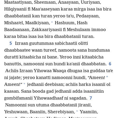
Maataatiyaan, Sheemaan, Anaayaan, Uuriyaan,
Hilqiyaanii fi Maaʼaaseyaan karaa mirga isaa isa bira
dhaabbatanii kan turan yeroo taʼu, Pedaayaan,
+
Mishaaʼel, Maalkiyaan,
Hashuum, Hash
Baadaanaan, Zakkaariyaasii fi Meshulaam immoo
karaa bitaa isaa isa bira dhaabbatanii turan.
5
Izraan guutummaa sabichaatii olitti
dhaabbaatee waan tureef, namoota sana hundumaa
duratti kitaabicha ni bane. Yeroo inni kitaabicha
6
banuttis, namoonni sun hundi kaʼanii dhaabbatan.
Achiis Izraan Yihowaa Waaqa dhugaa isa guddaa taʼe
*
ni jajate; yeroo kanatti namoonni hundi, “Ameen!
+
Ameen!”
jedhanii deebisan; achiis harka isaanii ol
kaasan. Sana booda gad jedhanii adda isaaniitiin
7
gombifamanii Yihowaadhaaf ni sagadan.
Namoonni sun utuma dhaabbatanii jiranii,
+
Yeshuwaan, Baaniin, Sherebiyaan,
Yaamiin,