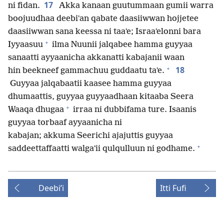
17
ni fidan.
Akka kanaan guutummaan gumii warra
boojuudhaa deebiʼan qabate daasiiwwan hojjetee
daasiiwwan sana keessa ni taaʼe; Israaʼelonni bara
+
Iyyaasuu
ilma Nuunii jalqabee hamma guyyaa
sanaatti ayyaanicha akkanatti kabajanii waan
+
18
hin beekneef gammachuu guddaatu taʼe.
Guyyaa jalqabaatii kaasee hamma guyyaa
dhumaattis, guyyaa guyyaadhaan kitaaba Seera
+
Waaqa dhugaa
irraa ni dubbifama ture. Isaanis
guyyaa torbaaf ayyaanicha ni
kabajan; akkuma Seerichi ajajuttis guyyaa
+
saddeettaffaatti walgaʼii qulqulluun ni godhame.
Deebiʼi
Itti Fufi