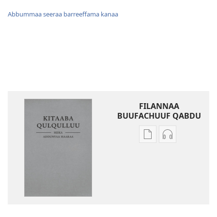
Abbummaa seeraa barreeffama kanaa
FILANNAA
BUUFACHUUF QABDU
Filannaawwan
Filannaawwa
barreeffamoota
oodiyoo
buufachuuf
buufachuuf
qabdu
qabdu
Kitaaba
Kitaaba
Qulqulluu
Qulqulluu
Hiika
Hiika