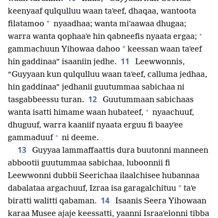
keenyaaf qulqulluu waan taʼeef, dhaqaa, wantoota
*
filatamoo
nyaadhaa; wanta miʼaawaa dhugaa;
+
warra wanta qophaaʼe hin qabneefis nyaata ergaa;
*
gammachuun Yihowaa dahoo
keessan waan taʼeef
11
hin gaddinaa” isaaniin jedhe.
Leewwonnis,
“Guyyaan kun qulqulluu waan taʼeef, calluma jedhaa,
hin gaddinaa” jedhanii guutummaa sabichaa ni
12
tasgabbeessu turan.
Guutummaan sabichaas
+
wanta isatti himame waan hubateef,
nyaachuuf,
dhuguuf, warra kaaniif nyaata erguu fi baayʼee
+
gammaduuf
ni deeme.
13
Guyyaa lammaffaattis dura buutonni manneen
abbootii guutummaa sabichaa, luboonnii fi
Leewwonni dubbii Seerichaa ilaalchisee hubannaa
*
dabalataa argachuuf, Izraa isa garagalchituu
taʼe
14
biratti walitti qabaman.
Isaanis Seera Yihowaan
karaa Musee ajaje keessatti, yaanni Israaʼelonni tibba