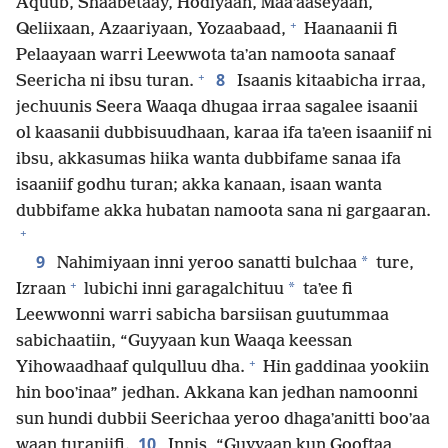
Aquub, Shaabetaay, Hodiyaan, Maaʼaaseyaan,
+
Qeliixaan, Azaariyaan, Yozaabaad,
Haanaanii fi
Pelaayaan warri Leewwota taʼan namoota sanaaf
+
8
Seericha ni ibsu turan.
Isaanis kitaabicha irraa,
jechuunis Seera Waaqa dhugaa irraa sagalee isaanii
ol kaasanii dubbisuudhaan, karaa ifa taʼeen isaaniif ni
ibsu, akkasumas hiika wanta dubbifame sanaa ifa
isaaniif godhu turan; akka kanaan, isaan wanta
dubbifame akka hubatan namoota sana ni gargaaran.
+
9
*
Nahimiyaan inni yeroo sanatti bulchaa
ture,
+
*
Izraan
lubichi inni garagalchituu
taʼee fi
Leewwonni warri sabicha barsiisan guutummaa
sabichaatiin, “Guyyaan kun Waaqa keessan
+
Yihowaadhaaf qulqulluu dha.
Hin gaddinaa yookiin
hin booʼinaa” jedhan. Akkana kan jedhan namoonni
sun hundi dubbii Seerichaa yeroo dhagaʼanitti booʼaa
10
waan turaniifi.
Innis, “Guyyaan kun Gooftaa