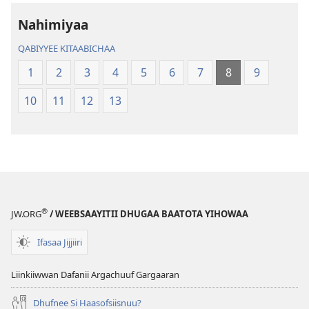
Addunyaa
Addunyaa
Haaraa
Haaraa
Nahimiyaa
QABIYYEE KITAABICHAA
1
2
3
4
5
6
7
8
9
10
11
12
13
®
JW.ORG
/ WEEBSAAYITII DHUGAA BAATOTA YIHOWAA
Ifasaa Jijjiiri
Liinkiiwwan Dafanii Argachuuf Gargaaran
Dhufnee Si Haasofsiisnuu?