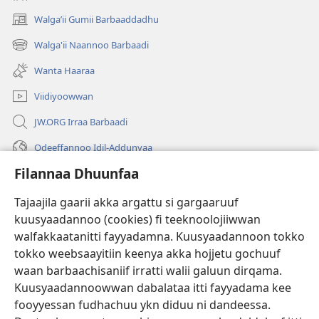
Walgaʼii Gumii Barbaaddadhu
(opens
new
Walga'ii Naannoo Barbaadi
(opens
window)
new
Wanta Haaraa
window)
Viidiyoowwan
JW.ORG Irraa Barbaadi
Odeeffannoo Idil-Addunyaa
Filannaa Dhuunfaa
Gargaarsa
Tajaajila gaarii akka argattu si gargaaruuf
Buusii
(opens
kuusyaadannoo (cookies) fi teeknoolojiiwwan
new
walfakkaatanitti fayyadamna. Kuusyaadannoon tokko
window)
"LAAYIBRARII INTARNEETIIRRAA"
tokko weebsaayitiin keenya akka hojjetu gochuuf
(opens
new
waan barbaachisaniif irratti walii galuun dirqama.
®
JW Hub
window)
Kuusyaadannoowwan dabalataa itti fayyadama kee
(opens
new
fooyyessan fudhachuu ykn diduu ni dandeessa.
Appilikeeshinii
JW Library
window)