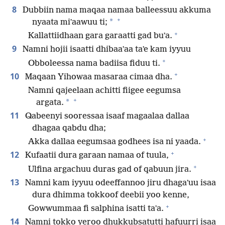
8
Dubbiin nama maqaa namaa balleessuu akkuma
+
*
nyaata miʼaawuu ti;
+
Kallattiidhaan gara garaatti gad buʼa.
9
Namni hojii isaatti dhibaaʼaa taʼe kam iyyuu
+
Obboleessa nama badiisa fiduu ti.
+
10
Maqaan Yihowaa masaraa cimaa dha.
Namni qajeelaan achitti fiigee eegumsa
+
*
argata.
11
Qabeenyi sooressaa isaaf magaalaa dallaa
dhagaa qabdu dha;
+
Akka dallaa eegumsaa godhees isa ni yaada.
+
12
Kufaatii dura garaan namaa of tuula,
+
Ulfina argachuu duras gad of qabuun jira.
13
Namni kam iyyuu odeeffannoo jiru dhagaʼuu isaa
dura dhimma tokkoof deebii yoo kenne,
+
Gowwummaa fi salphina isatti taʼa.
14
Namni tokko yeroo dhukkubsatutti hafuurri isaa