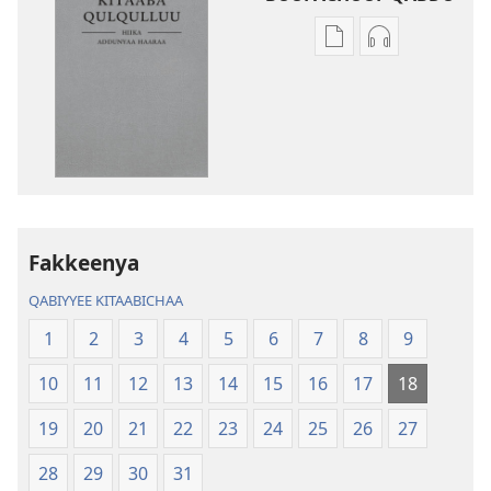
Filannaawwan
Filannaawwa
barreeffamoota
oodiyoo
buufachuuf
buufachuuf
qabdu
qabdu
Kitaaba
Kitaaba
Qulqulluu
Qulqulluu
Hiika
Hiika
Addunyaa
Addunyaa
Haaraa
Haaraa
Fakkeenya
QABIYYEE KITAABICHAA
1
2
3
4
5
6
7
8
9
10
11
12
13
14
15
16
17
18
19
20
21
22
23
24
25
26
27
28
29
30
31