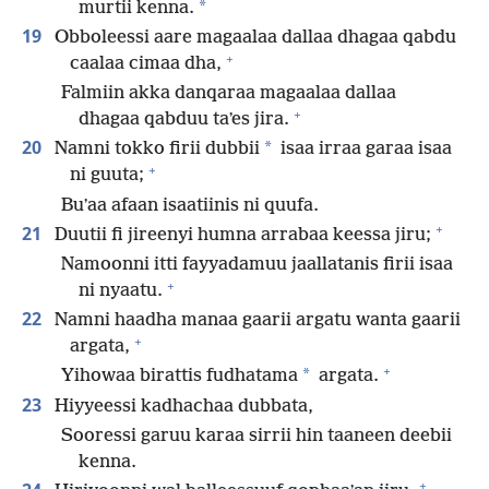
*
murtii kenna.
19
Obboleessi aare magaalaa dallaa dhagaa qabdu
+
caalaa cimaa dha,
Falmiin akka danqaraa magaalaa dallaa
+
dhagaa qabduu taʼes jira.
20
*
Namni tokko firii dubbii
isaa irraa garaa isaa
+
ni guuta;
Buʼaa afaan isaatiinis ni quufa.
+
21
Duutii fi jireenyi humna arrabaa keessa jiru;
Namoonni itti fayyadamuu jaallatanis firii isaa
+
ni nyaatu.
22
Namni haadha manaa gaarii argatu wanta gaarii
+
argata,
+
*
Yihowaa birattis fudhatama
argata.
23
Hiyyeessi kadhachaa dubbata,
Sooressi garuu karaa sirrii hin taaneen deebii
kenna.
+