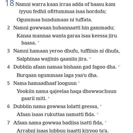
18
Namni warra kaan irraa adda of baasu kam
iyyuu fedhii ofittummaa isaa hordofa;
Ogummaa hundumaas ni tuffata.
2
Namni gowwaan hubannaatti hin gammadu;
Kanaa mannaa wanta garaa isaa keessa jiru
+
baasa.
3
Namni hamaan yeroo dhufu, tuffiinis ni dhufa,
+
Salphinaa wajjinis qaaniin jira.
+
4
Dubbiin afaan namaa bishaan gad fagoo dha.
Burqaan ogummaas laga yaaʼu dha.
+
5
Nama hamaadhaaf looguun
Yookiin nama qajeelaa haqa dhowwachuun
+
gaarii miti.
+
6
Dubbiin nama gowwaa lolatti geessa,
+
Afaan isaas rukuttaa namatti fida.
+
7
Afaan nama gowwaa badiisa isatti fida,
Arrabni isaas lubbuu isaatti kiyyoo taʼa.