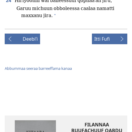
24
Hiriyoonni wal balleessuuf qophaaʼan jiru,
Garuu michuun obboleessa caalaa namatti
+
maxxanu jira.
Deebiʼi
Itti Fufi
Abbummaa seeraa barreeffama kanaa
FILANNAA
BUUFACHUUF QABDU