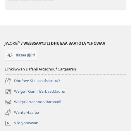
®
JW.ORG
/ WEEBSAAYITII DHUGAA BAATOTA YIHOWAA
Ifasaa Jijjiiri
Liinkiiwwan Dafanii Argachuuf Gargaaran
Dhufnee Si Haasofsiisnuu?
Walgaʼii Gumii Barbaaddadhu
(opens
new
Walga'ii Naannoo Barbaadi
(opens
window)
new
Wanta Haaraa
window)
Viidiyoowwan