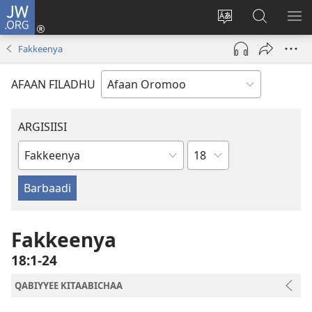
JW.ORG
Gali
(opens
Afaan
JW.ORG
BA
new
weebsaayitii
Irraa
ARG
Fakkeenya
window)
jijjiiri
Barbaadi
AFAAN FILADHU
ARGISIISI
Boqonnaa
Kitaaba
Kitaaba
Qulqulluu
Fakkeenya
18:1-24
QABIYYEE KITAABICHAA