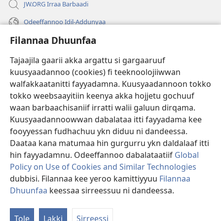
JW.ORG Irraa Barbaadi
Odeeffannoo Idil-Addunyaa
Filannaa Dhuunfaa
Gargaarsa
Tajaajila gaarii akka argattu si gargaaruuf
Buusii
(opens
kuusyaadannoo (cookies) fi teeknoolojiiwwan
new
walfakkaatanitti fayyadamna. Kuusyaadannoon tokko
window)
"LAAYIBRARII INTARNEETIIRRAA"
tokko weebsaayitiin keenya akka hojjetu gochuuf
(opens
new
waan barbaachisaniif irratti walii galuun dirqama.
®
JW Hub
window)
Kuusyaadannoowwan dabalataa itti fayyadama kee
(opens
new
fooyyessan fudhachuu ykn diduu ni dandeessa.
Appilikeeshinii
JW Library
window)
Daataa kana matumaa hin gurgurru ykn daldalaaf itti
hin fayyadamnu. Odeeffannoo dabalataatiif
Global
Policy on Use of Cookies and Similar Technologies
dubbisi. Filannaa kee yeroo kamittiyyuu
Filannaa
Copyright
© 2026 Watch Tower Bible and Tract Society of Pennsylvania.
Dhuunfaa
keessaa sirreessuu ni dandeessa.
Ba
WALII GALTEE
|
IMAAMMATA MATEENYAA
|
FILANNAA DHUUNFAA
M
Tole
Lakki
Sirreessi
Ar