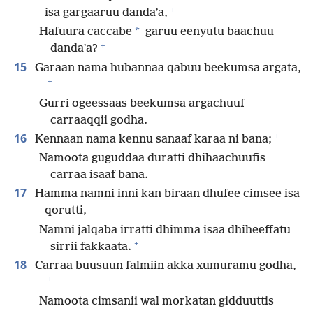
+
isa gargaaruu dandaʼa,
*
Hafuura caccabe
garuu eenyutu baachuu
+
dandaʼa?
15
Garaan nama hubannaa qabuu beekumsa argata,
+
Gurri ogeessaas beekumsa argachuuf
carraaqqii godha.
+
16
Kennaan nama kennu sanaaf karaa ni bana;
Namoota guguddaa duratti dhihaachuufis
carraa isaaf bana.
17
Hamma namni inni kan biraan dhufee cimsee isa
qorutti,
Namni jalqaba irratti dhimma isaa dhiheeffatu
+
sirrii fakkaata.
18
Carraa buusuun falmiin akka xumuramu godha,
+
Namoota cimsanii wal morkatan gidduuttis