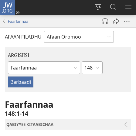
JW.ORG
Gali
(opens
Afaan
JW.ORG
BA
new
weebsaayitii
Irraa
ARG
Faarfannaa
window)
jijjiiri
Barbaadi
AFAAN FILADHU
ARGISIISI
Boqonnaa
Kitaaba
Kitaaba
Qulqulluu
Faarfannaa
148:1-14
QABIYYEE KITAABICHAA