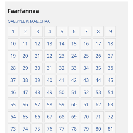
Addunyaa
Addunyaa
Haaraa
Haaraa
Faarfannaa
QABIYYEE KITAABICHAA
1
2
3
4
5
6
7
8
9
10
11
12
13
14
15
16
17
18
19
20
21
22
23
24
25
26
27
28
29
30
31
32
33
34
35
36
37
38
39
40
41
42
43
44
45
46
47
48
49
50
51
52
53
54
55
56
57
58
59
60
61
62
63
64
65
66
67
68
69
70
71
72
73
74
75
76
77
78
79
80
81