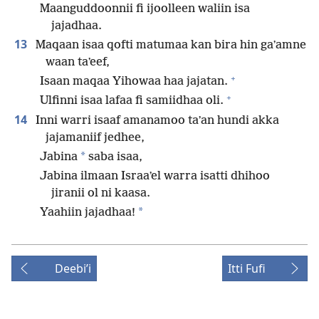
Maanguddoonnii fi ijoolleen waliin isa
jajadhaa.
13
Maqaan isaa qofti matumaa kan bira hin gaʼamne
waan taʼeef,
+
Isaan maqaa Yihowaa haa jajatan.
+
Ulfinni isaa lafaa fi samiidhaa oli.
14
Inni warri isaaf amanamoo taʼan hundi akka
jajamaniif jedhee,
*
Jabina
saba isaa,
Jabina ilmaan Israaʼel warra isatti dhihoo
jiranii ol ni kaasa.
*
Yaahiin jajadhaa!
Deebiʼi
Itti Fufi