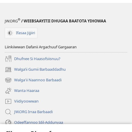
®
JW.ORG
/ WEEBSAAYITII DHUGAA BAATOTA YIHOWAA
Ifasaa Jijjiiri
Liinkiiwwan Dafanii Argachuuf Gargaaran
Dhufnee Si Haasofsiisnuu?
Walgaʼii Gumii Barbaaddadhu
(opens
new
Walga'ii Naannoo Barbaadi
(opens
window)
new
Wanta Haaraa
window)
Viidiyoowwan
JW.ORG Irraa Barbaadi
Odeeffannoo Idil-Addunyaa