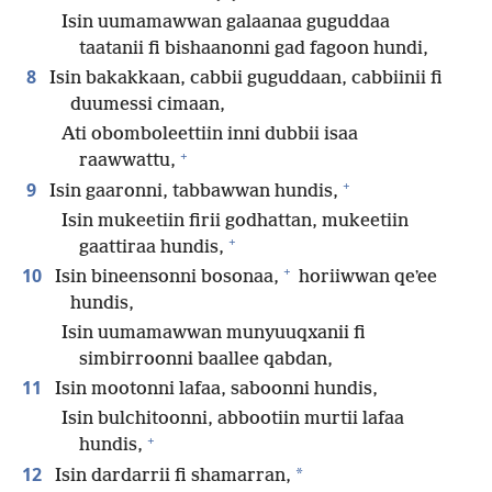
Isin uumamawwan galaanaa guguddaa
taatanii fi bishaanonni gad fagoon hundi,
8
Isin bakakkaan, cabbii guguddaan, cabbiinii fi
duumessi cimaan,
Ati obomboleettiin inni dubbii isaa
+
raawwattu,
+
9
Isin gaaronni, tabbawwan hundis,
Isin mukeetiin firii godhattan, mukeetiin
+
gaattiraa hundis,
+
10
Isin bineensonni bosonaa,
horiiwwan qeʼee
hundis,
Isin uumamawwan munyuuqxanii fi
simbirroonni baallee qabdan,
11
Isin mootonni lafaa, saboonni hundis,
Isin bulchitoonni, abbootiin murtii lafaa
+
hundis,
12
*
Isin dardarrii fi shamarran,