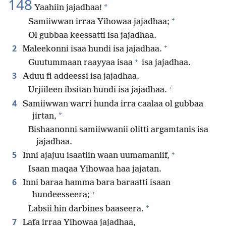
148
*
Yaahiin jajadhaa!
+
Samiiwwan irraa Yihowaa jajadhaa;
Ol gubbaa keessatti isa jajadhaa.
+
2
Maleekonni isaa hundi isa jajadhaa.
+
Guutummaan raayyaa isaa
isa jajadhaa.
3
Aduu fi addeessi isa jajadhaa.
+
Urjiileen ibsitan hundi isa jajadhaa.
4
Samiiwwan warri hunda irra caalaa ol gubbaa
*
jirtan,
Bishaanonni samiiwwanii olitti argamtanis isa
jajadhaa.
+
5
Inni ajajuu isaatiin waan uumamaniif,
Isaan maqaa Yihowaa haa jajatan.
6
Inni baraa hamma bara baraatti isaan
+
hundeesseera;
+
Labsii hin darbines baaseera.
7
Lafa irraa Yihowaa jajadhaa,