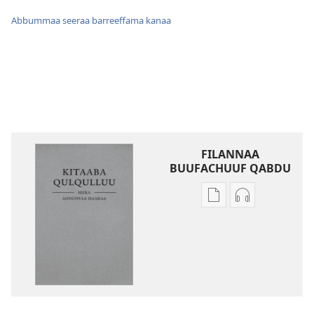
Abbummaa seeraa barreeffama kanaa
FILANNAA
BUUFACHUUF QABDU
Filannaawwan
Filannaawwa
barreeffamoota
oodiyoo
buufachuuf
buufachuuf
qabdu
qabdu
Kitaaba
Kitaaba
Qulqulluu
Qulqulluu
Hiika
Hiika