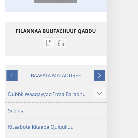
FILANNAA BUUFACHUUF QABDU
Filannaawwan
Filannaawwan
barreeffamoota
oodiyoo
buufachuuf
buufachuuf
qabdu
qabdu
BAAFATA MATADUREE
Kitaaba
Kitaaba
Deebiʼi
Itti
Qulqulluu
Qulqulluu
Fufi
Hiika
Hiika
Dubbii Waaqayyoo Irraa Baradhu
Dabalataan
Addunyaa
Addunyaa
argisiisi
Haaraa
Haaraa
Seensa
Kitaabota Kitaaba Qulqulluu