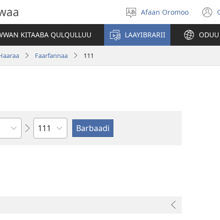
owaa
Afaan Oromoo
Afaan
(
filadhu
WAN KITAABA QULQULLUU
LAAYIBRARII
ODUU
w
Haaraa
Faarfannaa
111
Boqonnaa