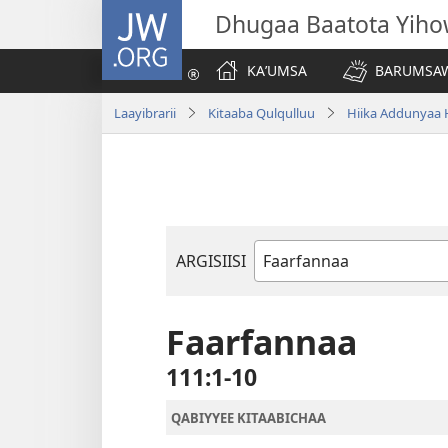
JW.ORG
Dhugaa Baatota Yih
KAʼUMSA
BARUMSAW
Laayibrarii
Kitaaba Qulqulluu
Hiika Addunyaa 
ARGISIISI
Kitaaba
Kitaaba
Qulqulluu
Faarfannaa
111:1-10
QABIYYEE KITAABICHAA