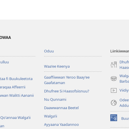
HOWAA
Oduu
Liinkiiwwa
ulluu
Dhufn
Waaʼee Keenya
Haaso
Walga
Gaaffiiwwan Yeroo Baayʼee
aa fi Buukuleetota
(opens
Barb
Gaafataman
new
Waraqaa Affeerrii
Viid
Dhufnee Si Haasofsiisnuu?
window)
wan Walitti Aananii
Nu Qunnami
Odeef
Addu
Daawwannaa Beetel
Walga’ii
Qoʼannaa Walgaʼii
Buus
(opens
Ayyaana Yaadannoo
an
new