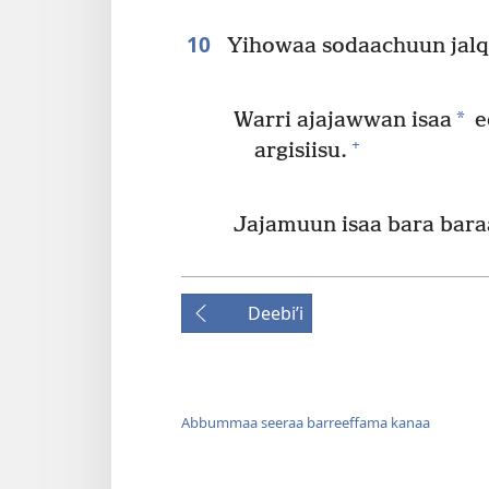
10
Yihowaa sodaachuun jalq
*
Warri ajajawwan isaa
e
+
argisiisu.
Jajamuun isaa bara bara
Deebiʼi
Abbummaa seeraa barreeffama kanaa