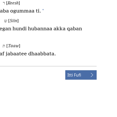
ר [
Reesh
]
+
aba ogummaa ti.
ש [
Siin
]
egan hundi hubannaa akka qaban
ת [
Taaw
]
af jabaatee dhaabbata.
Itti Fufi