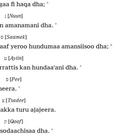
+
aa fi haqa dha;
נ [
Nuun
]
+
an amanamani dha.
ס [
Saamek
]
*
raaf yeroo hundumaa amansiisoo dha;
ע [
Ayiin
]
+
rattis kan hundaaʼani dha.
פ [
Pee
]
+
neera.
צ [
Tsadee
]
akka turu ajajeera.
ק [
Qoof
]
+
 sodaachisaa dha.