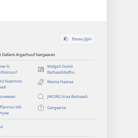
Ifasaa Jijjiiri
n Dafanii Argachuuf Gargaaran
ee Si
Walgaʼii Gumii
(opens
fsiisnuu?
Barbaaddadhu
new
'ii Naannoo
Wanta Haaraa
window)
aadi
iyoowwan
JW.ORG Irraa Barbaadi
fannoo Idil-
Gargaarsa
nyaa
ii