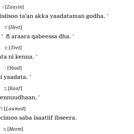
ז [
Zaayin
]
+
isiisoo taʼan akka yaadataman godha.
ח [
Heet
]
+
*
fi araara qabeessa dha.
ט [
Teet
]
+
ta ni kenna.
י [
Yood
]
+
i yaadata.
כ [
Kaaf
]
+
 kennuudhaan,
ל [
Laamed
]
cimoo saba isaatiif ibseera.
מ [
Meem
]