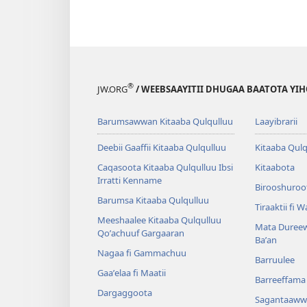
®
JW.ORG
/ WEEBSAAYITII DHUGAA BAATOTA YI
Barumsawwan Kitaaba Qulqulluu
Laayibrarii
Deebii Gaaffii Kitaaba Qulqulluu
Kitaaba Qulq
Caqasoota Kitaaba Qulqulluu Ibsi
Kitaabota
Irratti Kenname
Birooshuroot
Barumsa Kitaaba Qulqulluu
Tiraaktii fi 
Meeshaalee Kitaaba Qulqulluu
Mata Dureew
Qoʼachuuf Gargaaran
Baʼan
Nagaa fi Gammachuu
Barruulee
Gaaʼelaa fi Maatii
Barreeffama 
Dargaggoota
Sagantaaww