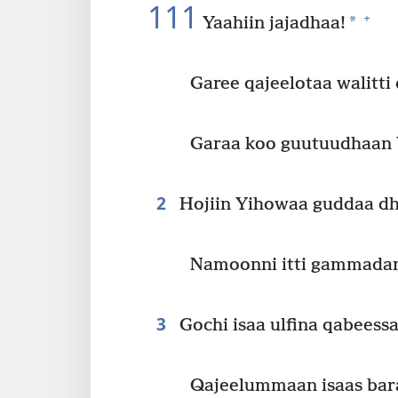
111
+
*
Yaahiin jajadhaa!
Garee qajeelotaa walitti
Garaa koo guutuudhaan 
2
Hojiin Yihowaa guddaa dh
Namoonni itti gammadan 
3
Gochi isaa ulfina qabeessa
Qajeelummaan isaas bara