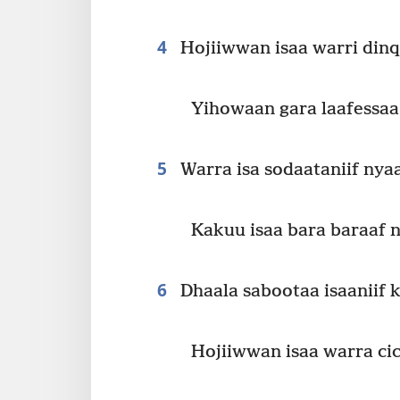
4
Hojiiwwan isaa warri dinq
Yihowaan gara laafessaa
5
Warra isa sodaataniif nyaa
Kakuu isaa bara baraaf n
6
Dhaala sabootaa isaaniif
Hojiiwwan isaa warra cic