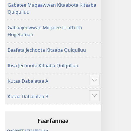
Gabatee Maqaawwan Kitaabota Kitaaba
Qulqulluu
Gabaajeewwan Miiljalee Irratti Itti
Hojjetaman
Baafata Jechoota Kitaaba Qulqulluu
Ibsa Jechoota Kitaaba Qulqulluu
Kutaa Dabalataa A
Dabalataan
argisiisi
Kutaa Dabalataa B
Dabalataan
argisiisi
Faarfannaa
QABIYYEE KITAABICHAA