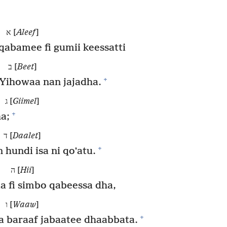
א [
Aleef
]
 qabamee fi gumii keessatti
ב [
Beet
]
+
Yihowaa nan jajadha.
ג [
Giimel
]
+
a;
ד [
Daalet
]
+
hundi isa ni qoʼatu.
ה [
Hii
]
a fi simbo qabeessa dha,
ו [
Waaw
]
+
 baraaf jabaatee dhaabbata.