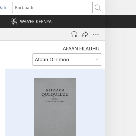
Gali
opens
Barbaadi
new
WAAʼEE KEENYA
indow)
AFAAN FILADHU