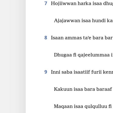
7
Hojiiwwan harka isaa dhug
Ajajawwan isaa hundi k
8
Isaan ammas taʼe bara ba
Dhugaa fi qajeelummaa ir
9
Inni saba isaatiif furii ken
Kakuun isaa bara baraaf 
Maqaan isaa qulqulluu fi