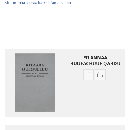
Abbummaa seeraa barreeffama kanaa
FILANNAA
BUUFACHUUF QABDU
Filannaawwan
Filannaawwa
barreeffamoota
oodiyoo
buufachuuf
buufachuuf
qabdu
qabdu
Kitaaba
Kitaaba
Qulqulluu
Qulqulluu
Hiika
Hiika
Addunyaa
Addunyaa