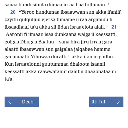
+
sanaa hundi sibiila diimaa irraa haa tolfaman.
20
“Yeroo hundumaa ibsaawwan sun akka ifaniif,
zayitii qulqulluu ejersa tumame irraa argamuu fi
+
21
ibsaadhaaf taʼu akka sii fidan Israaʼelota ajaji.
Aaronii fi ilmaan isaa dunkaana walgaʼii keessatti,
+
golgaa Dhugaa Baatuu
sana bira jiru irraa gara
alaatti ibsaawwan sun galgalaa jalqabee hamma
+
ganamaatti Yihowaa duratti
akka ifan ni godhu.
Kun Israaʼelonni guutummaa dhaloota isaanii
keessatti akka raawwataniif dambii dhaabbataa ni
+
taʼa.
Deebiʼi
Itti Fufi