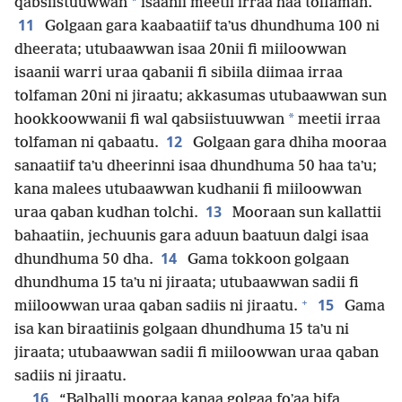
*
qabsiistuuwwan
isaanii meetii irraa haa tolfaman.
11
Golgaan gara kaabaatiif taʼus dhundhuma 100 ni
dheerata; utubaawwan isaa 20nii fi miiloowwan
isaanii warri uraa qabanii fi sibiila diimaa irraa
tolfaman 20ni ni jiraatu; akkasumas utubaawwan sun
*
hookkoowwanii fi wal qabsiistuuwwan
meetii irraa
12
tolfaman ni qabaatu.
Golgaan gara dhiha mooraa
sanaatiif taʼu dheerinni isaa dhundhuma 50 haa taʼu;
kana malees utubaawwan kudhanii fi miiloowwan
13
uraa qaban kudhan tolchi.
Mooraan sun kallattii
bahaatiin, jechuunis gara aduun baatuun dalgi isaa
14
dhundhuma 50 dha.
Gama tokkoon golgaan
dhundhuma 15 taʼu ni jiraata; utubaawwan sadii fi
+
15
miiloowwan uraa qaban sadiis ni jiraatu.
Gama
isa kan biraatiinis golgaan dhundhuma 15 taʼu ni
jiraata; utubaawwan sadii fi miiloowwan uraa qaban
sadiis ni jiraatu.
16
“Balballi mooraa kanaa golgaa foʼaa bifa