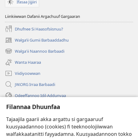
Ifasaa Jijjiiri
Liinkiiwwan Dafanii Argachuuf Gargaaran
Dhufnee Si Haasofsiisnuu?
Walgaʼii Gumii Barbaaddadhu
(opens
new
Walga'ii Naannoo Barbaadi
(opens
window)
new
Wanta Haaraa
window)
Viidiyoowwan
JW.ORG Irraa Barbaadi
Odeeffannoo Idil-Addunyaa
Filannaa Dhuunfaa
Gargaarsa
Tajaajila gaarii akka argattu si gargaaruuf
Buusii
(opens
kuusyaadannoo (cookies) fi teeknoolojiiwwan
new
walfakkaatanitti fayyadamna. Kuusyaadannoon tokko
window)