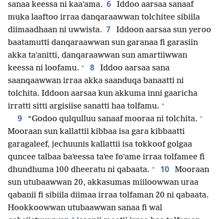
6
sanaa keessa ni kaaʼama.
Iddoo aarsaa sanaaf
muka laaftoo irraa danqaraawwan tolchitee sibiila
7
diimaadhaan ni uwwista.
Iddoon aarsaa sun yeroo
baatamutti danqaraawwan sun garanaa fi garasiin
akka taʼanitti, danqaraawwan sun amartiiwwan
+
8
keessa ni loofamu.
Iddoo aarsaa sana
saanqaawwan irraa akka saanduqa banaatti ni
tolchita. Iddoon aarsaa kun akkuma inni gaaricha
+
irratti sitti argisiise sanatti haa tolfamu.
+
9
“Godoo qulqulluu sanaaf mooraa ni tolchita.
Mooraan sun kallattii kibbaa isa gara kibbaatti
garagaleef, jechuunis kallattii isa tokkoof golgaa
quncee talbaa baʼeessa taʼee foʼame irraa tolfamee fi
+
10
dhundhuma 100 dheeratu ni qabaata.
Mooraan
sun utubaawwan 20, akkasumas miiloowwan uraa
qabanii fi sibiila diimaa irraa tolfaman 20 ni qabaata.
Hookkoowwan utubaawwan sanaa fi wal