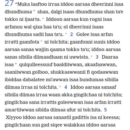
27
“Muka laaftoo irraa iddoo aarsaa dheerinni isaa
*
dhundhuma
shan, dalgi isaas dhundhuma shan taʼe
+
tokko ni ijaarta.
Iddoon aarsaa kun rogni isaa
arfanuu wal qixa haa taʼu; ol dheerinni isaas
+
2
dhundhuma sadii haa taʼu.
Golee isaa arfan
+
irratti gaanfota
ni tolchita; gaanfonni sunis iddoo
aarsaa sanaa wajjin qaama tokko taʼu; iddoo aarsaa
+
3
sanas sibiila diimaadhaan ni uwwista.
Daaraa
*
isaa
qulqulleessuuf baaldiiwwan, akaafaawwan,
saaniiwwan golboo, shukkaawwanii fi qodaawwan
ibiddaa dabalatee miʼawwan isaa hundumaa sibiila
+
4
diimaa irraa ni tolchita.
Iddoo aarsaa sanaaf
sibiila diimaa irraa waan akka gingilchaa ni tolchita;
gingilchaa sana irrattis goleewwan isaa arfan irratti
5
amartiiwwan sibiila diimaa afur ni tolchita.
Xiyyoo iddoo aarsaa sanaatii gadittis isa ni keessa;
gingilchaan sun gad siqee walakkaa iddoo aarsaa