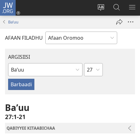
JW.ORG
Gali
(opens
Afaan
JW.ORG
BA
new
weebsaayitii
Irraa
ARG
Baʼuu
window)
jijjiiri
Barbaadi
AFAAN FILADHU
ARGISIISI
Boqonnaa
Kitaaba
Kitaaba
Qulqulluu
Baʼuu
27:1-21
QABIYYEE KITAABICHAA