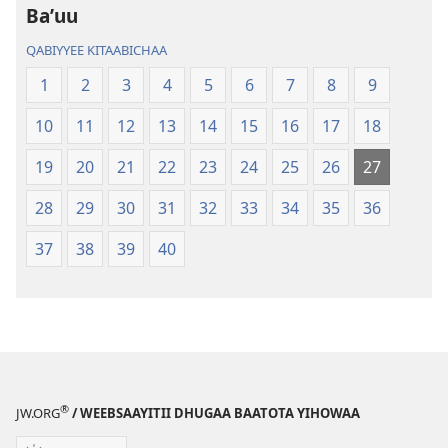
Haaraa
Haaraa
Baʼuu
QABIYYEE KITAABICHAA
1
2
3
4
5
6
7
8
9
10
11
12
13
14
15
16
17
18
19
20
21
22
23
24
25
26
27
28
29
30
31
32
33
34
35
36
37
38
39
40
®
JW.ORG
/ WEEBSAAYITII DHUGAA BAATOTA YIHOWAA