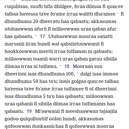
cuquliisaa, suufii bifa dhiilgee, foʼaa diimaa fi quncee
+
talbaa baʼeessa taʼee foʼame irraa walitti dhaʼamee
fi
dhundhuma 20 dheeratu haa qabaatu; akkasumas
utubaawwan afurii fi miiloowwan uraa qaban afur
+
17
haa qabaatu.
Utubaawwan mooraa sanatti
marsanii jiran hundi wal qabsiistuuwwanii fi
hookkoowwan meetii irraa tolfaman ni qabaatu;
miiloowwan isaanii warri uraa qaban garuu sibiila
+
18
diimaa irraa ni tolfamu.
Mooraan sun
+
dheerinni isaa dhundhuma 100,
dalgi isaa immoo
dhundhuma 50 haa taʼu; innis golgaa quncee talbaa
baʼeessa taʼee foʼame irraa tolfamee fi ol dheerinni
isaa dhundhuma 5 taʼu haa qabaatu; miiloowwan
uraa qabanii fi sibiila diimaa irraa tolfamanis haa
19
qabaatu.
Miʼawwanii fi meeshaawwan tajaajila
godoo qulqulluutiif oolan hundi, akkasumas
qofoowwan dunkaanichaa fi qofoowwan mooraa