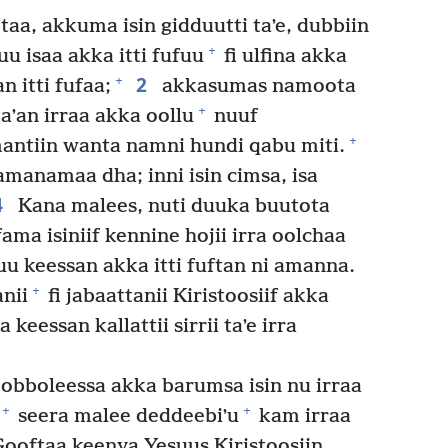
aa, akkuma isin gidduutti taʼe, dubbiin
+
uu isaa akka itti fufuu
fi ulfina akka
2
+
 itti fufaa;
akkasumas namoota
+
aʼan irraa akka oollu
nuuf
+
mantiin wanta namni hundi qabu miti.
manamaa dha; inni isin cimsa, isa
4
Kana malees, nuti duuka buutota
ma isiniif kennine hojii irra oolchaa
chuu keessan akka itti fuftan ni amanna.
+
nii
fi jabaattanii Kiristoosiif akka
keessan kallattii sirrii taʼe irra
bboleessa akka barumsa isin nu irraa
+
+
seera malee deddeebiʼu
kam irraa
ooftaa keenya Yesuus Kiristoosiin