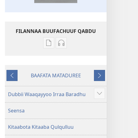
FILANNAA BUUFACHUUF QABDU
Filannaawwan
Filannaawwan
barreeffamoota
oodiyoo
buufachuuf
buufachuuf
qabdu
qabdu
BAAFATA MATADUREE
Kitaaba
Kitaaba
Deebiʼi
Itti
Qulqulluu
Qulqulluu
Fufi
Hiika
Hiika
Dubbii Waaqayyoo Irraa Baradhu
Dabalataan
Addunyaa
Addunyaa
argisiisi
Haaraa
Haaraa
Seensa
Kitaabota Kitaaba Qulqulluu