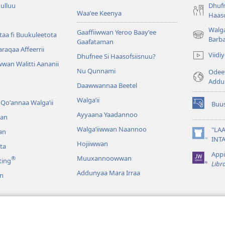
ulluu
Dhufn
Waaʼee Keenya
Haaso
Walga
Gaaffiiwwan Yeroo Baayʼee
aa fi Buukuleetota
(opens
Barb
Gaafataman
new
Waraqaa Affeerrii
Viid
Dhufnee Si Haasofsiisnuu?
window)
wan Walitti Aananii
Nu Qunnami
Odeef
Addu
Daawwannaa Beetel
Walga’ii
Qoʼannaa Walgaʼii
Buus
(opens
Ayyaana Yaadannoo
an
new
window)
Walgaʼiiwwan Naannoo
"LAA
an
(opens
INT
Hojiiwwan
ta
new
Appi
window)
Muuxannoowwan
®
ting
Libr
Addunyaa Mara Irraa
n
galeedhaan
aba Qulqulluu Bifa