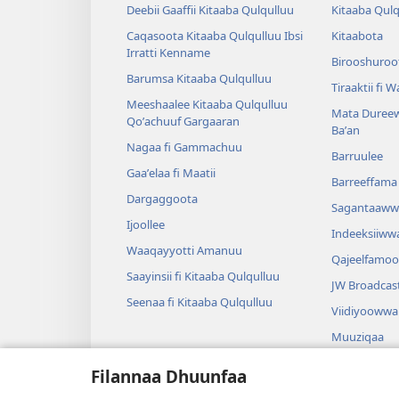
Deebii Gaaffii Kitaaba Qulqulluu
Kitaaba Qulq
Caqasoota Kitaaba Qulqulluu Ibsi
Kitaabota
Irratti Kenname
Birooshuroot
Barumsa Kitaaba Qulqulluu
Tiraaktii fi 
Meeshaalee Kitaaba Qulqulluu
Mata Dureew
Qoʼachuuf Gargaaran
Baʼan
Nagaa fi Gammachuu
Barruulee
Gaaʼelaa fi Maatii
Barreeffama 
Dargaggoota
Sagantaaww
Ijoollee
Indeeksiiww
Waaqayyotti Amanuu
Qajeelfamoo
Saayinsii fi Kitaaba Qulqulluu
JW Broadcas
Seenaa fi Kitaaba Qulqulluu
Viidiyoowwa
Muuziqaa
Diraamaa Sa
Filannaa Dhuunfaa
Dubbisa Kita