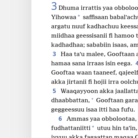
3
Dhuma irrattis yaa obboloot
*
Yihowaa
saffisaan babalʼach
argatu nuuf kadhachuu keessan
miidhaa geessisanii fi hamoo t
kadhadhaa; sababiin isaas, a
3
Haa taʼu malee, Gooftaan a
hamaa sana irraas isin eega.
Gooftaa waan taaneef, qajeelfa
akka jirtanii fi hojii irra ool
5
Waaqayyoon akka jaallatta
+
dhaabbattan,
Gooftaan garaa 
geggeessuu isaa itti haa fufu.
6
Ammas yaa obbolootaa, o
*
fudhattaniitti
utuu hin taʼin,
iyyuu akka fagaattan maqaa G