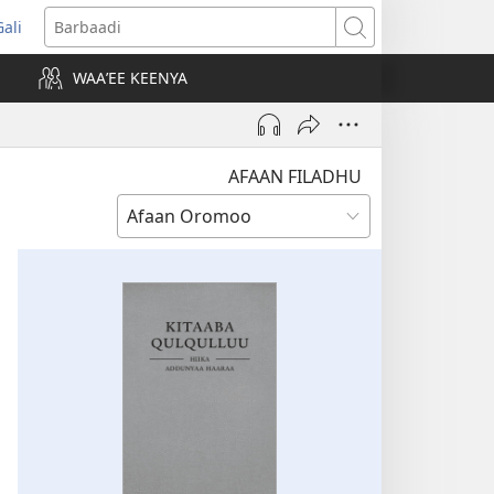
Gali
opens
Barbaadi
new
WAAʼEE KEENYA
indow)
AFAAN FILADHU