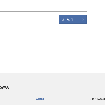
Itti Fufi
HOWAA
Oduu
Liinkiiwwa