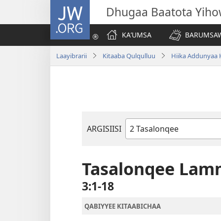
JW.ORG
Dhugaa Baatota Yih
KAʼUMSA
BARUMSAW
Laayibrarii
Kitaaba Qulqulluu
Hiika Addunyaa 
ARGISIISI
Kitaaba
Kitaaba
Qulqulluu
Tasalonqee Lam
3:1-18
QABIYYEE KITAABICHAA