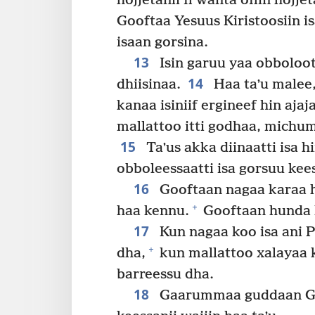
hojjetanii fi wanta ofiin hojj
Gooftaa Yesuus Kiristoosiin i
isaan gorsina.
13
Isin garuu yaa obboloot
14
dhiisinaa.
Haa taʼu malee,
kanaa isiniif ergineef hin aja
mallattoo itti godhaa, michu
15
Taʼus akka diinaatti isa h
obboleessaatti isa gorsuu kees
16
Gooftaan nagaa karaa h
+
haa kennu.
Gooftaan hunda k
17
Kun nagaa koo isa ani 
+
dha,
kun mallattoo xalayaa k
barreessu dha.
18
Gaarummaa guddaan Goo