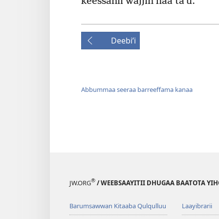
keessanii wajjin haa taʼu.
Deebiʼi
Abbummaa seeraa barreeffama kanaa
®
JW.ORG
/ WEEBSAAYITII DHUGAA BAATOTA YI
Barumsawwan Kitaaba Qulqulluu
Laayibrarii