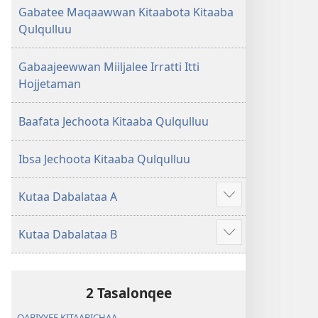
Gabatee Maqaawwan Kitaabota Kitaaba
Qulqulluu
Gabaajeewwan Miiljalee Irratti Itti
Hojjetaman
Baafata Jechoota Kitaaba Qulqulluu
Ibsa Jechoota Kitaaba Qulqulluu
Kutaa Dabalataa A
Dabalataan
argisiisi
Kutaa Dabalataa B
Dabalataan
argisiisi
2 Tasalonqee
QABIYYEE KITAABICHAA