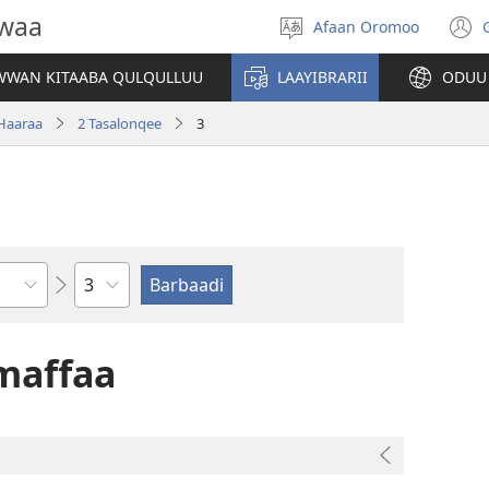
owaa
Afaan Oromoo
Afaan
(
filadhu
WAN KITAABA QULQULLUU
LAAYIBRARII
ODUU
w
Haaraa
2 Tasalonqee
3
Boqonnaa
maffaa