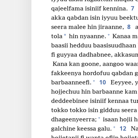
7
qajeelfama isiniif kennina.
akka qabdan isin iyyuu beekt
8
seera malee hin jiraanne,
a
+
*
tola
hin nyaanne.
Kanaa ma
baasii hedduu baasisuudhaan ba
fi guyyaa dadhabnee, akkasu
Kana kan goone, aangoo waan 
fakkeenya hordofuu qabdan go
10
+
barbaanneefi.
Eeyyee, ye
hojjechuu hin barbaanne kam i
deddeebinee isiniif kennaa tu
tokko tokko isin gidduu seera
+
dhageenyeerra;
isaan hojii 
12
+
galchine keessa galu.
Na