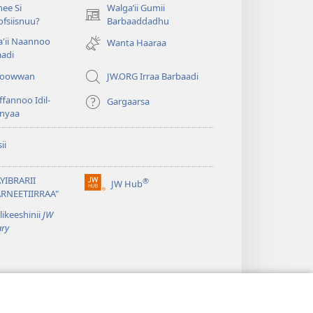
ee Si
Walgaʼii Gumii
(opens
fsiisnuu?
Barbaaddadhu
new
'ii Naannoo
Wanta Haaraa
window)
aadi
iyoowwan
JW.ORG Irraa Barbaadi
fannoo Idil-
Gargaarsa
nyaa
ii
YIBRARII
®
JW Hub
(opens
ARNEETIIRRAA"
new
likeeshinii
JW
window)
ary