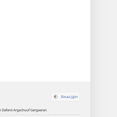
Ifasaa Jijjiiri
n Dafanii Argachuuf Gargaaran