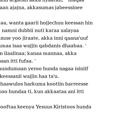
etanii argatan akka nyaatan,
maqaa
saan ajajna, akkasumas jabeessinee
aa, wanta gaarii hojjechuu keessan hin
 namni dubbii nuti karaa xalayaa
jamne yoo jiraate, akka inni qaanaʼuuf
+
mmaa isaa wajjin qabdanis dhaabaa.
in ilaalinaa; kanaa mannaa, akka
+
san itti fufaa.
undumaan yeroo hunda nagaa isiniif
eessanii wajjin haa taʼu.
Phaawulos harkuma kootiin barreesse
oo hundaa ti, kun akkaataa ani itti
ftaa keenya Yesuus Kiristoos hunda