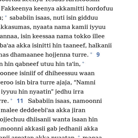
Fakkeenya keenya akkamitti hordofuu
+
u;
sababiin isaas, nuti isin gidduu
kkasumas, nyaata nama kamii iyyuu
nnaa, isin keessaa nama tokko illee
ʼaa akka isinitti hin taaneef, halkanii
9
+
mas dhamaanee hojjenna turre.
+
hin qabneef utuu hin taʼin,
onee isiniif of dhiheessuu waan
roo isin bira turre ajaja, “Namni
yyuu hin nyaatin” jedhu irra
11
+
rre.
Sababiin isaas, namoonni
 malee deddeebiʼaa akka jiran
hojjechuu dhiisanii wanta isaan hin
moonni akkasii gab jedhanii akka
+