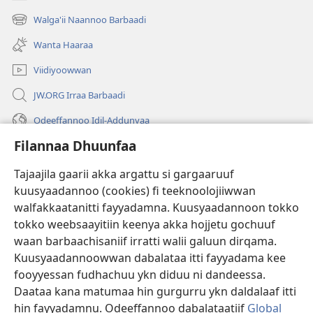
(opens
new
Walga'ii Naannoo Barbaadi
(opens
window)
new
Wanta Haaraa
window)
Viidiyoowwan
JW.ORG Irraa Barbaadi
Odeeffannoo Idil-Addunyaa
Filannaa Dhuunfaa
Gargaarsa
Tajaajila gaarii akka argattu si gargaaruuf
Buusii
(opens
kuusyaadannoo (cookies) fi teeknoolojiiwwan
new
walfakkaatanitti fayyadamna. Kuusyaadannoon tokko
window)
"LAAYIBRARII INTARNEETIIRRAA"
tokko weebsaayitiin keenya akka hojjetu gochuuf
(opens
new
waan barbaachisaniif irratti walii galuun dirqama.
®
JW Hub
window)
Kuusyaadannoowwan dabalataa itti fayyadama kee
(opens
new
fooyyessan fudhachuu ykn diduu ni dandeessa.
Appilikeeshinii
JW Library
window)
Daataa kana matumaa hin gurgurru ykn daldalaaf itti
hin fayyadamnu. Odeeffannoo dabalataatiif
Global