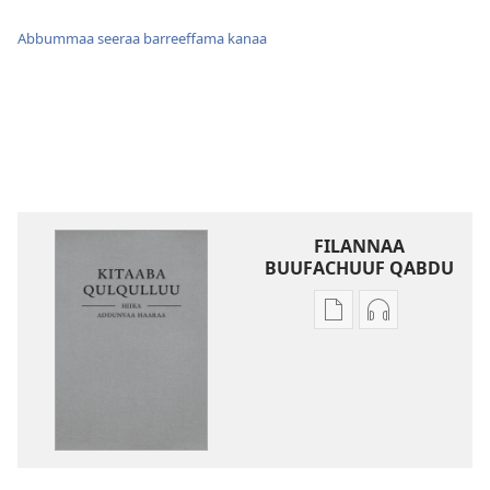
Abbummaa seeraa barreeffama kanaa
FILANNAA
BUUFACHUUF QABDU
Filannaawwan
Filannaawwa
barreeffamoota
oodiyoo
buufachuuf
buufachuuf
qabdu
qabdu
Kitaaba
Kitaaba
Qulqulluu
Qulqulluu
Hiika
Hiika