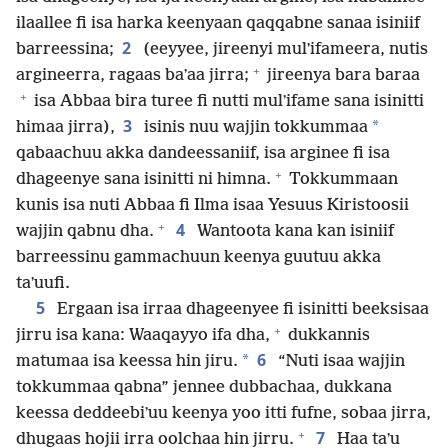
ilaallee fi isa harka keenyaan qaqqabne sanaa isiniif
2
barreessina;
(eeyyee, jireenyi mulʼifameera, nutis
+
argineerra, ragaas baʼaa jirra;
jireenya bara baraa
+
isa Abbaa bira turee fi nutti mulʼifame sana isinitti
3
*
himaa jirra),
isinis nuu wajjin tokkummaa
qabaachuu akka dandeessaniif, isa arginee fi isa
+
dhageenye sana isinitti ni himna.
Tokkummaan
kunis isa nuti Abbaa fi Ilma isaa Yesuus Kiristoosii
+
4
wajjin qabnu dha.
Wantoota kana kan isiniif
barreessinu gammachuun keenya guutuu akka
taʼuufi.
5
Ergaan isa irraa dhageenyee fi isinitti beeksisaa
+
jirru isa kana: Waaqayyo ifa dha,
dukkannis
6
*
matumaa isa keessa hin jiru.
“Nuti isaa wajjin
tokkummaa qabna” jennee dubbachaa, dukkana
keessa deddeebiʼuu keenya yoo itti fufne, sobaa jirra,
+
7
dhugaas hojii irra oolchaa hin jirru.
Haa taʼu