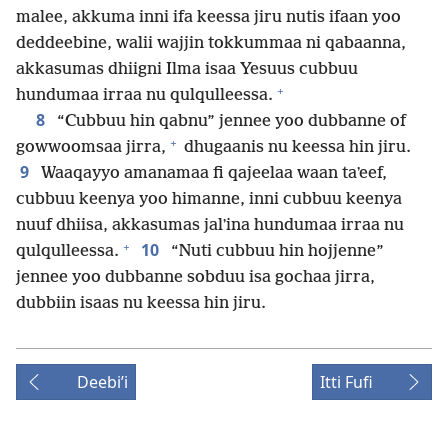
malee, akkuma inni ifa keessa jiru nutis ifaan yoo
deddeebine, walii wajjin tokkummaa ni qabaanna,
akkasumas dhiigni Ilma isaa Yesuus cubbuu
+
hundumaa irraa nu qulqulleessa.
8
“Cubbuu hin qabnu” jennee yoo dubbanne of
+
gowwoomsaa jirra,
dhugaanis nu keessa hin jiru.
9
Waaqayyo amanamaa fi qajeelaa waan taʼeef,
cubbuu keenya yoo himanne, inni cubbuu keenya
nuuf dhiisa, akkasumas jalʼina hundumaa irraa nu
+
10
qulqulleessa.
“Nuti cubbuu hin hojjenne”
jennee yoo dubbanne sobduu isa gochaa jirra,
dubbiin isaas nu keessa hin jiru.
Deebiʼi
Itti Fufi