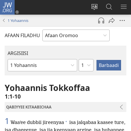
JW.ORG
Gali
(opens
Afaan
JW.ORG
BA
new
weebsaayitii
Irraa
ARG
1 Yohaannis
window)
jijjiiri
Barbaadi
AFAAN FILADHU
ARGISIISI
Boqonnaa
Kitaaba
Kitaaba
Qulqulluu
Yohaannis Tokkoffaa
1:1-10
QABIYYEE KITAABICHAA
1
+
Waaʼee dubbii jireenyaa
isa jalqabaa kaasee ture,
isa dhageenye, isa ija keenyaan argine, isa hubannee