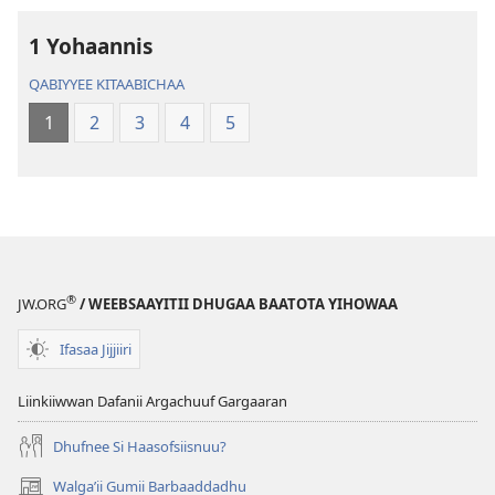
Addunyaa
Addunyaa
Haaraa
Haaraa
1 Yohaannis
QABIYYEE KITAABICHAA
1
2
3
4
5
®
JW.ORG
/ WEEBSAAYITII DHUGAA BAATOTA YIHOWAA
Ifasaa Jijjiiri
Liinkiiwwan Dafanii Argachuuf Gargaaran
Dhufnee Si Haasofsiisnuu?
Walgaʼii Gumii Barbaaddadhu