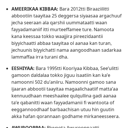
AMEERIKAA KIBBAA:
Bara 2012tti Biraaziilitti
abbootiin taayitaa 25 deggersa siyaasaa argachuuf
jecha seeraan ala qarshii uummataatti waan
fayyadamaniif itti murteeffamee ture. Namoota
kana keessaa tokko waajjira pireezidaantii
biyyichaatti abbaa taayitaa ol aanaa kan turan,
jechuunis biyyichatti nama aangoodhaan sadarkaa
lammaffaa irra turani dha.
EESHIYAA:
Bara 1995tti Kooriyaa Kibbaa, Seeʼulitti
gamoon daldalaa tokko jiguu isaatiin kan kaʼe
namoonni 502 duʼaniiru. Namoonni gamoo sana
ijaaran abbootii taayitaa magaalichaatiif mattaʼaa
kennuudhaan meeshaalee qulqullina gadi aanaa
taʼe qabanitti waan fayyadamanii fi wantoota of
eeggannoodhaaf barbaachisan utuu hin guutin
akka hafan qorannaan godhame mirkaneesseera.
AWUROOPPAA:
Biyyoota Awurooppaatti