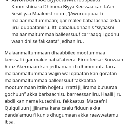
Koomishinara Dhimma Biyya Keessaa kan taʼan
Sesiiliyaa Maalmistiroom, ‘[Awurooppaatti
malaanmaltummaan] gar malee babalʼachaa akka
jiru’ dubbataniiru. Itti dabaluudhaanis “siyaasni
malaanmaltummaa balleessuuf carraaqqii godhu
waan dhiise fakkaata” jedhaniiru.
Malaanmaltummaan dhaabbilee mootummaa
keessatti gar malee babalʼateera. Piroofeesar Suuzaan
Rooz Akermaan kan jedhamanii fi dhimmoota farra
malaanmaltummaa wajjin wal qabatan kan qoratan
malaanmaltummaa balleessuuf “akkaataa
mootummaan ittiin hojjetu irratti jijjiirama buʼuuraa
gochuun” akka barbaachisu barreessaniiru. Haalli jiru
abdii kan nama kutachiisu fakkaatus, Macaafni
Qulqulluun jijjiirama kana caalu fiduun akka
dandaʼamuu fi kunis dhugumaan akka raawwatamu
ibsa.