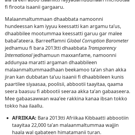
fi firoota isaanii gargaaru.
Malaanmaltummaan dhaabbata namoonni
hundeessan kam iyyuu keessatti kan argamu taʼus,
dhaabbilee mootummaa keessatti garuu gar malee
babalʼateera. Barreeffamni
Global Corruption Barometer
jedhamuu fi bara 2013tti dhaabbata
Transparency
International
jedhamuun maxxanfame, namoonni
addunyaa maratti argaman dhaabbileen
malaanmaltummaadhaan beekamoo taʼan shan akka
jiran kan dubbatan taʼuu isaanii fi dhaabbileen kunis
paartilee siyaasaa, poolisii, abbootii taayitaa, qaama
seera baasuu fi abbootii seeraa akka taʼan gabaaseera.
Mee gabaasawwan waaʼee rakkina kanaa ibsan tokko
tokko haa ilaallu.
AFRIIKAA:
Bara 2013tti Afriikaa Kibbaatti abbootiin
taayitaa 22,000 taʼan malaanmaltummaa wajjin
haala wal qabateen himatamanii turan.