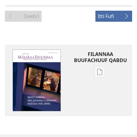
Deebiʼi
Itti Fufi
FILANNAA
BUUFACHUUF QABDU
Filannaawwan
barreeffamoota
buufachuuf
qabdu
MASARAA
EEGUMSAA
Mootummaa
Malaanmaltum
Keessa