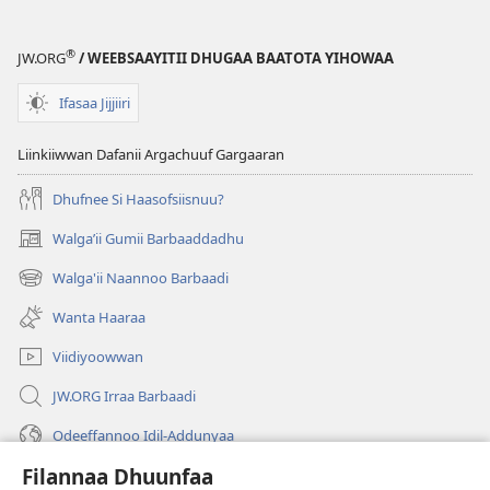
Hin
Jirre
®
JW.ORG
/ WEEBSAAYITII DHUGAA BAATOTA YIHOWAA
Ifasaa Jijjiiri
Liinkiiwwan Dafanii Argachuuf Gargaaran
Dhufnee Si Haasofsiisnuu?
Walgaʼii Gumii Barbaaddadhu
(opens
new
Walga'ii Naannoo Barbaadi
(opens
window)
new
Wanta Haaraa
window)
Viidiyoowwan
JW.ORG Irraa Barbaadi
Odeeffannoo Idil-Addunyaa
Filannaa Dhuunfaa
Gargaarsa