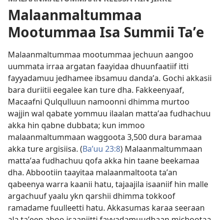
Malaanmaltummaa
Mootummaa Isa Summii Taʼe
Malaanmaltummaa mootummaa jechuun aangoo
uummata irraa argatan faayidaa dhuunfaatiif itti
fayyadamuu jedhamee ibsamuu dandaʼa. Gochi akkasii
bara duriitii eegalee kan ture dha. Fakkeenyaaf,
Macaafni Qulqulluun namoonni dhimma murtoo
wajjin wal qabate yommuu ilaalan mattaʼaa fudhachuu
akka hin qabne dubbata; kun immoo
malaanmaltummaan waggoota 3,500 dura baramaa
akka ture argisiisa. (
Baʼuu 23:8
) Malaanmaltummaan
mattaʼaa fudhachuu qofa akka hin taane beekamaa
dha. Abbootiin taayitaa malaanmaltoota taʼan
qabeenya warra kaanii hatu, tajaajila isaaniif hin malle
argachuuf yaalu ykn qarshii dhimma tokkoof
ramadame fuulleetti hatu. Akkasumas karaa seeraan
ala taʼeen aboo isaaniitti fayyadamuudhaan michootaa