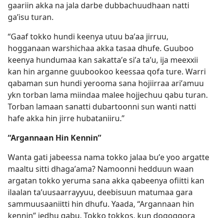
gaariin akka na jala darbe dubbachuudhaan natti
gaʼisu turan.
“Gaaf tokko hundi keenya utuu baʼaa jirruu,
hogganaan warshichaa akka tasaa dhufe. Guuboo
keenya hundumaa kan sakattaʼe siʼa taʼu, ija meexxii
kan hin arganne guubookoo keessaa qofa ture. Warri
qabaman sun hundi yerooma sana hojiirraa ariʼamuu
ykn torban lama miindaa malee hojjechuu qabu turan.
Torban lamaan sanatti dubartoonni sun wanti natti
hafe akka hin jirre hubataniiru.”
“Argannaan Hin Kennin”
Wanta gati jabeessa nama tokko jalaa buʼe yoo argatte
maaltu sitti dhagaʼama? Namoonni hedduun waan
argatan tokko yeruma sana akka qabeenya ofiitti kan
ilaalan taʼuusaarrayyuu, deebisuun matumaa gara
sammuusaaniitti hin dhufu. Yaada, “Argannaan hin
kennin” jedhu qabu. Tokko tokkos, kun dogoggora