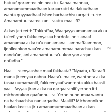
hatuuf qoramtee hin beektu. Kanaa mannaa,
amanamummaadhaan karaarratti daldaluudhaan
wanta guyyaadhaaf ishee barbaachisu argatti turte.
Amanamtuu taatee kan jiraattu maaliifi?
Akkas jetteetti: “Tokkoffaa, Waaqayyo amanamaa akka
taʼeefi yoon fakkeenyasaa hordofe innis anaaf
amanamaa akka taʼu nan amana. Lammaffaammoo,
ijoolleenkoo waaʼee amanamummaa barachuu
kan
dandaʼan, ani amanamtuu taʼuukoo yoo argan
qofadha.”
Haalli jireenyaashee maal fakkaata? “Nyaata, uffataafi
mana jireenyaa qabna. Haataʼu malee, wantoota akka
tasaa uumamaniif, fakkeenyaaf wantoota akka baasii
yaalii fayyaa jiran akka na gargaaraniif yeroon itti
michootakoo gaafadhu jira. Yeroo hundumaa wanta
na barbaachisu nan argadha. Maaliif? Michoonnikoo
haalan keessa jiru amanamummaadhaan akkan