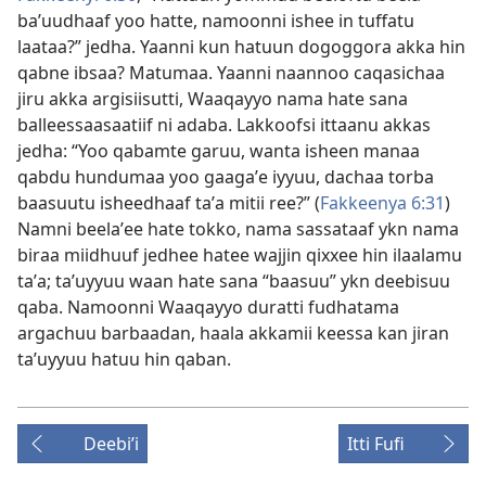
baʼuudhaaf yoo hatte, namoonni ishee in tuffatu
laataa?” jedha. Yaanni kun hatuun dogoggora akka hin
qabne ibsaa? Matumaa. Yaanni naannoo caqasichaa
jiru akka argisiisutti, Waaqayyo nama hate sana
balleessaasaatiif ni adaba. Lakkoofsi ittaanu akkas
jedha: “Yoo qabamte garuu, wanta isheen manaa
qabdu hundumaa yoo gaagaʼe iyyuu, dachaa torba
baasuutu isheedhaaf taʼa mitii ree?” (
Fakkeenya 6:31
)
Namni beelaʼee hate tokko, nama sassataaf ykn nama
biraa miidhuuf jedhee hatee wajjin qixxee hin ilaalamu
taʼa; taʼuyyuu waan hate sana “baasuu” ykn deebisuu
qaba. Namoonni Waaqayyo duratti fudhatama
argachuu barbaadan, haala akkamii keessa kan jiran
taʼuyyuu hatuu hin qaban.
Deebiʼi
Itti Fufi