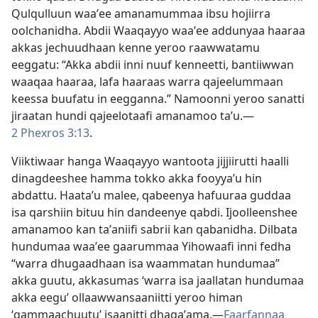
Qulqulluun waaʼee amanamummaa ibsu hojiirra
oolchanidha. Abdii Waaqayyo waaʼee addunyaa haaraa
akkas jechuudhaan kenne yeroo raawwatamu
eeggatu: “Akka abdii inni nuuf kenneetti, bantiiwwan
waaqaa haaraa, lafa haaraas warra qajeelummaan
keessa buufatu in eegganna.” Namoonni yeroo sanatti
jiraatan hundi qajeelotaafi amanamoo taʼu.—
2 Phexros 3:13
.
Viiktiwaar hanga Waaqayyo wantoota jijjiirutti haalli
dinagdeeshee hamma tokko akka fooyyaʼu hin
abdattu. Haataʼu malee, qabeenya hafuuraa guddaa
isa qarshiin bituu hin dandeenye qabdi. Ijoolleenshee
amanamoo kan taʼaniifi sabrii kan qabanidha. Dilbata
hundumaa waaʼee gaarummaa Yihowaafi inni fedha
“warra dhugaadhaan isa waammatan hundumaa”
akka guutu, akkasumas ‘warra isa jaallatan hundumaa
akka eegu’ ollaawwansaaniitti yeroo himan
‘gammaachuutu’ isaanitti dhagaʼama.—
Faarfannaa