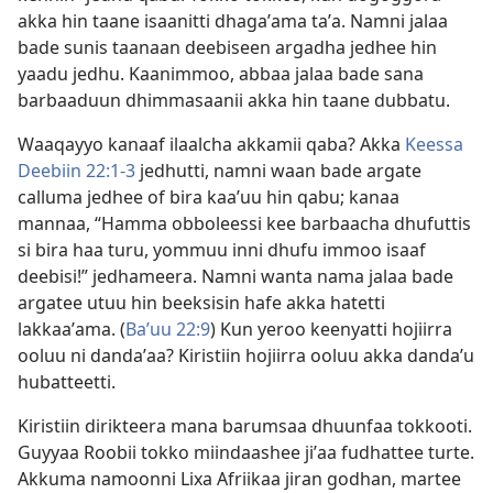
akka hin taane isaanitti dhagaʼama taʼa. Namni jalaa
bade sunis taanaan deebiseen argadha jedhee hin
yaadu jedhu. Kaanimmoo, abbaa jalaa bade sana
barbaaduun dhimmasaanii akka hin taane dubbatu.
Waaqayyo kanaaf ilaalcha akkamii qaba? Akka
Keessa
Deebiin 22:1-3
jedhutti, namni waan bade argate
calluma jedhee of bira kaaʼuu hin qabu; kanaa
mannaa, “Hamma obboleessi kee barbaacha dhufuttis
si bira haa turu, yommuu inni dhufu immoo isaaf
deebisi!” jedhameera. Namni wanta nama jalaa bade
argatee utuu hin beeksisin hafe akka hatetti
lakkaaʼama. (
Baʼuu 22:9
) Kun yeroo keenyatti hojiirra
ooluu ni dandaʼaa? Kiristiin hojiirra ooluu akka dandaʼu
hubatteetti.
Kiristiin dirikteera mana barumsaa dhuunfaa tokkooti.
Guyyaa Roobii tokko miindaashee jiʼaa fudhattee turte.
Akkuma namoonni Lixa Afriikaa jiran godhan, martee