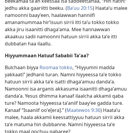
beekamaa taʼan keessaa isa saddeettaffaa, “Hin hatin!”
jedhu akka gaariitti beeku. (
Baʼuu 20:15
) Haataʼu malee
namoonni baayʼeen, haalawwan hanniifi
amanamummaa hirʼisuun sirrii itti taʼu tokko tokko
akka jiru isaanitti dhagaʼama. Mee hannawwan
akaakuu sadii namoonni hatuun sirrii akka taʼe itti
dubbatan haa ilaallu.
Hiyyummaan Hatuuf Sababii Taʼaa?
Bulchaan biyya
Roomaa tokko
, “Hiyyumni madda
yakkaati” jedhanii turan. Namni hiyyeessa taʼe tokko
hatuun sirrii akka taʼe isatti dhagaʼamuu dandaʼa.
Namoonni isa arganis akkasuma isaanitti dhagaʼamuu
dandaʼa. Yesus dhimma kanaaf ilaalcha akkamii qaba
ture? Namoota hiyyeessa taʼaniif baayʼee gadda ture.
Kanaaf “Isaaniif ooʼe[era].” (
Maatewos 9:36
) Haataʼu
malee, haala akkamii keessattiyyuu hatuun sirrii akka
taʼe matuma hin dubbanne. Namni hiyyeessa taʼe
tokko maal gochuu qabaree?