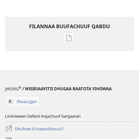
FILANNAA BUUFACHUUF QABDU
Filannaawwan
barreeffamoota
buufachuuf
qabdu
MASARAA
EEGUMSAA
Adoolessa 2010
®
JW.ORG
/ WEEBSAAYITII DHUGAA BAATOTA YIHOWAA
Ifasaa Jijjiiri
Liinkiiwwan Dafanii Argachuuf Gargaaran
Dhufnee Si Haasofsiisnuu?