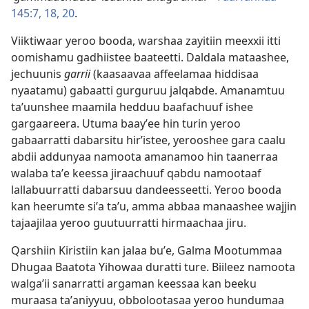
145:7,
18,
20
.
Viiktiwaar yeroo booda, warshaa zayitiin meexxii itti
oomishamu gadhiistee baateetti. Daldala mataashee,
jechuunis
garrii
(kaasaavaa affeelamaa hiddisaa
nyaatamu) gabaatti gurguruu jalqabde. Amanamtuu
taʼuunshee maamila hedduu baafachuuf ishee
gargaareera. Utuma baayʼee hin turin yeroo
gabaarratti dabarsitu hirʼistee, yerooshee gara caalu
abdii addunyaa namoota amanamoo hin taanerraa
walaba taʼe keessa jiraachuuf qabdu namootaaf
lallabuurratti dabarsuu dandeesseetti. Yeroo booda
kan heerumte siʼa taʼu, amma abbaa manaashee wajjin
tajaajilaa yeroo guutuurratti hirmaachaa jiru.
Qarshiin Kiristiin kan jalaa buʼe, Galma Mootummaa
Dhugaa Baatota Yihowaa duratti ture. Biileez namoota
walgaʼii sanarratti argaman keessaa kan beeku
muraasa taʼaniyyuu, obbolootasaa yeroo hundumaa