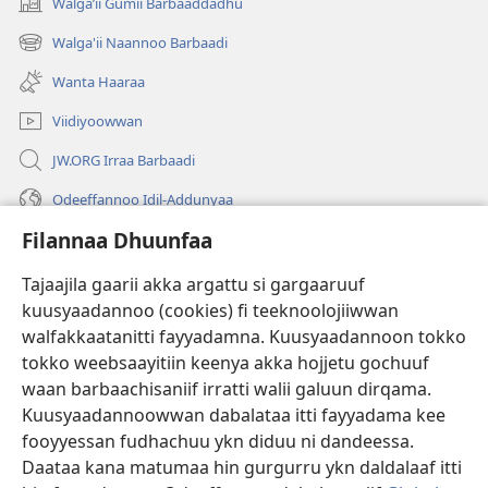
Walgaʼii Gumii Barbaaddadhu
(opens
new
Walga'ii Naannoo Barbaadi
(opens
window)
new
Wanta Haaraa
window)
Viidiyoowwan
JW.ORG Irraa Barbaadi
Odeeffannoo Idil-Addunyaa
Filannaa Dhuunfaa
Gargaarsa
Tajaajila gaarii akka argattu si gargaaruuf
Buusii
(opens
kuusyaadannoo (cookies) fi teeknoolojiiwwan
new
walfakkaatanitti fayyadamna. Kuusyaadannoon tokko
window)
"LAAYIBRARII INTARNEETIIRRAA"
tokko weebsaayitiin keenya akka hojjetu gochuuf
(opens
new
waan barbaachisaniif irratti walii galuun dirqama.
®
JW Hub
window)
(opens
Kuusyaadannoowwan dabalataa itti fayyadama kee
new
fooyyessan fudhachuu ykn diduu ni dandeessa.
Appilikeeshinii
JW Library
window)
Daataa kana matumaa hin gurgurru ykn daldalaaf itti