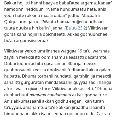
Bakka hojiitti hanni baayʼee babalʼatee argama. Kanaaf
namoonni hedduun, “Nama hundumaatu hata, anis
yoon hate rakkina maalii qaba?” jedhu. Macaafni
Qulqulluun garuu, “Wanta hamaa hojjechuudhaan
tuuta duukaa hin buʼin” jedha. (
Baʼuu 23:2
) Viiktiwaar
gorsa kana hojiirra oolchiteetti. Akkas gochuunshee
buʼaa argamsiiseeraa?
Viiktiwaar yeroo umriinshee waggaa 19 taʼu, warshaa
zayitiin meexxii itti oomishamu keessatti qacaramte.
Dubartoonni achitti qacaraman 40⁠ni ija meexxii
guuboosaanii keessa dhoksanii fudhatanii akka galan
hubatte. Dhuma torbanii hundatti, qarshiin ija meexxii
sana itti gurguratan miindaasaanii guyyaa sadii hanga
afurii wajjin qixxee ture. Viiktiwaar akkas jetti: “Dhugaa
dubbachuuf
namuma hundumaatu
akkas godha ture.
Anis akkumasaanii akkan godhu eeganii kan turan
taʼuyyuu, amanamtuu taʼee akkan jiraadhu isaanitti
himuudhaan akka isaan jedhan gochuun dide. Carraa