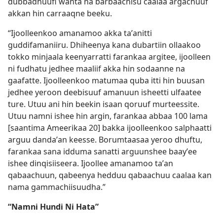
dubbadhuufi wanta na barbaachisu caalaa argachuuf
akkan hin carraaqne beeku.
“Ijoolleenkoo amanamoo akka taʼanitti
guddifamaniiru. Dhiheenya kana dubartiin ollaakoo
tokko minjaala keenyarratti farankaa argitee, ijoolleen
ni fudhatu jedhee maaliif akka hin sodaanne na
gaafatte. Ijoolleenkoo matumaa quba itti hin buusan
jedhee yeroon deebisuuf amanuun isheetti ulfaatee
ture. Utuu ani hin beekin isaan qoruuf murteessite.
Utuu namni ishee hin argin, farankaa abbaa 100 lama
[saantima Ameerikaa 20] bakka ijoolleenkoo salphaatti
arguu dandaʼan keesse. Borumtaasaa yeroo dhuftu,
farankaa sana idduma sanatti arguunshee baayʼee
ishee dinqisiiseera. Ijoollee amanamoo taʼan
qabaachuun, qabeenya hedduu qabaachuu caalaa kan
nama gammachiisuudha.”
“Namni Hundi Ni Hata”