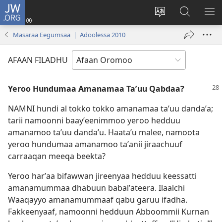
JW.ORG
Gali
(opens
Afaan
JW.ORG
BA
new
weebsaayitii
Irraa
ARG
Masaraa Eegumsaa | Adoolessa 2010
window)
jijjiiri
Barbaadi
AFAAN FILADHU
Yeroo Hundumaa Amanamaa Taʼuu Qabdaa?
NAMNI hundi al tokko tokko amanamaa taʼuu dandaʼa;
tarii namoonni baayʼeenimmoo yeroo hedduu
amanamoo taʼuu dandaʼu. Haataʼu malee, namoota
yeroo hundumaa amanamoo taʼanii jiraachuuf
carraaqan meeqa beekta?
Yeroo harʼaa bifawwan jireenyaa hedduu keessatti
amanamummaa dhabuun babalʼateera. Ilaalchi
Waaqayyo amanamummaaf qabu garuu ifadha.
Fakkeenyaaf, namoonni hedduun Abboommii Kurnan