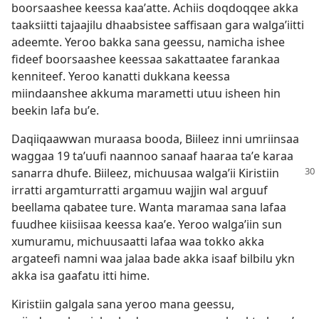
boorsaashee keessa kaaʼatte. Achiis doqdoqqee akka
taaksiitti tajaajilu dhaabsistee saffisaan gara walgaʼiitti
adeemte. Yeroo bakka sana geessu, namicha ishee
fideef boorsaashee keessaa sakattaatee farankaa
kenniteef. Yeroo kanatti dukkana keessa
miindaanshee akkuma marametti utuu isheen hin
beekin lafa buʼe.
Daqiiqaawwan muraasa booda, Biileez inni umriinsaa
waggaa 19 taʼuufi naannoo sanaaf haaraa taʼe karaa
sanarra dhufe. Biileez, michuusaa walgaʼii
Kiristiin
irratti argamturratti argamuu wajjin wal arguuf
beellama qabatee ture. Wanta maramaa sana lafaa
fuudhee kiisiisaa keessa kaaʼe. Yeroo walgaʼiin sun
xumuramu, michuusaatti lafaa waa tokko akka
argateefi namni waa jalaa bade akka isaaf bilbilu ykn
akka isa gaafatu itti hime.
Kiristiin galgala sana yeroo mana geessu,