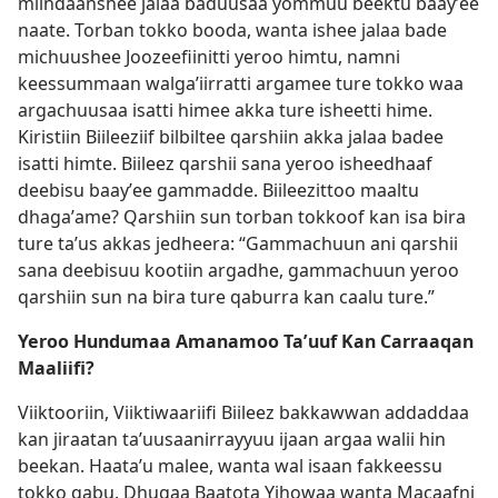
miindaanshee jalaa baduusaa yommuu beektu baayʼee
naate. Torban tokko booda, wanta ishee jalaa bade
michuushee Joozeefiinitti yeroo himtu, namni
keessummaan walgaʼiirratti argamee ture tokko waa
argachuusaa isatti himee akka ture isheetti hime.
Kiristiin Biileeziif bilbiltee qarshiin akka jalaa badee
isatti himte. Biileez qarshii sana yeroo isheedhaaf
deebisu baayʼee gammadde. Biileezittoo maaltu
dhagaʼame? Qarshiin sun torban tokkoof kan isa bira
ture taʼus akkas jedheera: “Gammachuun ani qarshii
sana deebisuu kootiin argadhe, gammachuun yeroo
qarshiin sun na bira ture qaburra kan caalu ture.”
Yeroo Hundumaa Amanamoo Taʼuuf Kan Carraaqan
Maaliifi?
Viiktooriin, Viiktiwaariifi Biileez bakkawwan addaddaa
kan jiraatan taʼuusaanirrayyuu ijaan argaa walii hin
beekan. Haataʼu malee, wanta wal isaan fakkeessu
tokko qabu. Dhugaa Baatota Yihowaa wanta Macaafni