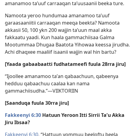
amanamoo taʼuuf carraaqan taʼuusaanii beeka ture.
Namoota yeroo hundumaa amanamoo taʼuuf
garaasaaniitii carraaqan meeqa beekta? Namoota
akkasii 50, 100 ykn 200 wajjin taʼuun maal akka
fakkaatu yaadi. Kun haala gammachiisaa Galma
Mootummaa Dhugaa Baatota Yihowaa keessa jirudha.
Achi dhaqxee maaliif isaanii wajjin wal hin bartu?
[Yaada gabaabaatti fudhatameefi fuula 28rra jiru]
“Ijoollee amanamoo taʼan qabaachuun, qabeenya
hedduu qabaachuu caalaa kan nama
gammachiisudha.”—VIIKTORIIN
[Saanduqa fuula 30rra jiru]
Fakkeenyi 6:30
Hatuun Yeroon Itti Sirrii Taʼu Akka
Jiru Ibsaa?
Fakkeenyi 6:30
, “Hattuun yommuu beeloftu beela