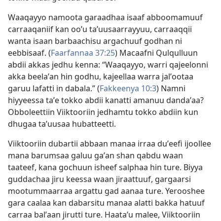
Waaqayyo namoota garaadhaa isaaf abboomamuuf
carraaqaniif kan ooʼu taʼuusaarrayyuu, carraaqqii
wanta isaan barbaachisu argachuuf godhan ni
eebbisaaf. (
Faarfannaa 37:25
) Macaafni Qulqulluun
abdii akkas jedhu kenna: “Waaqayyo, warri qajeelonni
akka beelaʼan hin godhu, kajeellaa warra jalʼootaa
garuu lafatti in dabala.” (
Fakkeenya 10:3
) Namni
hiyyeessa taʼe tokko abdii kanatti amanuu dandaʼaa?
Obboleettiin Viiktooriin jedhamtu tokko abdiin kun
dhugaa taʼuusaa hubatteetti.
Viiktooriin dubartii abbaan manaa irraa duʼeefi ijoollee
mana barumsaa galuu gaʼan shan qabdu waan
taateef, kana gochuun isheef salphaa hin ture. Biyya
guddachaa jiru keessa waan jiraattuuf, gargaarsi
mootummaarraa argattu gad aanaa ture. Yerooshee
gara caalaa kan dabarsitu manaa alatti bakka hatuuf
carraa balʼaan jirutti ture. Haataʼu malee, Viiktooriin