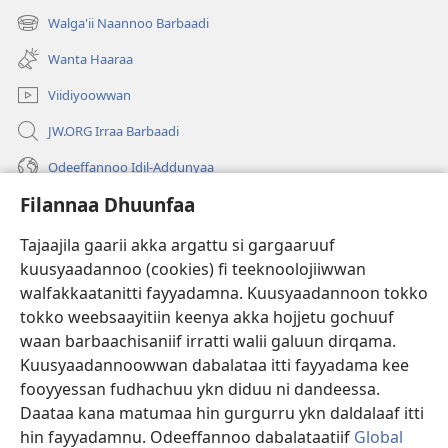
new
Walga'ii Naannoo Barbaadi
(opens
window)
new
Wanta Haaraa
window)
Viidiyoowwan
JW.ORG Irraa Barbaadi
Odeeffannoo Idil-Addunyaa
Filannaa Dhuunfaa
Gargaarsa
Tajaajila gaarii akka argattu si gargaaruuf
Buusii
(opens
kuusyaadannoo (cookies) fi teeknoolojiiwwan
new
walfakkaatanitti fayyadamna. Kuusyaadannoon tokko
window)
"LAAYIBRARII INTARNEETIIRRAA"
tokko weebsaayitiin keenya akka hojjetu gochuuf
(opens
new
waan barbaachisaniif irratti walii galuun dirqama.
®
JW Hub
window)
(opens
Kuusyaadannoowwan dabalataa itti fayyadama kee
new
fooyyessan fudhachuu ykn diduu ni dandeessa.
Appilikeeshinii
JW Library
window)
Daataa kana matumaa hin gurgurru ykn daldalaaf itti
hin fayyadamnu. Odeeffannoo dabalataatiif
Global