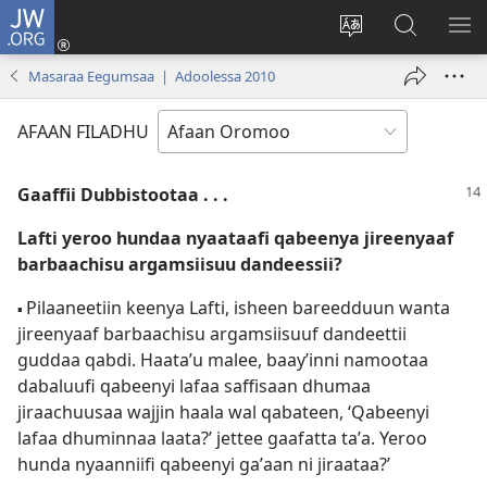
JW.ORG
Gali
(opens
Afaan
JW.ORG
BA
new
weebsaayitii
Irraa
ARG
Masaraa Eegumsaa | Adoolessa 2010
window)
jijjiiri
Barbaadi
AFAAN FILADHU
Gaaffii Dubbistootaa . . .
Lafti yeroo hundaa nyaataafi qabeenya jireenyaaf
barbaachisu argamsiisuu dandeessii?
Pilaaneetiin keenya Lafti, isheen bareedduun wanta
▪
jireenyaaf barbaachisu argamsiisuuf dandeettii
guddaa qabdi. Haataʼu malee, baayʼinni namootaa
dabaluufi qabeenyi lafaa saffisaan dhumaa
jiraachuusaa wajjin haala wal qabateen, ‘Qabeenyi
lafaa dhuminnaa laata?’ jettee gaafatta taʼa. Yeroo
hunda nyaanniifi qabeenyi gaʼaan ni jiraataa?’