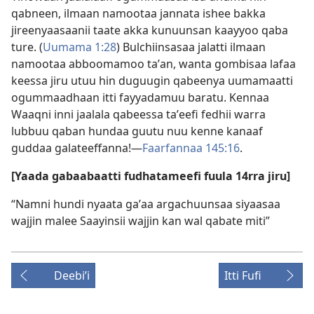
qabneen, ilmaan namootaa jannata ishee bakka
jireenyaasaanii taate akka kunuunsan kaayyoo qaba
ture. (
Uumama 1:28
) Bulchiinsasaa jalatti ilmaan
namootaa abboomamoo taʼan, wanta gombisaa lafaa
keessa jiru utuu hin duguugin qabeenya uumamaatti
ogummaadhaan itti fayyadamuu baratu. Kennaa
Waaqni inni jaalala qabeessa taʼeefi fedhii warra
lubbuu qaban hundaa guutu nuu kenne kanaaf
guddaa galateeffanna!—
Faarfannaa 145:16
.
[Yaada gabaabaatti fudhatameefi fuula 14rra jiru]
“Namni hundi nyaata gaʼaa argachuunsaa siyaasaa
wajjin malee Saayinsii wajjin kan wal qabate miti”
Deebiʼi
Itti Fufi