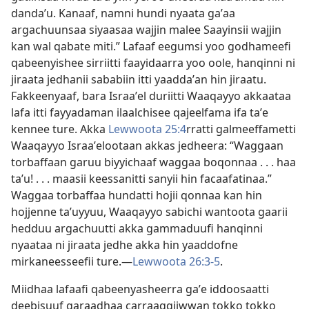
dandaʼu. Kanaaf, namni hundi nyaata gaʼaa
argachuunsaa siyaasaa wajjin malee Saayinsii wajjin
kan wal qabate miti.” Lafaaf eegumsi yoo godhameefi
qabeenyishee sirriitti faayidaarra yoo oole, hanqinni ni
jiraata jedhanii sababiin itti yaaddaʼan hin jiraatu.
Fakkeenyaaf, bara Israaʼel duriitti Waaqayyo akkaataa
lafa itti fayyadaman ilaalchisee qajeelfama ifa taʼe
kennee ture. Akka
Lewwoota 25:4
⁠rratti galmeeffametti
Waaqayyo Israaʼelootaan akkas jedheera: “Waggaan
torbaffaan garuu biyyichaaf waggaa boqonnaa . . . haa
taʼu! . . . maasii keessanitti sanyii hin facaafatinaa.”
Waggaa torbaffaa hundatti hojii qonnaa kan hin
hojjenne taʼuyyuu, Waaqayyo sabichi wantoota gaarii
hedduu argachuutti akka gammaduufi hanqinni
nyaataa ni jiraata jedhe akka hin yaaddofne
mirkaneesseefii ture.—
Lewwoota 26:3-5
.
Miidhaa lafaafi qabeenyasheerra gaʼe iddoosaatti
deebisuuf garaadhaa carraaqqiiwwan tokko tokko