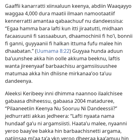
Gaaffii kanarratti xiinxaluun keenya, abdiin Waaqayyo
waggaa 4,000 dura maatii ilmaan namootaatiif
kennerratti amantaa qabaachuuf nu dandeessisa:
“Egaa hamma bara lafti kun itti jiraatutti, midhaan
facaasuunii fi sassaabuun, dhaamochinii fi hoʼi, bonnii
fi ganni, guyyaanii fi halkan ittuma fufu malee hin
dhaabatan.” (
Uumama 8:22
) Guyyaa hunda aduun
baʼuunshee akka hin oolle akkuma beeknu, laftis
wanta jireenyaaf barbaachisu argamsiisuushee
matumaa akka hin dhiisne mirkanaaʼoo taʼuu
dandeenya.
Aleeksi Keribeey inni dhimma naannoo ilaalchisee
gabaasa dhiheessu, gabaasa 2004 mataduree,
“Pilaaneetiin Keenya Nu Sooruu Ni Dandeessii?”
jedhurratti akkas jedheera: “Lafti nyaata nama
hundaaf gaʼu ni argamsiisti. Haataʼu malee, nyaanni
yeroo baayʼee bakka hin barbaachisnetti argama,
gatiinsaa miʼaa taʼa ykn yeroo dheeraa kaaʼamuu hin