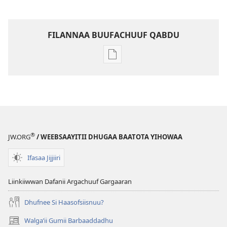
FILANNAA BUUFACHUUF QABDU
Filannaawwan
barreeffamoota
buufachuuf
qabdu
MASARAA
EEGUMSAA
Adoolessa 2010
®
JW.ORG
/ WEEBSAAYITII DHUGAA BAATOTA YIHOWAA
Ifasaa Jijjiiri
Liinkiiwwan Dafanii Argachuuf Gargaaran
Dhufnee Si Haasofsiisnuu?
Walgaʼii Gumii Barbaaddadhu
(opens