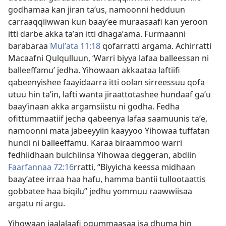
godhamaa kan jiran taʼus, namoonni hedduun
carraaqqiiwwan kun baayʼee muraasaafi kan yeroon
itti darbe akka taʼan itti dhagaʼama. Furmaanni
barabaraa
Mulʼata 11:18
qofarratti argama. Achirratti
Macaafni Qulqulluun, ‘Warri biyya lafaa balleessan ni
balleeffamu’ jedha. Yihowaan akkaataa laftiifi
qabeenyishee faayidaarra itti oolan sirreessuu qofa
utuu hin taʼin, lafti wanta jiraattotashee hundaaf gaʼu
baayʼinaan akka argamsiistu ni godha. Fedha
ofittummaatiif jecha qabeenya lafaa saamuunis taʼe,
namoonni mata jabeeyyiin kaayyoo Yihowaa tuffatan
hundi ni balleeffamu. Karaa biraammoo warri
fedhiidhaan bulchiinsa Yihowaa deggeran, abdiin
Faarfannaa 72:16
⁠rratti, “Biyyicha keessa midhaan
baayʼatee irraa haa hafu, hamma bantii tullootaattis
gobbatee haa biqilu” jedhu yommuu raawwiisaa
argatu ni argu.
Yihowaan jaalalaafi ogummaasaa isa dhuma hin