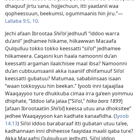
dhaquuf jirtu sana, hojjechuun, itti yaadanii waa
qopheessuun, beekumsi, ogummaanis hin jiru.”—
Lallaba 9:5,
10
.
Jechi afaan Ibrootaa
Shii’ol
jedhuufi “iddoo warra
du’anii” jedhamee hiikame, hiikawwan Macaafa
Qulqulluu tokko tokko keessatti “sii’ol” jedhamee
hiikameera. Caqasni kun haala namoonni du’an
keessatti argaman ilaalchisee maal ibsa? Namoonni
du’an cubbuunsaanii akka isaaniif dhiifamuuf Sii’ol
keessatti gubatuu? Matumaa, sababiinsaas isaan
“waan tokkoyyuu hin beekan.” Iyoob inni tajaajilaa
Waaqayyoo ture dhukkuba cimaa irra ga’een yommuu
dhiphate, “Iddoo lafa jalaa [“Sii’ol,”
hiika bara 1899
]
[afaan Ibrootaatiin
Shii’ol
] keessa utuu ana dhoksitee”
jedhee Waaqayyoon kan kadhate kanaafidha. (
Iyoob
14:13
) Sii’ol iddoo barabaraaf itti gubatan utuu ta’ee,
kadhannaan inni dhiheesse faayidaa maalii qaba ture?
Akka Macaafni Qulqulluun jedhutti, Sii’ol iddoo