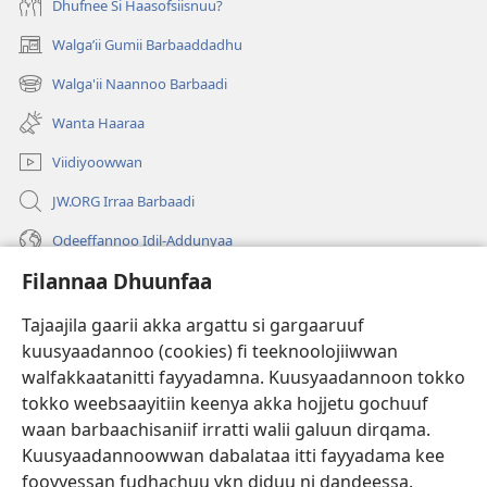
Dhufnee Si Haasofsiisnuu?
Walgaʼii Gumii Barbaaddadhu
(opens
new
Walga'ii Naannoo Barbaadi
(opens
window)
new
Wanta Haaraa
window)
Viidiyoowwan
JW.ORG Irraa Barbaadi
Odeeffannoo Idil-Addunyaa
Filannaa Dhuunfaa
Gargaarsa
Tajaajila gaarii akka argattu si gargaaruuf
Buusii
(opens
kuusyaadannoo (cookies) fi teeknoolojiiwwan
new
walfakkaatanitti fayyadamna. Kuusyaadannoon tokko
window)
"LAAYIBRARII INTARNEETIIRRAA"
tokko weebsaayitiin keenya akka hojjetu gochuuf
(opens
new
waan barbaachisaniif irratti walii galuun dirqama.
®
JW Hub
window)
(opens
Kuusyaadannoowwan dabalataa itti fayyadama kee
new
fooyyessan fudhachuu ykn diduu ni dandeessa.