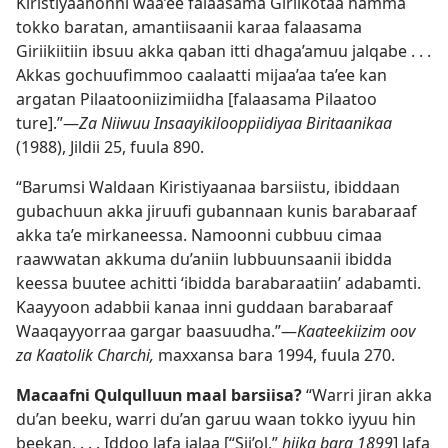
Kiristiyaanonni waa’ee falaasama Giriikotaa hamma
tokko baratan, amantiisaanii karaa falaasama
Giriikiitiin ibsuu akka qaban itti dhaga’amuu jalqabe . . .
Akkas gochuufimmoo caalaatti mijaa’aa ta’ee kan
argatan Pilaatooniizimiidha [falaasama Pilaatoo
ture].”—
Za Niiwuu Insaayikilooppiidiyaa Biritaanikaa
(1988), Jildii 25, fuula 890.
“Barumsi Waldaan Kiristiyaanaa barsiistu, ibiddaan
gubachuun akka jiruufi gubannaan kunis barabaraaf
akka ta’e mirkaneessa. Namoonni cubbuu cimaa
raawwatan akkuma du’aniin lubbuunsaanii ibidda
keessa buutee achitti ‘ibidda barabaraatiin’ adabamti.
Kaayyoon adabbii kanaa inni guddaan barabaraaf
Waaqayyorraa gargar baasuudha.”—
Kaateekiizim oov
za Kaatolik Charchi,
maxxansa bara 1994, fuula 270.
Macaafni Qulqulluun maal barsiisa?
“Warri jiran akka
du’an beeku, warri du’an garuu waan tokko iyyuu hin
beekan, . . . Iddoo lafa jalaa [“Sii’ol,”
hiika bara 1899
] lafa