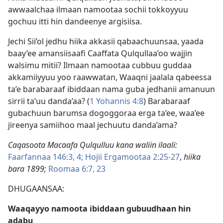
awwaalchaa ilmaan namootaa sochii tokkoyyuu
gochuu itti hin dandeenye argisiisa.
Jechi Sii’ol jedhu hiika akkasii qabaachuunsaa, yaada
baay’ee amansiisaafi Caaffata Qulqullaa’oo wajjin
walsimu mitii? Ilmaan namootaa cubbuu guddaa
akkamiiyyuu yoo raawwatan, Waaqni jaalala qabeessa
ta’e barabaraaf ibiddaan nama guba jedhanii amanuun
sirrii ta’uu danda’aa? (
1 Yohannis 4:8
) Barabaraaf
gubachuun barumsa dogoggoraa erga ta’ee, waa’ee
jireenya samiihoo maal jechuutu danda’ama?
Caqasoota Macaafa Qulqulluu kana waliin ilaali:
Faarfannaa 146:3, 4;
Hojii Ergamootaa 2:25-27
,
hiika
bara 1899;
Roomaa 6:7,
23
DHUGAANSAA:
Waaqayyo namoota ibiddaan gubuudhaan hin
adabu