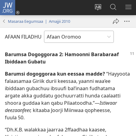
JW.ORG
Gali
(opens
Afaan
JW.ORG
BA
new
weebsaayitii
Irraa
ARG
Masaraa Eegumsaa | Amajjii 2010
window)
jijjiiri
Barbaadi
AFAAN FILADHU
Barumsa Dogoggoraa 2: Hamoonni Barabaraaf
Ibiddaan Gubatu
Barumsi dogoggoraa kun eessaa madde?
“Hayyoota
falaasamaa Giriik durii keessaa, yaanni waa’ee
ibiddaan gubachuu ibsuufi bal’inaan fudhatama
argate akka guddatu gochuurratti hunda caalaatti
shoora guddaa kan qabu Pilaatoodha.”—
Istiwaar
deezaanfeer,
kitaaba Joorji Miinwaa qopheesse,
fuula 50.
“Dh.K.B. walakkaa jaarraa 2⁠ffaadhaa kaasee,