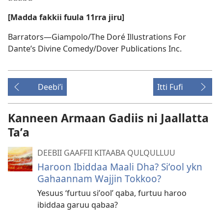
[Madda fakkii fuula 11rra jiru]
Barrators—Giampolo/The Doré Illustrations For
Dante’s Divine Comedy/Dover Publications Inc.
Deebiʼi
Itti Fufi
Kanneen Armaan Gadiis ni Jaallatta
Taʼa
DEEBII GAAFFII KITAABA QULQULLUU
Haroon Ibiddaa Maali Dha? Siʼool ykn
Gahaannam Wajjin Tokkoo?
Yesuus ‘furtuu siʼool’ qaba, furtuu haroo
ibiddaa garuu qabaa?