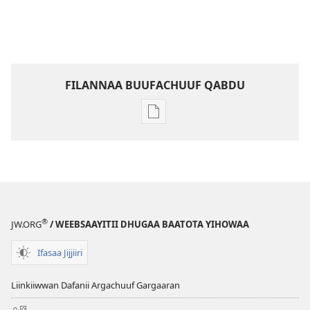
FILANNAA BUUFACHUUF QABDU
Filannaawwan
barreeffamoota
buufachuuf
qabdu
MASARAA
EEGUMSAA
Amajjii 2010
®
JW.ORG
/ WEEBSAAYITII DHUGAA BAATOTA YIHOWAA
Ifasaa Jijjiiri
Liinkiiwwan Dafanii Argachuuf Gargaaran