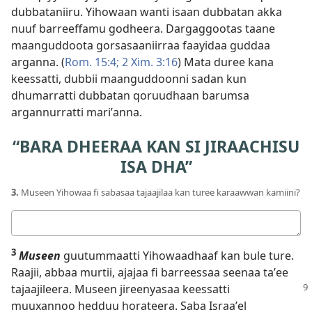
dubbataniiru. Yihowaan wanti isaan dubbatan akka
nuuf barreeffamu godheera. Dargaggootas taane
maanguddoota gorsasaaniirraa faayidaa guddaa
arganna. (
Rom. 15:4;
2 Xim. 3:16
) Mata duree kana
keessatti, dubbii maanguddoonni sadan kun
dhumarratti dubbatan qoruudhaan barumsa
argannurratti mariʼanna.
“BARA DHEERAA KAN SI JIRAACHISU
ISA DHA”
3.
Museen Yihowaa fi sabasaa tajaajilaa kan turee karaawwan kamiini?
Deebii
kee
3
Museen
guutummaatti Yihowaadhaaf kan bule ture.
Raajii, abbaa murtii, ajajaa fi barreessaa seenaa taʼee
tajaajileera. Museen
jireenyasaa keessatti
muuxannoo hedduu horateera. Saba Israaʼel