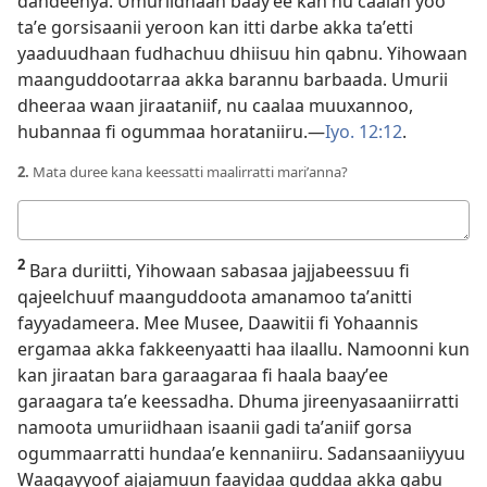
dandeenya. Umuriidhaan baayʼee kan nu caalan yoo
taʼe gorsisaanii yeroon kan itti darbe akka taʼetti
yaaduudhaan fudhachuu dhiisuu hin qabnu. Yihowaan
maanguddootarraa akka barannu barbaada. Umurii
dheeraa waan jiraataniif, nu caalaa muuxannoo,
hubannaa fi ogummaa horataniiru.—
Iyo. 12:12
.
2.
Mata duree kana keessatti maalirratti mariʼanna?
Deebii
kee
2
Bara duriitti, Yihowaan sabasaa jajjabeessuu fi
qajeelchuuf maanguddoota amanamoo taʼanitti
fayyadameera. Mee Musee, Daawitii fi Yohaannis
ergamaa akka fakkeenyaatti haa ilaallu. Namoonni kun
kan jiraatan bara garaagaraa fi haala baayʼee
garaagara taʼe keessadha. Dhuma jireenyasaaniirratti
namoota umuriidhaan isaanii gadi taʼaniif gorsa
ogummaarratti hundaaʼe kennaniiru. Sadansaaniiyyuu
Waaqayyoof ajajamuun faayidaa guddaa akka qabu