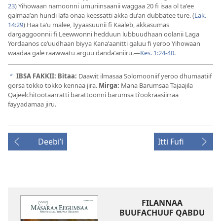
23
) Yihowaan namoonni umuriinsaanii waggaa 20 fi isaa ol taʼee
galmaaʼan hundi lafa onaa keessatti akka duʼan dubbatee ture. (
Lak.
14:29
) Haa taʼu malee, Iyyaasuunii fi Kaaleb, akkasumas
dargaggoonnii fi Leewwonni hedduun lubbuudhaan oolanii Laga
Yordaanos ceʼuudhaan biyya Kanaʼaanitti galuu fi yeroo Yihowaan
waadaa gale raawwatu arguu dandaʼaniiru.—
Kes. 1:24-40
.
IBSA FAKKII: Bitaa:
Daawit ilmasaa Solomooniif yeroo dhumaatiif
b
gorsa tokko tokko kennaa jira.
Mirga:
Mana Barumsaa Tajaajila
Qajeelchitootaarratti barattoonni barumsa tiʼookraasiirraa
fayyadamaa jiru.
Deebiʼi
Itti Fufi
FILANNAA
BUUFACHUUF QABDU