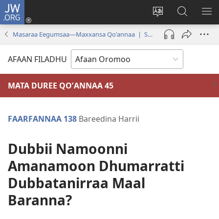
JW.ORG
Gali
(opens
Afaan
JW.ORG
BA
new
weebsaayitii
Irraa
ARG
Masaraa Eegumsaa—Maxxansa Qo'annaa | Sadaasa 2024
window)
jijjiiri
Barbaadi
AFAAN FILADHU
MATA DUREE QOʼANNAA 45
FAARFANNAA 138
Bareedina Harrii
Dubbii Namoonni
Amanamoon Dhumarratti
Dubbatanirraa Maal
Baranna?