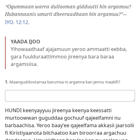
“Ogummaan warra dullooman gidduutti hin argamuu?
Hubannaanis umurii dheeraadhaan hin argamuu?”
—
IYO. 12:12
.
YAADA IJOO
Yihowaadhaaf ajajamuun yeroo ammaatti eebba,
gara fuulduraattimmoo jireenya bara baraa
argamsiisa.
1.
Maanguddootarraa barumsa ni arganna kan jennu maaliifi?
Deebii
kee
HUNDI keenyayyuu jireenya keenya keessatti
murtoowwan guguddaa gochuuf qajeelfamni nu
barbaachisa. Yeroo baayʼee qajeelfama akkasii jaarsolii
fi Kiristiyaanota bilchaatoo kan biroorraa argachuu