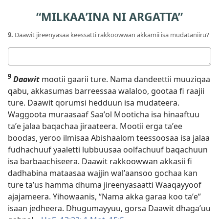
“MILKAAʼINA NI ARGATTA”
9.
Daawit jireenyasaa keessatti rakkoowwan akkamii isa mudataniiru?
Deebii
kee
9
Daawit
mootii gaarii ture. Nama dandeettii muuziqaa
qabu, akkasumas barreessaa walaloo, gootaa fi raajii
ture. Daawit qorumsi hedduun isa mudateera.
Waggoota muraasaaf Saaʼol Mooticha isa hinaaftuu
taʼe jalaa baqachaa jiraateera. Mootii erga taʼee
boodas, yeroo ilmisaa Abishaalom teessoosaa isa jalaa
fudhachuuf yaaletti lubbuusaa oolfachuuf baqachuun
isa barbaachiseera. Daawit rakkoowwan akkasii fi
dadhabina mataasaa wajjin walʼaansoo gochaa kan
ture taʼus hamma dhuma jireenyasaatti Waaqayyoof
ajajameera. Yihowaanis, “Nama akka garaa koo taʼe”
isaan jedheera. Dhugumayyuu, gorsa Daawit dhagaʼuu