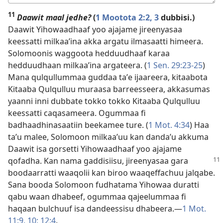
kee
11
Daawit maal jedhe?
(
1 Mootota 2:2, 3
dubbisi.)
Daawit Yihowaadhaaf yoo ajajame jireenyasaa
keessatti milkaaʼina akka argatu ilmasaatti himeera.
Solomoonis waggoota hedduudhaaf karaa
hedduudhaan milkaaʼina argateera. (
1 Sen. 29:23-25
)
Mana qulqullummaa guddaa taʼe ijaareera, kitaabota
Kitaaba Qulqulluu muraasa barreesseera, akkasumas
yaanni inni dubbate tokko tokko Kitaaba Qulqulluu
keessatti caqasameera. Ogummaa fi
badhaadhinasaatiin beekamee ture. (
1 Mot. 4:34
) Haa
taʼu malee, Solomoon milkaaʼuu kan dandaʼu akkuma
Daawit isa gorsetti Yihowaadhaaf yoo ajajame
qofadha. Kan nama gaddisiisu, jireenyasaa gara
boodaarratti waaqolii kan biroo waaqeffachuu jalqabe.
Sana booda Solomoon fudhatama Yihowaa duratti
qabu waan dhabeef, ogummaa qajeelummaa fi
haqaan bulchuuf isa dandeessisu dhabeera.—
1 Mot.
11:9, 10;
12:4
.