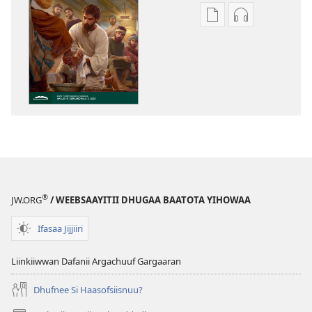
Filannaawwan
Filannaawwa
barreeffamoota
oodiyoo
buufachuuf
buufachuuf
qabdu
qabdu
MASARAA
MASARAA
EEGUMSAA
EEGUMSAA
—
—
MAXXANSA
MAXXANSA
QOʼANNAA
QOʼANNAA
Sadaasa 2024
Sadaasa 202
®
JW.ORG
/ WEEBSAAYITII DHUGAA BAATOTA YIHOWAA
Ifasaa Jijjiiri
Liinkiiwwan Dafanii Argachuuf Gargaaran
Dhufnee Si Haasofsiisnuu?