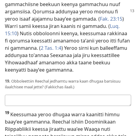
gammachiisne beekuun keenya gammachuu nuuf
argamsiisa. Qorumsa addunyaa
yeroo moonuu fi
yeroo isaaf ajajamnu baayʼee gammada. (
Fak. 23:15
)
Warri samii keessa jiran kaanis ni gammadu. (
Luq.
15:10
) Nutis obboloonni keenya, keessumaa rakkinaa
fi qorumsa keessatti amanamoo taʼanii yeroo itti fufan
ni gammanna. (
2 Tas. 1:4
) Yeroo sirni kun balleeffamu
addunyaa toʼannaa Seexanaa jala jiru keessattillee
Yihowaadhaaf amanamoo akka taane beekuu
keenyatti baayʼee gammanna.
19.
Obboleettiin Reechal jedhamtu warra kaan dhugaa barsiisuu
ilaalchisee maal jette? (Fakkichas ilaali.)
Deebii
kee
19
Keessumaa yeroo dhugaa warra kaanitti himnu
baayʼee gammanna. Reechal ishiin Doominikaan
Riippabliikii keessa jiraattu waaʼee Waaqa nuti