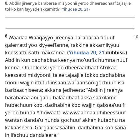
8.
Abdiin jireenya barabaraa misiyoonii yeroo dheeraadhaaf tajaajile
tokko kan fayyade akkamitti? (
Yihudaa 20, 21
)
Deebii
kee
8
Waadaa Waaqayyo jireenya barabaraa fiduuf
galerratti yoo xiyyeeffanne, rakkina akkamiiyyuu
keessatti isatti maxxanna.
(
Yihudaa 20, 21
dubbisi.)
Abdiin kun dadhabina keenya moʼuufis humna nuuf
kenna. Obboleessi yeroo dheeraadhaaf Afrikaa
keessatti misiyoonii taʼee tajaajile tokko dadhabina
foonii wajjin itti fufiinsaan walʼaansoo gochuun isa
barbaachiseera; akkana jedheera: “Abdiin jireenya
barabaraa ani qabu balaadhaaf akka saaxilame
hubachuun koo, dadhabina koo wajjin qabsaaʼuu fi
yeroo hunda Yihowaatti wawwaannaa dhiheessuuf
wantan dandaʼu hunda gochuuf akkan kutadhu na
kakaaseera. Gargaarsasaatiin, dadhabina koo sana
injifachuu dandaʼeera.”