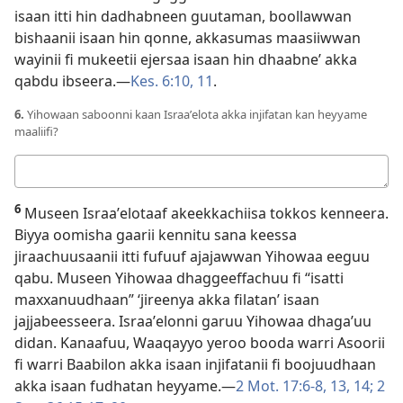
isaan itti hin dadhabneen guutaman, boollawwan
bishaanii isaan hin qonne, akkasumas maasiiwwan
wayinii fi mukeetii ejersaa isaan hin dhaabne’ akka
qabdu ibseera.—
Kes. 6:10, 11
.
6.
Yihowaan saboonni kaan Israaʼelota akka injifatan kan heyyame
maaliifi?
Deebii
kee
6
Museen Israaʼelotaaf akeekkachiisa tokkos kenneera.
Biyya oomisha gaarii kennitu sana keessa
jiraachuusaanii itti fufuuf ajajawwan Yihowaa eeguu
qabu. Museen Yihowaa dhaggeeffachuu fi “isatti
maxxanuudhaan” ‘jireenya akka filatan’ isaan
jajjabeesseera. Israaʼelonni garuu Yihowaa dhagaʼuu
didan. Kanaafuu, Waaqayyo yeroo booda warri Asoorii
fi warri Baabilon akka isaan injifatanii fi boojuudhaan
akka isaan fudhatan heyyame.—
2 Mot. 17:6-8,
13, 14;
2