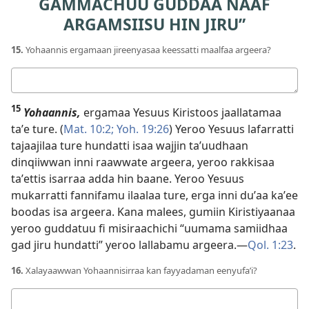
GAMMACHUU GUDDAA NAAF
ARGAMSIISU HIN JIRU”
15.
Yohaannis ergamaan jireenyasaa keessatti maalfaa argeera?
Deebii
kee
15
Yohaannis,
ergamaa Yesuus Kiristoos jaallatamaa
taʼe ture. (
Mat. 10:2;
Yoh. 19:26
) Yeroo Yesuus lafarratti
tajaajilaa ture hundatti isaa wajjin taʼuudhaan
dinqiiwwan inni raawwate argeera, yeroo rakkisaa
taʼettis isarraa adda hin baane. Yeroo Yesuus
mukarratti fannifamu ilaalaa ture, erga inni duʼaa kaʼee
boodas isa argeera. Kana malees, gumiin Kiristiyaanaa
yeroo guddatuu fi misiraachichi “uumama samiidhaa
gad jiru hundatti” yeroo lallabamu argeera.—
Qol. 1:23
.
16.
Xalayaawwan Yohaannisirraa kan fayyadaman eenyufaʼi?
Deebii