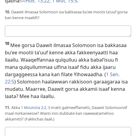
qabna!—
HoE. 13:22;
1 Mot. 15:5
.
10.
Daawit ilmasaa Solomoon isa bakkasaa buʼee mootii taʼuuf gorsa
kan kenne maaliifi?
Deebii
kee
10
Mee gorsa Daawit ilmasaa Solomoon isa bakkasaa
buʼee mootii taʼuuf kenne akka fakkeenyaatti haa
ilaallu. Waaqeffannaa qulqulluu akka babalʼisuu fi
mana qulqullummaa ulfina isaaf fidu akka ijaaru
dargaggeessa kana kan filate Yihowaadha. (
1 Sen.
22:5
) Solomoon haalawwan rakkisoon garaagaraa isa
mudatu. Maarree, Daawit gorsa akkamii isaaf kenna
laata? Mee haa ilaallu.
11.
Akka
1 Mootota 2:2, 3
irratti galmeeffametti, Daawit Solomooniif
maal mirkaneesse? Wanti inni dubbate kan raawwatamehoo
akkamitti? (Fakkichas ilaali.)
Deebii