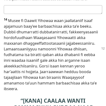
Deebii
kee
14
Musee fi Daawit Yihowaa waan jaallataniif isaaf
ajajamuun baayʼee barbaachisaa akka taʼe beeku.
Dubbii dhumarratti dubbatanirratti, fakkeenyasaanii
hordofuudhaan Waaqasaanii Yihowaatti akka
maxxanan dhaggeeffattootasaanii jajjabeessaniiru.
Lamaansaaniiyyuu namoonni Yihowaa dhiisan,
fudhatama isa biratti qaban akka dhabanii fi eebba
inni waadaa isaaniif gale akka hin arganne isaan
akeekkachiisaniiru. Gorsi isaan kennan yeroo
harʼaattis ni hojjeta. Jaarraawwan hedduu booda
tajaajilaan Yihowaa kan biraanis Waaqayyoof
amanamoo taʼuun hammam barbaachisaa akka taʼe
ibseera.
“[KANA] CAALAA WANTI