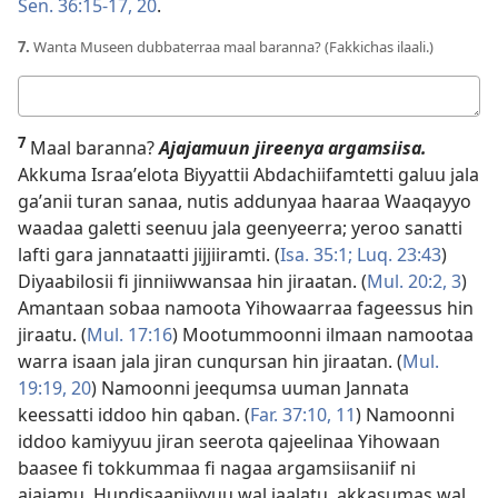
Sen. 36:15-17,
20
.
7.
Wanta Museen dubbaterraa maal baranna? (Fakkichas ilaali.)
Deebii
kee
7
Maal baranna?
Ajajamuun jireenya argamsiisa.
Akkuma Israaʼelota Biyyattii Abdachiifamtetti galuu jala
gaʼanii turan sanaa, nutis addunyaa haaraa Waaqayyo
waadaa galetti seenuu jala geenyeerra; yeroo sanatti
lafti gara jannataatti jijjiiramti. (
Isa. 35:1;
Luq. 23:43
)
Diyaabilosii fi jinniiwwansaa hin jiraatan. (
Mul. 20:2, 3
)
Amantaan sobaa namoota Yihowaarraa fageessus hin
jiraatu. (
Mul. 17:16
) Mootummoonni ilmaan namootaa
warra isaan jala jiran cunqursan hin jiraatan. (
Mul.
19:19, 20
) Namoonni jeequmsa uuman Jannata
keessatti iddoo hin qaban. (
Far. 37:10, 11
) Namoonni
iddoo kamiyyuu jiran seerota qajeelinaa Yihowaan
baasee fi tokkummaa fi nagaa argamsiisaniif ni
ajajamu. Hundisaaniiyyuu wal jaalatu, akkasumas wal