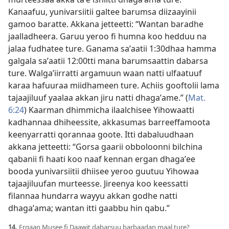
Kanaafuu, yunivarsiitii galtee barumsa diizaayinii
gamoo baratte. Akkana jetteetti: “Wantan baradhe
jaalladheera. Garuu yeroo fi humna koo hedduu na
jalaa fudhatee ture. Ganama saʼaatii 1:30dhaa hamma
galgala saʼaatii 12:00tti mana barumsaattin dabarsa
ture. Walgaʼiirratti argamuun waan natti ulfaatuuf
karaa hafuuraa miidhameen ture. Achiis gooftolii lama
tajaajiluuf yaalaa akkan jiru natti dhagaʼame.” (
Mat.
6:24
) Kaarman dhimmicha ilaalchisee Yihowaatti
kadhannaa dhiheessite, akkasumas barreeffamoota
keenyarratti qorannaa goote. Itti dabaluudhaan
akkana jetteetti: “Gorsa gaarii obboloonni bilchina
qabanii fi haati koo naaf kennan ergan dhagaʼee
booda yunivarsiitii dhiisee yeroo guutuu Yihowaa
tajaajiluufan murteesse. Jireenya koo keessatti
filannaa hundarra wayyu akkan godhe natti
dhagaʼama; wantan itti gaabbu hin qabu.”
14.
Ergaan Musee fi Daawit dabarsuu barbaadan maal ture?