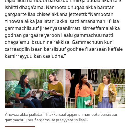
tajaajilluu namoota barsiisuun mirga addaa akka taʼe
ishiitti dhagaʼama. Namoota dhugaa akka baratan
gargaarte ilaalchisee akkana jetteetti: “Namootan
Yihowaa akka jaallatan, akka isatti amanamanii fi isa
gammachiisuuf jireenyasaaniirratti sirreeffama akka
godhan gargaare yeroon ilaalu gammachuu natti
dhagaʼamu ibsuun na rakkisa. Gammachuun kun
carraaqqiin isaan barsiisuuf godhee fi aarsaan kaffale
kamirrayyuu kan caaludha.”
Yihowaa akka jaallatanii fi akka isaaf ajajaman namoota barsiisuun
gammachuu nuuf argamsiisa (Keeyyata 19 ilaali)