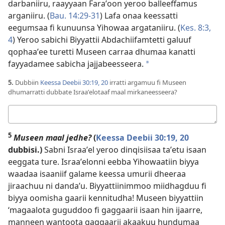
darbaniiru, raayyaan Faraʼoon yeroo balleeffamus
arganiiru. (
Bau. 14:29-31
) Lafa onaa keessatti
eegumsaa fi kunuunsa Yihowaa argataniiru. (
Kes. 8:3,
4
) Yeroo sabichi Biyyattii Abdachiifamtetti galuuf
qophaaʼee turetti Museen carraa dhumaa kanatti
fayyadamee sabicha jajjabeesseera.
a
5.
Dubbiin
Keessa Deebii 30:19, 20
irratti argamuu fi Museen
dhumarratti dubbate Israaʼelotaaf maal mirkaneesseera?
Deebii
kee
5
Museen maal jedhe?
(
Keessa Deebii 30:19, 20
dubbisi.)
Sabni Israaʼel yeroo dinqisiisaa taʼetu isaan
eeggata ture. Israaʼelonni eebba Yihowaatiin biyya
waadaa isaaniif galame keessa umurii dheeraa
jiraachuu ni dandaʼu. Biyyattiinimmoo miidhagduu fi
biyya oomisha gaarii kennitudha! Museen biyyattiin
‘magaalota guguddoo fi gaggaarii isaan hin ijaarre,
manneen wantoota gaggaarii akaakuu hundumaa