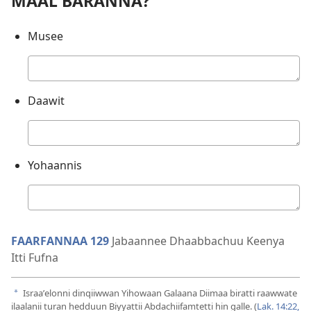
MAAL BARANNA?
Musee
Deebii
kee
Daawit
Deebii
kee
Yohaannis
Deebii
kee
FAARFANNAA 129
Jabaannee Dhaabbachuu Keenya
Itti Fufna
Israaʼelonni dinqiiwwan Yihowaan Galaana Diimaa biratti raawwate
a
ilaalanii turan hedduun Biyyattii Abdachiifamtetti hin galle. (
Lak. 14:22,