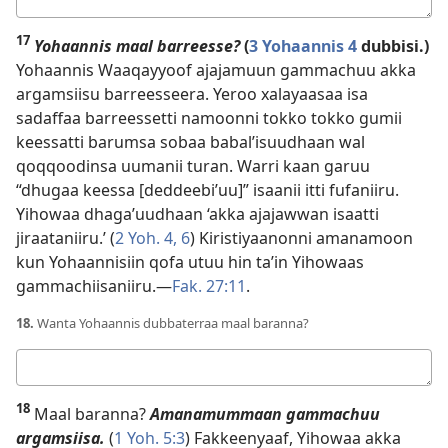
kee
17
Yohaannis maal barreesse?
(
3 Yohaannis 4
dubbisi.)
Yohaannis Waaqayyoof ajajamuun gammachuu akka
argamsiisu barreesseera. Yeroo xalayaasaa isa
sadaffaa barreessetti namoonni tokko tokko gumii
keessatti barumsa sobaa babalʼisuudhaan wal
qoqqoodinsa uumanii turan. Warri kaan garuu
“dhugaa keessa [deddeebiʼuu]” isaanii itti fufaniiru.
Yihowaa dhagaʼuudhaan ‘akka ajajawwan isaatti
jiraataniiru.’ (
2 Yoh. 4,
6
) Kiristiyaanonni amanamoon
kun Yohaannisiin qofa utuu hin taʼin Yihowaas
gammachiisaniiru.—
Fak. 27:11
.
18.
Wanta Yohaannis dubbaterraa maal baranna?
Deebii
kee
18
Maal baranna?
Amanamummaan gammachuu
argamsiisa.
(
1 Yoh. 5:3
) Fakkeenyaaf, Yihowaa akka