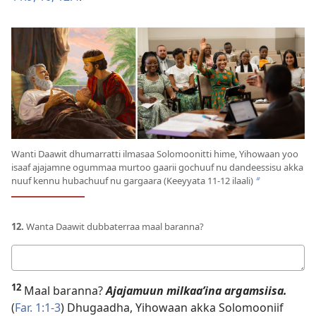
Wanti Daawit dhumarratti ilmasaa Solomoonitti hime, Yihowaan yoo
isaaf ajajamne ogummaa murtoo gaarii gochuuf nu dandeessisu akka
nuuf kennu hubachuuf nu gargaara (Keeyyata 11-12 ilaali)
b
12.
Wanta Daawit dubbaterraa maal baranna?
Deebii
kee
12
Maal baranna?
Ajajamuun milkaaʼina argamsiisa.
(
Far. 1:1-3
) Dhugaadha, Yihowaan akka Solomooniif