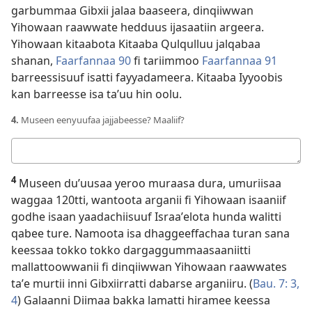
garbummaa Gibxii jalaa baaseera, dinqiiwwan
Yihowaan raawwate hedduus ijasaatiin argeera.
Yihowaan kitaabota Kitaaba Qulqulluu jalqabaa
shanan,
Faarfannaa 90
fi tariimmoo
Faarfannaa 91
barreessisuuf isatti fayyadameera. Kitaaba Iyyoobis
kan barreesse isa taʼuu hin oolu.
4.
Museen eenyuufaa jajjabeesse? Maaliif?
Deebii
kee
4
Museen duʼuusaa yeroo muraasa dura, umuriisaa
waggaa 120tti, wantoota arganii fi Yihowaan isaaniif
godhe isaan yaadachiisuuf Israaʼelota hunda walitti
qabee ture. Namoota isa dhaggeeffachaa turan sana
keessaa tokko tokko dargaggummaasaaniitti
mallattoowwanii fi dinqiiwwan Yihowaan raawwates
taʼe murtii inni Gibxiirratti dabarse arganiiru. (
Bau. 7: 3,
4
) Galaanni Diimaa bakka lamatti hiramee keessa