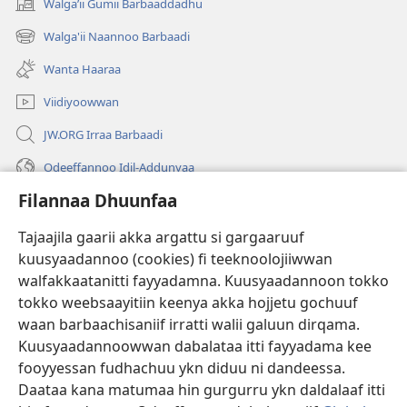
Walgaʼii Gumii Barbaaddadhu
(opens
new
Walga'ii Naannoo Barbaadi
(opens
window)
new
Wanta Haaraa
window)
Viidiyoowwan
JW.ORG Irraa Barbaadi
Odeeffannoo Idil-Addunyaa
Filannaa Dhuunfaa
Gargaarsa
Tajaajila gaarii akka argattu si gargaaruuf
Buusii
(opens
kuusyaadannoo (cookies) fi teeknoolojiiwwan
new
walfakkaatanitti fayyadamna. Kuusyaadannoon tokko
window)
"LAAYIBRARII INTARNEETIIRRAA"
tokko weebsaayitiin keenya akka hojjetu gochuuf
(opens
new
waan barbaachisaniif irratti walii galuun dirqama.
®
JW Hub
window)
Kuusyaadannoowwan dabalataa itti fayyadama kee
(opens
new
fooyyessan fudhachuu ykn diduu ni dandeessa.
Appilikeeshinii
JW Library
window)
Daataa kana matumaa hin gurgurru ykn daldalaaf itti