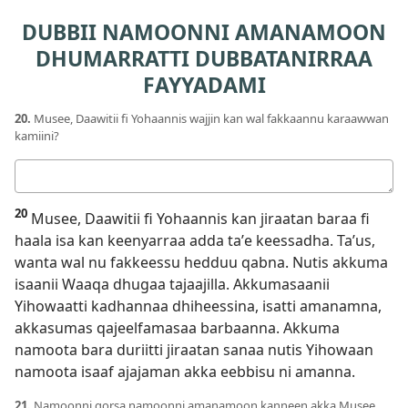
DUBBII NAMOONNI AMANAMOON
DHUMARRATTI DUBBATANIRRAA
FAYYADAMI
20.
Musee, Daawitii fi Yohaannis wajjin kan wal fakkaannu karaawwan
kamiini?
Deebii
kee
20
Musee, Daawitii fi Yohaannis kan jiraatan baraa fi
haala isa kan keenyarraa adda taʼe keessadha. Taʼus,
wanta wal nu fakkeessu hedduu qabna. Nutis akkuma
isaanii Waaqa dhugaa tajaajilla. Akkumasaanii
Yihowaatti kadhannaa dhiheessina, isatti amanamna,
akkasumas qajeelfamasaa barbaanna. Akkuma
namoota bara duriitti jiraatan sanaa nutis Yihowaan
namoota isaaf ajajaman akka eebbisu ni amanna.
21.
Namoonni gorsa namoonni amanamoon kanneen akka Musee,