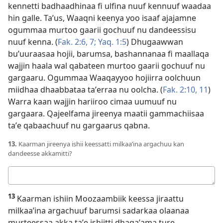
kennetti badhaadhinaa fi ulfina nuuf kennuuf waadaa
hin galle. Taʼus, Waaqni keenya yoo isaaf ajajamne
ogummaa murtoo gaarii gochuuf nu dandeessisu
nuuf kenna. (
Fak. 2:6, 7;
Yaq. 1:5
) Dhugaawwan
buʼuuraasaa hojii, barumsa, bashannanaa fi maallaqa
wajjin haala wal qabateen murtoo gaarii gochuuf nu
gargaaru. Ogummaa Waaqayyoo hojiirra oolchuun
miidhaa dhaabbataa taʼerraa nu oolcha. (
Fak. 2:10, 11
)
Warra kaan wajjin hariiroo cimaa uumuuf nu
gargaara. Qajeelfama jireenya maatii gammachiisaa
taʼe qabaachuuf nu gargaarus qabna.
13.
Kaarman jireenya ishii keessatti milkaaʼina argachuu kan
dandeesse akkamitti?
Deebii
kee
13
Kaarman ishiin Moozaambiik keessa jiraattu
milkaaʼina argachuuf barumsi sadarkaa olaanaa
murteessaa akka taʼe ishiitti dhagaʼama ture.