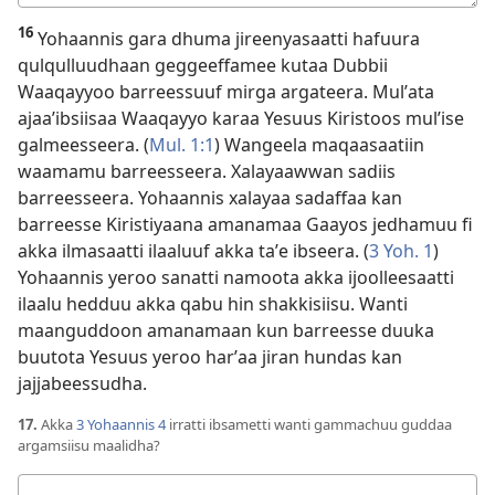
kee
16
Yohaannis gara dhuma jireenyasaatti hafuura
qulqulluudhaan geggeeffamee kutaa Dubbii
Waaqayyoo barreessuuf mirga argateera. Mulʼata
ajaaʼibsiisaa Waaqayyo karaa Yesuus Kiristoos mulʼise
galmeesseera. (
Mul. 1:1
) Wangeela maqaasaatiin
waamamu barreesseera. Xalayaawwan sadiis
barreesseera. Yohaannis xalayaa sadaffaa kan
barreesse Kiristiyaana amanamaa Gaayos jedhamuu fi
akka ilmasaatti ilaaluuf akka taʼe ibseera. (
3 Yoh. 1
)
Yohaannis yeroo sanatti namoota akka ijoolleesaatti
ilaalu hedduu akka qabu hin shakkisiisu. Wanti
maanguddoon amanamaan kun barreesse duuka
buutota Yesuus yeroo harʼaa jiran hundas kan
jajjabeessudha.
17.
Akka
3 Yohaannis 4
irratti ibsametti wanti gammachuu guddaa
argamsiisu maalidha?
Deebii