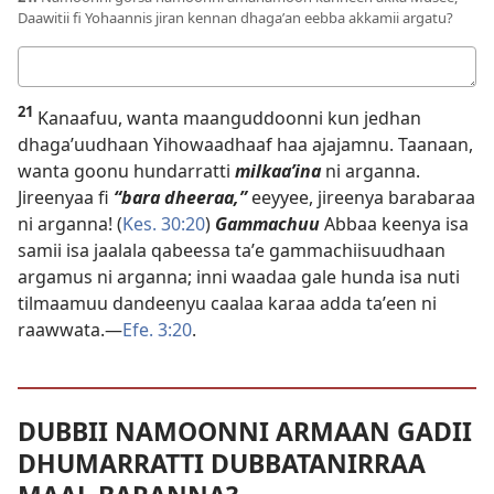
Daawitii fi Yohaannis jiran kennan dhagaʼan eebba akkamii argatu?
Deebii
kee
21
Kanaafuu, wanta maanguddoonni kun jedhan
dhagaʼuudhaan Yihowaadhaaf haa ajajamnu. Taanaan,
wanta goonu hundarratti
milkaaʼina
ni arganna.
Jireenyaa fi
“bara dheeraa,”
eeyyee, jireenya barabaraa
ni arganna! (
Kes. 30:20
)
Gammachuu
Abbaa keenya isa
samii isa jaalala qabeessa taʼe gammachiisuudhaan
argamus ni arganna; inni waadaa gale hunda isa nuti
tilmaamuu dandeenyu caalaa karaa adda taʼeen ni
raawwata.—
Efe. 3:20
.
DUBBII NAMOONNI ARMAAN GADII
DHUMARRATTI DUBBATANIRRAA