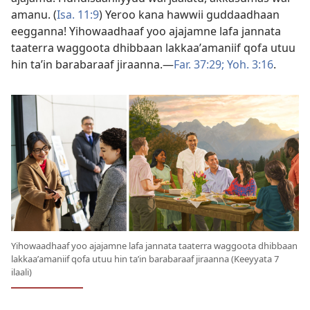
amanu. (
Isa. 11:9
) Yeroo kana hawwii guddaadhaan
eegganna! Yihowaadhaaf yoo ajajamne lafa jannata
taaterra waggoota dhibbaan lakkaaʼamaniif qofa utuu
hin taʼin barabaraaf jiraanna.—
Far. 37:29;
Yoh. 3:16
.
Yihowaadhaaf yoo ajajamne lafa jannata taaterra waggoota dhibbaan
lakkaaʼamaniif qofa utuu hin taʼin barabaraaf jiraanna (Keeyyata 7
ilaali)