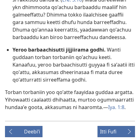
ykn dhimmoota qoʼachuu barbaaddu maaliif hin
galmeeffattu? Dhimma tokko ilaalchisee gaaffii
gara sammuu keetti dhufu hunda barreeffadhu.
Dhuma qoʼannaa keerrattis, yaadawwan qoʼachuu
barbaaddu kan biroo barreeffachuu dandeessa.
Yeroo barbaachisutti jijjiirama godhi.
Wanti
guddaan torban torbaniin qoʼachuu keeti.
Kanaafuu, yeroo barbaachisutti guyyaa fi saʼaatii itti
qoʼattu, akkasumas dheerinasaa fi mata duree
qoʼatturratti sirreeffama godhi.
Torban torbaniin yoo qoʼatte faayidaa guddaa argatta.
Yihowaatti caalaatti dhihaatta, murtoo ogummaarratti
hundaaʼe goota, akkasumas ni haaromta.—
Iya. 1:8
.
Deebiʼi
Itti Fufi