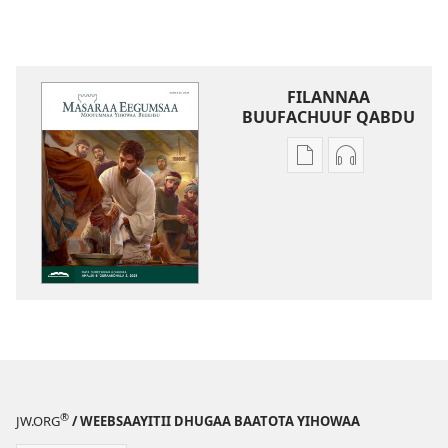
FILANNAA
BUUFACHUUF QABDU
Filannaawwan
Filannaawwa
barreeffamoota
oodiyoo
buufachuuf
buufachuuf
qabdu
qabdu
MASARAA
MASARAA
EEGUMSAA
EEGUMSAA
—
—
MAXXANSA
MAXXANSA
QOʼANNAA
QOʼANNAA
Sadaasa 2024
Sadaasa 202
®
JW.ORG
/ WEEBSAAYITII DHUGAA BAATOTA YIHOWAA