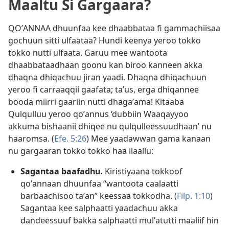
Maaltu Si Gargaara?
QOʼANNAA dhuunfaa kee dhaabbataa fi gammachiisaa
gochuun sitti ulfaataa? Hundi keenya yeroo tokko
tokko nutti ulfaata. Garuu mee wantoota
dhaabbataadhaan goonu kan biroo kanneen akka
dhaqna dhiqachuu jiran yaadi. Dhaqna dhiqachuun
yeroo fi carraaqqii gaafata; taʼus, erga dhiqannee
booda miirri gaariin nutti dhagaʼama! Kitaaba
Qulqulluu yeroo qoʼannus ‘dubbiin Waaqayyoo
akkuma bishaanii dhiqee nu qulqulleessuudhaan’ nu
haaromsa. (
Efe. 5:26
) Mee yaadawwan gama kanaan
nu gargaaran tokko tokko haa ilaallu:
Sagantaa baafadhu.
Kiristiyaana tokkoof
qoʼannaan dhuunfaa “wantoota caalaatti
barbaachisoo taʼan” keessaa tokkodha. (
Filp. 1:10
)
Sagantaa kee salphaatti yaadachuu akka
dandeessuuf bakka salphaatti mulʼatutti maaliif hin