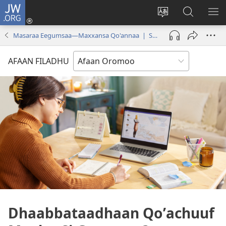
JW.ORG
Gali
(opens
Afaan
JW.ORG
BA
new
weebsaayitii
Irraa
ARG
Masaraa Eegumsaa—Maxxansa Qo'annaa | Sadaasa 2024
window)
jijjiiri
Barbaadi
AFAAN FILADHU
Dhaabbataadhaan Qoʼachuuf