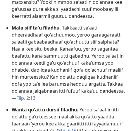
maxxansitu? Yookiinimmoo saʼaatiin qoʼannaa kee
gaʼuusaa dura akka si yaadachiisuuf moobaayilii
keerratti alaarmii guutuu dandeessa.
Mala siif taʼu filadhu.
Takkaatti saʼaatii
dheeraadhaaf qoʼachuumoo, yeroo garaagaraatti
saʼaatii gabaabaadhaaf qoʼachuutu siif salphata?
Haala kee situ beeka. Kanaafuu, yeroo sagantaa
baafattu kana sammuutti qabadhu. Yeroo saʼaatiin
qoʼannaa keetii gaʼu qoʼachuuf kakaʼumsa yoo
dhabde, daqiiqaa kudhaniif qofa qoʼachuuf maaliif
hin murteessitu? Kan qoʼattu daqiiqaa kudhaniif
qofa yoo taʼellee barumsa hedduu argatta. Takkaa
qoʼannaa jalqabnaan itti fufuuf kakaʼuu dandeessa.
—
Filp. 2:13
.
Wanta qoʼattu dursii filadhu.
Yeroo saʼaatiin itti
qoʼattu gaʼu teessee maal akka qoʼattu yaadda
taanaan ‘yeroo kee akka gaariitti itti fayyadamuun’
si rakkisuu dandaʼa. (
Efe. 5:16
) Mata dureewwan