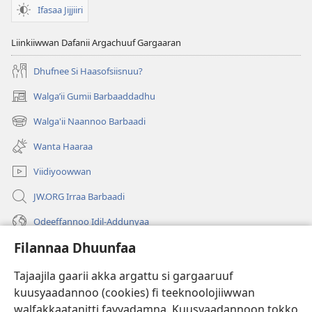
Ifasaa Jijjiiri
Liinkiiwwan Dafanii Argachuuf Gargaaran
Dhufnee Si Haasofsiisnuu?
Walgaʼii Gumii Barbaaddadhu
(opens
new
Walga'ii Naannoo Barbaadi
(opens
window)
new
Wanta Haaraa
window)
Viidiyoowwan
JW.ORG Irraa Barbaadi
Odeeffannoo Idil-Addunyaa
Filannaa Dhuunfaa
Gargaarsa
Tajaajila gaarii akka argattu si gargaaruuf
Buusii
(opens
kuusyaadannoo (cookies) fi teeknoolojiiwwan
new
walfakkaatanitti fayyadamna. Kuusyaadannoon tokko