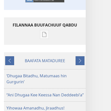
FILANNAA BUUFACHUUF QABDU
Filannaawwan
barreeffamoota
buufachuuf
qabdu
BAAFATA MATADUREE
MASARAA
Deebiʼi
Itti
EEGUMSAA
Fufi
—
‘Dhugaa Bitadhu, Matumaas hin
MAXXANSA
Gurgurin’
QOʼANNAA
Sadaasa 2018
“Ani Dhugaa Kee Keessa Nan Deddeebiʼa”
Yihowaa Amanadhu, Jiraadhus!