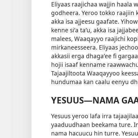
Eliyaas raajichaa wajjin haal
godheera. Yeroo tokko raajiin
akka isa ajjeesu gaafate. Yihow
kenne siʼa taʼu, akka isa jajja
malees, Waaqayyo raajichi koph
mirkaneesseera. Eliyaas jec
akkasii erga dhagaʼee fi garga
hojii isaaf kenname raawwachuu 
Tajaajiltoota Waaqayyoo kees
hundumaa kan caalu eenyu dh
YESUUS—NAMA GA
Yesuus yeroo lafa irra tajaajil
yaaduudhaan beekama ture. In
nama hacuucu hin turre. Yesuu