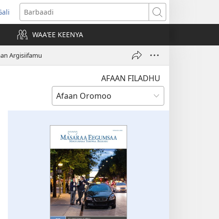
Gali
opens
Barbaadi
new
WAAʼEE KEENYA
indow)
n Argisiifamu
AFAAN FILADHU