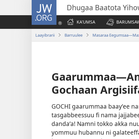
JW.ORG
Dhugaa Baatota Yih
KAʼUMSA
BARUMSAW
Laayibrarii
Barruulee
Masaraa Eegumsaa—Maxx
Gaarummaa—Amal
Gochaan Argisii
GOCHI gaarummaa baayʼee n
tasgabbeessuu fi nama jajjabe
dandaʼa! Namni tokko akka nu
yommuu hubannu ni galateeff