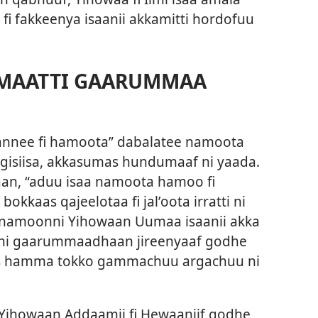
i fi fakkeenya isaanii akkamitti hordofuu
MAATTI GAARUMMAA
fannee fi hamoota” dabalatee namoota
isiisa, akkasumas hundumaaf ni yaada.
aan, “aduu isaa namoota hamoo fi
bokkaas qajeelotaa fi jalʼoota irratti ni
 namoonni Yihowaan Uumaa isaanii akka
 inni gaarummaadhaan jireenyaaf godhe
as hamma tokko gammachuu argachuu ni
Yihowaan Addaamii fi Hewaaniif godhe