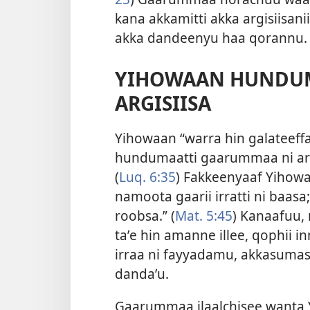
kana akkamitti akka argisiisani
akka dandeenyu haa qorannu.
YIHOWAAN HUNDU
ARGISIISA
Yihowaan “warra hin galateef
hundumaatti gaarummaa ni arg
(
Luq. 6:35
) Fakkeenyaaf Yihow
namoota gaarii irratti ni baasa; 
roobsa.” (
Mat. 5:45
) Kanaafuu,
taʼe hin amanne illee, qophii
irraa ni fayyadamu, akkasum
dandaʼu.
Gaarummaa ilaalchisee wanta 