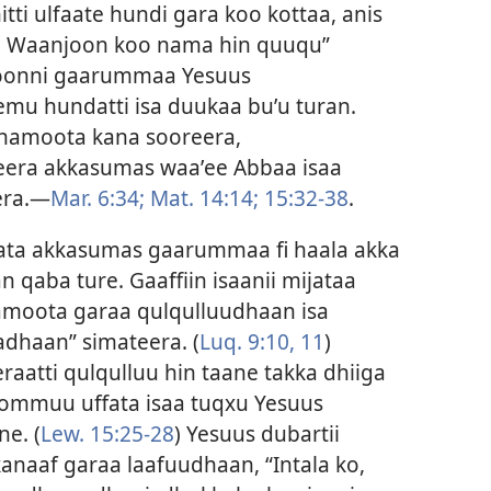
itti ulfaate hundi gara koo kottaa, anis
 . . Waanjoon koo nama hin quuqu”
oonni gaarummaa Yesuus
mu hundatti isa duukaa buʼu turan.
 namoota kana sooreera,
seera akkasumas waaʼee Abbaa isaa
era.—
Mar. 6:34;
Mat. 14:14;
15:32-38
.
ata akkasumas gaarummaa fi haala akka
n qaba ture. Gaaffiin isaanii mijataa
namoota garaa qulqulluudhaan isa
haan” simateera. (
Luq. 9:10, 11
)
raatti qulqulluu hin taane takka dhiiga
 yommuu uffata isaa tuqxu Yesuus
ne. (
Lew. 15:25-28
) Yesuus dubartii
anaaf garaa laafuudhaan, “Intala ko,