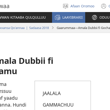
owaa
Afaan Oromoo
Afaan
(
filadhu
WAN KITAABA QULQULLUU
LAAYIBRARII
ODUU
w
ansa Qo'annaa | Sadaasa 2018
Gaarummaa—Amala Dubbii fi Gochaa
a Dubbii fi
famu
ama
essuu
JAALALA
uf yaadu
GAMMACHUU
anna. Hundi