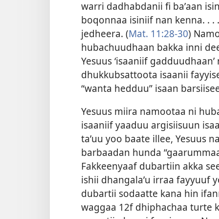
warri dadhabdanii fi baʼaan isin
boqonnaa isiniif nan kenna. .
jedheera. (
Mat. 11:28-30
) Nam
hubachuudhaan bakka inni dee
Yesuus ‘isaaniif gadduudhaan’
dhukkubsattoota isaanii fayyi
“wanta hedduu” isaan barsiise
Yesuus miira namootaa ni hub
isaaniif yaaduu argisiisuun isaa
taʼuu yoo baate illee, Yesuus 
barbaadan hunda “gaarummaad
Fakkeenyaaf dubartiin akka see
ishii dhangalaʼu irraa fayyuuf
dubartii sodaatte kana hin ifan
waggaa 12f dhiphachaa turte k