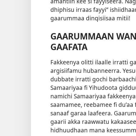
amantiin kee si fayyiseera. Na
dhiphisu irraas fayyi” ishiidhaa
gaarummaa dinqisiisaa mitii!
GAARUMMAAN WANT
GAAFATA
Fakkeenya olitti ilaalle irrat
argisiifamu hubanneerra. Yes
dubbate irratti gochi barbaachi
Samaariyaa fi Yihudoota giddu
namichi Samaariyaa fakkeenya
saamamee, reebamee fi duʼaa fi
sanaaf garaa laafeera. Gaar
gaarii akka raawwatu kakaasee
hidhuudhaan mana keessummoonn