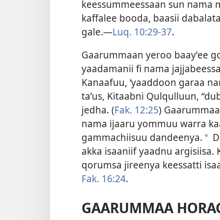
keessummeessaan sun nama ma
kaffalee booda, baasii dabala
gale.—
Luq. 10:29-37
.
Gaarummaan yeroo baayʼee goch
yaadamanii fi nama jajjabeess
Kanaafuu, ‘yaaddoon garaa na
taʼus, Kitaabni Qulqulluun, “d
jedha. (
Fak. 12:25
) Gaarummaa
nama ijaaru yommuu warra kaan
gammachiisuu dandeenya.
D
a
akka isaaniif yaadnu argisiisa
qorumsa jireenya keessatti i
Fak. 16:24
.
GAARUMMAA HORA