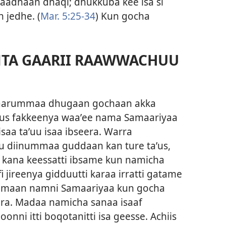
gaadhaan dhaqi; dhukkuba kee isa si
n jedhe. (
Mar. 5:25-34
) Kun gocha
A GAARII RAAWWACHUU
ti gaarummaa dhugaan gochaan akka
uus fakkeenya waaʼee nama Samaariyaa
saa taʼuu isaa ibseera. Warra
u diinummaa guddaan kan ture taʼus,
 kana keessatti ibsame kun namicha
 jireenya gidduutti karaa irratti gatame
ummaan namni Samaariyaa kun gocha
ra. Madaa namicha sanaa isaaf
i itti boqotanitti isa geesse. Achiis