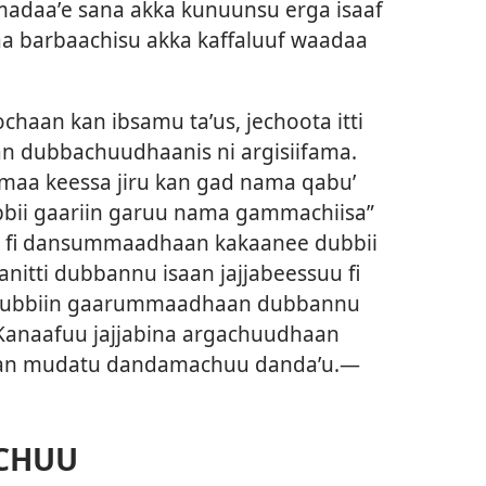
daaʼe sana akka kunuunsu erga isaaf
taa barbaachisu akka kaffaluuf waadaa
aan kan ibsamu taʼus, jechoota itti
an dubbachuudhaanis ni argisiifama.
maa keessa jiru kan gad nama qabu’
ubbii gaariin garuu nama gammachiisa”
 fi dansummaadhaan kakaanee dubbii
itti dubbannu isaan jajjabeessuu fi
ubbiin gaarummaadhaan dubbannu
. Kanaafuu jajjabina argachuudhaan
saan mudatu dandamachuu dandaʼu.—
CHUU