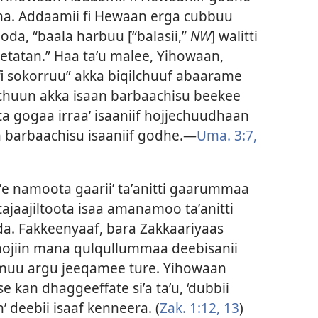
na. Addaamii fi Hewaan erga cubbuu
da, “baala harbuu [“balasii,”
NW
] walitti
jetatan.” Haa taʼu malee, Yihowaan,
 fi sokorruu” akka biqilchuuf abaarame
gachuun akka isaan barbaachisu beekee
ta gogaa irraa’ isaaniif hojjechuudhaan
barbaachisu isaaniif godhe.—
Uma. 3:7,
e namoota gaarii’ taʼanitti gaarummaa
tajaajiltoota isaa amanamoo taʼanitti
a. Fakkeenyaaf, bara Zakkaariyaas
 hojiin mana qulqullummaa deebisanii
mmuu argu jeeqamee ture. Yihowaan
kan dhaggeeffate siʼa taʼu, ‘dubbii
n’ deebii isaaf kenneera. (
Zak. 1:12, 13
)