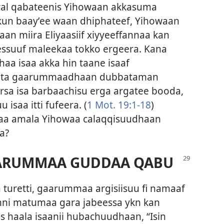
a wal qabateenis Yihowaan akkasuma
 kun baayʼee waan dhiphateef, Yihowaan
aan miira Eliyaasiif xiyyeeffannaa kan
beessuuf maleekaa tokko ergeera. Kana
aa isaa akka hin taane isaaf
hoota gaarummaadhaan dubbataman
arsa isa barbaachisu erga argatee booda,
isaa itti fufeera. (
1 Mot. 19:1-18
)
saa amala Yihowaa calaqqisuudhaan
a?
ARUMMAA GUDDAA QABU
aa turetti, gaarummaa argisiisuu fi namaaf
ni matumaa gara jabeessa ykn kan
s haala isaanii hubachuudhaan, “Isin