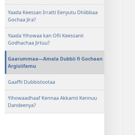
Yaada Keessan Irratti Eenyutu Dhiibbaa
Gochaa Jira?
Yaada Yihowaa kan Ofii Keessanii
Godhachaa Jirtuu?
Gaarummaa—Amala Dubbii fi Gochaan
Argisiifamu
Gaaffii Dubbistootaa
Yihowaadhaaf Kennaa Akkamii Kennuu
Dandeenya?