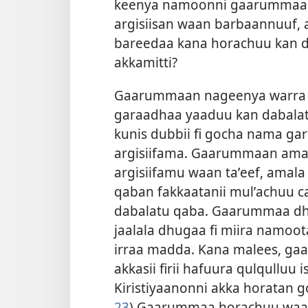
keenya namoonni gaarummaa a
argisiisan waan barbaannuuf,
bareedaa kana horachuu kan 
akkamitti?
Gaarummaan nageenya warra ka
garaadhaa yaaduu kan dabalatu 
kunis dubbii fi gocha nama ga
argisiifama. Gaarummaan ama
argisiifamu waan taʼeef, amala
qaban fakkaatanii mulʼachuu c
dabalatu qaba. Gaarummaa d
jaalala dhugaa fi miira namoo
irraa madda. Kana malees, g
akkasii firii hafuura qulqulluu i
Kiristiyaanonni akka horatan 
23
) Gaarummaa horachuu waan 