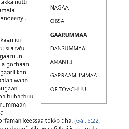
kka nutti
NAGAA
 amala
dandeenyu
OBSA
GAARUMMAA
aniitiif
siʼa taʼu,
DANSUMMAA
rgaaruun
AMANTII
la gochaan
 gaarii kan
GARRAAMUMMAA
aalaa waan
hugaan
OF TOʼACHUU
taa hubachuu
aarummaan
sa
gorfaman keessaa tokko dha. (
Gal. 5:22,
qabnuuf, Yihowaa fi Ilmi isaa amala