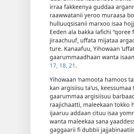
irraa fakkeenya guddaa argan
raawwatanii yeroo muraasa boo
hulluuqsisanii marxoo isaa hoj
Eeden ala bakka lafichi “qoree
jiraachuuf, uffata mijataa ar
ture. Kanaafuu, Yihowaan ‘uffa
gaarummaadhaan wanta isaan 
17, 18,
21
.
Yihowaan ‘namoota hamoos taʼ
kan argisiisu taʼus, keessumaa 
gaarummaa argisiisuu barbaad
raajichaatti, maleekaan tokko
ijaaruu addaan cituu isaa yo
wanta maleekaa sana yaaddesse 
gaggaarii fi dubbii jajjabinaatii