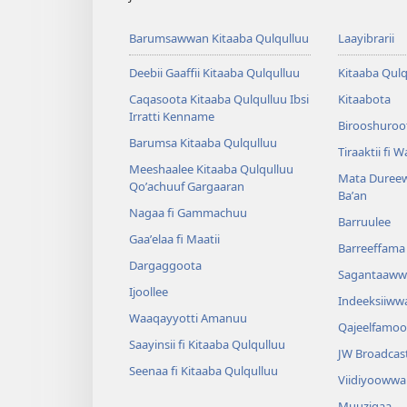
Barumsawwan Kitaaba Qulqulluu
Laayibrarii
Deebii Gaaffii Kitaaba Qulqulluu
Kitaaba Qulq
Caqasoota Kitaaba Qulqulluu Ibsi
Kitaabota
Irratti Kenname
Birooshuroot
Barumsa Kitaaba Qulqulluu
Tiraaktii fi 
Meeshaalee Kitaaba Qulqulluu
Mata Dureew
Qoʼachuuf Gargaaran
Baʼan
Nagaa fi Gammachuu
Barruulee
Gaaʼelaa fi Maatii
Barreeffama 
Dargaggoota
Sagantaaww
Ijoollee
Indeeksiiww
Waaqayyotti Amanuu
Qajeelfamoo
Saayinsii fi Kitaaba Qulqulluu
JW Broadcas
Seenaa fi Kitaaba Qulqulluu
Viidiyoowwa
Muuziqaa