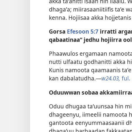
akka taʼanitti isaan hin ilaal
dhagaʼa; miirasaaniitiifis taʼe
kenna. Hojiisaa akka hojjetan
Gorsa
Efesoon 5:7
irratti arg
qabaatinaa” jedhu hojiirra o
Phaawulos ergamaan namoota
nutti ulfaatu godhanitti akka
Kunis namoota qaamaanis taʼe
kan dabalatudha.—
w24.03,
ful.
Oduuwwan sobaa akkamiirraa
Oduu dhugaa taʼuunsaa hin mi
dhageenyu, iimeelii namoota 
gantoota eenyummaasaanii dh
dhagaʼuu barbaadan fakkaatan