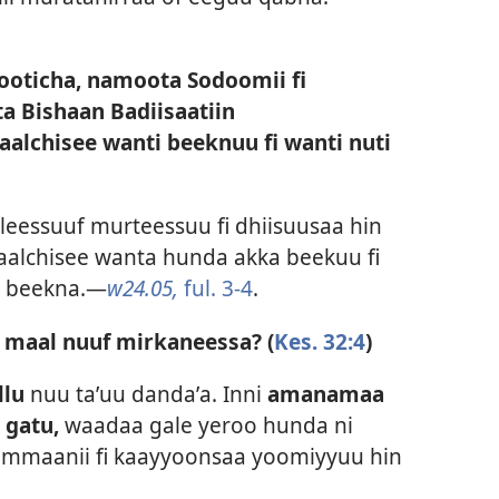
oticha, namoota Sodoomii fi
 Bishaan Badiisaatiin
laalchisee wanti beeknuu fi wanti nuti
leessuuf murteessuu fi dhiisuusaa hin
laalchisee wanta hunda akka beekuu fi
u beekna.—
w24.05,
ful. 3-4
.
 maal nuuf mirkaneessa? (
Kes. 32:4
)
llu
nuu taʼuu dandaʼa. Inni
amanamaa
 gatu,
waadaa gale yeroo hunda ni
mmaanii fi kaayyoonsaa yoomiyyuu hin