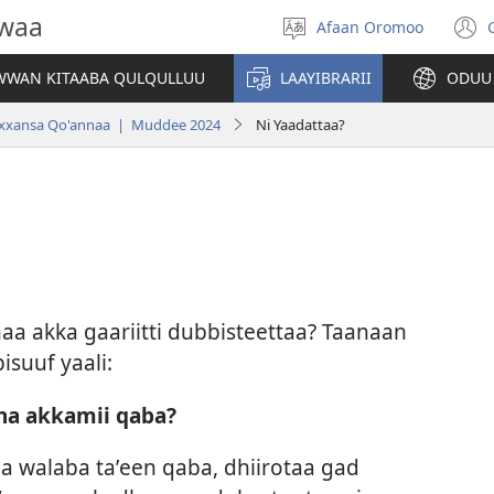
owaa
Afaan Oromoo
Afaan
(
filadhu
WAN KITAABA QULQULLUU
LAAYIBRARII
ODUU
w
xansa Qo'annaa | Muddee 2024
Ni Yaadattaa?
a akka gaariitti dubbisteettaa? Taanaan
suuf yaali:
ha akkamii qaba?
aa walaba taʼeen qaba, dhiirotaa gad