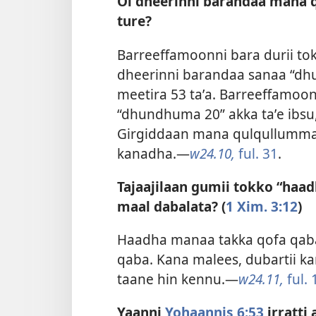
Ol dheerinni barandaa man
ture?
Barreeffamoonni bara durii to
dheerinni barandaa sanaa “dhu
meetira 53 taʼa. Barreeffamo
“dhundhuma 20” akka taʼe ibsu,
Girgiddaan mana qulqullumm
kanadha.—
w24.10,
ful. 31
.
Tajaajilaan gumii tokko “haad
maal dabalata? (
1 Xim. 3:12
)
Haadha manaa takka qofa qab
qaba. Kana malees, dubartii kan
taane hin kennu.—
w24.11,
ful. 
Yaanni
Yohaannis 6:53
irratti