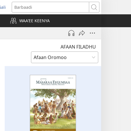
Gali
opens
Barbaadi
new
WAAʼEE KEENYA
indow)
AFAAN FILADHU