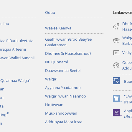
Oduu
Liinkiiwwa
ulluu
Dhufn
Waaʼee Keenya
Haaso
Walga
Gaaffiiwwan Yeroo Baayʼee
aa fi Buukuleetota
(opens
Barb
Gaafataman
new
Waraqaa Affeerrii
Viid
Dhufnee Si Haasofsiisnuu?
window)
wan Walitti Aananii
Nu Qunnami
Odeef
Addu
Daawwannaa Beetel
Walga’ii
Qoʼannaa Walgaʼii
Buus
(opens
Ayyaana Yaadannoo
an
new
window)
Walgaʼiiwwan Naannoo
"LAA
an
(opens
INT
Hojiiwwan
ta
new
Appi
window)
Muuxannoowwan
®
ting
Libr
Addunyaa Mara Irraa
n