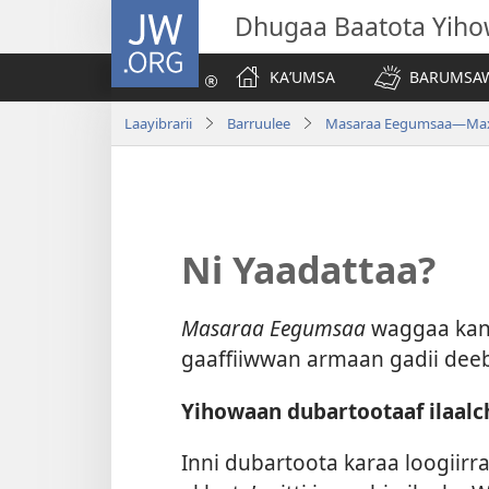
JW.ORG
Dhugaa Baatota Yih
KAʼUMSA
BARUMSAW
Laayibrarii
Barruulee
Masaraa Eegumsaa—Max
Ni Yaadattaa?
Masaraa Eegumsaa
waggaa kana
gaaffiiwwan armaan gadii deebi
Yihowaan dubartootaaf ilaalc
Inni dubartoota karaa loogiirr