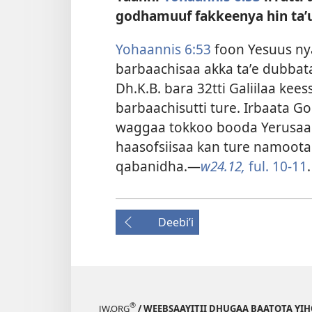
godhamuuf fakkeenya hin taʼu
Yohaannis 6:53
foon Yesuus ny
barbaachisaa akka taʼe dubbat
Dh.K.B. bara 32​tti Galiilaa ke
barbaachisutti ture. Irbaata 
waggaa tokkoo booda Yerusaal
haasofsiisaa kan ture namoota i
qabanidha.—
w24.12,
ful. 10-11
.
Deebiʼi
®
JW.ORG
/ WEEBSAAYITII DHUGAA BAATOTA YI