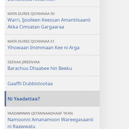
MATA DUREE QOʼANNAA 50
Warri, Ijoolleen Keessan Amantiisaanii
Akka Cimsatan Gargaaraa
MATA DUREE QOʼANNAA 51
Yihowaan Imimmaan Kee ni Arga
SEENAA JIREENYAA
Barachuu Dhaabee hin Beeku
Gaaffii Dubbistootaa
Ni Yaadattaa?
YAADAWWAN QOʼANNAADHAAF TAʼAN
Namoonni Amanamoon Wareegasaanii
ni Raawwatu