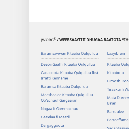
®
JW.ORG
/ WEEBSAAYITII DHUGAA BAATOTA YI
Barumsawwan Kitaaba Qulqulluu
Laayibrarii
Deebii Gaaffii Kitaaba Qulqulluu
Kitaaba Qulq
Caqasoota Kitaaba Qulqulluu Ibsi
Kitaabota
Irratti Kenname
Birooshuroot
Barumsa Kitaaba Qulqulluu
Tiraaktii fi 
Meeshaalee Kitaaba Qulqulluu
Mata Dureew
Qoʼachuuf Gargaaran
Baʼan
Nagaa fi Gammachuu
Barruulee
Gaaʼelaa fi Maatii
Barreeffama 
Dargaggoota
Sagantaaww