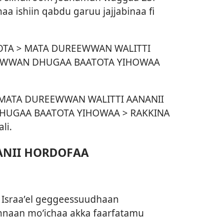
naa ishiin qabdu garuu jajjabinaa fi
OTA > MATA DUREEWWAN WALITTI
OWWAN DHUGAA BAATOTA YIHOWAA
 > MATA DUREEWWAN WALITTI AANANII
UGAA BAATOTA YIHOWAA > RAKKINA
li.
ANII HORDOFAA
a Israaʼel geggeessuudhaan
annaan moʼichaa akka faarfatamu