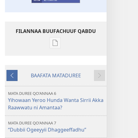
FILANNAA BUUFACHUUF QABDU
Filannaawwan
barreeffamoota
buufachuuf
qabdu
BAAFATA MATADUREE
MASARAA
Deebiʼi
Itti
EEGUMSAA
Fufi
—
MATA DUREE QOʼANNAA 6
MAXXANSA
Yihowaan Yeroo Hunda Wanta Sirrii Akka
QOʼANNAA
Raawwatu ni Amantaa?
Guraandhala 2022
MATA DUREE QOʼANNAA 7
“Dubbii Ogeeyyii Dhaggeeffadhu”