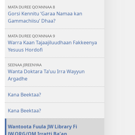
MATA DUREE QOʼANNAA 8
Gorsi Kennitu ‘Garaa Namaa kan
Gammachiisu’ Dhaa?
MATA DUREE QOʼANNAA 9
Warra Kaan Tajaajiluudhaan Fakkeenya
Yesuus Hordofi
SEENAA JIREENYAA
Wanta Doktara Taʼuu Irra Wayyun
Argadhe
Kana Beektaa?
Kana Beektaa?
Wantoota Fuula JW Library Fi
JW.ORG/OM Irratti Baʼan