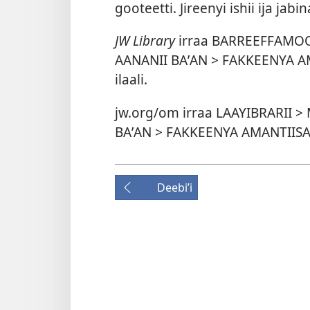
gooteetti. Jireenyi ishii ija jab
JW Library
irraa BARREEFFAMO
AANANII BAʼAN > FAKKEENYA A
ilaali.
jw.org/om irraa LAAYIBRARII
BAʼAN > FAKKEENYA AMANTIISAA
Deebiʼi