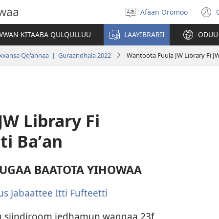
owaa
Afaan Oromoo
Afaan
(
filadhu
WAN KITAABA QULQULLUU
LAAYIBRARII
ODUU
w
ansa Qo'annaa | Guraandhala 2022
Wantoota Fuula JW Library Fi J
W Library Fi
ti Baʼan
GAA BAATOTA YIHOWAA
s Jabaattee Itti Fufteetti
in siindiroom jedhamun waggaa 23f