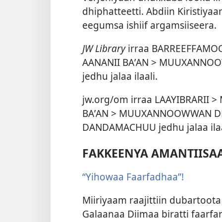
dhiphatteetti. Abdiin Kiristiyaa
eegumsa ishiif argamsiiseera.
JW Library
irraa BARREEFFAMO
AANANII BAʼAN > MUUXANNO
jedhu jalaa ilaali.
jw.org/om irraa LAAYIBRARII
BAʼAN > MUUXANNOOWWAN DH
DANDAMACHUU jedhu jalaa ilaa
FAKKEENYA AMANTIISA
“Yihowaa Faarfadhaa”!
Miiriyaam raajittiin dubartoot
Galaanaa Diimaa biratti faarf