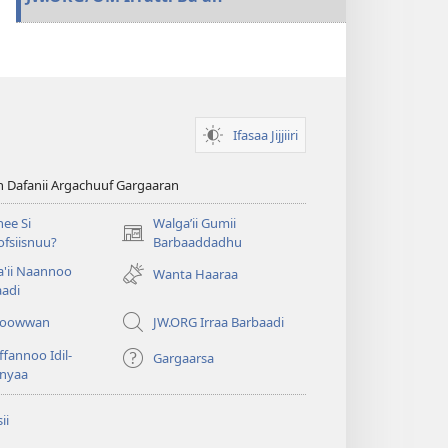
Ifasaa Jijjiiri
n Dafanii Argachuuf Gargaaran
ee Si
Walgaʼii Gumii
(opens
fsiisnuu?
Barbaaddadhu
new
'ii Naannoo
Wanta Haaraa
window)
aadi
iyoowwan
JW.ORG Irraa Barbaadi
fannoo Idil-
Gargaarsa
nyaa
ii