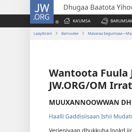
JW.ORG
Dhugaa Baatota Yih
KAʼUMSA
BARUMSAW
Laayibrarii
Barruulee
Masaraa Eegumsaa—Maxx
Wantoota Fuula J
JW.ORG/OM Irrat
MUUXANNOOWWAN DHU
Haalli Gaddisiisaan Ishii Mudatu
Verjeniyaan dhukkuba lookd i