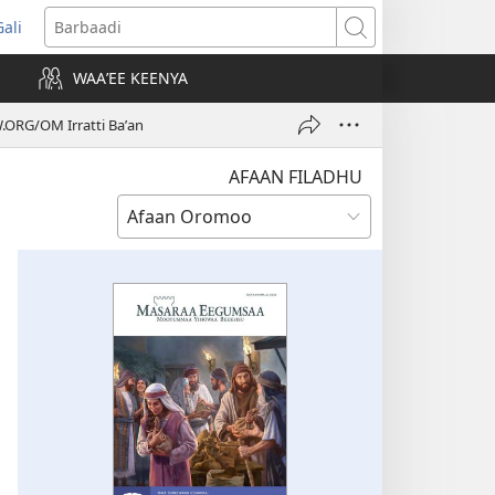
Gali
opens
Barbaadi
new
WAAʼEE KEENYA
indow)
W.ORG/OM Irratti Baʼan
AFAAN FILADHU