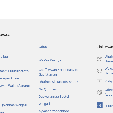
HOWAA
Oduu
Liinkiiwwa
ulluu
Dhufn
Waaʼee Keenya
Haaso
Walga
Gaaffiiwwan Yeroo Baayʼee
aa fi Buukuleetota
(opens
Barb
Gaafataman
new
Waraqaa Affeerrii
Viid
Dhufnee Si Haasofsiisnuu?
window)
wan Walitti Aananii
Nu Qunnami
Odeef
Addu
Daawwannaa Beetel
Walga’ii
Qoʼannaa Walgaʼii
Buus
(opens
Ayyaana Yaadannoo
an
new