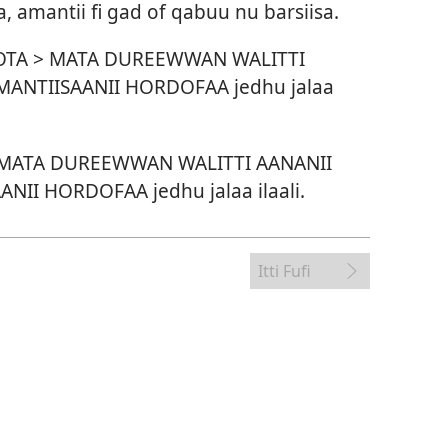
ina, amantii fi gad of qabuu nu barsiisa.
OTA > MATA DUREEWWAN WALITTI
MANTIISAANII HORDOFAA jedhu jalaa
 > MATA DUREEWWAN WALITTI AANANII
NII HORDOFAA jedhu jalaa ilaali.
Itti Fufi