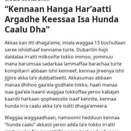
“Kennaan Hanga Harʼaatti
Argadhe Keessaa Isa Hunda
Caalu Dha”
Akkas kan itti dhagaʼame, intala waggaa 13 buchullaan
saree ishiidhaaf kenname turte. Dubartiin hojii
daldalaa irratti milkoofte tokko immoo, yommuu
mana barumsaa sadarkaa lammaffaa barachaa turte
kompiitarri abbaan ishii kenneef, kennaa jireenya ishii
jijjiire akka taʼe dubbatteetti. Akkasumas abbaan
manaa dhihoo gaaʼela godhate tokko, haati manaa
isaa gaaʼela isaanii waggaa tokkoffaa yeroo kabajan
kaardii harkaan qopheessite isaaf kennite, kennaa
hunda irra caalu akka taʼe isatti dhagaʼameera.
Waggaa waggaadhaan, namoonni hedduun kennaa
“hunda caalu” akkasii yeroo adda taʼe tokko irratti