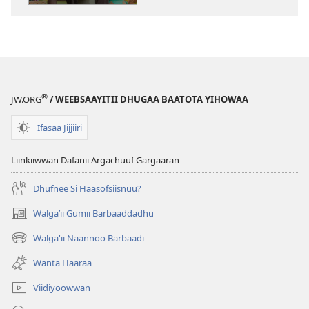
EEGUMSAA
Kennaan
Hunda
Caalu
Maali
Dha?
®
JW.ORG
/ WEEBSAAYITII DHUGAA BAATOTA YIHOWAA
Ifasaa Jijjiiri
Liinkiiwwan Dafanii Argachuuf Gargaaran
Dhufnee Si Haasofsiisnuu?
Walgaʼii Gumii Barbaaddadhu
(opens
new
Walga'ii Naannoo Barbaadi
(opens
window)
new
Wanta Haaraa
window)
Viidiyoowwan