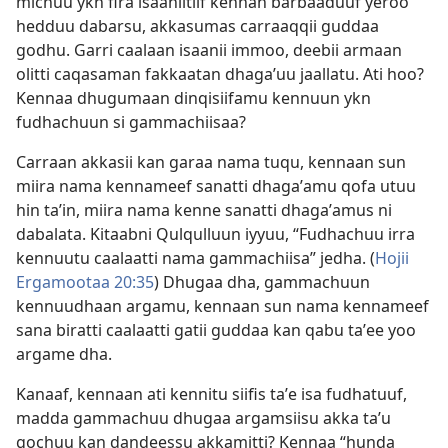
michuu ykn fira isaaniitiif kennan barbaaduuf yeroo
hedduu dabarsu, akkasumas carraaqqii guddaa
godhu. Garri caalaan isaanii immoo, deebii armaan
olitti caqasaman fakkaatan dhagaʼuu jaallatu. Ati hoo?
Kennaa dhugumaan dinqisiifamu kennuun ykn
fudhachuun si gammachiisaa?
Carraan akkasii kan garaa nama tuqu, kennaan sun
miira nama kennameef sanatti dhagaʼamu qofa utuu
hin taʼin, miira nama kenne sanatti dhagaʼamus ni
dabalata. Kitaabni Qulqulluun iyyuu, “Fudhachuu irra
kennuutu caalaatti nama gammachiisa” jedha. (
Hojii
Ergamootaa 20:35
) Dhugaa dha, gammachuun
kennuudhaan argamu, kennaan sun nama kennameef
sana biratti caalaatti gatii guddaa kan qabu taʼee yoo
argame dha.
Kanaaf, kennaan ati kennitu siifis taʼe isa fudhatuuf,
madda gammachuu dhugaa argamsiisu akka taʼu
gochuu kan dandeessu akkamitti? Kennaa “hunda