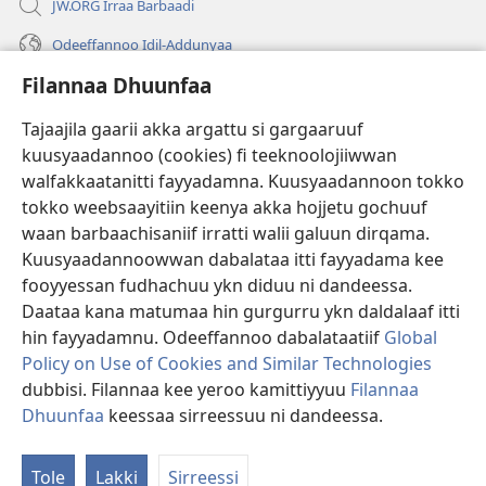
JW.ORG Irraa Barbaadi
Odeeffannoo Idil-Addunyaa
Filannaa Dhuunfaa
Gargaarsa
Tajaajila gaarii akka argattu si gargaaruuf
Buusii
(opens
kuusyaadannoo (cookies) fi teeknoolojiiwwan
new
walfakkaatanitti fayyadamna. Kuusyaadannoon tokko
window)
"LAAYIBRARII INTARNEETIIRRAA"
tokko weebsaayitiin keenya akka hojjetu gochuuf
(opens
new
waan barbaachisaniif irratti walii galuun dirqama.
®
JW Hub
window)
(opens
Kuusyaadannoowwan dabalataa itti fayyadama kee
new
fooyyessan fudhachuu ykn diduu ni dandeessa.
Appilikeeshinii
JW Library
window)
Daataa kana matumaa hin gurgurru ykn daldalaaf itti
hin fayyadamnu. Odeeffannoo dabalataatiif
Global
Policy on Use of Cookies and Similar Technologies
dubbisi. Filannaa kee yeroo kamittiyyuu
Filannaa
Copyright
© 2026 Watch Tower Bible and Tract Society of Pennsylvania.
Dhuunfaa
keessaa sirreessuu ni dandeessa.
Ba
WALII GALTEE
|
IMAAMMATA MATEENYAA
|
FILANNAA DHUUNFAA
M
Tole
Lakki
Sirreessi
Ar