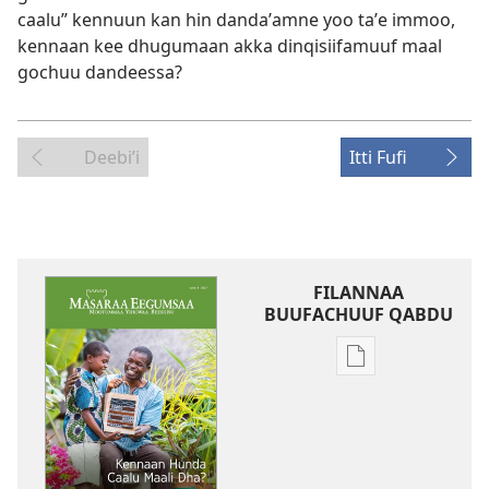
caalu” kennuun kan hin dandaʼamne yoo taʼe immoo,
kennaan kee dhugumaan akka dinqisiifamuuf maal
gochuu dandeessa?
Deebiʼi
Itti Fufi
FILANNAA
BUUFACHUUF QABDU
Filannaawwan
barreeffamoota
buufachuuf
qabdu
MASARAA