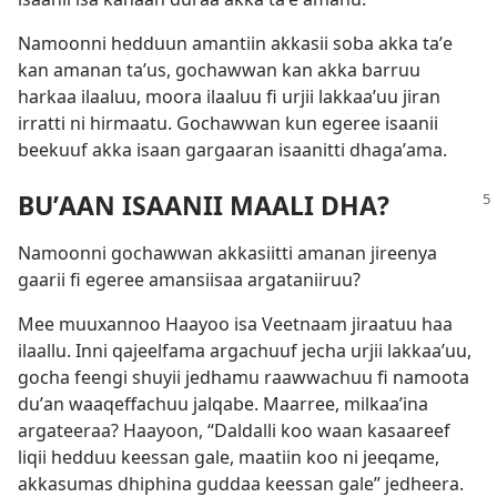
Namoonni hedduun amantiin akkasii soba akka taʼe
kan amanan taʼus, gochawwan kan akka barruu
harkaa ilaaluu, moora ilaaluu fi urjii lakkaaʼuu jiran
irratti ni hirmaatu. Gochawwan kun egeree isaanii
beekuuf akka isaan gargaaran isaanitti dhagaʼama.
BUʼAAN ISAANII MAALI DHA?
Namoonni gochawwan akkasiitti amanan jireenya
gaarii fi egeree amansiisaa argataniiruu?
Mee muuxannoo Haayoo isa Veetnaam jiraatuu haa
ilaallu. Inni qajeelfama argachuuf jecha urjii lakkaaʼuu,
gocha feengi shuyii jedhamu raawwachuu fi namoota
duʼan waaqeffachuu jalqabe. Maarree, milkaaʼina
argateeraa? Haayoon, “Daldalli koo waan kasaareef
liqii hedduu keessan gale, maatiin koo ni jeeqame,
akkasumas dhiphina guddaa keessan gale” jedheera.