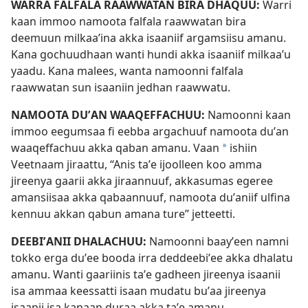
WARRA FALFALA RAAWWATAN BIRA DHAQUU:
Warri
kaan immoo namoota falfala raawwatan bira
deemuun milkaaʼina akka isaaniif argamsiisu amanu.
Kana gochuudhaan wanti hundi akka isaaniif milkaaʼu
yaadu. Kana malees, wanta namoonni falfala
raawwatan sun isaaniin jedhan raawwatu.
NAMOOTA DUʼAN WAAQEFFACHUU:
Namoonni kaan
immoo eegumsaa fi eebba argachuuf namoota duʼan
waaqeffachuu akka qaban amanu. Vaan
ishiin
a
Veetnaam jiraattu, “Anis taʼe ijoolleen koo amma
jireenya gaarii akka jiraannuuf, akkasumas egeree
amansiisaa akka qabaannuuf, namoota duʼaniif ulfina
kennuu akkan qabun amana ture” jetteetti.
DEEBIʼANII DHALACHUU:
Namoonni baayʼeen namni
tokko erga duʼee booda irra deddeebiʼee akka dhalatu
amanu. Wanti gaariinis taʼe gadheen jireenya isaanii
isa ammaa keessatti isaan mudatu buʼaa jireenya
isaanii isa kanaan duraa akka taʼe amanu.