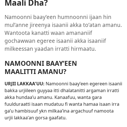
Maali Dha?
Namoonni baayʼeen humnoonni ijaan hin
mulʼanne jireenya isaanii akka toʼatan amanu.
Wantoota kanatti waan amananiif
gochawwan egeree isaanii akka isaaniif
milkeessan yaadan irratti hirmaatu.
NAMOONNI BAAYʼEEN
MAALITTI AMANU?
URJII LAKKAAʼUU:
Namoonni baayʼeen egereen isaanii
bakka urjiileen guyyaa itti dhalatanitti argaman irratti
akka hundaaʼu amanu. Kanaafuu, wanta gara
fuulduraatti isaan mudatuu fi wanta hamaa isaan irra
gaʼu hambisuuf ykn milkaaʼina argachuuf namoota
urjii lakkaaʼan gorsa gaafatu.