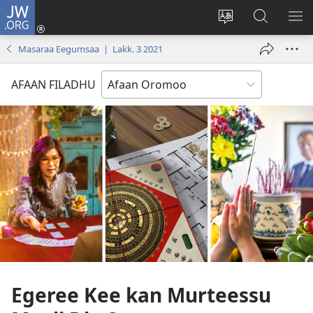
JW.ORG
Gali
(opens
Afaan
JW.ORG
BA
new
weebsaayitii
Irraa
ARG
Masaraa Eegumsaa | Lakk. 3 2021
window)
jijjiiri
Barbaadi
AFAAN FILADHU
Egeree Kee kan Murteessu