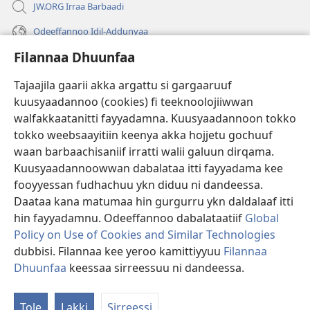
JW.ORG Irraa Barbaadi
Odeeffannoo Idil-Addunyaa
Filannaa Dhuunfaa
Gargaarsa
Tajaajila gaarii akka argattu si gargaaruuf
Buusii
(opens
kuusyaadannoo (cookies) fi teeknoolojiiwwan
new
walfakkaatanitti fayyadamna. Kuusyaadannoon tokko
window)
"LAAYIBRARII INTARNEETIIRRAA"
tokko weebsaayitiin keenya akka hojjetu gochuuf
(opens
new
waan barbaachisaniif irratti walii galuun dirqama.
®
JW Hub
window)
(opens
Kuusyaadannoowwan dabalataa itti fayyadama kee
new
fooyyessan fudhachuu ykn diduu ni dandeessa.
Appilikeeshinii
JW Library
window)
Daataa kana matumaa hin gurgurru ykn daldalaaf itti
hin fayyadamnu. Odeeffannoo dabalataatiif
Global
Policy on Use of Cookies and Similar Technologies
dubbisi. Filannaa kee yeroo kamittiyyuu
Filannaa
Copyright
© 2026 Watch Tower Bible and Tract Society of Pennsylvania.
Dhuunfaa
keessaa sirreessuu ni dandeessa.
Ba
WALII GALTEE
|
IMAAMMATA MATEENYAA
|
FILANNAA DHUUNFAA
M
Tole
Lakki
Sirreessi
Ar