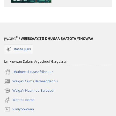
EEGUMSAA
Egeree
Amansiisaa
Qabaachuu
kan
Dandeessu
®
JW.ORG
/ WEEBSAAYITII DHUGAA BAATOTA YIHOWAA
Akkamitti?
Ifasaa Jijjiiri
Liinkiiwwan Dafanii Argachuuf Gargaaran
Dhufnee Si Haasofsiisnuu?
Walgaʼii Gumii Barbaaddadhu
(opens
new
Walga'ii Naannoo Barbaadi
(opens
window)
new
Wanta Haaraa
window)
Viidiyoowwan