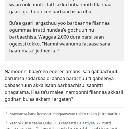
waan oolchuufi. Ifatti akka hubannutti filannaa
gaarii gochuun kee barbaachisaa dha.
Buʼaa gaarii argachuu yoo barbaanne filannaa
ogummaa irratti hundaaʼe gochuun nu
barbaachisa. Waggaa 2,000 dura barsiisaan
ogeessi tokko, “Namni waanuma facaase sana
haammata” jedheera.
b
Namoonni baayʼeen egeree amansiisaa qabaachuuf
barumsa sadarkaa ol aanaa barachuu fi qabeenya
qabaachuun akka isaan barbaachisu isaanitti
dhagaʼama. Haa taʼu malee, namoonni filannaa akkasii
godhan buʼaa akkamii argatan?
Maxxansa kana keessatti maqaawwan tokko tokko jijjiiramaniiru.
a
Yaanni kun Kitaaba Qulqulluu keessatti
Galaatiyaa 6:7
irratti
b
argama. Jechama, ‘Namni dabaaqula facaasu dabaaqula haammata;