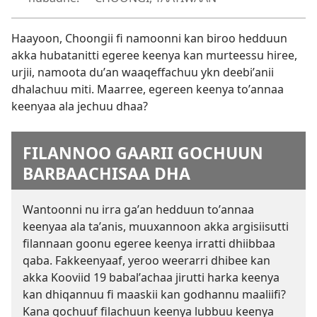
Haayoon, Choongii fi namoonni kan biroo hedduun
akka hubatanitti egeree keenya kan murteessu hiree,
urjii, namoota duʼan waaqeffachuu ykn deebiʼanii
dhalachuu miti. Maarree, egereen keenya toʼannaa
keenyaa ala jechuu dhaa?
FILANNOO GAARII GOCHUUN
BARBAACHISAA DHA
Wantoonni nu irra gaʼan hedduun toʼannaa
keenyaa ala taʼanis, muuxannoon akka argisiisutti
filannaan goonu egeree keenya irratti dhiibbaa
qaba. Fakkeenyaaf, yeroo weerarri dhibee kan
akka Kooviid 19 babalʼachaa jirutti harka keenya
kan dhiqannuu fi maaskii kan godhannu maaliifi?
Kana gochuuf filachuun keenya lubbuu keenya