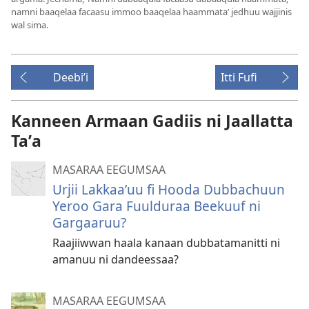
namni baaqelaa facaasu immoo baaqelaa haammata’ jedhuu wajjinis
wal sima.
Deebiʼi
Itti Fufi
Kanneen Armaan Gadiis ni Jaallatta
Taʼa
MASARAA EEGUMSAA
Urjii Lakkaaʼuu fi Hooda Dubbachuun
Yeroo Gara Fuulduraa Beekuuf ni
Gargaaruu?
Raajiiwwan haala kanaan dubbatamanitti ni
amanuu ni dandeessaa?
MASARAA EEGUMSAA