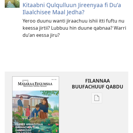
Kitaabni Qulqulluun Jireenyaa fi D⁠u⁠ʼa
Ilaalchisee Maal Jedha?
Yeroo duunu wanti jiraachuu ishii itti fuftu nu
keessa jirtii? Lubbuu hin duune qabnaa? Warri
d⁠u⁠ʼan eessa jiru?
FILANNAA
BUUFACHUUF QABDU
Filannaawwan
barreeffamoota
buufachuuf
qabdu
MASARAA