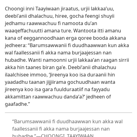
Choongi inni Taayiwaan jiraatus, urjii lakkaaʼuu,
deebiʼanii dhalachuu, hiree, gocha feengi shuyii
jedhamu raawwachuu fi namoota duʼan
waaqeffachuutti amana ture. Wantoota itti amanu
kana of eeggannoodhaan erga qoree booda akkana
jedheera: “Barumsawwanii fi duudhaawwan kun akka
wal faallessanii fi akka nama burjaajessan nan
hubadhe. Wanti namoonni urjii lakkaaʼan raagan sirrii
akka hin taanes biran gaʼe. Deebiʼanii dhalachuu
ilaalchisee immoo, ‘Jireenya koo isa duraanii hin
yaadadhu taanan jijjiirama gochuudhaan wanta
jireenya koo isa gara fuulduraatiif na fayyadu
akkamittan raawwachuu dandaʼa?’ jedheen of
gaafadhe.”
“Barumsawwanii fi duudhaawwan kun akka wal
faallessanii fi akka nama burjaajessan nan
hubadhe.”—CHOONGI, TAAYIWAAN