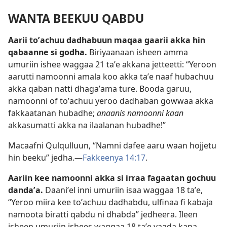
WANTA BEEKUU QABDU
Aarii toʼachuu dadhabuun maqaa gaarii akka hin
qabaanne si godha.
Biriyaanaan isheen amma
umuriin ishee waggaa 21 taʼe akkana jetteetti: “Yeroon
aarutti namoonni amala koo akka taʼe naaf hubachuu
akka qaban natti dhagaʼama ture. Booda garuu,
namoonni of toʼachuu yeroo dadhaban gowwaa akka
fakkaatanan hubadhe;
anaanis namoonni kaan
akkasumatti akka na ilaalanan hubadhe!”
Macaafni Qulqulluun, “Namni dafee aaru waan hojjetu
hin beeku” jedha.—
Fakkeenya 14:17
.
Aariin kee namoonni akka si irraa fagaatan gochuu
dandaʼa.
Daaniʼel inni umuriin isaa waggaa 18 taʼe,
“Yeroo miira kee toʼachuu dadhabdu, ulfinaa fi kabaja
namoota biratti qabdu ni dhabda” jedheera. Ileen
isheen umuriin ishees waggaa 18 taʼe yaada kana