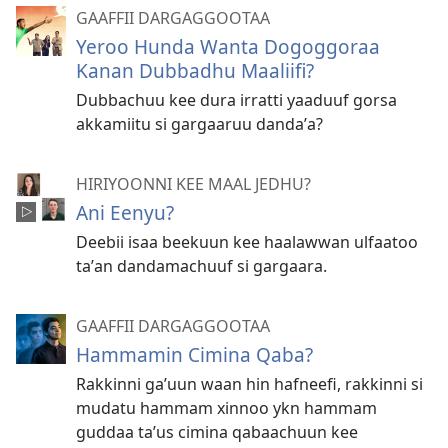
GAAFFII DARGAGGOOTAA
Yeroo Hunda Wanta Dogoggoraa
Kanan Dubbadhu Maaliifi?
Dubbachuu kee dura irratti yaaduuf gorsa
akkamiitu si gargaaruu dandaʼa?
HIRIYOONNI KEE MAAL JEDHU?
Ani Eenyu?
Deebii isaa beekuun kee haalawwan ulfaatoo
taʼan dandamachuuf si gargaara.
GAAFFII DARGAGGOOTAA
Hammamin Cimina Qaba?
Rakkinni gaʼuun waan hin hafneefi, rakkinni si
mudatu hammam xinnoo ykn hammam
guddaa taʼus cimina qabaachuun kee