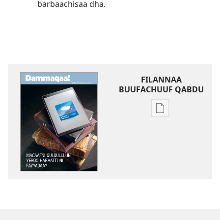
barbaachisaa dha.
FILANNAA
BUUFACHUUF QABDU
Filannaawwan
barreeffamoota
buufachuuf
qabdu
DAMMAQAA!
Macaafni
Qulqulluun
Yeroo
Ha⁠r⁠ʼaatti
Ni