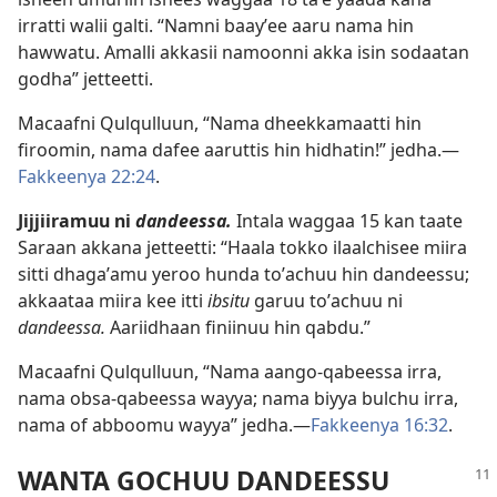
irratti walii galti. “Namni baayʼee aaru nama hin
hawwatu. Amalli akkasii namoonni akka isin sodaatan
godha” jetteetti.
Macaafni Qulqulluun, “Nama dheekkamaatti hin
firoomin, nama dafee aaruttis hin hidhatin!” jedha.—
Fakkeenya 22:24
.
Jijjiiramuu ni
dandeessa.
Intala waggaa 15 kan taate
Saraan akkana jetteetti: “Haala tokko ilaalchisee miira
sitti dhagaʼamu yeroo hunda toʼachuu hin dandeessu;
akkaataa miira kee itti
ibsitu
garuu toʼachuu ni
dandeessa.
Aariidhaan finiinuu hin qabdu.”
Macaafni Qulqulluun, “Nama aango-qabeessa irra,
nama obsa-qabeessa wayya; nama biyya bulchu irra,
nama of abboomu wayya” jedha.—
Fakkeenya 16:32
.
WANTA GOCHUU DANDEESSU