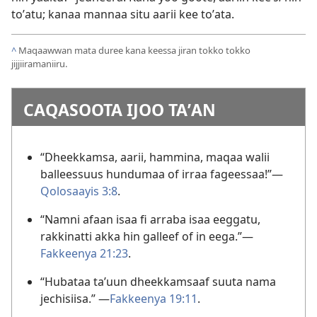
toʼatu; kanaa mannaa situ aarii kee toʼata.
^
Maqaawwan mata duree kana keessa jiran tokko tokko
jijjiiramaniiru.
CAQASOOTA IJOO TAʼAN
“Dheekkamsa, aarii, hammina, maqaa walii
balleessuus hundumaa of irraa fageessaa!”—
Qolosaayis 3:8
.
“Namni afaan isaa fi arraba isaa eeggatu,
rakkinatti akka hin galleef of in eega.”—
Fakkeenya 21:23
.
“Hubataa taʼuun dheekkamsaaf suuta nama
jechisiisa.” —
Fakkeenya 19:11
.