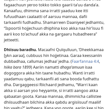
fagaachuun yeroo tokko tokko gaarii taʼuu dandaʼa.
Kanaafuu, dhimma sana irratti yaaduu kee itti
fufuudhaan caalaatti of aarsuu mannaa, dafii
tarkaanfii fudhadhu. Shamarreen Daaniyeel jedhamtu,
“Ispoortii hojjechuun dhiphina koo akka naa hirʼisuu fi
aarii koo toʼachuuf akka na gargaaru hubadheera”
jetteetti.
Dhiisuu baradhu.
Macaafni Qulqulluun, ‘Dheekkamaa
[ykn aaraa], cubbuus hin hojjetinaa. Garaa keessaniin
dubbadhaa, callumas jedhaa’ jedha. (
Faarfannaa 4:4
,
hiika bara 1899
) Aariin namatti
dhagaʼamuun
isaa
dogoggora akka hin taane hubadhu. Wanti irratti
yaadamuu qabu, tarkaanfii ati sana booda fudhattu
dha. Dargaggeessi Riichaard jedhamu, “Warri kaan
akka si aarsan yoo heyyamte, si irratti aangoo akka
qabaatan goota. Kanaa mannaa, dhimmicha callistee
dhiisuudhaan bilchina akka qabdu argisiisuuf maaliif
hin yaaltu?” jedheera. Kana yoo goote, aariin kee
si
hin