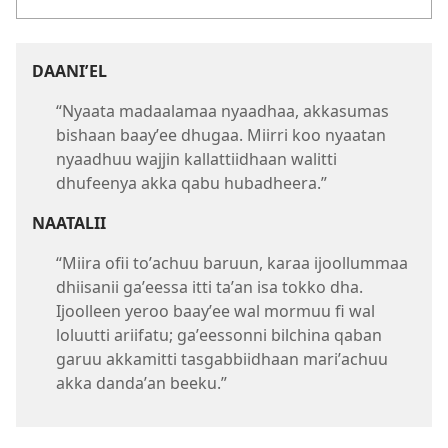
DAANIʼEL
“Nyaata madaalamaa nyaadhaa, akkasumas
bishaan baayʼee dhugaa. Miirri koo nyaatan
nyaadhuu wajjin kallattiidhaan walitti
dhufeenya akka qabu hubadheera.”
NAATALII
“Miira ofii toʼachuu baruun, karaa ijoollummaa
dhiisanii gaʼeessa itti taʼan isa tokko dha.
Ijoolleen yeroo baayʼee wal mormuu fi wal
loluutti ariifatu; gaʼeessonni bilchina qaban
garuu akkamitti tasgabbiidhaan mariʼachuu
akka dandaʼan beeku.”