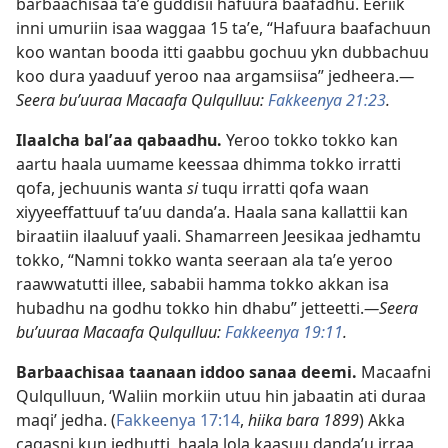
barbaachisaa taʼe guddisii hafuura baafadhu. Eeriik
inni umuriin isaa waggaa 15 taʼe, “Hafuura baafachuun
koo wantan booda itti gaabbu gochuu ykn dubbachuu
koo dura yaaduuf yeroo naa argamsiisa” jedheera.
—
Seera buʼuuraa Macaafa Qulqulluu:
Fakkeenya 21:23
.
Ilaalcha balʼaa qabaadhu.
Yeroo tokko tokko kan
aartu haala uumame keessaa dhimma tokko irratti
qofa, jechuunis wanta
si
tuqu irratti qofa waan
xiyyeeffattuuf taʼuu dandaʼa. Haala sana kallattii kan
biraatiin ilaaluuf yaali. Shamarreen Jeesikaa jedhamtu
tokko, “Namni tokko wanta seeraan ala taʼe yeroo
raawwatutti illee, sababii hamma tokko akkan isa
hubadhu na godhu tokko hin dhabu” jetteetti.
—Seera
buʼuuraa Macaafa Qulqulluu:
Fakkeenya 19:11
.
Barbaachisaa taanaan iddoo sanaa deemi.
Macaafni
Qulqulluun, ‘Waliin morkiin utuu hin jabaatin ati duraa
maqi’ jedha. (
Fakkeenya 17:14
,
hiika bara 1899
) Akka
caqasni kun jedhutti, haala lola kaasuu dandaʼu irraa