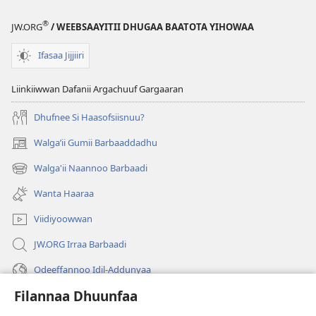
Fayyadaa?
®
JW.ORG
/ WEEBSAAYITII DHUGAA BAATOTA YIHOWAA
Ifasaa Jijjiiri
Liinkiiwwan Dafanii Argachuuf Gargaaran
Dhufnee Si Haasofsiisnuu?
Walgaʼii Gumii Barbaaddadhu
(opens
new
Walga'ii Naannoo Barbaadi
(opens
window)
new
Wanta Haaraa
window)
Viidiyoowwan
JW.ORG Irraa Barbaadi
Odeeffannoo Idil-Addunyaa
Filannaa Dhuunfaa
Gargaarsa