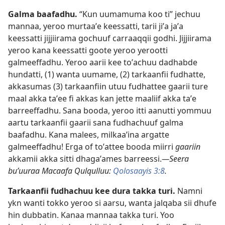
Galma baafadhu.
“Kun uumamuma koo ti” jechuu
mannaa, yeroo murtaaʼe keessatti, tarii jiʼa jaʼa
keessatti jijjiirama gochuuf carraaqqii godhi. Jijjiirama
yeroo kana keessatti goote yeroo yerootti
galmeeffadhu. Yeroo aarii kee toʼachuu dadhabde
hundatti, (1) wanta uumame, (2) tarkaanfii fudhatte,
akkasumas (3) tarkaanfiin utuu fudhattee gaarii ture
maal akka taʼee fi akkas kan jette maaliif akka taʼe
barreeffadhu. Sana booda, yeroo itti aanutti yommuu
aartu tarkaanfii gaarii sana fudhachuuf galma
baafadhu. Kana malees, milkaaʼina argatte
galmeeffadhu! Erga of toʼattee booda miirri
gaariin
akkamii akka sitti dhagaʼames barreessi.
—Seera
buʼuuraa Macaafa Qulqulluu:
Qolosaayis 3:8
.
Tarkaanfii fudhachuu kee dura takka turi.
Namni
ykn wanti tokko yeroo si aarsu, wanta jalqaba sii dhufe
hin dubbatin. Kanaa mannaa takka turi. Yoo