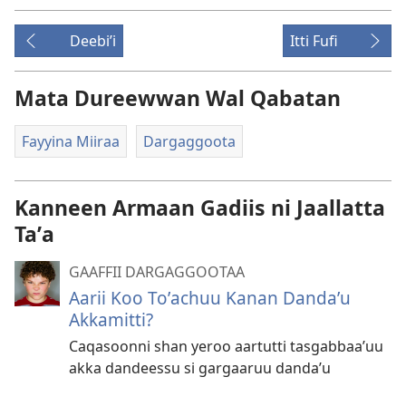
Deebiʼi
Itti Fufi
Mata Dureewwan Wal Qabatan
Fayyina Miiraa
Dargaggoota
Kanneen Armaan Gadiis ni Jaallatta
Taʼa
GAAFFII DARGAGGOOTAA
Aarii Koo Toʼachuu Kanan Dandaʼu
Akkamitti?
Caqasoonni shan yeroo aartutti tasgabbaaʼuu
akka dandeessu si gargaaruu dandaʼu