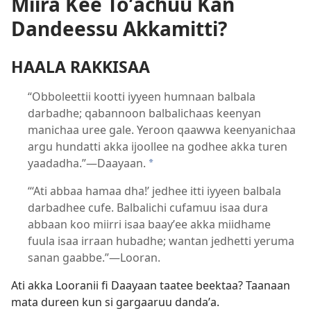
Miira Kee T⁠o⁠ʼachuu Kan
Dandeessu Akkamitti?
HAALA RAKKISAA
“Obboleettii kootti iyyeen humnaan balbala
darbadhe; qabannoon balbalichaas keenyan
manichaa uree gale. Yeroon qaawwa keenyanichaa
argu hundatti akka ijoollee na godhee akka turen
yaadadha.”—Daayaan.
*
“‘Ati abbaa hamaa dha!’ jedhee itti iyyeen balbala
darbadhee cufe. Balbalichi cufamuu isaa dura
abbaan koo miirri isaa baayʼee akka miidhame
fuula isaa irraan hubadhe; wantan jedhetti yeruma
sanan gaabbe.”—Looran.
Ati akka Looranii fi Daayaan taatee beektaa? Taanaan
mata dureen kun si gargaaruu dandaʼa.